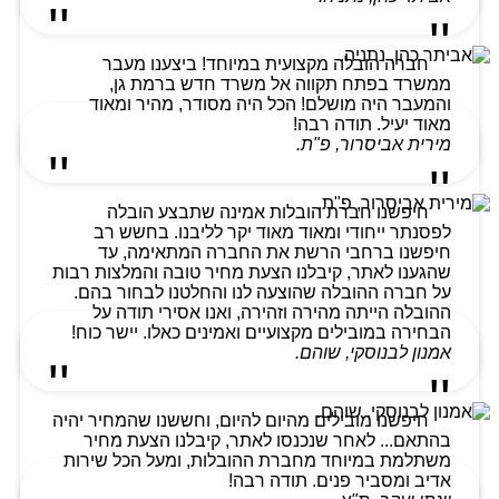
חברה הובלה מקצועית במיוחד! ביצענו מעבר
ממשרד בפתח תקווה אל משרד חדש ברמת גן,
והמעבר היה מושלם! הכל היה מסודר, מהיר ומאוד
מאוד יעיל. תודה רבה!
מירית אביסרור, פ"ת.
חיפשנו חברת הובלות אמינה שתבצע הובלה
לפסנתר ייחודי ומאוד מאוד יקר לליבנו. בחשש רב
חיפשנו ברחבי הרשת את החברה המתאימה, עד
שהגענו לאתר, קיבלנו הצעת מחיר טובה והמלצות רבות
על חברה ההובלה שהוצעה לנו והחלטנו לבחור בהם.
ההובלה הייתה מהירה וזהירה, ואנו אסירי תודה על
הבחירה במובילים מקצועיים ואמינים כאלו. יישר כוח!
אמנון לבנוסקי, שוהם.
חיפשנו מובילים מהיום להיום, וחששנו שהמחיר יהיה
בהתאם... לאחר שנכנסו לאתר, קיבלנו הצעת מחיר
משתלמת במיוחד מחברת ההובלות, ומעל הכל שירות
אדיב ומסביר פנים. תודה רבה!