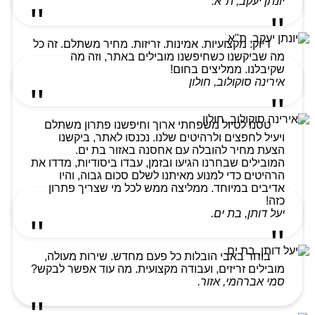
יונתן יעקב, ת"א.
דיוק. מקצועיות. אמינות. זריזות. מחיר משתלם. זה כל
מה שביקשנו כשחיפשנו מובילים באתר, וזה מה
שקיבלנו. ממליצים בחום!
אירינה סוקולוב, חולון
טסנו לטיול משפחתי ארוך וחיפשנו פתרון משתלם
ויעיל לחפצים ולרהיטים שלנו. נכנסו לאתר, ביקשנו
הצעת מחיר להובלה עם אחסנה באזור בת ים.
המובילים שבחרנו הגיעו ובזמן, עבדו ביסודיות, מדדו את
הרהיטים כדי למנוע מאיתנו לשלם סכום גבוה, והיו
אדיבים במיוחד. ממליצה ממש לכל מי שצריך פתרון
כזה!
יעל דותן, בת ים.
בוחר באבי הובלות כל פעם מחדש. שירות מעולה,
מובילים זריזים, ועבודה מקצועית. מה עוד אפשר לבקש?
סמי אברהמי, אזור.