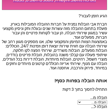
מערכות מחשוב ותקשורת, מסמכים חשובים, מכונות
מסיביות ויקרות, אשר דורשות תשומת לב מיוחדת ואריזה
קפדנית ומסודרת אשר תבטיח תהליך מעבר יעיל ומהיר.
הגיע הזמן לעבור?
חברת אבי הובלות נמנית על חברות ההובלה המובילות בארץ,
פועלת בתחום ההובלה מזה עשרות שנים ובעלת ותק וניסיון מקצועי
עשיר במגוון שירותי הובלה, הן עבור לקוחות פרטיים והן עבור
חברות, מפעלים ועוד.
באמצעות הצוות המיומן והמקצועי שלנו, אנו מספקים מגוון רחב של
שירותי הובלה עם חווית שירות יוצאת דופן וזמינות 24/7, הכוללים:
הובלות מפעלים, הובלות משרדים, שירותי הפצה לקו חלוקה,
שיתופי פעולה עם קבלני משנה בהובלות, הובלת פריטים בודדים,
מוצרי חשמל, רהיטים, הובלות מיוחדות, הובלת דירות בכל הגדלים,
הובלה עם מנוף, שירותי אריזה הכוללים קרטונים מיוחדים וחזקים
במיוחד, פירוק והרכבה, אחסנה ועוד.
אותה הובלה בפחות כסף!
התחילו לחסוך בתוך 3 דקות
הובלה מ...
הובלה ל...