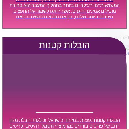
הובלות מפעלים
המשמעותיים והעיקריים ביותר בתהליך המעבר הוא בחירת
שירותי הפצה קו חלוקה
מובילים אמינים והוגנים, אשר ידאגו לשמור על החפצים
היקרים ביותר שלכם, בין אם מבחינה רגשית ובין אם
קבלני משנה הובלות
מבחינה כספית, ויספקו הובלה מהירה, בטוחה, וללא נזקים
דברו איתנו
מיותרים, אשר תקל על תהליך המעבר כמה שיותר.
0795805530
הובלות קטנות
$
0
0
עגלת קניות
הובלות קטנות נפוצות במיוחד בישראל, וכוללות הובלת מגוון
רחב של פריטים בודדים כמו מוצרי חשמל, רהיטים, פריטים