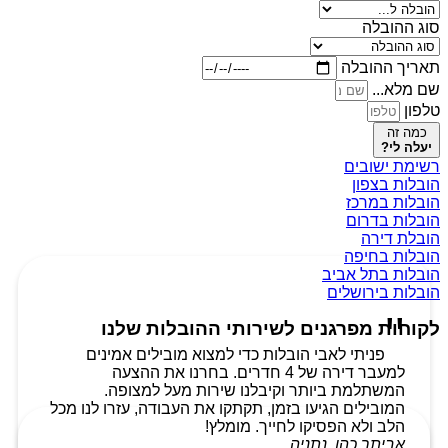
סוג ההובלה
תאריך ההובלה
שם מלא...
טלפון
כמה זה
יעלה לי?
רשימת ישובים
הובלות בצפון
הובלות במרכז
הובלות בדרום
הובלת דירה
הובלות בחיפה
הובלות בתל אביב
הובלות בירושלים
לקוחות מפרגנים לשירותי ההובלות שלנו
פניתי לאבי הובלות כדי למצוא מובילים אמינים
למעבר דירה של 4 חדרים. בחרנו את ההצעה
המשתלמת ביותר וקיבלנו שירות מעל למצופה.
המובילים הגיעו בזמן, תקתקו את העבודה, עזרו לנו מכל
הלב ולא הפסיקו לחייך. מומלץ!
אביתר כהן, נתניה.