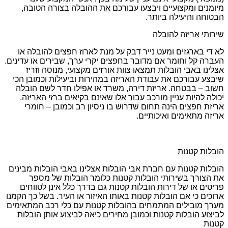
מיומנים ומקצועיים ויבצעו עבורכם את ההובלה בצורה הטובה,
הבטוחה והיעילה ביותר.
שירותי אריזה להובלה
לא די בארגזים ומעט נייר דבק על מנת לארוז חפצים להובלה או
העברה קל וחומר אם מדובר בחפצים יקרי ערך, שבירים או עדינים.
אצלינו באבי הובלות תמצאו צוות אורזים מקצועי, מנוסה וזריז
שיבצע עבורכם את עבודת האריזה במהירות וביעילות וכמובן הכי
חשוב – בבטחה. אריזת דירה, משרד או אפילו חדר לשם הובלה
יכולה להיות עניין מורכב עבור אלו שאינם בקיאים ברזי האריזה.
אריזת חפצים הינה תחום שדרוש בו ניסיון רב וכמובן – חומרי
אריזה מתאימים ואיכותיים.
הובלות קטנות
הובלות קטנות עם חברת אבי הובלות אצלינו באבי הובלות מבינים
את הצורך בשירותי הובלות קטנות כלומר הובלות של מספר
פריטים או של דירות הובלות קטנות גם בדרך כלל אינן לטווחים
ארוכים כי אם הובלות קטנות באותו האיזור או העיר. בשל כך הקמנו
מערך מובילים המתמחים בהובלות קטנות עם כלי רכב המתאימים
לביצוע הובלות קטנות וכמובן מחירים כיאה לביצוע אותן הובלות
קטנות