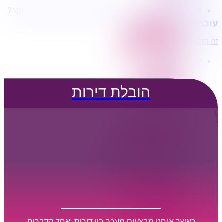
מעוניינים בשירותי הובלות מכל סוג במחירים הטובים ביותר?
הובלת דירות
עוברים דירה?
הובלה עם מנוף
הובלה עם אריזה
זה הזמן לדבר איתנו...
הובלה עם אחסנה
פרופיל החברה
קצת עלינו
טיפים להובלות
הובלת דירות
שירותים נלווים
מידע מקצועי
הובלת דירות
הובלה עם מנוף
הובלה עם אריזה
הובלה עם אחסנה
הובלות ישובים בארץ
הובלות קטנות
הובלת פריטים בודדים
הובלת מוצרי חשמל
הובלת רהיטים
הובלות מיוחדות
הובלות לעסקים
הובלות משרדים
כאשר אנחנו מבצעים מעבר בין דירות, אחד הדברים