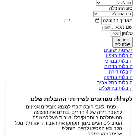
סוג ההובלה
תאריך ההובלה
שם מלא...
טלפון
כמה זה
יעלה לי?
רשימת ישובים
הובלות בצפון
הובלות במרכז
הובלות בדרום
הובלת דירה
הובלות בחיפה
הובלות בתל אביב
הובלות בירושלים
לקוחות מפרגנים לשירותי ההובלות שלנו
פניתי לאבי הובלות כדי למצוא מובילים אמינים
למעבר דירה של 4 חדרים. בחרנו את ההצעה
המשתלמת ביותר וקיבלנו שירות מעל למצופה.
המובילים הגיעו בזמן, תקתקו את העבודה, עזרו לנו מכל
הלב ולא הפסיקו לחייך. מומלץ!
אביתר כהן, נתניה.