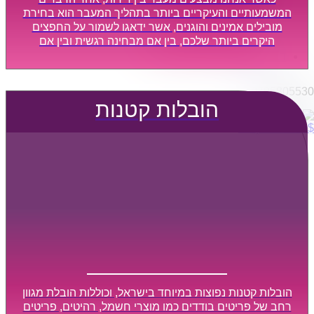
הובלות מפעלים
המשמעותיים והעיקריים ביותר בתהליך המעבר הוא בחירת
שירותי הפצה קו חלוקה
מובילים אמינים והוגנים, אשר ידאגו לשמור על החפצים
היקרים ביותר שלכם, בין אם מבחינה רגשית ובין אם
קבלני משנה הובלות
מבחינה כספית, ויספקו הובלה מהירה, בטוחה, וללא נזקים
דברו איתנו
מיותרים, אשר תקל על תהליך המעבר כמה שיותר.
0795805530
הובלות קטנות
$
0
0
עגלת קניות
הובלות קטנות נפוצות במיוחד בישראל, וכוללות הובלת מגוון
רחב של פריטים בודדים כמו מוצרי חשמל, רהיטים, פריטים