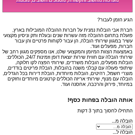
מערכות מחשוב ותקשורת, מסמכים חשובים, מכונות
מסיביות ויקרות, אשר דורשות תשומת לב מיוחדת ואריזה
קפדנית ומסודרת אשר תבטיח תהליך מעבר יעיל ומהיר.
הגיע הזמן לעבור?
חברת אבי הובלות נמנית על חברות ההובלה המובילות בארץ,
פועלת בתחום ההובלה מזה עשרות שנים ובעלת ותק וניסיון מקצועי
עשיר במגוון שירותי הובלה, הן עבור לקוחות פרטיים והן עבור
חברות, מפעלים ועוד.
באמצעות הצוות המיומן והמקצועי שלנו, אנו מספקים מגוון רחב של
שירותי הובלה עם חווית שירות יוצאת דופן וזמינות 24/7, הכוללים:
הובלות מפעלים, הובלות משרדים, שירותי הפצה לקו חלוקה,
שיתופי פעולה עם קבלני משנה בהובלות, הובלת פריטים בודדים,
מוצרי חשמל, רהיטים, הובלות מיוחדות, הובלת דירות בכל הגדלים,
הובלה עם מנוף, שירותי אריזה הכוללים קרטונים מיוחדים וחזקים
במיוחד, פירוק והרכבה, אחסנה ועוד.
אותה הובלה בפחות כסף!
התחילו לחסוך בתוך 3 דקות
הובלה מ...
הובלה ל...