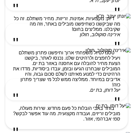
יונתן יעקב, ת"א.
דיוק. מקצועיות. אמינות. זריזות. מחיר משתלם. זה כל
מה שביקשנו כשחיפשנו מובילים באתר, וזה מה
שקיבלנו. ממליצים בחום!
אירינה סוקולוב, חולון
טסנו לטיול משפחתי ארוך וחיפשנו פתרון משתלם
ויעיל לחפצים ולרהיטים שלנו. נכנסו לאתר, ביקשנו
הצעת מחיר להובלה עם אחסנה באזור בת ים.
המובילים שבחרנו הגיעו ובזמן, עבדו ביסודיות, מדדו את
הרהיטים כדי למנוע מאיתנו לשלם סכום גבוה, והיו
אדיבים במיוחד. ממליצה ממש לכל מי שצריך פתרון
כזה!
יעל דותן, בת ים.
בוחר באבי הובלות כל פעם מחדש. שירות מעולה,
מובילים זריזים, ועבודה מקצועית. מה עוד אפשר לבקש?
סמי אברהמי, אזור.