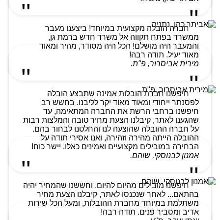
חברה הובלה מקצועית במיוחד! ביצענו מעבר
ממשרד בפתח תקווה אל משרד חדש ברמת גן,
והמעבר היה מושלם! הכל היה מסודר, מהיר ומאוד
מאוד יעיל. תודה רבה!
מירית אביסרור, פ"ת.
חיפשנו חברת הובלות אמינה שתבצע הובלה
לפסנתר ייחודי ומאוד מאוד יקר לליבנו. בחשש רב
חיפשנו ברחבי הרשת את החברה המתאימה, עד
שהגענו לאתר, קיבלנו הצעת מחיר טובה והמלצות רבות
על חברה ההובלה שהוצעה לנו והחלטנו לבחור בהם.
ההובלה הייתה מהירה וזהירה, ואנו אסירי תודה על
הבחירה במובילים מקצועיים ואמינים כאלו. יישר כוח!
אמנון לבנוסקי, שוהם.
חיפשנו מובילים מהיום להיום, וחששנו שהמחיר יהיה
בהתאם... לאחר שנכנסו לאתר, קיבלנו הצעת מחיר
משתלמת במיוחד מחברת ההובלות, ומעל הכל שירות
אדיב ומסביר פנים. תודה רבה!