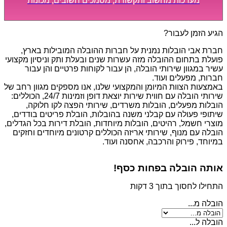
מערכות מחשוב ותקשורת, מסמכים חשובים, מכונות
מסיביות ויקרות, אשר דורשות תשומת לב מיוחדת ואריזה
קפדנית ומסודרת אשר תבטיח תהליך מעבר יעיל ומהיר.
הגיע הזמן לעבור?
חברת אבי הובלות נמנית על חברות ההובלה המובילות בארץ,
פועלת בתחום ההובלה מזה עשרות שנים ובעלת ותק וניסיון מקצועי
עשיר במגוון שירותי הובלה, הן עבור לקוחות פרטיים והן עבור
חברות, מפעלים ועוד.
באמצעות הצוות המיומן והמקצועי שלנו, אנו מספקים מגוון רחב של
שירותי הובלה עם חווית שירות יוצאת דופן וזמינות 24/7, הכוללים:
הובלות מפעלים, הובלות משרדים, שירותי הפצה לקו חלוקה,
שיתופי פעולה עם קבלני משנה בהובלות, הובלת פריטים בודדים,
מוצרי חשמל, רהיטים, הובלות מיוחדות, הובלת דירות בכל הגדלים,
הובלה עם מנוף, שירותי אריזה הכוללים קרטונים מיוחדים וחזקים
במיוחד, פירוק והרכבה, אחסנה ועוד.
אותה הובלה בפחות כסף!
התחילו לחסוך בתוך 3 דקות
הובלה מ...
הובלה ל...