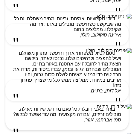
יונתן יעקב, ת"א.
דיוק. מקצועיות. אמינות. זריזות. מחיר משתלם. זה כל
מה שביקשנו כשחיפשנו מובילים באתר, וזה מה
שקיבלנו. ממליצים בחום!
אירינה סוקולוב, חולון
טסנו לטיול משפחתי ארוך וחיפשנו פתרון משתלם
ויעיל לחפצים ולרהיטים שלנו. נכנסו לאתר, ביקשנו
הצעת מחיר להובלה עם אחסנה באזור בת ים.
המובילים שבחרנו הגיעו ובזמן, עבדו ביסודיות, מדדו את
הרהיטים כדי למנוע מאיתנו לשלם סכום גבוה, והיו
אדיבים במיוחד. ממליצה ממש לכל מי שצריך פתרון
כזה!
יעל דותן, בת ים.
בוחר באבי הובלות כל פעם מחדש. שירות מעולה,
מובילים זריזים, ועבודה מקצועית. מה עוד אפשר לבקש?
סמי אברהמי, אזור.