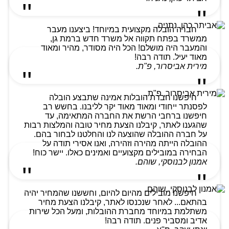
חברה הובלה מקצועית במיוחד! ביצענו מעבר
ממשרד בפתח תקווה אל משרד חדש ברמת גן,
והמעבר היה מושלם! הכל היה מסודר, מהיר ומאוד
מאוד יעיל. תודה רבה!
מירית אביסרור, פ"ת.
חיפשנו חברת הובלות אמינה שתבצע הובלה
לפסנתר ייחודי ומאוד מאוד יקר לליבנו. בחשש רב
חיפשנו ברחבי הרשת את החברה המתאימה, עד
שהגענו לאתר, קיבלנו הצעת מחיר טובה והמלצות רבות
על חברה ההובלה שהוצעה לנו והחלטנו לבחור בהם.
ההובלה הייתה מהירה וזהירה, ואנו אסירי תודה על
הבחירה במובילים מקצועיים ואמינים כאלו. יישר כוח!
אמנון לבנוסקי, שוהם.
חיפשנו מובילים מהיום להיום, וחששנו שהמחיר יהיה
בהתאם... לאחר שנכנסו לאתר, קיבלנו הצעת מחיר
משתלמת במיוחד מחברת ההובלות, ומעל הכל שירות
אדיב ומסביר פנים. תודה רבה!