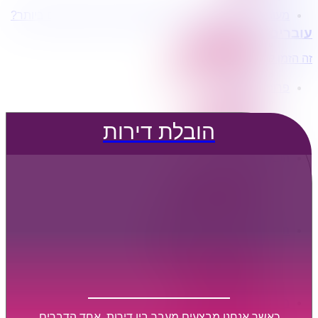
מעוניינים בשירותי הובלות מכל סוג במחירים הטובים ביותר?
הובלת דירות
עוברים דירה?
הובלה עם מנוף
הובלה עם אריזה
זה הזמן לדבר איתנו...
הובלה עם אחסנה
פרופיל החברה
קצת עלינו
טיפים להובלות
הובלת דירות
שירותים נלווים
מידע מקצועי
הובלת דירות
הובלה עם מנוף
הובלה עם אריזה
הובלה עם אחסנה
הובלות ישובים בארץ
הובלות קטנות
הובלת פריטים בודדים
הובלת מוצרי חשמל
הובלת רהיטים
הובלות מיוחדות
הובלות לעסקים
הובלות משרדים
כאשר אנחנו מבצעים מעבר בין דירות, אחד הדברים