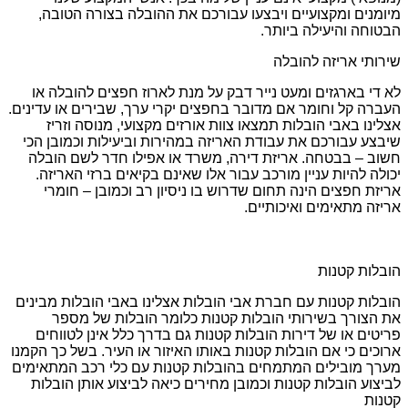
מיומנים ומקצועיים ויבצעו עבורכם את ההובלה בצורה הטובה,
הבטוחה והיעילה ביותר.
שירותי אריזה להובלה
לא די בארגזים ומעט נייר דבק על מנת לארוז חפצים להובלה או
העברה קל וחומר אם מדובר בחפצים יקרי ערך, שבירים או עדינים.
אצלינו באבי הובלות תמצאו צוות אורזים מקצועי, מנוסה וזריז
שיבצע עבורכם את עבודת האריזה במהירות וביעילות וכמובן הכי
חשוב – בבטחה. אריזת דירה, משרד או אפילו חדר לשם הובלה
יכולה להיות עניין מורכב עבור אלו שאינם בקיאים ברזי האריזה.
אריזת חפצים הינה תחום שדרוש בו ניסיון רב וכמובן – חומרי
אריזה מתאימים ואיכותיים.
הובלות קטנות
הובלות קטנות עם חברת אבי הובלות אצלינו באבי הובלות מבינים
את הצורך בשירותי הובלות קטנות כלומר הובלות של מספר
פריטים או של דירות הובלות קטנות גם בדרך כלל אינן לטווחים
ארוכים כי אם הובלות קטנות באותו האיזור או העיר. בשל כך הקמנו
מערך מובילים המתמחים בהובלות קטנות עם כלי רכב המתאימים
לביצוע הובלות קטנות וכמובן מחירים כיאה לביצוע אותן הובלות
קטנות