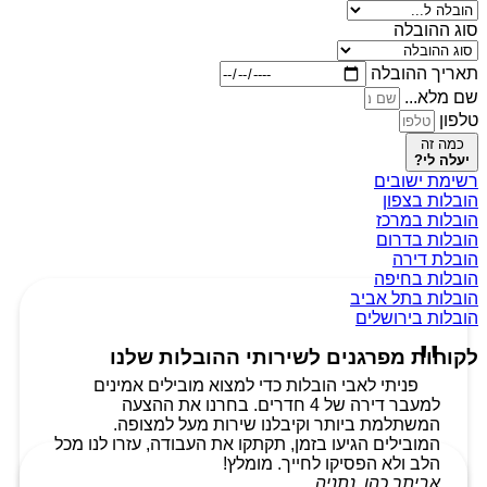
סוג ההובלה
תאריך ההובלה
שם מלא...
טלפון
כמה זה
יעלה לי?
רשימת ישובים
הובלות בצפון
הובלות במרכז
הובלות בדרום
הובלת דירה
הובלות בחיפה
הובלות בתל אביב
הובלות בירושלים
לקוחות מפרגנים לשירותי ההובלות שלנו
פניתי לאבי הובלות כדי למצוא מובילים אמינים
למעבר דירה של 4 חדרים. בחרנו את ההצעה
המשתלמת ביותר וקיבלנו שירות מעל למצופה.
המובילים הגיעו בזמן, תקתקו את העבודה, עזרו לנו מכל
הלב ולא הפסיקו לחייך. מומלץ!
אביתר כהן, נתניה.