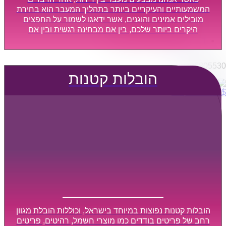
הובלות מפעלים
המשמעותיים והעיקריים ביותר בתהליך המעבר הוא בחירת
שירותי הפצה קו חלוקה
מובילים אמינים והוגנים, אשר ידאגו לשמור על החפצים
היקרים ביותר שלכם, בין אם מבחינה רגשית ובין אם
קבלני משנה הובלות
מבחינה כספית, ויספקו הובלה מהירה, בטוחה, וללא נזקים
דברו איתנו
מיותרים, אשר תקל על תהליך המעבר כמה שיותר.
0795805530
הובלות קטנות
$
0
0
עגלת קניות
הובלות קטנות נפוצות במיוחד בישראל, וכוללות הובלת מגוון
רחב של פריטים בודדים כמו מוצרי חשמל, רהיטים, פריטים