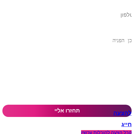
להצעה
חייג
קבל הצעה להובלות עכשיו​