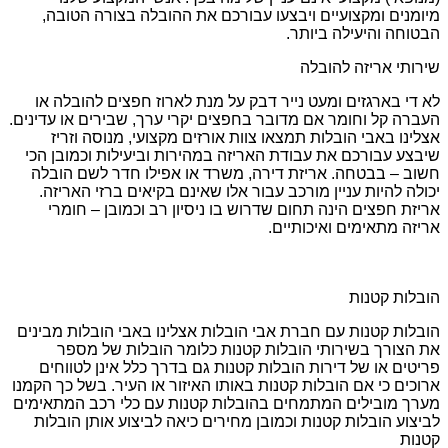
מיומנים ומקצועיים ויבצעו עבורכם את ההובלה בצורה הטובה,
הבטוחה והיעילה ביותר.
שירותי אריזה להובלה
לא די בארגזים ומעט נייר דבק על מנת לארוז חפצים להובלה או
העברה קל וחומר אם מדובר בחפצים יקרי ערך, שבירים או עדינים.
אצלינו באבי הובלות תמצאו צוות אורזים מקצועי, מנוסה וזריז
שיבצע עבורכם את עבודת האריזה במהירות וביעילות וכמובן הכי
חשוב – בבטחה. אריזת דירה, משרד או אפילו חדר לשם הובלה
יכולה להיות עניין מורכב עבור אלו שאינם בקיאים ברזי האריזה.
אריזת חפצים הינה תחום שדרוש בו ניסיון רב וכמובן – חומרי
אריזה מתאימים ואיכותיים.
הובלות קטנות
הובלות קטנות עם חברת אבי הובלות אצלינו באבי הובלות מבינים
את הצורך בשירותי הובלות קטנות כלומר הובלות של מספר
פריטים או של דירות הובלות קטנות גם בדרך כלל אינן לטווחים
ארוכים כי אם הובלות קטנות באותו האיזור או העיר. בשל כך הקמנו
מערך מובילים המתמחים בהובלות קטנות עם כלי רכב המתאימים
לביצוע הובלות קטנות וכמובן מחירים כיאה לביצוע אותן הובלות
קטנות