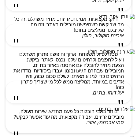
יונתן יעקב, ת"א.
דיוק. מקצועיות. אמינות. זריזות. מחיר משתלם. זה כל
מה שביקשנו כשחיפשנו מובילים באתר, וזה מה
שקיבלנו. ממליצים בחום!
אירינה סוקולוב, חולון
טסנו לטיול משפחתי ארוך וחיפשנו פתרון משתלם
ויעיל לחפצים ולרהיטים שלנו. נכנסו לאתר, ביקשנו
הצעת מחיר להובלה עם אחסנה באזור בת ים.
המובילים שבחרנו הגיעו ובזמן, עבדו ביסודיות, מדדו את
הרהיטים כדי למנוע מאיתנו לשלם סכום גבוה, והיו
אדיבים במיוחד. ממליצה ממש לכל מי שצריך פתרון
כזה!
יעל דותן, בת ים.
בוחר באבי הובלות כל פעם מחדש. שירות מעולה,
מובילים זריזים, ועבודה מקצועית. מה עוד אפשר לבקש?
סמי אברהמי, אזור.