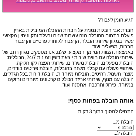
מערכות מחשוב ותקשורת, מסמכים חשובים, מכונות
מסיביות ויקרות, אשר דורשות תשומת לב מיוחדת ואריזה
קפדנית ומסודרת אשר תבטיח תהליך מעבר יעיל ומהיר.
הגיע הזמן לעבור?
חברת אבי הובלות נמנית על חברות ההובלה המובילות בארץ,
פועלת בתחום ההובלה מזה עשרות שנים ובעלת ותק וניסיון מקצועי
עשיר במגוון שירותי הובלה, הן עבור לקוחות פרטיים והן עבור
חברות, מפעלים ועוד.
באמצעות הצוות המיומן והמקצועי שלנו, אנו מספקים מגוון רחב של
שירותי הובלה עם חווית שירות יוצאת דופן וזמינות 24/7, הכוללים:
הובלות מפעלים, הובלות משרדים, שירותי הפצה לקו חלוקה,
שיתופי פעולה עם קבלני משנה בהובלות, הובלת פריטים בודדים,
מוצרי חשמל, רהיטים, הובלות מיוחדות, הובלת דירות בכל הגדלים,
הובלה עם מנוף, שירותי אריזה הכוללים קרטונים מיוחדים וחזקים
במיוחד, פירוק והרכבה, אחסנה ועוד.
אותה הובלה בפחות כסף!
התחילו לחסוך בתוך 3 דקות
הובלה מ...
הובלה ל...