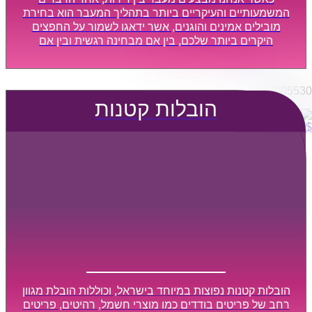
הובלות מפעלים
המשמעותיים והעיקריים ביותר בתהליך המעבר הוא בחירת
שירותי הפצה קו חלוקה
מובילים אמינים והוגנים, אשר ידאגו לשמור על החפצים
היקרים ביותר שלכם, בין אם מבחינה רגשית ובין אם
קבלני משנה הובלות
מבחינה כספית, ויספקו הובלה מהירה, בטוחה, וללא נזקים
דברו איתנו
מיותרים, אשר תקל על תהליך המעבר כמה שיותר.
0795805530
הובלות קטנות
$
0
0
עגלת קניות
הובלות קטנות נפוצות במיוחד בישראל, וכוללות הובלת מגוון
רחב של פריטים בודדים כמו מוצרי חשמל, רהיטים, פריטים