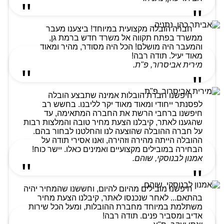
חברה הובלה מקצועית במיוחד! ביצענו מעבר
ממשרד בפתח תקווה אל משרד חדש ברמת גן,
והמעבר היה מושלם! הכל היה מסודר, מהיר ומאוד
מאוד יעיל. תודה רבה!
מירית אביסרור, פ"ת.
חיפשנו חברת הובלות אמינה שתבצע הובלה
לפסנתר ייחודי ומאוד מאוד יקר לליבנו. בחשש רב
חיפשנו ברחבי הרשת את החברה המתאימה, עד
שהגענו לאתר, קיבלנו הצעת מחיר טובה והמלצות רבות
על חברה ההובלה שהוצעה לנו והחלטנו לבחור בהם.
ההובלה הייתה מהירה וזהירה, ואנו אסירי תודה על
הבחירה במובילים מקצועיים ואמינים כאלו. יישר כוח!
אמנון לבנוסקי, שוהם.
חיפשנו מובילים מהיום להיום, וחששנו שהמחיר יהיה
בהתאם... לאחר שנכנסו לאתר, קיבלנו הצעת מחיר
משתלמת במיוחד מחברת ההובלות, ומעל הכל שירות
אדיב ומסביר פנים. תודה רבה!