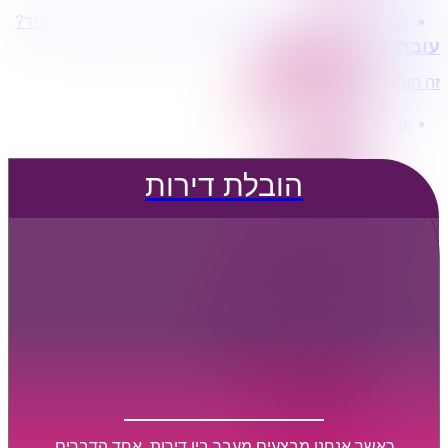
מעוניינים בשירותי הובלות מכל סוג במחירים הטובים ביותר?
הובלת דירות
עוברים דירה?
הובלה עם מנוף
הובלה עם אריזה
זה הזמן לדבר איתנו...
הובלה עם אחסנה
פרופיל החברה
קצת עלינו
טיפים להובלות
הובלת דירות
שירותים נלווים
מידע מקצועי
הובלת דירות
הובלה עם מנוף
הובלה עם אריזה
הובלה עם אחסנה
הובלות ישובים בארץ
הובלות קטנות
הובלת פריטים בודדים
הובלת מוצרי חשמל
הובלת רהיטים
הובלות מיוחדות
הובלות לעסקים
הובלות משרדים
כאשר אנחנו מבצעים מעבר בין דירות, אחד הדברים