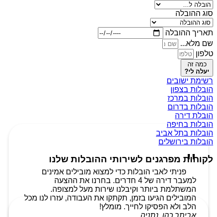
סוג ההובלה
תאריך ההובלה
שם מלא...
טלפון
כמה זה
יעלה לי?
רשימת ישובים
הובלות בצפון
הובלות במרכז
הובלות בדרום
הובלת דירה
הובלות בחיפה
הובלות בתל אביב
הובלות בירושלים
לקוחות מפרגנים לשירותי ההובלות שלנו
פניתי לאבי הובלות כדי למצוא מובילים אמינים
למעבר דירה של 4 חדרים. בחרנו את ההצעה
המשתלמת ביותר וקיבלנו שירות מעל למצופה.
המובילים הגיעו בזמן, תקתקו את העבודה, עזרו לנו מכל
הלב ולא הפסיקו לחייך. מומלץ!
אביתר כהן, נתניה.