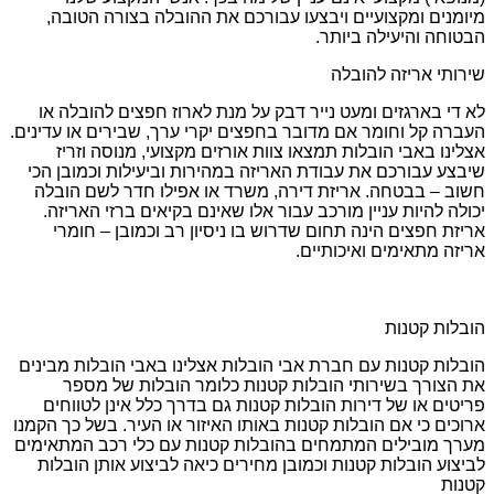
מיומנים ומקצועיים ויבצעו עבורכם את ההובלה בצורה הטובה,
הבטוחה והיעילה ביותר.
שירותי אריזה להובלה
לא די בארגזים ומעט נייר דבק על מנת לארוז חפצים להובלה או
העברה קל וחומר אם מדובר בחפצים יקרי ערך, שבירים או עדינים.
אצלינו באבי הובלות תמצאו צוות אורזים מקצועי, מנוסה וזריז
שיבצע עבורכם את עבודת האריזה במהירות וביעילות וכמובן הכי
חשוב – בבטחה. אריזת דירה, משרד או אפילו חדר לשם הובלה
יכולה להיות עניין מורכב עבור אלו שאינם בקיאים ברזי האריזה.
אריזת חפצים הינה תחום שדרוש בו ניסיון רב וכמובן – חומרי
אריזה מתאימים ואיכותיים.
הובלות קטנות
הובלות קטנות עם חברת אבי הובלות אצלינו באבי הובלות מבינים
את הצורך בשירותי הובלות קטנות כלומר הובלות של מספר
פריטים או של דירות הובלות קטנות גם בדרך כלל אינן לטווחים
ארוכים כי אם הובלות קטנות באותו האיזור או העיר. בשל כך הקמנו
מערך מובילים המתמחים בהובלות קטנות עם כלי רכב המתאימים
לביצוע הובלות קטנות וכמובן מחירים כיאה לביצוע אותן הובלות
קטנות