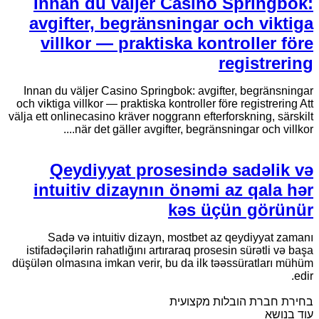
Innan du väljer Casino Springbok:
avgifter, begränsningar och viktiga
villkor — praktiska kontroller före
registrering
Innan du väljer Casino Springbok: avgifter, begränsningar
och viktiga villkor — praktiska kontroller före registrering Att
välja ett onlinecasino kräver noggrann efterforskning, särskilt
när det gäller avgifter, begränsningar och villkor....
Qeydiyyat prosesində sadəlik və
intuitiv dizaynın önəmi az qala hər
kəs üçün görünür
Sadə və intuitiv dizayn, mostbet az qeydiyyat zamanı
istifadəçilərin rahatlığını artıraraq prosesin sürətli və başa
düşülən olmasına imkan verir, bu da ilk təəssüratları mühüm
edir.
בחירת חברת הובלות מקצועית
עוד בנושא