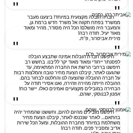
חברה הובלה מקצועית במיוחד! ביצענו מעבר
ממשרד בפתח תקווה אל משרד חדש ברמת גן,
והמעבר היה מושלם! הכל היה מסודר, מהיר ומאוד
מאוד יעיל. תודה רבה!
מירית אביסרור, פ"ת.
חיפשנו חברת הובלות אמינה שתבצע הובלה
לפסנתר ייחודי ומאוד מאוד יקר לליבנו. בחשש רב
חיפשנו ברחבי הרשת את החברה המתאימה, עד
שהגענו לאתר, קיבלנו הצעת מחיר טובה והמלצות רבות
על חברה ההובלה שהוצעה לנו והחלטנו לבחור בהם.
ההובלה הייתה מהירה וזהירה, ואנו אסירי תודה על
הבחירה במובילים מקצועיים ואמינים כאלו. יישר כוח!
אמנון לבנוסקי, שוהם.
חיפשנו מובילים מהיום להיום, וחששנו שהמחיר יהיה
בהתאם... לאחר שנכנסו לאתר, קיבלנו הצעת מחיר
משתלמת במיוחד מחברת ההובלות, ומעל הכל שירות
אדיב ומסביר פנים. תודה רבה!