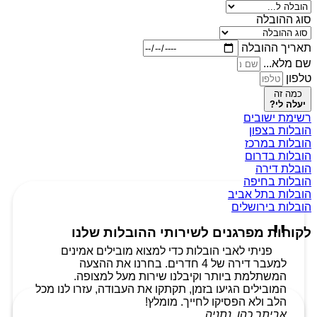
סוג ההובלה
תאריך ההובלה
שם מלא...
טלפון
כמה זה
יעלה לי?
רשימת ישובים
הובלות בצפון
הובלות במרכז
הובלות בדרום
הובלת דירה
הובלות בחיפה
הובלות בתל אביב
הובלות בירושלים
לקוחות מפרגנים לשירותי ההובלות שלנו
פניתי לאבי הובלות כדי למצוא מובילים אמינים
למעבר דירה של 4 חדרים. בחרנו את ההצעה
המשתלמת ביותר וקיבלנו שירות מעל למצופה.
המובילים הגיעו בזמן, תקתקו את העבודה, עזרו לנו מכל
הלב ולא הפסיקו לחייך. מומלץ!
אביתר כהן, נתניה.