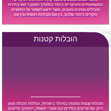
הובלות מפעלים
המשמעותיים והעיקריים ביותר בתהליך המעבר הוא בחירת
שירותי הפצה קו חלוקה
מובילים אמינים והוגנים, אשר ידאגו לשמור על החפצים
היקרים ביותר שלכם, בין אם מבחינה רגשית ובין אם
קבלני משנה הובלות
מבחינה כספית, ויספקו הובלה מהירה, בטוחה, וללא נזקים
דברו איתנו
מיותרים, אשר תקל על תהליך המעבר כמה שיותר.
0795805530
הובלות קטנות
$
0
0
עגלת קניות
הובלות קטנות נפוצות במיוחד בישראל, וכוללות הובלת מגוון
רחב של פריטים בודדים כמו מוצרי חשמל, רהיטים, פריטים