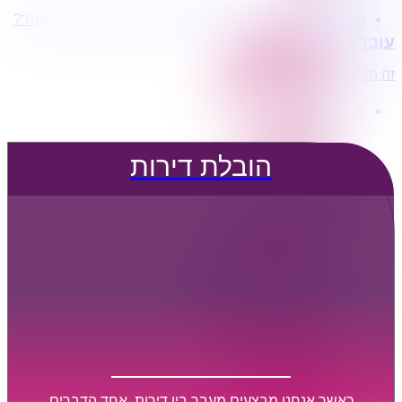
מעוניינים בשירותי הובלות מכל סוג במחירים הטובים ביותר?
הובלת דירות
עוברים דירה?
הובלה עם מנוף
הובלה עם אריזה
זה הזמן לדבר איתנו...
הובלה עם אחסנה
פרופיל החברה
קצת עלינו
טיפים להובלות
הובלת דירות
שירותים נלווים
מידע מקצועי
הובלת דירות
הובלה עם מנוף
הובלה עם אריזה
הובלה עם אחסנה
הובלות ישובים בארץ
הובלות קטנות
הובלת פריטים בודדים
הובלת מוצרי חשמל
הובלת רהיטים
הובלות מיוחדות
הובלות לעסקים
הובלות משרדים
כאשר אנחנו מבצעים מעבר בין דירות, אחד הדברים