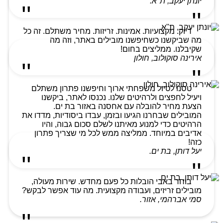
יונתן יעקב, ת"א.
דיוק. מקצועיות. אמינות. זריזות. מחיר משתלם. זה כל
מה שביקשנו כשחיפשנו מובילים באתר, וזה מה
שקיבלנו. ממליצים בחום!
אירינה סוקולוב, חולון
טסנו לטיול משפחתי ארוך וחיפשנו פתרון משתלם
ויעיל לחפצים ולרהיטים שלנו. נכנסו לאתר, ביקשנו
הצעת מחיר להובלה עם אחסנה באזור בת ים.
המובילים שבחרנו הגיעו ובזמן, עבדו ביסודיות, מדדו את
הרהיטים כדי למנוע מאיתנו לשלם סכום גבוה, והיו
אדיבים במיוחד. ממליצה ממש לכל מי שצריך פתרון
כזה!
יעל דותן, בת ים.
בוחר באבי הובלות כל פעם מחדש. שירות מעולה,
מובילים זריזים, ועבודה מקצועית. מה עוד אפשר לבקש?
סמי אברהמי, אזור.