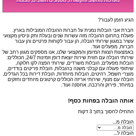
מערכות מחשוב ותקשורת, מסמכים חשובים, מכונות
מסיביות ויקרות, אשר דורשות תשומת לב מיוחדת ואריזה
קפדנית ומסודרת אשר תבטיח תהליך מעבר יעיל ומהיר.
הגיע הזמן לעבור?
חברת אבי הובלות נמנית על חברות ההובלה המובילות בארץ,
פועלת בתחום ההובלה מזה עשרות שנים ובעלת ותק וניסיון מקצועי
עשיר במגוון שירותי הובלה, הן עבור לקוחות פרטיים והן עבור
חברות, מפעלים ועוד.
באמצעות הצוות המיומן והמקצועי שלנו, אנו מספקים מגוון רחב של
שירותי הובלה עם חווית שירות יוצאת דופן וזמינות 24/7, הכוללים:
הובלות מפעלים, הובלות משרדים, שירותי הפצה לקו חלוקה,
שיתופי פעולה עם קבלני משנה בהובלות, הובלת פריטים בודדים,
מוצרי חשמל, רהיטים, הובלות מיוחדות, הובלת דירות בכל הגדלים,
הובלה עם מנוף, שירותי אריזה הכוללים קרטונים מיוחדים וחזקים
במיוחד, פירוק והרכבה, אחסנה ועוד.
אותה הובלה בפחות כסף!
התחילו לחסוך בתוך 3 דקות
הובלה מ...
הובלה ל...