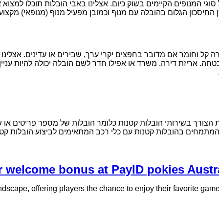
וגי המנופים הקיימים בשוק כיום. אצלינו באבי הובלות תוכלו למצו
החיסכון הגלום בהובלה עם מנוף וכמובן מפעיל מנוף (מנופאי) מקצועי 
 קל וחומר אם מדובר בחפצים יקרי ערך, שבירים או עדינים. אצלינו ב
חה. אריזת דירה, משרד או אפילו חדר לשם הובלה יכולה להיות עניין
 הצורך בשירותי הובלות קטנות כלומר הובלות של מספר פריטים או של 
 המתמחים בהובלות קטנות עם כלי רכב המתאימים לביצוע הובלות קטנו
 welcome bonus at PayID pokies Austral
scape, offering players the chance to enjoy their favorite games