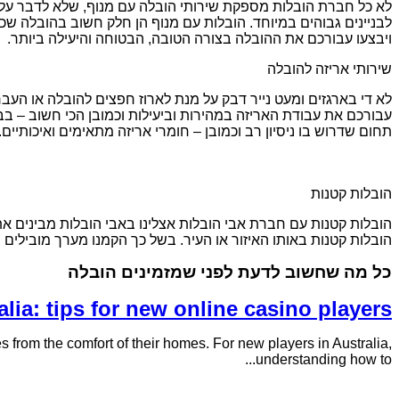
לא כל חברת הובלות מספקת שירותי הובלה עם מנוף, שלא לדבר על ס
לבניינים גבוהים במיוחד. הובלות עם מנוף הן חלק חשוב בהובלה שכן 
ויבצעו עבורכם את ההובלה בצורה הטובה, הבטוחה והיעילה ביותר.
שירותי אריזה להובלה
לא די בארגזים ומעט נייר דבק על מנת לארוז חפצים להובלה או העברה
עבורכם את עבודת האריזה במהירות וביעילות וכמובן הכי חשוב – בבט
תחום שדרוש בו ניסיון רב וכמובן – חומרי אריזה מתאימים ואיכותיים.
הובלות קטנות
הובלות קטנות עם חברת אבי הובלות אצלינו באבי הובלות מבינים את
הובלות קטנות באותו האיזור או העיר. בשל כך הקמנו מערך מובילים
כל מה שחשוב לדעת לפני שמזמינים הובלה
ia: tips for new online casino players
 from the comfort of their homes. For new players in Australia,
understanding how to...