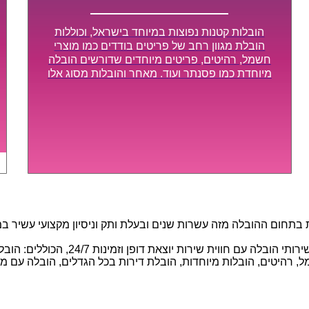
הובלות קטנות נפוצות במיוחד בישראל, וכוללות
הובלת מגוון רחב של פריטים בודדים כמו מוצרי
חשמל, רהיטים, פריטים מיוחדים שדורשים הובלה
מיוחדת כמו פסנתר ועוד. מאחר והובלות מסוג אלו
לא דורשות צוות גדול או רכב הובלות גדול במיוחד,
הן נעשות בזמן קצר ביותר, ובמחירים נוחים
וגמישים.
חום ההובלה מזה עשרות שנים ובעלת ותק וניסיון מקצועי עשיר במגוו
באמצעות הצוות המיומן והמקצועי שלנו, 
 רהיטים, הובלות מיוחדות, הובלת דירות בכל הגדלים, הובלה עם מנוף