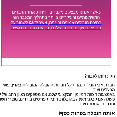
כאשר אנחנו מבצעים מעבר בין דירות, אחד הדברים
המשמעותיים והעיקריים ביותר בתהליך המעבר הוא
בחירת מובילים אמינים והוגנים, אשר ידאגו לשמור על
החפצים היקרים ביותר שלכם, בין אם מבחינה רגשית
ובין אם מבחינה כספית, ויספקו הובלה מהירה, בטוחה,
וללא נזקים מיותרים, אשר תקל על תהליך המעבר כמה
שיותר.
הגיע הזמן לעבור?
חברת אבי הובלות נמנית על חברות ההובלה המובילות בארץ, פועלת בת
מפעלים ועוד.
פעולה עם קבלני משנה בהובלות, הובלת פריטים בודדים, מוצרי חשמל,
והרכבה, אחסנה ועוד.
אותה הובלה בפחות כסף!