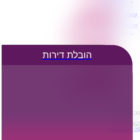
הובלת דירות
הובלה עם מנוף
עוברים דירה?
הובלה עם אריזה
הובלה עם אחסנה
זה הזמן לדבר איתנו...
הובלות ישובים בארץ
הובלות קטנות
הובלת פריטים בודדים
הובלת מוצרי חשמל
הובלת דירות
הובלת רהיטים
הובלות מיוחדות
הובלות לעסקים
הובלות משרדים
הובלות מפעלים
שירותי הפצה קו חלוקה
קבלני משנה הובלות
דברו איתנו
0795805530
$
0
0
עגלת קניות