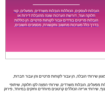
הובלות לעסקים, הכוללות הובלות משרדים, מפעלים, קווי
חלוקה ועוד, דורשת הערכות שונה מהובלת דירות או
הובלות פריטים בודדים עבור לקוחות פרטיים. הן כוללות
בדרך כלל מערכות מחשוב ותקשורת, מסמכים חשובים,
מכונות מסיביות ויקרות, אשר דורשות תשומת לב מיוחדת
ואריזה קפדנית ומסודרת אשר תבטיח תהליך מעבר יעיל
ומהיר.
ן שירותי הובלה, הן עבור לקוחות פרטיים והן עבור חברות,
אנו מספקים מגוון רחב של שירותי הובלה עם חווית שירות יוצאת דופן וזמינות 24/7, הכוללים: הובלות מפעלים, הובלות משרדים, שירותי הפצה לקו חלוקה, שיתופי
, שירותי אריזה הכוללים קרטונים מיוחדים וחזקים במיוחד, פירוק