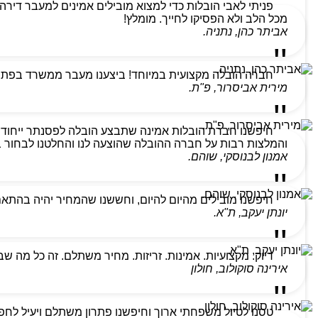
מכל הלב ולא הפסיקו לחייך. מומלץ!
אביתר כהן, נתניה.
חברה הובלה מקצועית במיוחד! ביצענו מעבר ממשרד בפתח ת
מירית אביסרור, פ"ת.
חיפשנו חברת הובלות אמינה שתבצע הובלה לפסנתר ייחודי
והמלצות רבות על חברה ההובלה שהוצעה לנו והחלטנו לבחור בהם
אמנון לבנוסקי, שוהם.
חיפשנו מובילים מהיום להיום, וחששנו שהמחיר יהיה בהתא
יונתן יעקב, ת"א.
דיוק. מקצועיות. אמינות. זריזות. מחיר משתלם. זה כל מה ש
אירינה סוקולוב, חולון
טסנו לטיול משפחתי ארוך וחיפשנו פתרון משתלם ויעיל לחפצ