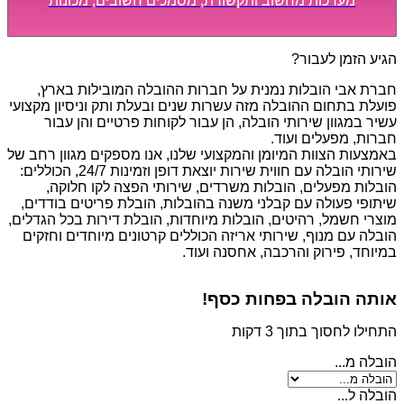
מערכות מחשוב ותקשורת, מסמכים חשובים, מכונות
מסיביות ויקרות, אשר דורשות תשומת לב מיוחדת ואריזה
קפדנית ומסודרת אשר תבטיח תהליך מעבר יעיל ומהיר.
הגיע הזמן לעבור?
חברת אבי הובלות נמנית על חברות ההובלה המובילות בארץ,
פועלת בתחום ההובלה מזה עשרות שנים ובעלת ותק וניסיון מקצועי
עשיר במגוון שירותי הובלה, הן עבור לקוחות פרטיים והן עבור
חברות, מפעלים ועוד.
באמצעות הצוות המיומן והמקצועי שלנו, אנו מספקים מגוון רחב של
שירותי הובלה עם חווית שירות יוצאת דופן וזמינות 24/7, הכוללים:
הובלות מפעלים, הובלות משרדים, שירותי הפצה לקו חלוקה,
שיתופי פעולה עם קבלני משנה בהובלות, הובלת פריטים בודדים,
מוצרי חשמל, רהיטים, הובלות מיוחדות, הובלת דירות בכל הגדלים,
הובלה עם מנוף, שירותי אריזה הכוללים קרטונים מיוחדים וחזקים
במיוחד, פירוק והרכבה, אחסנה ועוד.
אותה הובלה בפחות כסף!
התחילו לחסוך בתוך 3 דקות
הובלה מ...
הובלה ל...