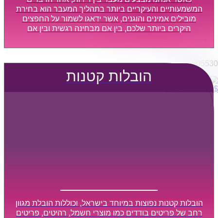
הובלות מפעלים
המשמעותיים והעיקריים ביותר בתהליך המעבר הוא בחירת
שירותי הפצה קו חלוקה
מובילים אמינים והוגנים, אשר ידאגו לשמור על החפצים
היקרים ביותר שלכם, בין אם מבחינה רגשית ובין אם
קבלני משנה הובלות
מבחינה כספית, ויספקו הובלה מהירה, בטוחה, וללא נזקים
דברו איתנו
מיותרים, אשר תקל על תהליך המעבר כמה שיותר.
0795805530
הובלות קטנות
$
0
0
עגלת קניות
הובלות קטנות נפוצות במיוחד בישראל, וכוללות הובלת מגוון
רחב של פריטים בודדים כמו מוצרי חשמל, רהיטים, פריטים