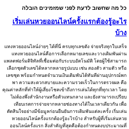
כל מה שחשוב לדעת לפני שמזמינים הובלה
เริ่มเล่นหวยออนไลน์ครั้งแรกต้องรู้อะไร
บ้าง
แทงหวยออนไลน์ง่ายๆ ได้ที่นี่ ครบทุกเลขดัง จ่ายจริงทุกใบเสร็จ
แทงหวยออนไลน์คือการเลือกหมายเลขและวางเดิมพันผ่าน
แพลตฟอร์มดิจิทัลที่เชื่อมต่อกับระบบอัตโนมัติ โดยผู้ใช้สามารถ
เลือกชุดตัวเลขได้หลากหลายรูปแบบ เช่น สองตัว สามตัว หรือ
เลขชุด พร้อมกำหนดจำนวนเงินเดิมพันได้ทันทีผ่านอุปกรณ์พก
พา ความสะดวกสบายและความรวดเร็วในการตรวจผล คือ
คุณค่าหลักที่ทำให้ผู้เสี่ยงโชคเข้าถึงการเล่นได้ทุกที่ทุกเวลา โดย
ไม่ต้องพึ่งสำนักงานหรือตัวแทนกลาง และยังสามารถเปรียบ
เทียบเรตการจ่ายจากหลายช่องทางได้ในเวลาเดียวกัน เพื่อ
ตัดสินใจอย่างมีข้อมูลก่อนยืนยันการเดิมพันแต่ละครั้ง เริ่มเล่น
หวยออนไลน์ครั้งแรกต้องรู้อะไรบ้าง สำหรับผู้ที่เริ่มเล่นหวย
ออนไลน์ครั้งแรก สิ่งสำคัญที่สุดคือต้องกำหนดงบประมาณที่