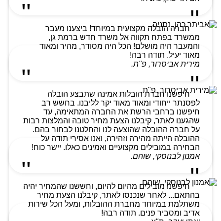
חברה הובלה מקצועית במיוחד! ביצענו מעבר
ממשרד בפתח תקווה אל משרד חדש ברמת גן,
והמעבר היה מושלם! הכל היה מסודר, מהיר ומאוד
מאוד יעיל. תודה רבה!
מירית אביסרור, פ"ת.
חיפשנו חברת הובלות אמינה שתבצע הובלה
לפסנתר ייחודי ומאוד מאוד יקר לליבנו. בחשש רב
חיפשנו ברחבי הרשת את החברה המתאימה, עד
שהגענו לאתר, קיבלנו הצעת מחיר טובה והמלצות רבות
על חברה ההובלה שהוצעה לנו והחלטנו לבחור בהם.
ההובלה הייתה מהירה וזהירה, ואנו אסירי תודה על
הבחירה במובילים מקצועיים ואמינים כאלו. יישר כוח!
אמנון לבנוסקי, שוהם.
חיפשנו מובילים מהיום להיום, וחששנו שהמחיר יהיה
בהתאם... לאחר שנכנסו לאתר, קיבלנו הצעת מחיר
משתלמת במיוחד מחברת ההובלות, ומעל הכל שירות
אדיב ומסביר פנים. תודה רבה!