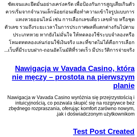
ชัดเจนและยึดมั่นอย่างเคร่งครัด เพื่อป้องกันการสูญเสียเกินตัว
ควรเริ่มจากจำนวนเล็กน้อยก่อนเพื่อทำความเข้าใจรูปแบบการ
แทงหวยออนไลน์ เช่น การเลือกเลขเดี่ยว เลขท้าย หรือชุด
ตัวเลข รวมถึงระยะเวลาในการประกาศผลที่แตกต่างกันไปตาม
ประเภทหวย หากยังไม่มั่นใจ ให้ทดลองใช้ระบบจำลองหรือ
โหมดทดลองเล่นก่อนใช้เงินจริง และที่ขาดไม่ได้คือการเลือก
เว็บที่มีระบบฝาก-ถอนอัตโนมัติที่รวดเร็ว มีประวัติการจ่ายจริง...
Nawigacja w Vavada Casino, która
nie męczy – prostota na pierwszym
planie
Nawigacja w Vavada Casino wyróżnia się przejrzystością i
intuicyjnością, co pozwala skupić się na rozgrywce bez
zbędnego rozpraszania, oferując komfort zarówno nowym,
jak i doświadczonym użytkownikom.
Test Post Created