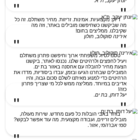
יונתן יעקב, ת"א.
דיוק. מקצועיות. אמינות. זריזות. מחיר משתלם. זה כל
מה שביקשנו כשחיפשנו מובילים באתר, וזה מה
שקיבלנו. ממליצים בחום!
אירינה סוקולוב, חולון
טסנו לטיול משפחתי ארוך וחיפשנו פתרון משתלם
ויעיל לחפצים ולרהיטים שלנו. נכנסו לאתר, ביקשנו
הצעת מחיר להובלה עם אחסנה באזור בת ים.
המובילים שבחרנו הגיעו ובזמן, עבדו ביסודיות, מדדו את
הרהיטים כדי למנוע מאיתנו לשלם סכום גבוה, והיו
אדיבים במיוחד. ממליצה ממש לכל מי שצריך פתרון
כזה!
יעל דותן, בת ים.
בוחר באבי הובלות כל פעם מחדש. שירות מעולה,
מובילים זריזים, ועבודה מקצועית. מה עוד אפשר לבקש?
סמי אברהמי, אזור.