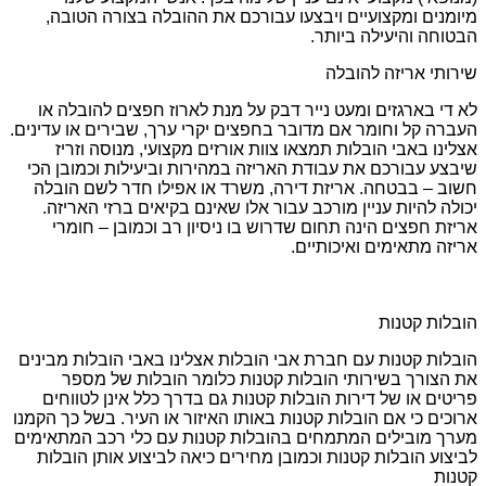
מיומנים ומקצועיים ויבצעו עבורכם את ההובלה בצורה הטובה,
הבטוחה והיעילה ביותר.
שירותי אריזה להובלה
לא די בארגזים ומעט נייר דבק על מנת לארוז חפצים להובלה או
העברה קל וחומר אם מדובר בחפצים יקרי ערך, שבירים או עדינים.
אצלינו באבי הובלות תמצאו צוות אורזים מקצועי, מנוסה וזריז
שיבצע עבורכם את עבודת האריזה במהירות וביעילות וכמובן הכי
חשוב – בבטחה. אריזת דירה, משרד או אפילו חדר לשם הובלה
יכולה להיות עניין מורכב עבור אלו שאינם בקיאים ברזי האריזה.
אריזת חפצים הינה תחום שדרוש בו ניסיון רב וכמובן – חומרי
אריזה מתאימים ואיכותיים.
הובלות קטנות
הובלות קטנות עם חברת אבי הובלות אצלינו באבי הובלות מבינים
את הצורך בשירותי הובלות קטנות כלומר הובלות של מספר
פריטים או של דירות הובלות קטנות גם בדרך כלל אינן לטווחים
ארוכים כי אם הובלות קטנות באותו האיזור או העיר. בשל כך הקמנו
מערך מובילים המתמחים בהובלות קטנות עם כלי רכב המתאימים
לביצוע הובלות קטנות וכמובן מחירים כיאה לביצוע אותן הובלות
קטנות