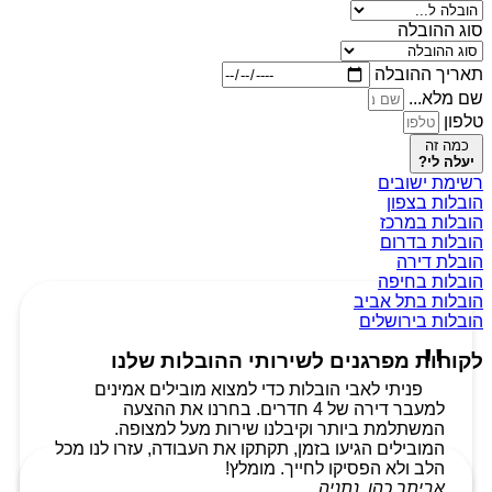
סוג ההובלה
תאריך ההובלה
שם מלא...
טלפון
כמה זה
יעלה לי?
רשימת ישובים
הובלות בצפון
הובלות במרכז
הובלות בדרום
הובלת דירה
הובלות בחיפה
הובלות בתל אביב
הובלות בירושלים
לקוחות מפרגנים לשירותי ההובלות שלנו
פניתי לאבי הובלות כדי למצוא מובילים אמינים
למעבר דירה של 4 חדרים. בחרנו את ההצעה
המשתלמת ביותר וקיבלנו שירות מעל למצופה.
המובילים הגיעו בזמן, תקתקו את העבודה, עזרו לנו מכל
הלב ולא הפסיקו לחייך. מומלץ!
אביתר כהן, נתניה.