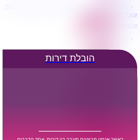
מעוניינים בשירותי הובלות מכל סוג במחירים הטובים ביותר?
הובלת דירות
עוברים דירה?
הובלה עם מנוף
הובלה עם אריזה
זה הזמן לדבר איתנו...
הובלה עם אחסנה
פרופיל החברה
קצת עלינו
טיפים להובלות
הובלת דירות
שירותים נלווים
מידע מקצועי
הובלת דירות
הובלה עם מנוף
הובלה עם אריזה
הובלה עם אחסנה
הובלות ישובים בארץ
הובלות קטנות
הובלת פריטים בודדים
הובלת מוצרי חשמל
הובלת רהיטים
הובלות מיוחדות
הובלות לעסקים
הובלות משרדים
כאשר אנחנו מבצעים מעבר בין דירות, אחד הדברים