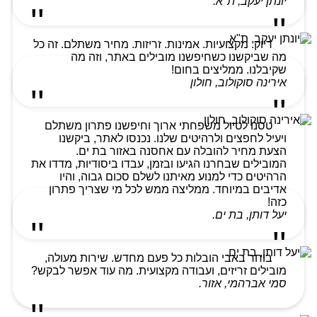
יונתן יעקב, ת"א.
דיוק. מקצועיות. אמינות. זריזות. מחיר משתלם. זה כל
מה שביקשנו כשחיפשנו מובילים באתר, וזה מה
שקיבלנו. ממליצים בחום!
אירינה סוקולוב, חולון
טסנו לטיול משפחתי ארוך וחיפשנו פתרון משתלם
ויעיל לחפצים ולרהיטים שלנו. נכנסו לאתר, ביקשנו
הצעת מחיר להובלה עם אחסנה באזור בת ים.
המובילים שבחרנו הגיעו ובזמן, עבדו ביסודיות, מדדו את
הרהיטים כדי למנוע מאיתנו לשלם סכום גבוה, והיו
אדיבים במיוחד. ממליצה ממש לכל מי שצריך פתרון
כזה!
יעל דותן, בת ים.
בוחר באבי הובלות כל פעם מחדש. שירות מעולה,
מובילים זריזים, ועבודה מקצועית. מה עוד אפשר לבקש?
סמי אברהמי, אזור.