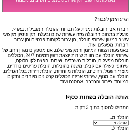
מערכות מחשוב ותקשורת, מסמכים חשובים, מכונות
מסיביות ויקרות, אשר דורשות תשומת לב מיוחדת ואריזה
קפדנית ומסודרת אשר תבטיח תהליך מעבר יעיל ומהיר.
הגיע הזמן לעבור?
חברת אבי הובלות נמנית על חברות ההובלה המובילות בארץ,
פועלת בתחום ההובלה מזה עשרות שנים ובעלת ותק וניסיון מקצועי
עשיר במגוון שירותי הובלה, הן עבור לקוחות פרטיים והן עבור
חברות, מפעלים ועוד.
באמצעות הצוות המיומן והמקצועי שלנו, אנו מספקים מגוון רחב של
שירותי הובלה עם חווית שירות יוצאת דופן וזמינות 24/7, הכוללים:
הובלות מפעלים, הובלות משרדים, שירותי הפצה לקו חלוקה,
שיתופי פעולה עם קבלני משנה בהובלות, הובלת פריטים בודדים,
מוצרי חשמל, רהיטים, הובלות מיוחדות, הובלת דירות בכל הגדלים,
הובלה עם מנוף, שירותי אריזה הכוללים קרטונים מיוחדים וחזקים
במיוחד, פירוק והרכבה, אחסנה ועוד.
אותה הובלה בפחות כסף!
התחילו לחסוך בתוך 3 דקות
הובלה מ...
הובלה ל...