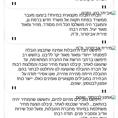
חברה הובלה מקצועית במיוחד! ביצענו מעבר
ממשרד בפתח תקווה אל משרד חדש ברמת גן,
והמעבר היה מושלם! הכל היה מסודר, מהיר ומאוד
מאוד יעיל. תודה רבה!
מירית אביסרור, פ"ת.
חיפשנו חברת הובלות אמינה שתבצע הובלה
לפסנתר ייחודי ומאוד מאוד יקר לליבנו. בחשש רב
חיפשנו ברחבי הרשת את החברה המתאימה, עד
שהגענו לאתר, קיבלנו הצעת מחיר טובה והמלצות רבות
על חברה ההובלה שהוצעה לנו והחלטנו לבחור בהם.
ההובלה הייתה מהירה וזהירה, ואנו אסירי תודה על
הבחירה במובילים מקצועיים ואמינים כאלו. יישר כוח!
אמנון לבנוסקי, שוהם.
חיפשנו מובילים מהיום להיום, וחששנו שהמחיר יהיה
בהתאם... לאחר שנכנסו לאתר, קיבלנו הצעת מחיר
משתלמת במיוחד מחברת ההובלות, ומעל הכל שירות
אדיב ומסביר פנים. תודה רבה!