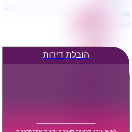
מעוניינים בשירותי הובלות מכל סוג במחירים הטובים ביותר?
הובלת דירות
עוברים דירה?
הובלה עם מנוף
הובלה עם אריזה
זה הזמן לדבר איתנו...
הובלה עם אחסנה
פרופיל החברה
קצת עלינו
טיפים להובלות
הובלת דירות
שירותים נלווים
מידע מקצועי
הובלת דירות
הובלה עם מנוף
הובלה עם אריזה
הובלה עם אחסנה
הובלות ישובים בארץ
הובלות קטנות
הובלת פריטים בודדים
הובלת מוצרי חשמל
הובלת רהיטים
הובלות מיוחדות
הובלות לעסקים
הובלות משרדים
כאשר אנחנו מבצעים מעבר בין דירות, אחד הדברים