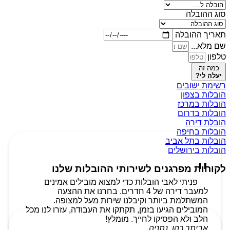
סוג ההובלה
תאריך ההובלה
שם מלא...
טלפון
כמה זה
יעלה לי?
רשימת ישובים
הובלות בצפון
הובלות במרכז
הובלות בדרום
הובלת דירה
הובלות בחיפה
הובלות בתל אביב
הובלות בירושלים
לקוחות מפרגנים לשירותי ההובלות שלנו
פניתי לאבי הובלות כדי למצוא מובילים אמינים
למעבר דירה של 4 חדרים. בחרנו את ההצעה
המשתלמת ביותר וקיבלנו שירות מעל למצופה.
המובילים הגיעו בזמן, תקתקו את העבודה, עזרו לנו מכל
הלב ולא הפסיקו לחייך. מומלץ!
אביתר כהן, נתניה.