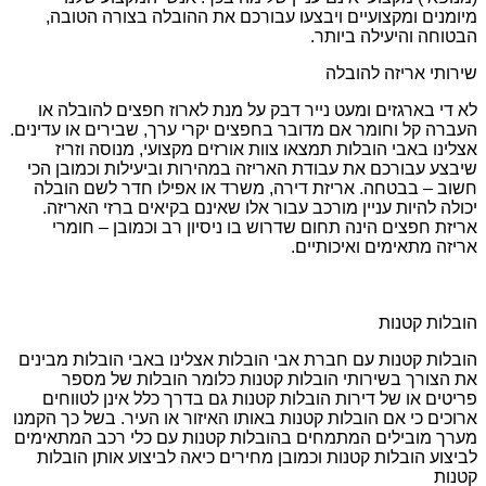
מיומנים ומקצועיים ויבצעו עבורכם את ההובלה בצורה הטובה,
הבטוחה והיעילה ביותר.
שירותי אריזה להובלה
לא די בארגזים ומעט נייר דבק על מנת לארוז חפצים להובלה או
העברה קל וחומר אם מדובר בחפצים יקרי ערך, שבירים או עדינים.
אצלינו באבי הובלות תמצאו צוות אורזים מקצועי, מנוסה וזריז
שיבצע עבורכם את עבודת האריזה במהירות וביעילות וכמובן הכי
חשוב – בבטחה. אריזת דירה, משרד או אפילו חדר לשם הובלה
יכולה להיות עניין מורכב עבור אלו שאינם בקיאים ברזי האריזה.
אריזת חפצים הינה תחום שדרוש בו ניסיון רב וכמובן – חומרי
אריזה מתאימים ואיכותיים.
הובלות קטנות
הובלות קטנות עם חברת אבי הובלות אצלינו באבי הובלות מבינים
את הצורך בשירותי הובלות קטנות כלומר הובלות של מספר
פריטים או של דירות הובלות קטנות גם בדרך כלל אינן לטווחים
ארוכים כי אם הובלות קטנות באותו האיזור או העיר. בשל כך הקמנו
מערך מובילים המתמחים בהובלות קטנות עם כלי רכב המתאימים
לביצוע הובלות קטנות וכמובן מחירים כיאה לביצוע אותן הובלות
קטנות