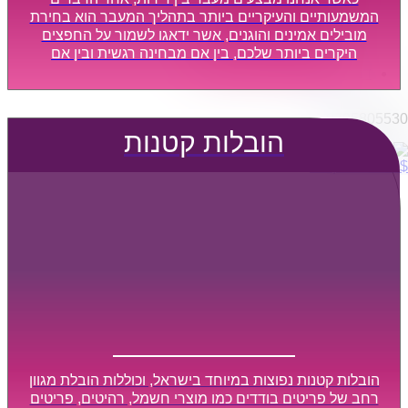
הובלות מפעלים
המשמעותיים והעיקריים ביותר בתהליך המעבר הוא בחירת
שירותי הפצה קו חלוקה
מובילים אמינים והוגנים, אשר ידאגו לשמור על החפצים
היקרים ביותר שלכם, בין אם מבחינה רגשית ובין אם
קבלני משנה הובלות
מבחינה כספית, ויספקו הובלה מהירה, בטוחה, וללא נזקים
דברו איתנו
מיותרים, אשר תקל על תהליך המעבר כמה שיותר.
0795805530
הובלות קטנות
$
0
0
עגלת קניות
הובלות קטנות נפוצות במיוחד בישראל, וכוללות הובלת מגוון
רחב של פריטים בודדים כמו מוצרי חשמל, רהיטים, פריטים