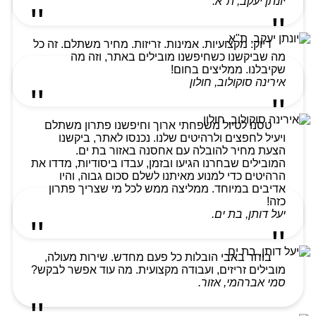
יונתן יעקב, ת"א.
דיוק. מקצועיות. אמינות. זריזות. מחיר משתלם. זה כל
מה שביקשנו כשחיפשנו מובילים באתר, וזה מה
שקיבלנו. ממליצים בחום!
אירינה סוקולוב, חולון
טסנו לטיול משפחתי ארוך וחיפשנו פתרון משתלם
ויעיל לחפצים ולרהיטים שלנו. נכנסו לאתר, ביקשנו
הצעת מחיר להובלה עם אחסנה באזור בת ים.
המובילים שבחרנו הגיעו ובזמן, עבדו ביסודיות, מדדו את
הרהיטים כדי למנוע מאיתנו לשלם סכום גבוה, והיו
אדיבים במיוחד. ממליצה ממש לכל מי שצריך פתרון
כזה!
יעל דותן, בת ים.
בוחר באבי הובלות כל פעם מחדש. שירות מעולה,
מובילים זריזים, ועבודה מקצועית. מה עוד אפשר לבקש?
סמי אברהמי, אזור.