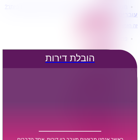
מעוניינים בשירותי הובלות מכל סוג במחירים הטובים ביותר?
הובלת דירות
עוברים דירה?
הובלה עם מנוף
הובלה עם אריזה
זה הזמן לדבר איתנו...
הובלה עם אחסנה
פרופיל החברה
קצת עלינו
טיפים להובלות
הובלת דירות
שירותים נלווים
מידע מקצועי
הובלת דירות
הובלה עם מנוף
הובלה עם אריזה
הובלה עם אחסנה
הובלות ישובים בארץ
הובלות קטנות
הובלת פריטים בודדים
הובלת מוצרי חשמל
הובלת רהיטים
הובלות מיוחדות
הובלות לעסקים
הובלות משרדים
כאשר אנחנו מבצעים מעבר בין דירות, אחד הדברים