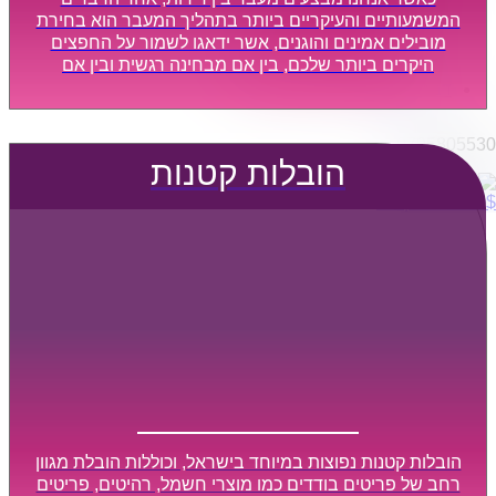
הובלות מפעלים
המשמעותיים והעיקריים ביותר בתהליך המעבר הוא בחירת
שירותי הפצה קו חלוקה
מובילים אמינים והוגנים, אשר ידאגו לשמור על החפצים
היקרים ביותר שלכם, בין אם מבחינה רגשית ובין אם
קבלני משנה הובלות
מבחינה כספית, ויספקו הובלה מהירה, בטוחה, וללא נזקים
דברו איתנו
מיותרים, אשר תקל על תהליך המעבר כמה שיותר.
0795805530
הובלות קטנות
$
0
0
עגלת קניות
הובלות קטנות נפוצות במיוחד בישראל, וכוללות הובלת מגוון
רחב של פריטים בודדים כמו מוצרי חשמל, רהיטים, פריטים