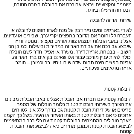
מיומנים ומקצועיים ויבצעו עבורכם את ההובלה בצורה הטובה,
הבטוחה והיעילה ביותר.
שירותי אריזה להובלה
לא די בארגזים ומעט נייר דבק על מנת לארוז חפצים להובלה או
העברה קל וחומר אם מדובר בחפצים יקרי ערך, שבירים או עדינים.
אצלינו באבי הובלות תמצאו צוות אורזים מקצועי, מנוסה וזריז
שיבצע עבורכם את עבודת האריזה במהירות וביעילות וכמובן הכי
חשוב – בבטחה. אריזת דירה, משרד או אפילו חדר לשם הובלה
יכולה להיות עניין מורכב עבור אלו שאינם בקיאים ברזי האריזה.
אריזת חפצים הינה תחום שדרוש בו ניסיון רב וכמובן – חומרי
אריזה מתאימים ואיכותיים.
הובלות קטנות
הובלות קטנות עם חברת אבי הובלות אצלינו באבי הובלות מבינים
את הצורך בשירותי הובלות קטנות כלומר הובלות של מספר
פריטים או של דירות הובלות קטנות גם בדרך כלל אינן לטווחים
ארוכים כי אם הובלות קטנות באותו האיזור או העיר. בשל כך הקמנו
מערך מובילים המתמחים בהובלות קטנות עם כלי רכב המתאימים
לביצוע הובלות קטנות וכמובן מחירים כיאה לביצוע אותן הובלות
קטנות