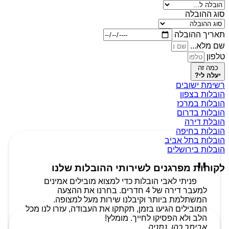
סוג ההובלה
תאריך ההובלה
שם מלא...
טלפון
כמה זה
יעלה לי?
רשימת ישובים
הובלות בצפון
הובלות במרכז
הובלות בדרום
הובלת דירה
הובלות בחיפה
הובלות בתל אביב
הובלות בירושלים
לקוחות מפרגנים לשירותי ההובלות שלנו
פניתי לאבי הובלות כדי למצוא מובילים אמינים
למעבר דירה של 4 חדרים. בחרנו את ההצעה
המשתלמת ביותר וקיבלנו שירות מעל למצופה.
המובילים הגיעו בזמן, תקתקו את העבודה, עזרו לנו מכל
הלב ולא הפסיקו לחייך. מומלץ!
אביתר כהן, נתניה.