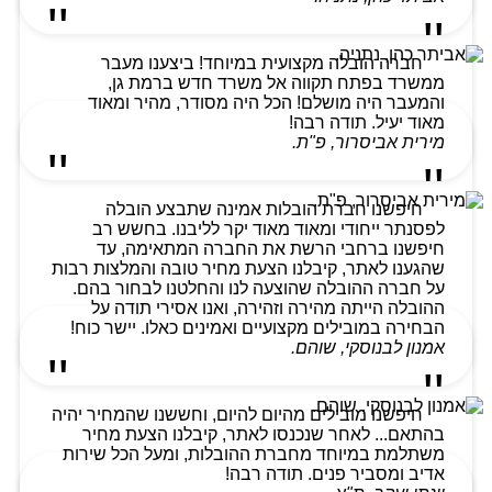
חברה הובלה מקצועית במיוחד! ביצענו מעבר
ממשרד בפתח תקווה אל משרד חדש ברמת גן,
והמעבר היה מושלם! הכל היה מסודר, מהיר ומאוד
מאוד יעיל. תודה רבה!
מירית אביסרור, פ"ת.
חיפשנו חברת הובלות אמינה שתבצע הובלה
לפסנתר ייחודי ומאוד מאוד יקר לליבנו. בחשש רב
חיפשנו ברחבי הרשת את החברה המתאימה, עד
שהגענו לאתר, קיבלנו הצעת מחיר טובה והמלצות רבות
על חברה ההובלה שהוצעה לנו והחלטנו לבחור בהם.
ההובלה הייתה מהירה וזהירה, ואנו אסירי תודה על
הבחירה במובילים מקצועיים ואמינים כאלו. יישר כוח!
אמנון לבנוסקי, שוהם.
חיפשנו מובילים מהיום להיום, וחששנו שהמחיר יהיה
בהתאם... לאחר שנכנסו לאתר, קיבלנו הצעת מחיר
משתלמת במיוחד מחברת ההובלות, ומעל הכל שירות
אדיב ומסביר פנים. תודה רבה!