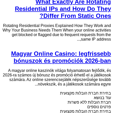
What Exactly Are Rotating
Residential IPs and How Do They
Differ From Static Ones?
Rotating Residential Proxies Explained How They Work and
Why Your Business Needs Them When your online activities
get blocked or flagged due to frequent requests from the
same IP address,...
Magyar Online Casino: legfrissebb
bónuszok és promóciók 2026-ban
A magyar online kaszinók világa folyamatosan fejlődik, és
2026-ra számos új bónusz és promóció érhető el a játékosok
számára. Az online szerencsejáték népszerűsége tovább
növekszik, és a játékosok számára egyre...
בחירת חברת הובלות מקצועית
עוד בנושא
חברת הובלות ללא פשרות
פרטים נוספים
בחירת חברת הובלות מקצועית