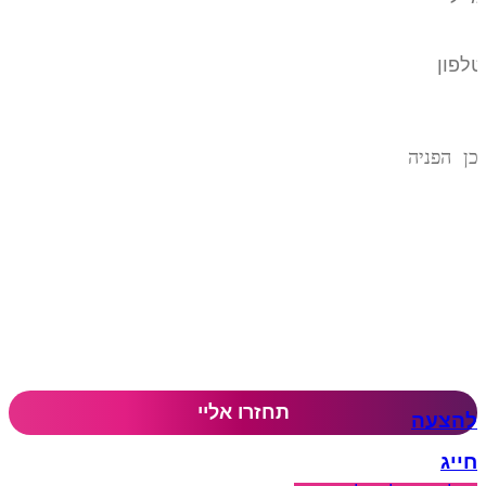
להצעה
חייג