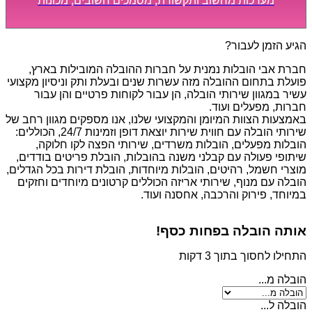
מערכות מחשוב ותקשורת, מסמכים חשובים, מכונות
מסיביות ויקרות, אשר דורשות תשומת לב מיוחדת ואריזה
קפדנית ומסודרת אשר תבטיח תהליך מעבר יעיל ומהיר.
הגיע הזמן לעבור?
חברת אבי הובלות נמנית על חברות ההובלה המובילות בארץ,
פועלת בתחום ההובלה מזה עשרות שנים ובעלת ותק וניסיון מקצועי
עשיר במגוון שירותי הובלה, הן עבור לקוחות פרטיים והן עבור
חברות, מפעלים ועוד.
באמצעות הצוות המיומן והמקצועי שלנו, אנו מספקים מגוון רחב של
שירותי הובלה עם חווית שירות יוצאת דופן וזמינות 24/7, הכוללים:
הובלות מפעלים, הובלות משרדים, שירותי הפצה לקו חלוקה,
שיתופי פעולה עם קבלני משנה בהובלות, הובלת פריטים בודדים,
מוצרי חשמל, רהיטים, הובלות מיוחדות, הובלת דירות בכל הגדלים,
הובלה עם מנוף, שירותי אריזה הכוללים קרטונים מיוחדים וחזקים
במיוחד, פירוק והרכבה, אחסנה ועוד.
אותה הובלה בפחות כסף!
התחילו לחסוך בתוך 3 דקות
הובלה מ...
הובלה ל...