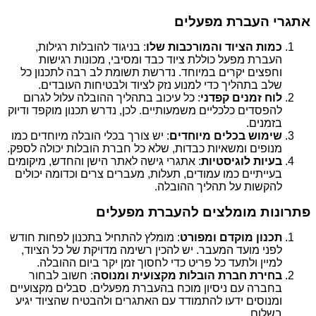
אתגרי העברת מפעלים
כמות הציוד והמורכבות שלו
: בניגוד להובלות רגילות,
העברת מפעל כוללת ציוד כבד ומסיבי, מכונות רגישות
וחפצים יקרים במיוחד. נדרשת תשומת לב רבה לתכנון כל
שלב בתהליך כדי למנוע נזק לציוד ולבטיחות העובדים.
לוח זמנים קפדני
: כל עיכוב בתהליך ההובלה עלול לגרום
להפסדים כלכליים משמעותיים. לכן, נדרש תכנון מוקפד ודיוק
בזמנים.
שימוש בכלים מיוחדים
: יש צורך בכלי הובלה מיוחדים כמו
מנופים ומשאיות כבדות, שלא כל חברת הובלות יכולה לספק.
בעיות לוגיסטיות
: אתגרי גישה לאתר הישן והחדש, מיקומים
בעייתיים כמו עמודים, תעלות, מעברים צרים וכדומה יכולים
להקשות על תהליך ההובלה.
פתרונות מומלצים להעברת מפעלים
תכנון מוקדם ומפורט
: מומלץ להתחיל בתכנון לפחות חודש
לפני מועד המעבר. יש להכין רשימה מדויקת של כל הציוד,
למיין ולתעד כל פריט כדי לחסוך זמן יקר ביום ההובלה.
בחירת חברת הובלות מקצועית ומנוסה
: חשוב לבחור
בחברה עם ניסיון מוכח בהעברת מפעלים. סבלים מקצועיים
ומנוסים ידעו להתמודד עם האתגרים ולהבטיח שהציוד יגיע
בשלום.