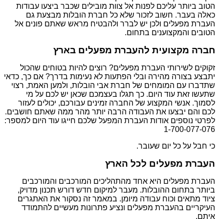
הטוב ביותר עליכם לפנות אל צוות מובילים שכבר ביצעו עבודות
כאלה בעבר. חשוב לזכור שלא כל חברת הובלות מבצעת גם
העברת מפעלים ולכן יש לברר ולהבטיח מראש שאתם פונים אל
הטובים והמקצוענים בתחום.
חברה מקצועית להעברת מפעלים בארץ
זקוקים לשירותי העברת מפעלים? רוצים להיות בטוחים שהכול
יתבצע בצורה מהירה ובלי הפתעות לא נעימות בדרך? אם כך, כדאי
שתדברו עם המומחים של חברת אבי הובלות, ולמען האמת, רצוי
שתעשו זאת עוד היום. כך תגלו בעצמכם שכאן יש לכם על מי
לסמוך. אנשי המקצוע של החברה זמינים עבורכם, יכולים לעזור
לכם והם יבצעו את העבודה הרבה יותר מהר ממה שאתם חושבים.
לפרטי נוספים אודות העברת המפעל שלכם חייגו עוד היום למספר:
1-700-077-076
כי חבל על כל יום שעובר.
העברת מפעלים לכל הארץ
העברת מפעלים היא אחד מהתהליכים המורכבים והמורכבים
ביותר בתחום ההובלות. מעבר למיקום חדש דורש תכנון מדויק,
ציוד מתאים וכוח עבודה מיומן. במאמר זה נסקור את האתגרים
העיקריים בהעברת מפעלים ונציע פתרונות מעשיים להתמודד
איתם.