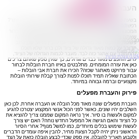
הובלות מפעלים
העברת מפעלים וארגונים
שירותי הפצה קו חלוקה
קבלני משנה הובלות
בשעה טובה אתם מעבירים את המפעל שלכם לשטח גדול יותר?
דברו איתנו
רכשתם מפעל חדש ואתם רוצים להעביר את כל הציוד, כולל
המכונות השונות, למקום החדש שבו יוקם המפעל? אם כך, ברור
שאתם צריכים שירותי העברת מפעלים. אם יש הובלה שאינה
0795805530
פשוטה, זו הובלה של מפעל. אפשר גם להבין מדוע, שכן לרוב
מדובר על כמות מאוד גדולה של ציוד ולכן ברור שלא תוכלו
להתמודד עם אתגר כזה לבד. מעבר לכמות הגדולה של הציוד,
$
0
0
עגלת קניות
לרוב החפצים מאוד כבדים וגדולים, כך שאין ספק שאתם צריכים
כאן את עזרה המומחים. מתלבטים באיזו חברת הובלות לבחור
עבור פרויקט מאתגר שכזה? הכירו את חברת אבי הובלות –
הכתובת שאליה תמיד תוכלו לפנות לצורך קבלת שירותי הובלות
מקצועיים וברמה גבוהה במיוחד.
פירוק והעברת מפעלים
העברת מפעלים שונה מאוד מכל הובלה או העברה אחרת. לכן כאן
השלבים יהיו שונים, כאשר לפני הכול אנשי המקצוע יצטרכו להגיע
למקום ולעשות בו סיור. איך נראה המקום שממנו צריך להוציא את
כל הציוד והאם הגישה אל המפעל החדש נוחה? האם יש צורך
לעשות שימוש בכלים מיוחדים, כמו למשל מנוף? אחרי הסיור
הראשוני ניתן יהיה לקבל הצעת מחיר, להבין איפה עומדים הדברים
ולקבוע תאריך להובלה. אין ספק שכדי לבצע הובלה כזאת על הצד