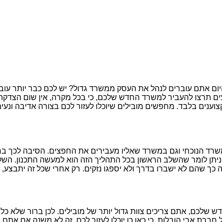
 אתם עוברים לנהל את העסק ממשרד גדול? יש לכם כבר יותר עוב
 תרצו להעביר למשרד החדש שלכם, כי בכל מקרה, אין שום הצדקה לנ
צוענים בלבד. מחפשים מובילים שיוכלו לעזור לכם בצורה אדיבה ונע
שרד הנוכחי וגם במשרד שאליו מעבירים את החפצים. הסיבה לכך בר
ט ניתן לומר שהשלב הראשון בכל התהליך הזה הוא למעשה התכנון. ה
נה כך שהם לא ישברו בדרך ולא יספגו נזקים. רק אחרי שכל זה יתבצע
ש שלכם, אתם צריכים צוות גדול יותר של מובילים. לכן ברור שלא כל
רת אבי הובלות, כי כאן כן יוכלו לעזור לכם. זה לא משנה אם אתם 