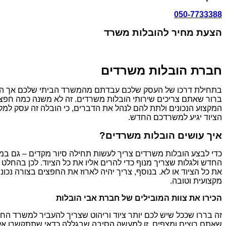
050-7733388
הצעת מחיר להובלות משרד
חברת הובלות משרדים
בתחילת דרכו של העסק שלכם עבדתם מהמשרד הביתי שלכם אך היום
ברור שאתם צריכים שירותי הובלות משרדים. זה לא משנה כמה חפצים
המקצוע הנכונים ולתת להם לנהל את הדברים, כי הובלה זה עסק למק
הציוד יגיע למשרדכם החדש.
איך עושים הובלות משרדים?
כדי לבצע הובלות משרדים צריך לעשות תחילה סיור מקדים – גם במ
החדש ולגלות שצריך מנוף כדי להרים אליו את כל הציוד. לכן בהחל
את כל הציוד או לא. בנוסף, צריך יהיה לארוז את החפצים בצורה נכו
מקצועית וטובה.
הכירו את צוות המובילים של חברת אבי הובלות
זה בררו שככל שיש לכם יותר ציוד וריהוט שצריך להעביר למשרד החד
שאתם רוצים ומצפים. זו למעשה הסיבה שבגללה כדאי שתתקשרו אל חב