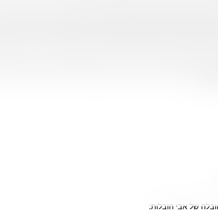
דולים כמו פסנתר, מכונת כביסה ומייבש? עבודתו של הסבל נכללת גם
 נפוץ. אנחנו פועלים בשוק ההובלות ומציעים את מחיר הובלה הנוח בי
מוקמת בקומה גבוהה ללא מעלית מצריכה מאמץ וזמן רבים יותר. במק
נקבע גם לפי המרחק שעל המובילים לעבור בדרך מהדירה הישנה לד
ה שמציעה ביטוח להובלה! עלות הביטוח מגולמת במחיר הכללי שתשל
בדירת 3 חדרים? האם אתם עושים הובלת דירה של שני חדרים? כמה מיטות, ארונו
דמנות מצוינת לתרום או למכור חפצים שאינכם צריכים עוד, ולהעביר
טלי).
ובלה של אבי הובלות: