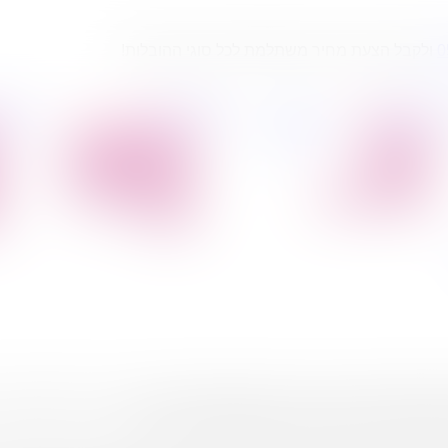
0
ולקבל הצעת מחיר משתלמת לכל סוגי ההובלות!
פיל החברה
מידע
הובלת דירות
הובלות
קצת עלינו
מקצועי
הובלה עם מנוף
טיפים
הובלה עם אריזה
להובלות
הובלה עם אחסנה
שירותים נלווים
הובלות ישובים
בארץ
נים ומזנונים יש בדירה? ככל שתצטרכו להוביל יותר רהיטים וחפצים,
חדשה רק את החפצים האהובים והנחוצים ביותר.
ולים שנדרש לפרק לפני ההוצאה מהבית, כמו ארונות, ספריות ומיטות