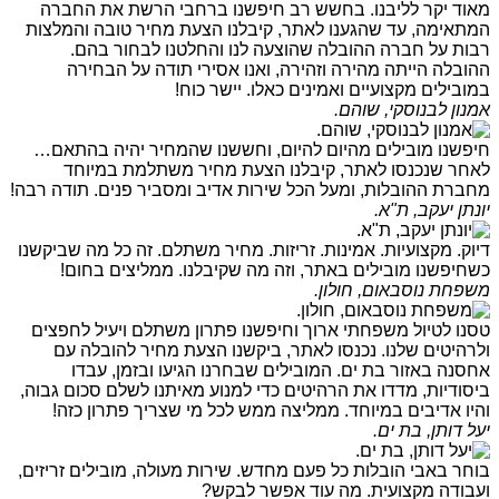
מאוד יקר לליבנו. בחשש רב חיפשנו ברחבי הרשת את החברה
המתאימה, עד שהגענו לאתר, קיבלנו הצעת מחיר טובה והמלצות
רבות על חברה ההובלה שהוצעה לנו והחלטנו לבחור בהם.
ההובלה הייתה מהירה וזהירה, ואנו אסירי תודה על הבחירה
במובילים מקצועיים ואמינים כאלו. יישר כוח!
אמנון לבנוסקי, שוהם.
חיפשנו מובילים מהיום להיום, וחששנו שהמחיר יהיה בהתאם…
לאחר שנכנסו לאתר, קיבלנו הצעת מחיר משתלמת במיוחד
מחברת ההובלות, ומעל הכל שירות אדיב ומסביר פנים. תודה רבה!
יונתן יעקב, ת"א.
דיוק. מקצועיות. אמינות. זריזות. מחיר משתלם. זה כל מה שביקשנו
כשחיפשנו מובילים באתר, וזה מה שקיבלנו. ממליצים בחום!
משפחת נוסבאום, חולון.
טסנו לטיול משפחתי ארוך וחיפשנו פתרון משתלם ויעיל לחפצים
ולרהיטים שלנו. נכנסו לאתר, ביקשנו הצעת מחיר להובלה עם
אחסנה באזור בת ים. המובילים שבחרנו הגיעו ובזמן, עבדו
ביסודיות, מדדו את הרהיטים כדי למנוע מאיתנו לשלם סכום גבוה,
והיו אדיבים במיוחד. ממליצה ממש לכל מי שצריך פתרון כזה!
יעל דותן, בת ים.
בוחר באבי הובלות כל פעם מחדש. שירות מעולה, מובילים זריזים,
ועבודה מקצועית. מה עוד אפשר לבקש?