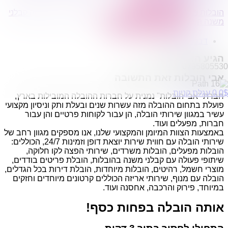
הובלות מפעלים
הובלות משרדים הובלות מפעלים שירותי הפצה – קו חלוקה קבלני
שירותי הפצה קו חלוקה
משנה הובלות
קבלני משנה הובלות
דברו איתנו
הגיע הזמן לעבור?
0795805530
אבי הובלות זאת התשובה
$
0
0
עגלת קניות
חברת "אבי הובלות" נמנית על חברות ההובלה המובילות בארץ,
פועלת בתחום ההובלה מזה עשרות שנים ובעלת ותק וניסיון מקצועי
עשיר במגוון שירותי הובלה, הן עבור לקוחות פרטיים והן עבור
חברות, מפעלים ועוד.
באמצעות הצוות המיומן והמקצועי שלנו, אנו מספקים מגוון רחב של
שירותי הובלה עם חווית שירות יוצאת דופן וזמינות 24/7, הכוללים:
הובלות מפעלים, הובלות משרדים, שירותי הפצה לקו חלוקה,
שיתופי פעולה עם קבלני משנה בהובלות, הובלת פריטים בודדים,
מוצרי חשמל, רהיטים, הובלות מיוחדות, הובלת דירות בכל הגדלים,
הובלה עם מנוף, שירותי אריזה הכוללים קרטונים מיוחדים וחזקים
במיוחד, פירוק והרכבה, אחסנה ועוד.
אותה הובלה בפחות כסף!