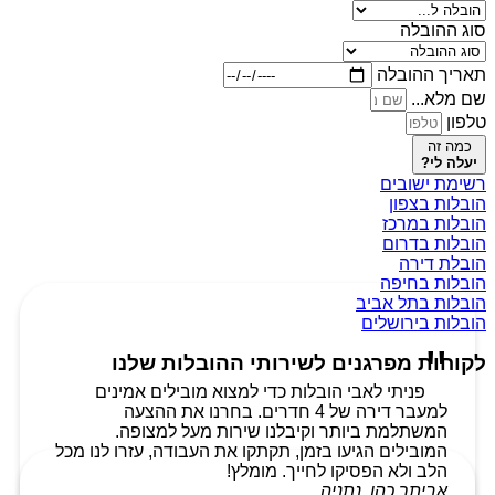
סוג ההובלה
תאריך ההובלה
שם מלא...
טלפון
כמה זה
יעלה לי?
רשימת ישובים
הובלות בצפון
הובלות במרכז
הובלות בדרום
הובלת דירה
הובלות בחיפה
הובלות בתל אביב
הובלות בירושלים
לקוחות מפרגנים לשירותי ההובלות שלנו
פניתי לאבי הובלות כדי למצוא מובילים אמינים
למעבר דירה של 4 חדרים. בחרנו את ההצעה
המשתלמת ביותר וקיבלנו שירות מעל למצופה.
המובילים הגיעו בזמן, תקתקו את העבודה, עזרו לנו מכל
הלב ולא הפסיקו לחייך. מומלץ!
אביתר כהן, נתניה.