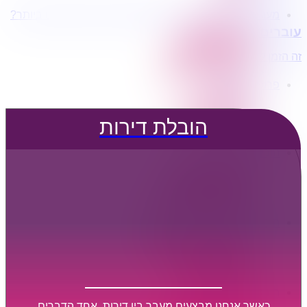
מעוניינים בשירותי הובלות מכל סוג במחירים הטובים ביותר?
הובלת דירות
עוברים דירה?
הובלה עם מנוף
הובלה עם אריזה
זה הזמן לדבר איתנו...
הובלה עם אחסנה
פרופיל החברה
קצת עלינו
טיפים להובלות
הובלת דירות
שירותים נלווים
מידע מקצועי
הובלת דירות
הובלה עם מנוף
הובלה עם אריזה
הובלה עם אחסנה
הובלות ישובים בארץ
הובלות קטנות
הובלת פריטים בודדים
הובלת מוצרי חשמל
הובלת רהיטים
הובלות מיוחדות
הובלות לעסקים
הובלות משרדים
כאשר אנחנו מבצעים מעבר בין דירות, אחד הדברים