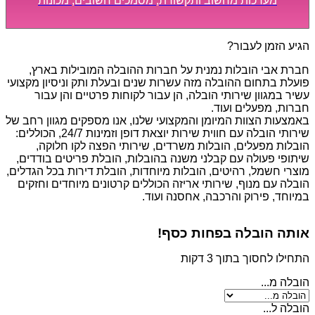
מערכות מחשוב ותקשורת, מסמכים חשובים, מכונות
מסיביות ויקרות, אשר דורשות תשומת לב מיוחדת ואריזה
קפדנית ומסודרת אשר תבטיח תהליך מעבר יעיל ומהיר.
הגיע הזמן לעבור?
חברת אבי הובלות נמנית על חברות ההובלה המובילות בארץ,
פועלת בתחום ההובלה מזה עשרות שנים ובעלת ותק וניסיון מקצועי
עשיר במגוון שירותי הובלה, הן עבור לקוחות פרטיים והן עבור
חברות, מפעלים ועוד.
באמצעות הצוות המיומן והמקצועי שלנו, אנו מספקים מגוון רחב של
שירותי הובלה עם חווית שירות יוצאת דופן וזמינות 24/7, הכוללים:
הובלות מפעלים, הובלות משרדים, שירותי הפצה לקו חלוקה,
שיתופי פעולה עם קבלני משנה בהובלות, הובלת פריטים בודדים,
מוצרי חשמל, רהיטים, הובלות מיוחדות, הובלת דירות בכל הגדלים,
הובלה עם מנוף, שירותי אריזה הכוללים קרטונים מיוחדים וחזקים
במיוחד, פירוק והרכבה, אחסנה ועוד.
אותה הובלה בפחות כסף!
התחילו לחסוך בתוך 3 דקות
הובלה מ...
הובלה ל...