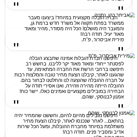
חברה הובלה מקצועית במיוחד! ביצענו מעבר
ממשרד בפתח תקווה אל משרד חדש ברמת גן,
והמעבר היה מושלם! הכל היה מסודר, מהיר ומאוד
מאוד יעיל. תודה רבה!
מירית אביסרור, פ"ת.
חיפשנו חברת הובלות אמינה שתבצע הובלה
לפסנתר ייחודי ומאוד מאוד יקר לליבנו. בחשש רב
חיפשנו ברחבי הרשת את החברה המתאימה, עד
שהגענו לאתר, קיבלנו הצעת מחיר טובה והמלצות רבות
על חברה ההובלה שהוצעה לנו והחלטנו לבחור בהם.
ההובלה הייתה מהירה וזהירה, ואנו אסירי תודה על
הבחירה במובילים מקצועיים ואמינים כאלו. יישר כוח!
אמנון לבנוסקי, שוהם.
חיפשנו מובילים מהיום להיום, וחששנו שהמחיר יהיה
בהתאם... לאחר שנכנסו לאתר, קיבלנו הצעת מחיר
משתלמת במיוחד מחברת ההובלות, ומעל הכל שירות
אדיב ומסביר פנים. תודה רבה!