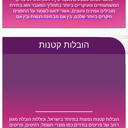
הובלות מפעלים
המשמעותיים והעיקריים ביותר בתהליך המעבר הוא בחירת
שירותי הפצה קו חלוקה
מובילים אמינים והוגנים, אשר ידאגו לשמור על החפצים
היקרים ביותר שלכם, בין אם מבחינה רגשית ובין אם
קבלני משנה הובלות
מבחינה כספית, ויספקו הובלה מהירה, בטוחה, וללא נזקים
דברו איתנו
מיותרים, אשר תקל על תהליך המעבר כמה שיותר.
0795805530
הובלות קטנות
$
0
0
עגלת קניות
הובלות קטנות נפוצות במיוחד בישראל, וכוללות הובלת מגוון
רחב של פריטים בודדים כמו מוצרי חשמל, רהיטים, פריטים