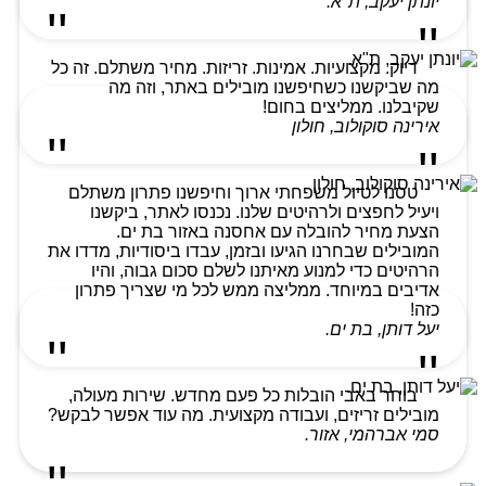
יונתן יעקב, ת"א.
דיוק. מקצועיות. אמינות. זריזות. מחיר משתלם. זה כל
מה שביקשנו כשחיפשנו מובילים באתר, וזה מה
שקיבלנו. ממליצים בחום!
אירינה סוקולוב, חולון
טסנו לטיול משפחתי ארוך וחיפשנו פתרון משתלם
ויעיל לחפצים ולרהיטים שלנו. נכנסו לאתר, ביקשנו
הצעת מחיר להובלה עם אחסנה באזור בת ים.
המובילים שבחרנו הגיעו ובזמן, עבדו ביסודיות, מדדו את
הרהיטים כדי למנוע מאיתנו לשלם סכום גבוה, והיו
אדיבים במיוחד. ממליצה ממש לכל מי שצריך פתרון
כזה!
יעל דותן, בת ים.
בוחר באבי הובלות כל פעם מחדש. שירות מעולה,
מובילים זריזים, ועבודה מקצועית. מה עוד אפשר לבקש?
סמי אברהמי, אזור.