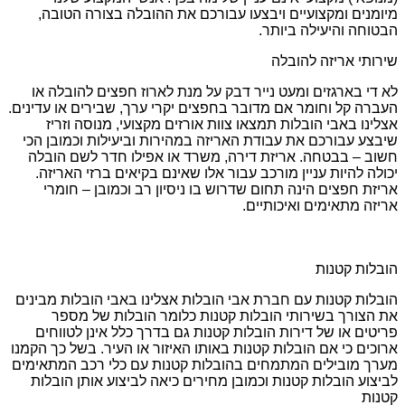
מיומנים ומקצועיים ויבצעו עבורכם את ההובלה בצורה הטובה,
הבטוחה והיעילה ביותר.
שירותי אריזה להובלה
לא די בארגזים ומעט נייר דבק על מנת לארוז חפצים להובלה או
העברה קל וחומר אם מדובר בחפצים יקרי ערך, שבירים או עדינים.
אצלינו באבי הובלות תמצאו צוות אורזים מקצועי, מנוסה וזריז
שיבצע עבורכם את עבודת האריזה במהירות וביעילות וכמובן הכי
חשוב – בבטחה. אריזת דירה, משרד או אפילו חדר לשם הובלה
יכולה להיות עניין מורכב עבור אלו שאינם בקיאים ברזי האריזה.
אריזת חפצים הינה תחום שדרוש בו ניסיון רב וכמובן – חומרי
אריזה מתאימים ואיכותיים.
הובלות קטנות
הובלות קטנות עם חברת אבי הובלות אצלינו באבי הובלות מבינים
את הצורך בשירותי הובלות קטנות כלומר הובלות של מספר
פריטים או של דירות הובלות קטנות גם בדרך כלל אינן לטווחים
ארוכים כי אם הובלות קטנות באותו האיזור או העיר. בשל כך הקמנו
מערך מובילים המתמחים בהובלות קטנות עם כלי רכב המתאימים
לביצוע הובלות קטנות וכמובן מחירים כיאה לביצוע אותן הובלות
קטנות