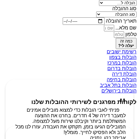
סוג ההובלה
תאריך ההובלה
שם מלא...
טלפון
כמה זה
יעלה לי?
רשימת ישובים
הובלות בצפון
הובלות במרכז
הובלות בדרום
הובלת דירה
הובלות בחיפה
הובלות בתל אביב
הובלות בירושלים
לקוחות מפרגנים לשירותי ההובלות שלנו
פניתי לאבי הובלות כדי למצוא מובילים אמינים
למעבר דירה של 4 חדרים. בחרנו את ההצעה
המשתלמת ביותר וקיבלנו שירות מעל למצופה.
המובילים הגיעו בזמן, תקתקו את העבודה, עזרו לנו מכל
הלב ולא הפסיקו לחייך. מומלץ!
אביתר כהן, נתניה.