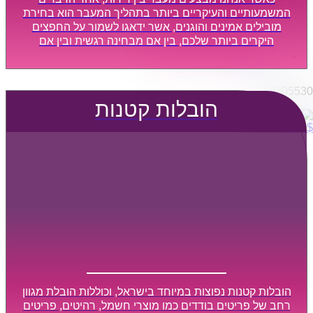
הובלות מפעלים
המשמעותיים והעיקריים ביותר בתהליך המעבר הוא בחירת
שירותי הפצה קו חלוקה
מובילים אמינים והוגנים, אשר ידאגו לשמור על החפצים
היקרים ביותר שלכם, בין אם מבחינה רגשית ובין אם
קבלני משנה הובלות
מבחינה כספית, ויספקו הובלה מהירה, בטוחה, וללא נזקים
דברו איתנו
מיותרים, אשר תקל על תהליך המעבר כמה שיותר.
0795805530
הובלות קטנות
$
0
0
עגלת קניות
הובלות קטנות נפוצות במיוחד בישראל, וכוללות הובלת מגוון
רחב של פריטים בודדים כמו מוצרי חשמל, רהיטים, פריטים