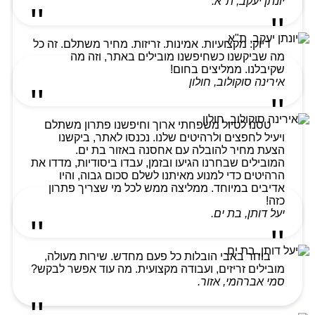
יונתן יעקב, ת"א.
דיוק. מקצועיות. אמינות. זריזות. מחיר משתלם. זה כל
מה שביקשנו כשחיפשנו מובילים באתר, וזה מה
שקיבלנו. ממליצים בחום!
אירינה סוקולוב, חולון
טסנו לטיול משפחתי ארוך וחיפשנו פתרון משתלם
ויעיל לחפצים ולרהיטים שלנו. נכנסו לאתר, ביקשנו
הצעת מחיר להובלה עם אחסנה באזור בת ים.
המובילים שבחרנו הגיעו ובזמן, עבדו ביסודיות, מדדו את
הרהיטים כדי למנוע מאיתנו לשלם סכום גבוה, והיו
אדיבים במיוחד. ממליצה ממש לכל מי שצריך פתרון
כזה!
יעל דותן, בת ים.
בוחר באבי הובלות כל פעם מחדש. שירות מעולה,
מובילים זריזים, ועבודה מקצועית. מה עוד אפשר לבקש?
סמי אברהמי, אזור.