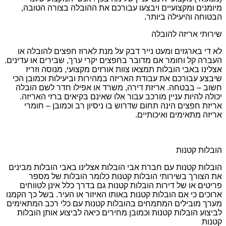
מיומנים ומקצועיים ויבצעו עבורכם את ההובלה בצורה הטובה,
הבטוחה והיעילה ביותר.
שירותי אריזה להובלה
לא די בארגזים ומעט נייר דבק על מנת לארוז חפצים להובלה או
העברה קל וחומר אם מדובר בחפצים יקרי ערך, שבירים או עדינים.
אצלינו באבי הובלות תמצאו צוות אורזים מקצועי, מנוסה וזריז
שיבצע עבורכם את עבודת האריזה במהירות וביעילות וכמובן הכי
חשוב – בבטחה. אריזת דירה, משרד או אפילו חדר לשם הובלה
יכולה להיות עניין מורכב עבור אלו שאינם בקיאים ברזי האריזה.
אריזת חפצים הינה תחום שדרוש בו ניסיון רב וכמובן – חומרי
אריזה מתאימים ואיכותיים.
הובלות קטנות
הובלות קטנות עם חברת אבי הובלות אצלינו באבי הובלות מבינים
את הצורך בשירותי הובלות קטנות כלומר הובלות של מספר
פריטים או של דירות הובלות קטנות גם בדרך כלל אינן לטווחים
ארוכים כי אם הובלות קטנות באותו האיזור או העיר. בשל כך הקמנו
מערך מובילים המתמחים בהובלות קטנות עם כלי רכב המתאימים
לביצוע הובלות קטנות וכמובן מחירים כיאה לביצוע אותן הובלות
קטנות