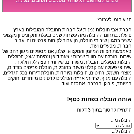
מערכות מחשוב ותקשורת, מסמכים חשובים, מכונות
מסיביות ויקרות, אשר דורשות תשומת לב מיוחדת ואריזה
קפדנית ומסודרת אשר תבטיח תהליך מעבר יעיל ומהיר.
הגיע הזמן לעבור?
חברת אבי הובלות נמנית על חברות ההובלה המובילות בארץ,
פועלת בתחום ההובלה מזה עשרות שנים ובעלת ותק וניסיון מקצועי
עשיר במגוון שירותי הובלה, הן עבור לקוחות פרטיים והן עבור
חברות, מפעלים ועוד.
באמצעות הצוות המיומן והמקצועי שלנו, אנו מספקים מגוון רחב של
שירותי הובלה עם חווית שירות יוצאת דופן וזמינות 24/7, הכוללים:
הובלות מפעלים, הובלות משרדים, שירותי הפצה לקו חלוקה,
שיתופי פעולה עם קבלני משנה בהובלות, הובלת פריטים בודדים,
מוצרי חשמל, רהיטים, הובלות מיוחדות, הובלת דירות בכל הגדלים,
הובלה עם מנוף, שירותי אריזה הכוללים קרטונים מיוחדים וחזקים
במיוחד, פירוק והרכבה, אחסנה ועוד.
אותה הובלה בפחות כסף!
התחילו לחסוך בתוך 3 דקות
הובלה מ...
הובלה ל...