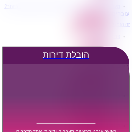
מעוניינים בשירותי הובלות מכל סוג במחירים הטובים ביותר?
הובלת דירות
עוברים דירה?
הובלה עם מנוף
הובלה עם אריזה
זה הזמן לדבר איתנו...
הובלה עם אחסנה
פרופיל החברה
קצת עלינו
טיפים להובלות
הובלת דירות
שירותים נלווים
מידע מקצועי
הובלת דירות
הובלה עם מנוף
הובלה עם אריזה
הובלה עם אחסנה
הובלות ישובים בארץ
הובלות קטנות
הובלת פריטים בודדים
הובלת מוצרי חשמל
הובלת רהיטים
הובלות מיוחדות
הובלות לעסקים
הובלות משרדים
כאשר אנחנו מבצעים מעבר בין דירות, אחד הדברים