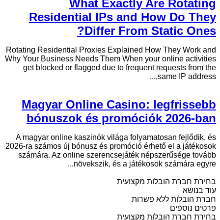
What Exactly Are Rotating
Residential IPs and How Do They
Differ From Static Ones?
Rotating Residential Proxies Explained How They Work and
Why Your Business Needs Them When your online activities
get blocked or flagged due to frequent requests from the
same IP address,...
Magyar Online Casino: legfrissebb
bónuszok és promóciók 2026-ban
A magyar online kaszinók világa folyamatosan fejlődik, és
2026-ra számos új bónusz és promóció érhető el a játékosok
számára. Az online szerencsejáték népszerűsége tovább
növekszik, és a játékosok számára egyre...
בחירת חברת הובלות מקצועית
עוד בנושא
חברת הובלות ללא פשרות
פרטים נוספים
בחירת חברת הובלות מקצועית