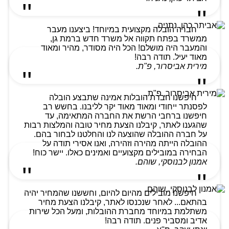
חברה הובלה מקצועית במיוחד! ביצענו מעבר
ממשרד בפתח תקווה אל משרד חדש ברמת גן,
והמעבר היה מושלם! הכל היה מסודר, מהיר ומאוד
מאוד יעיל. תודה רבה!
מירית אביסרור, פ"ת.
חיפשנו חברת הובלות אמינה שתבצע הובלה
לפסנתר ייחודי ומאוד מאוד יקר לליבנו. בחשש רב
חיפשנו ברחבי הרשת את החברה המתאימה, עד
שהגענו לאתר, קיבלנו הצעת מחיר טובה והמלצות רבות
על חברה ההובלה שהוצעה לנו והחלטנו לבחור בהם.
ההובלה הייתה מהירה וזהירה, ואנו אסירי תודה על
הבחירה במובילים מקצועיים ואמינים כאלו. יישר כוח!
אמנון לבנוסקי, שוהם.
חיפשנו מובילים מהיום להיום, וחששנו שהמחיר יהיה
בהתאם... לאחר שנכנסו לאתר, קיבלנו הצעת מחיר
משתלמת במיוחד מחברת ההובלות, ומעל הכל שירות
אדיב ומסביר פנים. תודה רבה!