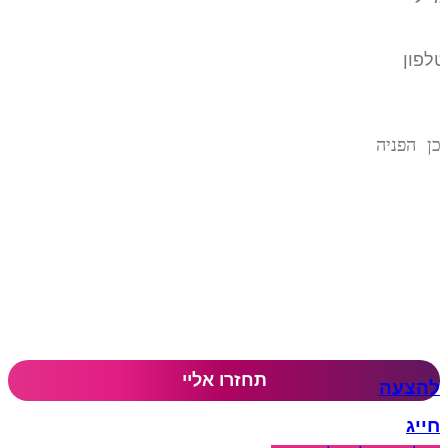
להצעה
חייג