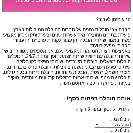
מערכות מחשוב ותקשורת, מסמכים חשובים, מכונות
מסיביות ויקרות, אשר דורשות תשומת לב מיוחדת ואריזה
קפדנית ומסודרת אשר תבטיח תהליך מעבר יעיל ומהיר.
הגיע הזמן לעבור?
חברת אבי הובלות נמנית על חברות ההובלה המובילות בארץ,
פועלת בתחום ההובלה מזה עשרות שנים ובעלת ותק וניסיון מקצועי
עשיר במגוון שירותי הובלה, הן עבור לקוחות פרטיים והן עבור
חברות, מפעלים ועוד.
באמצעות הצוות המיומן והמקצועי שלנו, אנו מספקים מגוון רחב של
שירותי הובלה עם חווית שירות יוצאת דופן וזמינות 24/7, הכוללים:
הובלות מפעלים, הובלות משרדים, שירותי הפצה לקו חלוקה,
שיתופי פעולה עם קבלני משנה בהובלות, הובלת פריטים בודדים,
מוצרי חשמל, רהיטים, הובלות מיוחדות, הובלת דירות בכל הגדלים,
הובלה עם מנוף, שירותי אריזה הכוללים קרטונים מיוחדים וחזקים
במיוחד, פירוק והרכבה, אחסנה ועוד.
אותה הובלה בפחות כסף!
התחילו לחסוך בתוך 3 דקות
הובלה מ...
הובלה ל...