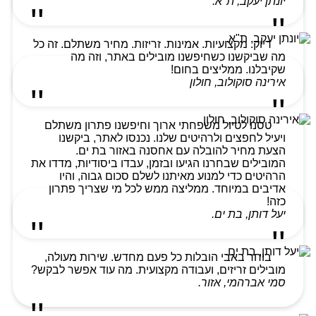
יונתן יעקב, ת"א.
דיוק. מקצועיות. אמינות. זריזות. מחיר משתלם. זה כל
מה שביקשנו כשחיפשנו מובילים באתר, וזה מה
שקיבלנו. ממליצים בחום!
אירינה סוקולוב, חולון
טסנו לטיול משפחתי ארוך וחיפשנו פתרון משתלם
ויעיל לחפצים ולרהיטים שלנו. נכנסו לאתר, ביקשנו
הצעת מחיר להובלה עם אחסנה באזור בת ים.
המובילים שבחרנו הגיעו ובזמן, עבדו ביסודיות, מדדו את
הרהיטים כדי למנוע מאיתנו לשלם סכום גבוה, והיו
אדיבים במיוחד. ממליצה ממש לכל מי שצריך פתרון
כזה!
יעל דותן, בת ים.
בוחר באבי הובלות כל פעם מחדש. שירות מעולה,
מובילים זריזים, ועבודה מקצועית. מה עוד אפשר לבקש?
סמי אברהמי, אזור.