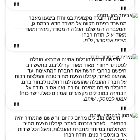
חברה הובלה מקצועית במיוחד! ביצענו מעבר
ממשרד בפתח תקווה אל משרד חדש ברמת גן,
והמעבר היה מושלם! הכל היה מסודר, מהיר ומאוד
מאוד יעיל. תודה רבה!
מירית אביסרור, פ"ת.
חיפשנו חברת הובלות אמינה שתבצע הובלה
לפסנתר ייחודי ומאוד מאוד יקר לליבנו. בחשש רב
חיפשנו ברחבי הרשת את החברה המתאימה, עד
שהגענו לאתר, קיבלנו הצעת מחיר טובה והמלצות רבות
על חברה ההובלה שהוצעה לנו והחלטנו לבחור בהם.
ההובלה הייתה מהירה וזהירה, ואנו אסירי תודה על
הבחירה במובילים מקצועיים ואמינים כאלו. יישר כוח!
אמנון לבנוסקי, שוהם.
חיפשנו מובילים מהיום להיום, וחששנו שהמחיר יהיה
בהתאם... לאחר שנכנסו לאתר, קיבלנו הצעת מחיר
משתלמת במיוחד מחברת ההובלות, ומעל הכל שירות
אדיב ומסביר פנים. תודה רבה!