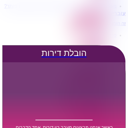
מעוניינים בשירותי הובלות מכל סוג במחירים הטובים ביותר?
הובלת דירות
עוברים דירה?
הובלה עם מנוף
הובלה עם אריזה
זה הזמן לדבר איתנו...
הובלה עם אחסנה
פרופיל החברה
קצת עלינו
טיפים להובלות
הובלת דירות
שירותים נלווים
מידע מקצועי
הובלת דירות
הובלה עם מנוף
הובלה עם אריזה
הובלה עם אחסנה
הובלות ישובים בארץ
הובלות קטנות
הובלת פריטים בודדים
הובלת מוצרי חשמל
הובלת רהיטים
הובלות מיוחדות
הובלות לעסקים
הובלות משרדים
כאשר אנחנו מבצעים מעבר בין דירות, אחד הדברים