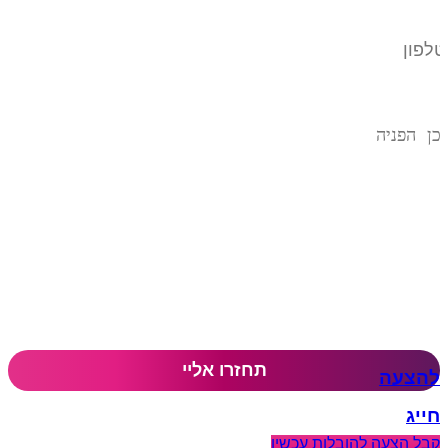
להצעה
חייג
קבל הצעה להובלות עכשיו​