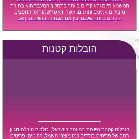
הובלות מפעלים
המשמעותיים והעיקריים ביותר בתהליך המעבר הוא בחירת
שירותי הפצה קו חלוקה
מובילים אמינים והוגנים, אשר ידאגו לשמור על החפצים
היקרים ביותר שלכם, בין אם מבחינה רגשית ובין אם
קבלני משנה הובלות
מבחינה כספית, ויספקו הובלה מהירה, בטוחה, וללא נזקים
דברו איתנו
מיותרים, אשר תקל על תהליך המעבר כמה שיותר.
0795805530
הובלות קטנות
$
0
0
עגלת קניות
הובלות קטנות נפוצות במיוחד בישראל, וכוללות הובלת מגוון
רחב של פריטים בודדים כמו מוצרי חשמל, רהיטים, פריטים