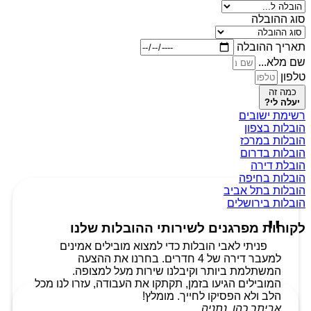
סוג ההובלה
תאריך ההובלה
שם מלא...
טלפון
כמה זה
יעלה לי?
רשימת ישובים
הובלות בצפון
הובלות במרכז
הובלות בדרום
הובלת דירה
הובלות בחיפה
הובלות בתל אביב
הובלות בירושלים
לקוחות מפרגנים לשירותי ההובלות שלנו
פניתי לאבי הובלות כדי למצוא מובילים אמינים
למעבר דירה של 4 חדרים. בחרנו את ההצעה
המשתלמת ביותר וקיבלנו שירות מעל למצופה.
המובילים הגיעו בזמן, תקתקו את העבודה, עזרו לנו מכל
הלב ולא הפסיקו לחייך. מומלץ!
אביתר כהן, נתניה.