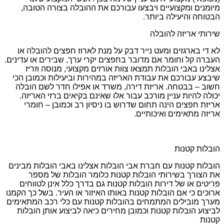
מיומנים ומקצועיים ויבצעו עבורכם את ההובלה בצורה הטובה,
הבטוחה והיעילה ביותר.
שירותי אריזה להובלה
לא די בארגזים ומעט נייר דבק על מנת לארוז חפצים להובלה או
העברה קל וחומר אם מדובר בחפצים יקרי ערך, שבירים או עדינים.
אצלינו באבי הובלות תמצאו צוות אורזים מקצועי, מנוסה וזריז
שיבצע עבורכם את עבודת האריזה במהירות וביעילות וכמובן הכי
חשוב – בבטחה. אריזת דירה, משרד או אפילו חדר לשם הובלה
יכולה להיות עניין מורכב עבור אלו שאינם בקיאים ברזי האריזה.
אריזת חפצים הינה תחום שדרוש בו ניסיון רב וכמובן – חומרי
אריזה מתאימים ואיכותיים.
הובלות קטנות
הובלות קטנות עם חברת אבי הובלות אצלינו באבי הובלות מבינים
את הצורך בשירותי הובלות קטנות כלומר הובלות של מספר
פריטים או של דירות הובלות קטנות גם בדרך כלל אינן לטווחים
ארוכים כי אם הובלות קטנות באותו האיזור או העיר. בשל כך הקמנו
מערך מובילים המתמחים בהובלות קטנות עם כלי רכב המתאימים
לביצוע הובלות קטנות וכמובן מחירים כיאה לביצוע אותן הובלות
קטנות