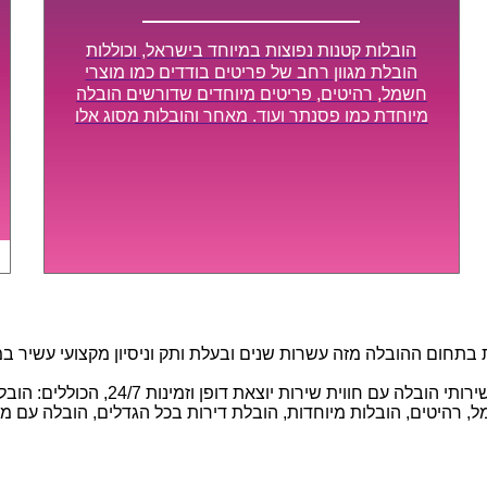
הובלות קטנות נפוצות במיוחד בישראל, וכוללות
הובלת מגוון רחב של פריטים בודדים כמו מוצרי
חשמל, רהיטים, פריטים מיוחדים שדורשים הובלה
מיוחדת כמו פסנתר ועוד. מאחר והובלות מסוג אלו
לא דורשות צוות גדול או רכב הובלות גדול במיוחד,
הן נעשות בזמן קצר ביותר, ובמחירים נוחים
וגמישים.
חום ההובלה מזה עשרות שנים ובעלת ותק וניסיון מקצועי עשיר במגוו
באמצעות הצוות המיומן והמקצועי שלנו, 
 רהיטים, הובלות מיוחדות, הובלת דירות בכל הגדלים, הובלה עם מנוף