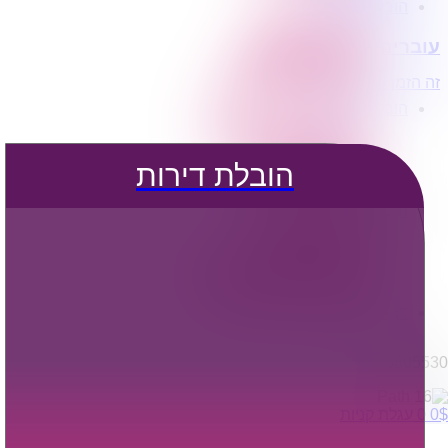
הובלת דירות
הובלה עם מנוף
עוברים דירה?
הובלה עם אריזה
הובלה עם אחסנה
זה הזמן לדבר איתנו...
הובלות ישובים בארץ
הובלות קטנות
הובלת פריטים בודדים
הובלת מוצרי חשמל
הובלת דירות
הובלת רהיטים
הובלות מיוחדות
הובלות לעסקים
הובלות משרדים
הובלות מפעלים
שירותי הפצה קו חלוקה
קבלני משנה הובלות
דברו איתנו
0795805530
$
0
0
עגלת קניות