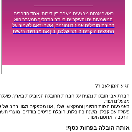
כאשר אנחנו מבצעים מעבר בין דירות, אחד הדברים
המשמעותיים והעיקריים ביותר בתהליך המעבר הוא
בחירת מובילים אמינים והוגנים, אשר ידאגו לשמור על
החפצים היקרים ביותר שלכם, בין אם מבחינה רגשית
ובין אם מבחינה כספית, ויספקו הובלה מהירה, בטוחה,
וללא נזקים מיותרים, אשר תקל על תהליך המעבר כמה
שיותר.
הגיע הזמן לעבור?
חברת אבי הובלות נמנית על חברות ההובלה המובילות בארץ, פועלת בת
מפעלים ועוד.
פעולה עם קבלני משנה בהובלות, הובלת פריטים בודדים, מוצרי חשמל,
והרכבה, אחסנה ועוד.
אותה הובלה בפחות כסף!