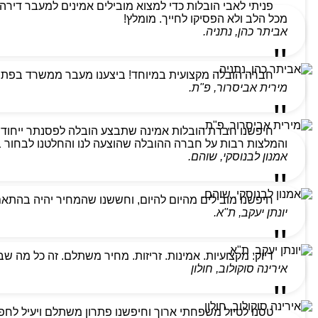
מכל הלב ולא הפסיקו לחייך. מומלץ!
אביתר כהן, נתניה.
חברה הובלה מקצועית במיוחד! ביצענו מעבר ממשרד בפתח ת
מירית אביסרור, פ"ת.
חיפשנו חברת הובלות אמינה שתבצע הובלה לפסנתר ייחודי
והמלצות רבות על חברה ההובלה שהוצעה לנו והחלטנו לבחור בהם
אמנון לבנוסקי, שוהם.
חיפשנו מובילים מהיום להיום, וחששנו שהמחיר יהיה בהתא
יונתן יעקב, ת"א.
דיוק. מקצועיות. אמינות. זריזות. מחיר משתלם. זה כל מה ש
אירינה סוקולוב, חולון
טסנו לטיול משפחתי ארוך וחיפשנו פתרון משתלם ויעיל לחפצ