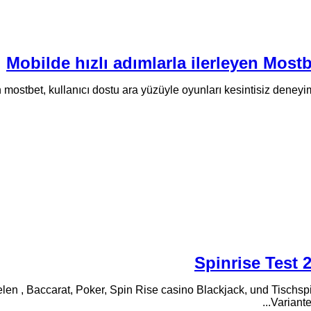
Mobilde hızlı adımlarla ilerleyen Most
 mostbet, kullanıcı dostu ara yüzüyle oyunları kesintisiz deneyi
Spinrise Test
elen , Baccarat, Poker, Spin Rise casino Blackjack, und Tischs
Variant