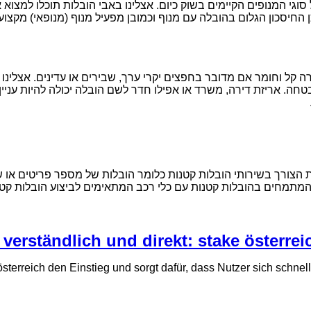
וגי המנופים הקיימים בשוק כיום. אצלינו באבי הובלות תוכלו למצו
החיסכון הגלום בהובלה עם מנוף וכמובן מפעיל מנוף (מנופאי) מקצועי 
 קל וחומר אם מדובר בחפצים יקרי ערך, שבירים או עדינים. אצלינו ב
חה. אריזת דירה, משרד או אפילו חדר לשם הובלה יכולה להיות עניין
 הצורך בשירותי הובלות קטנות כלומר הובלות של מספר פריטים או של 
 המתמחים בהובלות קטנות עם כלי רכב המתאימים לביצוע הובלות קטנו
 verständlich und direkt: stake österr
österreich den Einstieg und sorgt dafür, dass Nutzer sich schnell