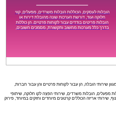
הובלות לעסקים, הכוללות הובלות משרדים, מפעלים, קווי
חלוקה ועוד, דורשת הערכות שונה מהובלת דירות או
הובלות פריטים בודדים עבור לקוחות פרטיים. הן כוללות
בדרך כלל מערכות מחשוב ותקשורת, מסמכים חשובים,
מכונות מסיביות ויקרות, אשר דורשות תשומת לב מיוחדת
ואריזה קפדנית ומסודרת אשר תבטיח תהליך מעבר יעיל
ומהיר.
ן שירותי הובלה, הן עבור לקוחות פרטיים והן עבור חברות,
אנו מספקים מגוון רחב של שירותי הובלה עם חווית שירות יוצאת דופן וזמינות 24/7, הכוללים: הובלות מפעלים, הובלות משרדים, שירותי הפצה לקו חלוקה, שיתופי
, שירותי אריזה הכוללים קרטונים מיוחדים וחזקים במיוחד, פירוק