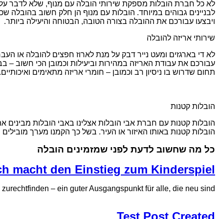
לא כל חברת הובלות מספקת שירותי הובלה עם מנוף, שלא לדבר על ס
לבניינים גבוהים במיוחד. הובלות עם מנוף הן חלק חשוב בהובלה שכן 
ויבצעו עבורכם את ההובלה בצורה הטובה, הבטוחה והיעילה ביותר.
שירותי אריזה להובלה
לא די בארגזים ומעט נייר דבק על מנת לארוז חפצים להובלה או העברה
עבורכם את עבודת האריזה במהירות וביעילות וכמובן הכי חשוב – בבט
תחום שדרוש בו ניסיון רב וכמובן – חומרי אריזה מתאימים ואיכותיים.
הובלות קטנות
הובלות קטנות עם חברת אבי הובלות אצלינו באבי הובלות מבינים את
הובלות קטנות באותו האיזור או העיר. בשל כך הקמנו מערך מובילים
כל מה שחשוב לדעת לפני שמזמינים הובלה
eich macht den Einstieg zum Kinderspiel
 zurechtfinden – ein guter Ausgangspunkt für alle, die neu sind.
Test Post Created