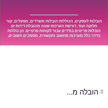
הובלות לעסקים, הכוללות הובלות משרדים, מפעלים, קווי
חלוקה ועוד, דורשת הערכות שונה מהובלת דירות או
הובלות פריטים בודדים עבור לקוחות פרטיים. הן כוללות
בדרך כלל מערכות מחשוב ותקשורת, מסמכים חשובים,
מכונות מסיביות ויקרות, אשר דורשות תשומת לב מיוחדת
ואריזה קפדנית ומסודרת אשר תבטיח תהליך מעבר יעיל
ומהיר.
אותה הובלה בפחות כסף!
התחילו לחסוך בתוך 3 דקות