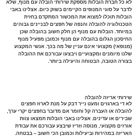
לא כל חברת הובלות מספקת שירותי הובלה עם מנוף, שלא
לדבר על סוגי המנופים הקיימים בשוק כיום. אצלינו באבי
הובלות תוכלו למצוא את המכשור המתקדם בחזית
הטכנולוגיה להובלה והנפה של חפצים לבניינים גבוהים
במיוחד. הובלות עם מנוף הן חלק חשוב בהובלה שכן
החיסכון הגלום בהובלה עם מנוף וכמובן מפעיל מנוף
(מנופאי) מקצועי אינם עניין של מה בכך. אנשי המקצוע
שלנו מיומנים ומקצועיים ויבצעו עבורכם את ההובלה
בצורה הטובה, הבטוחה והיעילה ביותר.
שירותי אריזה להובלה
לא די בארגזים ומעט נייר דבק על מנת לארוז חפצים
להובלה או העברה קל וחומר אם מדובר בחפצים יקרי ערך,
שבירים או עדינים. אצלינו באבי הובלות תמצאו צוות
אורזים מקצועי, מנוסה וזריז שיבצע עבורכם את עבודת
האריזה במהירות וביעילות וכמובן הכי חשוב – בבטחה.