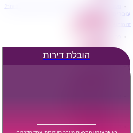
מעוניינים בשירותי הובלות מכל סוג במחירים הטובים ביותר?
הובלת דירות
עוברים דירה?
הובלה עם מנוף
הובלה עם אריזה
זה הזמן לדבר איתנו...
הובלה עם אחסנה
פרופיל החברה
קצת עלינו
טיפים להובלות
הובלת דירות
שירותים נלווים
מידע מקצועי
הובלת דירות
הובלה עם מנוף
הובלה עם אריזה
הובלה עם אחסנה
הובלות ישובים בארץ
הובלות קטנות
הובלת פריטים בודדים
הובלת מוצרי חשמל
הובלת רהיטים
הובלות מיוחדות
הובלות לעסקים
הובלות משרדים
כאשר אנחנו מבצעים מעבר בין דירות, אחד הדברים