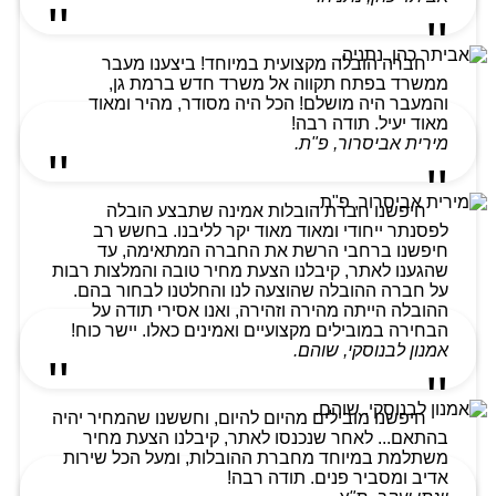
חברה הובלה מקצועית במיוחד! ביצענו מעבר
ממשרד בפתח תקווה אל משרד חדש ברמת גן,
והמעבר היה מושלם! הכל היה מסודר, מהיר ומאוד
מאוד יעיל. תודה רבה!
מירית אביסרור, פ"ת.
חיפשנו חברת הובלות אמינה שתבצע הובלה
לפסנתר ייחודי ומאוד מאוד יקר לליבנו. בחשש רב
חיפשנו ברחבי הרשת את החברה המתאימה, עד
שהגענו לאתר, קיבלנו הצעת מחיר טובה והמלצות רבות
על חברה ההובלה שהוצעה לנו והחלטנו לבחור בהם.
ההובלה הייתה מהירה וזהירה, ואנו אסירי תודה על
הבחירה במובילים מקצועיים ואמינים כאלו. יישר כוח!
אמנון לבנוסקי, שוהם.
חיפשנו מובילים מהיום להיום, וחששנו שהמחיר יהיה
בהתאם... לאחר שנכנסו לאתר, קיבלנו הצעת מחיר
משתלמת במיוחד מחברת ההובלות, ומעל הכל שירות
אדיב ומסביר פנים. תודה רבה!