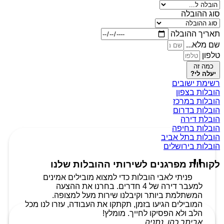
סוג ההובלה
תאריך ההובלה
שם מלא...
טלפון
כמה זה
יעלה לי?
רשימת ישובים
הובלות בצפון
הובלות במרכז
הובלות בדרום
הובלת דירה
הובלות בחיפה
הובלות בתל אביב
הובלות בירושלים
לקוחות מפרגנים לשירותי ההובלות שלנו
פניתי לאבי הובלות כדי למצוא מובילים אמינים
למעבר דירה של 4 חדרים. בחרנו את ההצעה
המשתלמת ביותר וקיבלנו שירות מעל למצופה.
המובילים הגיעו בזמן, תקתקו את העבודה, עזרו לנו מכל
הלב ולא הפסיקו לחייך. מומלץ!
אביתר כהן, נתניה.