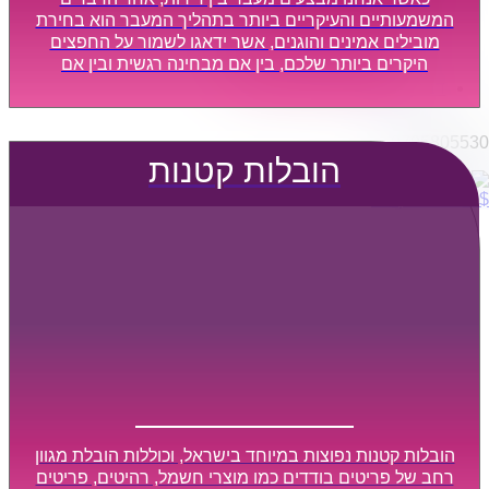
הובלות מפעלים
המשמעותיים והעיקריים ביותר בתהליך המעבר הוא בחירת
שירותי הפצה קו חלוקה
מובילים אמינים והוגנים, אשר ידאגו לשמור על החפצים
היקרים ביותר שלכם, בין אם מבחינה רגשית ובין אם
קבלני משנה הובלות
מבחינה כספית, ויספקו הובלה מהירה, בטוחה, וללא נזקים
דברו איתנו
מיותרים, אשר תקל על תהליך המעבר כמה שיותר.
0795805530
הובלות קטנות
$
0
0
עגלת קניות
הובלות קטנות נפוצות במיוחד בישראל, וכוללות הובלת מגוון
רחב של פריטים בודדים כמו מוצרי חשמל, רהיטים, פריטים