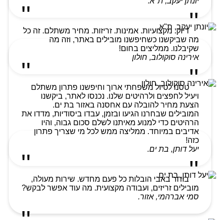
יונתן יעקב, ת"א.
דיוק. מקצועיות. אמינות. זריזות. מחיר משתלם. זה כל
מה שביקשנו כשחיפשנו מובילים באתר, וזה מה
שקיבלנו. ממליצים בחום!
אירינה סוקולוב, חולון
טסנו לטיול משפחתי ארוך וחיפשנו פתרון משתלם
ויעיל לחפצים ולרהיטים שלנו. נכנסו לאתר, ביקשנו
הצעת מחיר להובלה עם אחסנה באזור בת ים.
המובילים שבחרנו הגיעו ובזמן, עבדו ביסודיות, מדדו את
הרהיטים כדי למנוע מאיתנו לשלם סכום גבוה, והיו
אדיבים במיוחד. ממליצה ממש לכל מי שצריך פתרון
כזה!
יעל דותן, בת ים.
בוחר באבי הובלות כל פעם מחדש. שירות מעולה,
מובילים זריזים, ועבודה מקצועית. מה עוד אפשר לבקש?
סמי אברהמי, אזור.