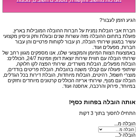
מערכות מחשוב ותקשורת, מסמכים חשובים, מכונות
מסיביות ויקרות, אשר דורשות תשומת לב מיוחדת ואריזה
קפדנית ומסודרת אשר תבטיח תהליך מעבר יעיל ומהיר.
הגיע הזמן לעבור?
חברת אבי הובלות נמנית על חברות ההובלה המובילות בארץ,
פועלת בתחום ההובלה מזה עשרות שנים ובעלת ותק וניסיון מקצועי
עשיר במגוון שירותי הובלה, הן עבור לקוחות פרטיים והן עבור
חברות, מפעלים ועוד.
באמצעות הצוות המיומן והמקצועי שלנו, אנו מספקים מגוון רחב של
שירותי הובלה עם חווית שירות יוצאת דופן וזמינות 24/7, הכוללים:
הובלות מפעלים, הובלות משרדים, שירותי הפצה לקו חלוקה,
שיתופי פעולה עם קבלני משנה בהובלות, הובלת פריטים בודדים,
מוצרי חשמל, רהיטים, הובלות מיוחדות, הובלת דירות בכל הגדלים,
הובלה עם מנוף, שירותי אריזה הכוללים קרטונים מיוחדים וחזקים
במיוחד, פירוק והרכבה, אחסנה ועוד.
אותה הובלה בפחות כסף!
התחילו לחסוך בתוך 3 דקות
הובלה מ...
הובלה ל...