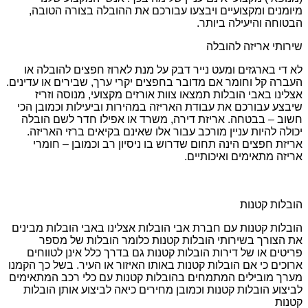
מיומנים ומקצועיים ויבצעו עבורכם את ההובלה בצורה הטובה,
הבטוחה והיעילה ביותר.
שירותי אריזה להובלה
לא די בארגזים ומעט נייר דבק על מנת לארוז חפצים להובלה או
העברה קל וחומר אם מדובר בחפצים יקרי ערך, שבירים או עדינים.
אצלינו באבי הובלות תמצאו צוות אורזים מקצועי, מנוסה וזריז
שיבצע עבורכם את עבודת האריזה במהירות וביעילות וכמובן הכי
חשוב – בבטחה. אריזת דירה, משרד או אפילו חדר לשם הובלה
יכולה להיות עניין מורכב עבור אלו שאינם בקיאים ברזי האריזה.
אריזת חפצים הינה תחום שדרוש בו ניסיון רב וכמובן – חומרי
אריזה מתאימים ואיכותיים.
הובלות קטנות
הובלות קטנות עם חברת אבי הובלות אצלינו באבי הובלות מבינים
את הצורך בשירותי הובלות קטנות כלומר הובלות של מספר
פריטים או של דירות הובלות קטנות גם בדרך כלל אינן לטווחים
ארוכים כי אם הובלות קטנות באותו האיזור או העיר. בשל כך הקמנו
מערך מובילים המתמחים בהובלות קטנות עם כלי רכב המתאימים
לביצוע הובלות קטנות וכמובן מחירים כיאה לביצוע אותן הובלות
קטנות