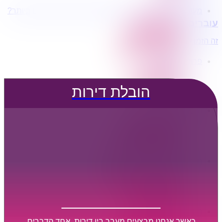
מעוניינים בשירותי הובלות מכל סוג במחירים הטובים ביותר?
הובלת דירות
עוברים דירה?
הובלה עם מנוף
הובלה עם אריזה
זה הזמן לדבר איתנו...
הובלה עם אחסנה
פרופיל החברה
קצת עלינו
טיפים להובלות
הובלת דירות
שירותים נלווים
מידע מקצועי
הובלת דירות
הובלה עם מנוף
הובלה עם אריזה
הובלה עם אחסנה
הובלות ישובים בארץ
הובלות קטנות
הובלת פריטים בודדים
הובלת מוצרי חשמל
הובלת רהיטים
הובלות מיוחדות
הובלות לעסקים
הובלות משרדים
כאשר אנחנו מבצעים מעבר בין דירות, אחד הדברים