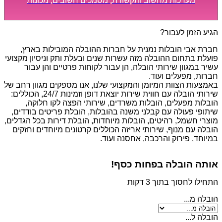
מערכות מחשוב ותקשורת, מסמכים חשובים, מכונות
מסיביות ויקרות, אשר דורשות תשומת לב מיוחדת ואריזה
קפדנית ומסודרת אשר תבטיח תהליך מעבר יעיל ומהיר.
הגיע הזמן לעבור?
חברת אבי הובלות נמנית על חברות ההובלה המובילות בארץ,
פועלת בתחום ההובלה מזה עשרות שנים ובעלת ותק וניסיון מקצועי
עשיר במגוון שירותי הובלה, הן עבור לקוחות פרטיים והן עבור
חברות, מפעלים ועוד.
באמצעות הצוות המיומן והמקצועי שלנו, אנו מספקים מגוון רחב של
שירותי הובלה עם חווית שירות יוצאת דופן וזמינות 24/7, הכוללים:
הובלות מפעלים, הובלות משרדים, שירותי הפצה לקו חלוקה,
שיתופי פעולה עם קבלני משנה בהובלות, הובלת פריטים בודדים,
מוצרי חשמל, רהיטים, הובלות מיוחדות, הובלת דירות בכל הגדלים,
הובלה עם מנוף, שירותי אריזה הכוללים קרטונים מיוחדים וחזקים
במיוחד, פירוק והרכבה, אחסנה ועוד.
אותה הובלה בפחות כסף!
התחילו לחסוך בתוך 3 דקות
הובלה מ...
הובלה ל...