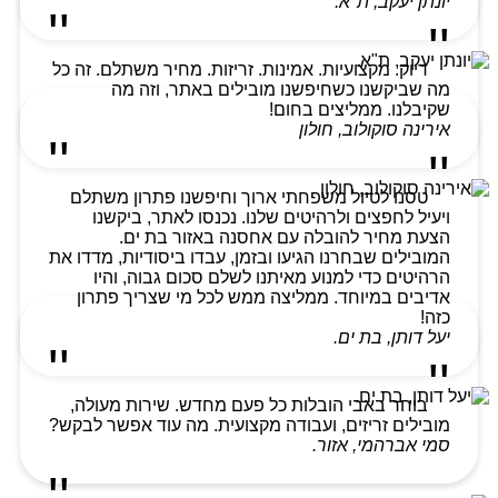
יונתן יעקב, ת"א.
דיוק. מקצועיות. אמינות. זריזות. מחיר משתלם. זה כל
מה שביקשנו כשחיפשנו מובילים באתר, וזה מה
שקיבלנו. ממליצים בחום!
אירינה סוקולוב, חולון
טסנו לטיול משפחתי ארוך וחיפשנו פתרון משתלם
ויעיל לחפצים ולרהיטים שלנו. נכנסו לאתר, ביקשנו
הצעת מחיר להובלה עם אחסנה באזור בת ים.
המובילים שבחרנו הגיעו ובזמן, עבדו ביסודיות, מדדו את
הרהיטים כדי למנוע מאיתנו לשלם סכום גבוה, והיו
אדיבים במיוחד. ממליצה ממש לכל מי שצריך פתרון
כזה!
יעל דותן, בת ים.
בוחר באבי הובלות כל פעם מחדש. שירות מעולה,
מובילים זריזים, ועבודה מקצועית. מה עוד אפשר לבקש?
סמי אברהמי, אזור.