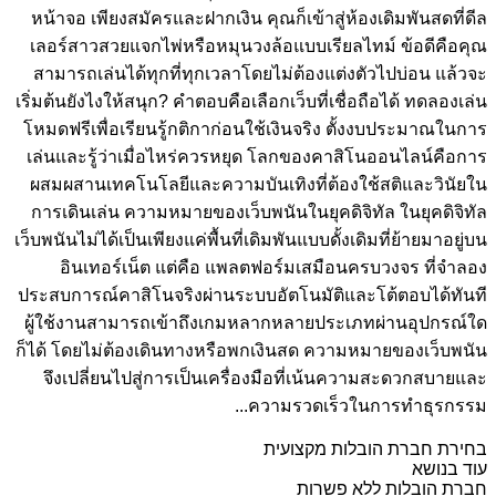
หน้าจอ เพียงสมัครและฝากเงิน คุณก็เข้าสู่ห้องเดิมพันสดที่ดีล
เลอร์สาวสวยแจกไพ่หรือหมุนวงล้อแบบเรียลไทม์ ข้อดีคือคุณ
สามารถเล่นได้ทุกที่ทุกเวลาโดยไม่ต้องแต่งตัวไปบ่อน แล้วจะ
เริ่มต้นยังไงให้สนุก? คำตอบคือเลือกเว็บที่เชื่อถือได้ ทดลองเล่น
โหมดฟรีเพื่อเรียนรู้กติกาก่อนใช้เงินจริง ตั้งงบประมาณในการ
เล่นและรู้ว่าเมื่อไหร่ควรหยุด โลกของคาสิโนออนไลน์คือการ
ผสมผสานเทคโนโลยีและความบันเทิงที่ต้องใช้สติและวินัยใน
การเดินเล่น ความหมายของเว็บพนันในยุคดิจิทัล ในยุคดิจิทัล
เว็บพนันไม่ได้เป็นเพียงแค่พื้นที่เดิมพันแบบดั้งเดิมที่ย้ายมาอยู่บน
อินเทอร์เน็ต แต่คือ แพลตฟอร์มเสมือนครบวงจร ที่จำลอง
ประสบการณ์คาสิโนจริงผ่านระบบอัตโนมัติและโต้ตอบได้ทันที
ผู้ใช้งานสามารถเข้าถึงเกมหลากหลายประเภทผ่านอุปกรณ์ใด
ก็ได้ โดยไม่ต้องเดินทางหรือพกเงินสด ความหมายของเว็บพนัน
จึงเปลี่ยนไปสู่การเป็นเครื่องมือที่เน้นความสะดวกสบายและ
ความรวดเร็วในการทำธุรกรรม...
בחירת חברת הובלות מקצועית
עוד בנושא
חברת הובלות ללא פשרות