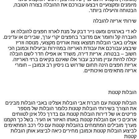
מיומנים ומקצועיים ויבצעו עבורכם את ההובלה בצורה הטובה,
הבטוחה והיעילה ביותר.
שירותי אריזה להובלה
לא די בארגזים ומעט נייר דבק על מנת לארוז חפצים להובלה או
העברה קל וחומר אם מדובר בחפצים יקרי ערך, שבירים או עדינים.
אצלינו באבי הובלות תמצאו צוות אורזים מקצועי, מנוסה וזריז
שיבצע עבורכם את עבודת האריזה במהירות וביעילות וכמובן הכי
חשוב – בבטחה. אריזת דירה, משרד או אפילו חדר לשם הובלה
יכולה להיות עניין מורכב עבור אלו שאינם בקיאים ברזי האריזה.
אריזת חפצים הינה תחום שדרוש בו ניסיון רב וכמובן – חומרי
אריזה מתאימים ואיכותיים.
הובלות קטנות
הובלות קטנות עם חברת אבי הובלות אצלינו באבי הובלות מבינים
את הצורך בשירותי הובלות קטנות כלומר הובלות של מספר
פריטים או של דירות הובלות קטנות גם בדרך כלל אינן לטווחים
ארוכים כי אם הובלות קטנות באותו האיזור או העיר. בשל כך הקמנו
מערך מובילים המתמחים בהובלות קטנות עם כלי רכב המתאימים
לביצוע הובלות קטנות וכמובן מחירים כיאה לביצוע אותן הובלות
קטנות