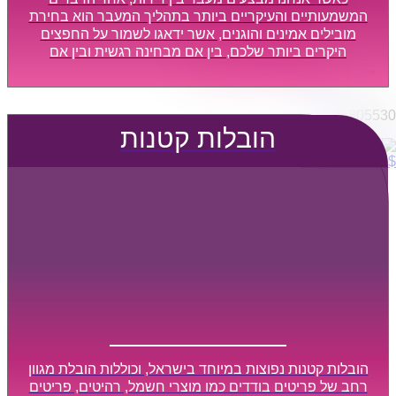
הובלות מפעלים
המשמעותיים והעיקריים ביותר בתהליך המעבר הוא בחירת
שירותי הפצה קו חלוקה
מובילים אמינים והוגנים, אשר ידאגו לשמור על החפצים
היקרים ביותר שלכם, בין אם מבחינה רגשית ובין אם
קבלני משנה הובלות
מבחינה כספית, ויספקו הובלה מהירה, בטוחה, וללא נזקים
דברו איתנו
מיותרים, אשר תקל על תהליך המעבר כמה שיותר.
0795805530
הובלות קטנות
$
0
0
עגלת קניות
הובלות קטנות נפוצות במיוחד בישראל, וכוללות הובלת מגוון
רחב של פריטים בודדים כמו מוצרי חשמל, רהיטים, פריטים