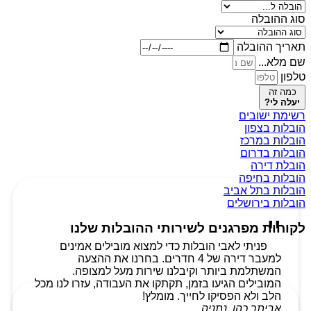
סוג ההובלה
תאריך ההובלה
שם מלא...
טלפון
כמה זה
יעלה לי?
רשימת ישובים
הובלות בצפון
הובלות במרכז
הובלות בדרום
הובלת דירה
הובלות בחיפה
הובלות בתל אביב
הובלות בירושלים
לקוחות מפרגנים לשירותי ההובלות שלנו
פניתי לאבי הובלות כדי למצוא מובילים אמינים
למעבר דירה של 4 חדרים. בחרנו את ההצעה
המשתלמת ביותר וקיבלנו שירות מעל למצופה.
המובילים הגיעו בזמן, תקתקו את העבודה, עזרו לנו מכל
הלב ולא הפסיקו לחייך. מומלץ!
אביתר כהן, נתניה.