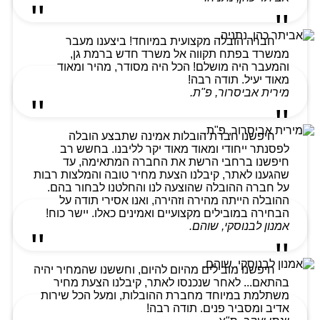
חברה הובלה מקצועית במיוחד! ביצענו מעבר
ממשרד בפתח תקווה אל משרד חדש ברמת גן,
והמעבר היה מושלם! הכל היה מסודר, מהיר ומאוד
מאוד יעיל. תודה רבה!
מירית אביסרור, פ"ת.
חיפשנו חברת הובלות אמינה שתבצע הובלה
לפסנתר ייחודי ומאוד מאוד יקר לליבנו. בחשש רב
חיפשנו ברחבי הרשת את החברה המתאימה, עד
שהגענו לאתר, קיבלנו הצעת מחיר טובה והמלצות רבות
על חברה ההובלה שהוצעה לנו והחלטנו לבחור בהם.
ההובלה הייתה מהירה וזהירה, ואנו אסירי תודה על
הבחירה במובילים מקצועיים ואמינים כאלו. יישר כוח!
אמנון לבנוסקי, שוהם.
חיפשנו מובילים מהיום להיום, וחששנו שהמחיר יהיה
בהתאם... לאחר שנכנסו לאתר, קיבלנו הצעת מחיר
משתלמת במיוחד מחברת ההובלות, ומעל הכל שירות
אדיב ומסביר פנים. תודה רבה!