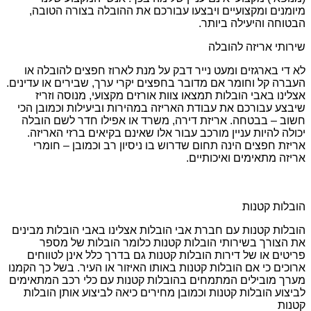
מיומנים ומקצועיים ויבצעו עבורכם את ההובלה בצורה הטובה,
הבטוחה והיעילה ביותר.
שירותי אריזה להובלה
לא די בארגזים ומעט נייר דבק על מנת לארוז חפצים להובלה או
העברה קל וחומר אם מדובר בחפצים יקרי ערך, שבירים או עדינים.
אצלינו באבי הובלות תמצאו צוות אורזים מקצועי, מנוסה וזריז
שיבצע עבורכם את עבודת האריזה במהירות וביעילות וכמובן הכי
חשוב – בבטחה. אריזת דירה, משרד או אפילו חדר לשם הובלה
יכולה להיות עניין מורכב עבור אלו שאינם בקיאים ברזי האריזה.
אריזת חפצים הינה תחום שדרוש בו ניסיון רב וכמובן – חומרי
אריזה מתאימים ואיכותיים.
הובלות קטנות
הובלות קטנות עם חברת אבי הובלות אצלינו באבי הובלות מבינים
את הצורך בשירותי הובלות קטנות כלומר הובלות של מספר
פריטים או של דירות הובלות קטנות גם בדרך כלל אינן לטווחים
ארוכים כי אם הובלות קטנות באותו האיזור או העיר. בשל כך הקמנו
מערך מובילים המתמחים בהובלות קטנות עם כלי רכב המתאימים
לביצוע הובלות קטנות וכמובן מחירים כיאה לביצוע אותן הובלות
קטנות