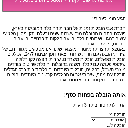
מערכות מחשוב ותקשורת, מסמכים חשובים, מכונות
מסיביות ויקרות, אשר דורשות תשומת לב מיוחדת ואריזה
קפדנית ומסודרת אשר תבטיח תהליך מעבר יעיל ומהיר.
הגיע הזמן לעבור?
חברת אבי הובלות נמנית על חברות ההובלה המובילות בארץ,
פועלת בתחום ההובלה מזה עשרות שנים ובעלת ותק וניסיון מקצועי
עשיר במגוון שירותי הובלה, הן עבור לקוחות פרטיים והן עבור
חברות, מפעלים ועוד.
באמצעות הצוות המיומן והמקצועי שלנו, אנו מספקים מגוון רחב של
שירותי הובלה עם חווית שירות יוצאת דופן וזמינות 24/7, הכוללים:
הובלות מפעלים, הובלות משרדים, שירותי הפצה לקו חלוקה,
שיתופי פעולה עם קבלני משנה בהובלות, הובלת פריטים בודדים,
מוצרי חשמל, רהיטים, הובלות מיוחדות, הובלת דירות בכל הגדלים,
הובלה עם מנוף, שירותי אריזה הכוללים קרטונים מיוחדים וחזקים
במיוחד, פירוק והרכבה, אחסנה ועוד.
אותה הובלה בפחות כסף!
התחילו לחסוך בתוך 3 דקות
הובלה מ...
הובלה ל...