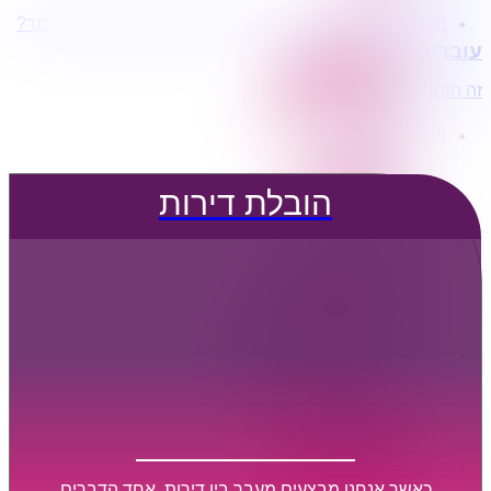
מעוניינים בשירותי הובלות מכל סוג במחירים הטובים ביותר?
הובלת דירות
עוברים דירה?
הובלה עם מנוף
הובלה עם אריזה
זה הזמן לדבר איתנו...
הובלה עם אחסנה
פרופיל החברה
קצת עלינו
טיפים להובלות
הובלת דירות
שירותים נלווים
מידע מקצועי
הובלת דירות
הובלה עם מנוף
הובלה עם אריזה
הובלה עם אחסנה
הובלות ישובים בארץ
הובלות קטנות
הובלת פריטים בודדים
הובלת מוצרי חשמל
הובלת רהיטים
הובלות מיוחדות
הובלות לעסקים
הובלות משרדים
כאשר אנחנו מבצעים מעבר בין דירות, אחד הדברים