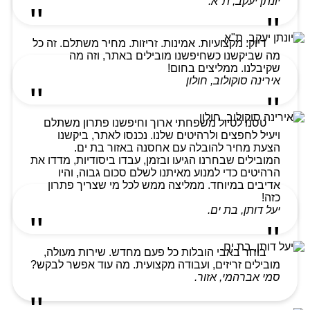
יונתן יעקב, ת"א.
דיוק. מקצועיות. אמינות. זריזות. מחיר משתלם. זה כל
מה שביקשנו כשחיפשנו מובילים באתר, וזה מה
שקיבלנו. ממליצים בחום!
אירינה סוקולוב, חולון
טסנו לטיול משפחתי ארוך וחיפשנו פתרון משתלם
ויעיל לחפצים ולרהיטים שלנו. נכנסו לאתר, ביקשנו
הצעת מחיר להובלה עם אחסנה באזור בת ים.
המובילים שבחרנו הגיעו ובזמן, עבדו ביסודיות, מדדו את
הרהיטים כדי למנוע מאיתנו לשלם סכום גבוה, והיו
אדיבים במיוחד. ממליצה ממש לכל מי שצריך פתרון
כזה!
יעל דותן, בת ים.
בוחר באבי הובלות כל פעם מחדש. שירות מעולה,
מובילים זריזים, ועבודה מקצועית. מה עוד אפשר לבקש?
סמי אברהמי, אזור.