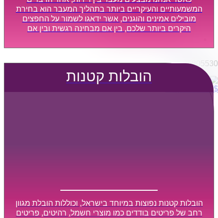
הובלות מפעלים
המשמעותיים והעיקריים ביותר בתהליך המעבר הוא בחירת
שירותי הפצה קו חלוקה
מובילים אמינים והוגנים, אשר ידאגו לשמור על החפצים
היקרים ביותר שלכם, בין אם מבחינה רגשית ובין אם
קבלני משנה הובלות
מבחינה כספית, ויספקו הובלה מהירה, בטוחה, וללא נזקים
דברו איתנו
מיותרים, אשר תקל על תהליך המעבר כמה שיותר.
0795805530
הובלות קטנות
$
0
0
עגלת קניות
הובלות קטנות נפוצות במיוחד בישראל, וכוללות הובלת מגוון
רחב של פריטים בודדים כמו מוצרי חשמל, רהיטים, פריטים