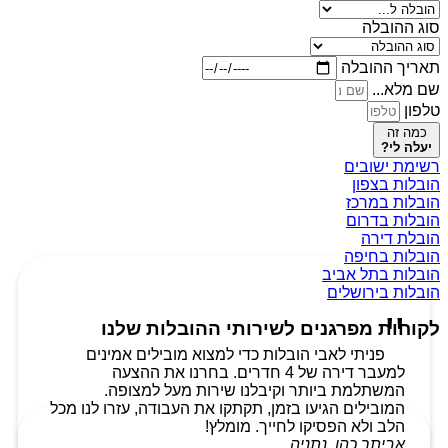
סוג ההובלה
תאריך ההובלה
שם מלא...
טלפון
כמה זה
יעלה לי?
רשימת ישובים
הובלות בצפון
הובלות במרכז
הובלות בדרום
הובלת דירה
הובלות בחיפה
הובלות בתל אביב
הובלות בירושלים
לקוחות מפרגנים לשירותי ההובלות שלנו
פניתי לאבי הובלות כדי למצוא מובילים אמינים
למעבר דירה של 4 חדרים. בחרנו את ההצעה
המשתלמת ביותר וקיבלנו שירות מעל למצופה.
המובילים הגיעו בזמן, תקתקו את העבודה, עזרו לנו מכל
הלב ולא הפסיקו לחייך. מומלץ!
אביתר כהן, נתניה.