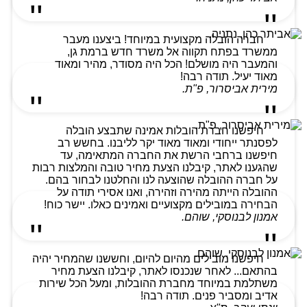
חברה הובלה מקצועית במיוחד! ביצענו מעבר
ממשרד בפתח תקווה אל משרד חדש ברמת גן,
והמעבר היה מושלם! הכל היה מסודר, מהיר ומאוד
מאוד יעיל. תודה רבה!
מירית אביסרור, פ"ת.
חיפשנו חברת הובלות אמינה שתבצע הובלה
לפסנתר ייחודי ומאוד מאוד יקר לליבנו. בחשש רב
חיפשנו ברחבי הרשת את החברה המתאימה, עד
שהגענו לאתר, קיבלנו הצעת מחיר טובה והמלצות רבות
על חברה ההובלה שהוצעה לנו והחלטנו לבחור בהם.
ההובלה הייתה מהירה וזהירה, ואנו אסירי תודה על
הבחירה במובילים מקצועיים ואמינים כאלו. יישר כוח!
אמנון לבנוסקי, שוהם.
חיפשנו מובילים מהיום להיום, וחששנו שהמחיר יהיה
בהתאם... לאחר שנכנסו לאתר, קיבלנו הצעת מחיר
משתלמת במיוחד מחברת ההובלות, ומעל הכל שירות
אדיב ומסביר פנים. תודה רבה!