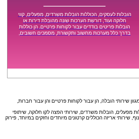
הובלות לעסקים, הכוללות הובלות משרדים, מפעלים, קווי
חלוקה ועוד, דורשת הערכות שונה מהובלת דירות או
הובלות פריטים בודדים עבור לקוחות פרטיים. הן כוללות
בדרך כלל מערכות מחשוב ותקשורת, מסמכים חשובים,
מכונות מסיביות ויקרות, אשר דורשות תשומת לב מיוחדת
ואריזה קפדנית ומסודרת אשר תבטיח תהליך מעבר יעיל
ומהיר.
ן שירותי הובלה, הן עבור לקוחות פרטיים והן עבור חברות,
אנו מספקים מגוון רחב של שירותי הובלה עם חווית שירות יוצאת דופן וזמינות 24/7, הכוללים: הובלות מפעלים, הובלות משרדים, שירותי הפצה לקו חלוקה, שיתופי
, שירותי אריזה הכוללים קרטונים מיוחדים וחזקים במיוחד, פירוק