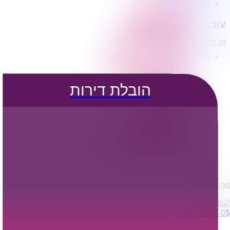
הובלת דירות
הובלה עם מנוף
עוברים דירה?
הובלה עם אריזה
הובלה עם אחסנה
זה הזמן לדבר איתנו...
הובלות ישובים בארץ
הובלות קטנות
הובלת פריטים בודדים
הובלת מוצרי חשמל
הובלת דירות
הובלת רהיטים
הובלות מיוחדות
הובלות לעסקים
הובלות משרדים
הובלות מפעלים
שירותי הפצה קו חלוקה
קבלני משנה הובלות
דברו איתנו
0795805530
$
0
0
עגלת קניות