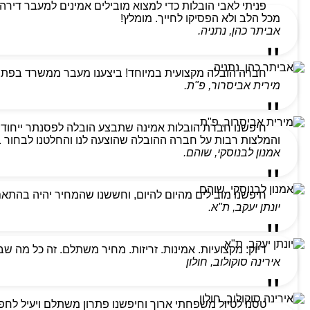
מכל הלב ולא הפסיקו לחייך. מומלץ!
אביתר כהן, נתניה.
חברה הובלה מקצועית במיוחד! ביצענו מעבר ממשרד בפתח ת
מירית אביסרור, פ"ת.
חיפשנו חברת הובלות אמינה שתבצע הובלה לפסנתר ייחודי
והמלצות רבות על חברה ההובלה שהוצעה לנו והחלטנו לבחור בהם
אמנון לבנוסקי, שוהם.
חיפשנו מובילים מהיום להיום, וחששנו שהמחיר יהיה בהתא
יונתן יעקב, ת"א.
דיוק. מקצועיות. אמינות. זריזות. מחיר משתלם. זה כל מה ש
אירינה סוקולוב, חולון
טסנו לטיול משפחתי ארוך וחיפשנו פתרון משתלם ויעיל לחפצ