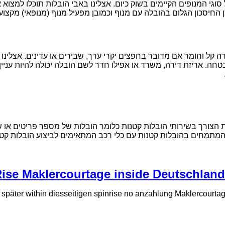
וגי המנופים הקיימים בשוק כיום. אצלינו באבי הובלות תוכלו למצו
החיסכון הגלום בהובלה עם מנוף וכמובן מפעיל מנוף (מנופאי) מקצועי 
 קל וחומר אם מדובר בחפצים יקרי ערך, שבירים או עדינים. אצלינו ב
חה. אריזת דירה, משרד או אפילו חדר לשם הובלה יכולה להיות עניין
 הצורך בשירותי הובלות קטנות כלומר הובלות של מספר פריטים או של 
 המתמחים בהובלות קטנות עם כלי רכב המתאימים לביצוע הובלות קטנו
ise Maklercourtage inside Deutschla
r später within diesseitigen spinrise no anzahlung Maklercour