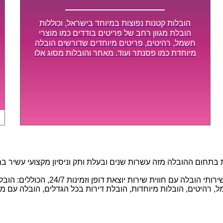
הובלות קטנות נפוצות במיוחד בישראל, וכוללות
הובלת מגוון רחב של פריטים בודדים כמו מוצרי
חשמל, רהיטים, פריטים מיוחדים שדורשים הובלה
מיוחדת כמו פסנתר ועוד. מאחר והובלות מסוג אלו
לא דורשות צוות גדול או רכב הובלות גדול במיוחד,
הן נעשות בזמן קצר ביותר, ובמחירים נוחים
וגמישים.
חום ההובלה מזה עשרות שנים ובעלת ותק וניסיון מקצועי עשיר במגוו
באמצעות הצוות המיומן והמקצועי שלנו, 
 רהיטים, הובלות מיוחדות, הובלת דירות בכל הגדלים, הובלה עם מנוף