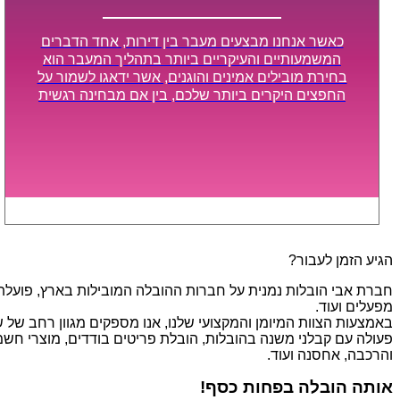
כאשר אנחנו מבצעים מעבר בין דירות, אחד הדברים
המשמעותיים והעיקריים ביותר בתהליך המעבר הוא
בחירת מובילים אמינים והוגנים, אשר ידאגו לשמור על
החפצים היקרים ביותר שלכם, בין אם מבחינה רגשית
ובין אם מבחינה כספית, ויספקו הובלה מהירה, בטוחה,
וללא נזקים מיותרים, אשר תקל על תהליך המעבר כמה
שיותר.
הגיע הזמן לעבור?
חברת אבי הובלות נמנית על חברות ההובלה המובילות בארץ, פועלת בת
מפעלים ועוד.
פעולה עם קבלני משנה בהובלות, הובלת פריטים בודדים, מוצרי חשמל,
והרכבה, אחסנה ועוד.
אותה הובלה בפחות כסף!