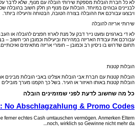
לא כל חברת הובלות מספקת שירותי הובלה עם מנוף, שלא לדבר על ס
לבניינים גבוהים במיוחד. הובלות עם מנוף הן חלק חשוב בהובלה שכן 
ויבצעו עבורכם את ההובלה בצורה הטובה, הבטוחה והיעילה ביותר.
שירותי אריזה להובלה
לא די בארגזים ומעט נייר דבק על מנת לארוז חפצים להובלה או העברה
עבורכם את עבודת האריזה במהירות וביעילות וכמובן הכי חשוב – בבט
תחום שדרוש בו ניסיון רב וכמובן – חומרי אריזה מתאימים ואיכותיים.
הובלות קטנות
הובלות קטנות עם חברת אבי הובלות אצלינו באבי הובלות מבינים את
הובלות קטנות באותו האיזור או העיר. בשל כך הקמנו מערך מובילים
כל מה שחשוב לדעת לפני שמזמינים הובלה
nd: No Abschlagzahlung & Promo Codes
tage ferner echtes Cash umtauschen vermögen. Anmerken Eltern
noch, wirklich so Gewinne nicht mehr da...