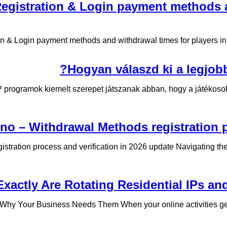
egistration & Login payment methods an
 & Login payment methods and withdrawal times for players in th
Hogyan válaszd ki a legjob
VIP programok kiemelt szerepet játszanak abban, hogy a játéko
no – Withdrawal Methods registration p
tration process and verification in 2026 update Navigating the
xactly Are Rotating Residential IPs an
hy Your Business Needs Them When your online activities get 