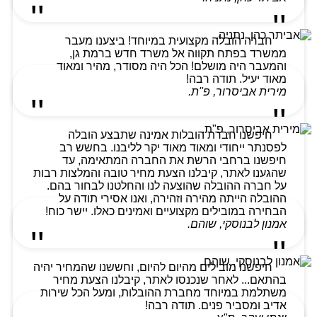
חברה הובלה מקצועית במיוחד! ביצענו מעבר
ממשרד בפתח תקווה אל משרד חדש ברמת גן,
והמעבר היה מושלם! הכל היה מסודר, מהיר ומאוד
מאוד יעיל. תודה רבה!
מירית אביסרור, פ"ת.
חיפשנו חברת הובלות אמינה שתבצע הובלה
לפסנתר ייחודי ומאוד מאוד יקר לליבנו. בחשש רב
חיפשנו ברחבי הרשת את החברה המתאימה, עד
שהגענו לאתר, קיבלנו הצעת מחיר טובה והמלצות רבות
על חברה ההובלה שהוצעה לנו והחלטנו לבחור בהם.
ההובלה הייתה מהירה וזהירה, ואנו אסירי תודה על
הבחירה במובילים מקצועיים ואמינים כאלו. יישר כוח!
אמנון לבנוסקי, שוהם.
חיפשנו מובילים מהיום להיום, וחששנו שהמחיר יהיה
בהתאם... לאחר שנכנסו לאתר, קיבלנו הצעת מחיר
משתלמת במיוחד מחברת ההובלות, ומעל הכל שירות
אדיב ומסביר פנים. תודה רבה!