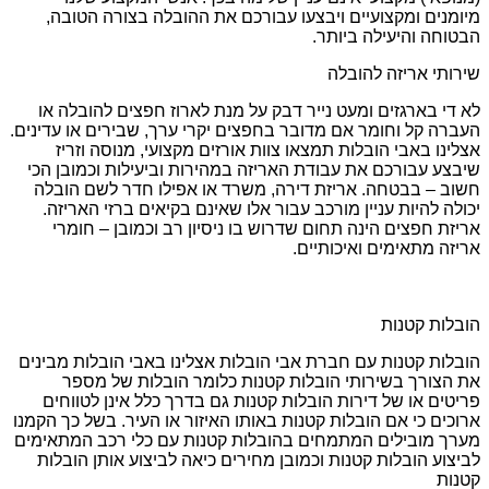
מיומנים ומקצועיים ויבצעו עבורכם את ההובלה בצורה הטובה,
הבטוחה והיעילה ביותר.
שירותי אריזה להובלה
לא די בארגזים ומעט נייר דבק על מנת לארוז חפצים להובלה או
העברה קל וחומר אם מדובר בחפצים יקרי ערך, שבירים או עדינים.
אצלינו באבי הובלות תמצאו צוות אורזים מקצועי, מנוסה וזריז
שיבצע עבורכם את עבודת האריזה במהירות וביעילות וכמובן הכי
חשוב – בבטחה. אריזת דירה, משרד או אפילו חדר לשם הובלה
יכולה להיות עניין מורכב עבור אלו שאינם בקיאים ברזי האריזה.
אריזת חפצים הינה תחום שדרוש בו ניסיון רב וכמובן – חומרי
אריזה מתאימים ואיכותיים.
הובלות קטנות
הובלות קטנות עם חברת אבי הובלות אצלינו באבי הובלות מבינים
את הצורך בשירותי הובלות קטנות כלומר הובלות של מספר
פריטים או של דירות הובלות קטנות גם בדרך כלל אינן לטווחים
ארוכים כי אם הובלות קטנות באותו האיזור או העיר. בשל כך הקמנו
מערך מובילים המתמחים בהובלות קטנות עם כלי רכב המתאימים
לביצוע הובלות קטנות וכמובן מחירים כיאה לביצוע אותן הובלות
קטנות