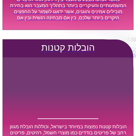
הובלות מפעלים
המשמעותיים והעיקריים ביותר בתהליך המעבר הוא בחירת
שירותי הפצה קו חלוקה
מובילים אמינים והוגנים, אשר ידאגו לשמור על החפצים
היקרים ביותר שלכם, בין אם מבחינה רגשית ובין אם
קבלני משנה הובלות
מבחינה כספית, ויספקו הובלה מהירה, בטוחה, וללא נזקים
דברו איתנו
מיותרים, אשר תקל על תהליך המעבר כמה שיותר.
0795805530
הובלות קטנות
$
0
0
עגלת קניות
הובלות קטנות נפוצות במיוחד בישראל, וכוללות הובלת מגוון
רחב של פריטים בודדים כמו מוצרי חשמל, רהיטים, פריטים