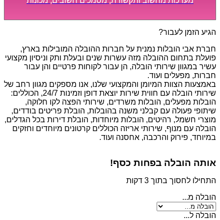
מערכות מחשוב ותקשורת, מסמכים חשובים, מכונות
מסיביות ויקרות, אשר דורשות תשומת לב מיוחדת ואריזה
קפדנית ומסודרת אשר תבטיח תהליך מעבר יעיל ומהיר.
הגיע הזמן לעבור?
חברת אבי הובלות נמנית על חברות ההובלה המובילות בארץ,
פועלת בתחום ההובלה מזה עשרות שנים ובעלת ותק וניסיון מקצועי
עשיר במגוון שירותי הובלה, הן עבור לקוחות פרטיים והן עבור
חברות, מפעלים ועוד.
באמצעות הצוות המיומן והמקצועי שלנו, אנו מספקים מגוון רחב של
שירותי הובלה עם חווית שירות יוצאת דופן וזמינות 24/7, הכוללים:
הובלות מפעלים, הובלות משרדים, שירותי הפצה לקו חלוקה,
שיתופי פעולה עם קבלני משנה בהובלות, הובלת פריטים בודדים,
מוצרי חשמל, רהיטים, הובלות מיוחדות, הובלת דירות בכל הגדלים,
הובלה עם מנוף, שירותי אריזה הכוללים קרטונים מיוחדים וחזקים
במיוחד, פירוק והרכבה, אחסנה ועוד.
אותה הובלה בפחות כסף!
התחילו לחסוך בתוך 3 דקות
הובלה מ...
הובלה ל...