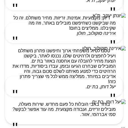
יונתן יעקב, ת"א.
דיוק. מקצועיות. אמינות. זריזות. מחיר משתלם. זה כל
מה שביקשנו כשחיפשנו מובילים באתר, וזה מה
שקיבלנו. ממליצים בחום!
אירינה סוקולוב, חולון
טסנו לטיול משפחתי ארוך וחיפשנו פתרון משתלם
ויעיל לחפצים ולרהיטים שלנו. נכנסו לאתר, ביקשנו
הצעת מחיר להובלה עם אחסנה באזור בת ים.
המובילים שבחרנו הגיעו ובזמן, עבדו ביסודיות, מדדו את
הרהיטים כדי למנוע מאיתנו לשלם סכום גבוה, והיו
אדיבים במיוחד. ממליצה ממש לכל מי שצריך פתרון
כזה!
יעל דותן, בת ים.
בוחר באבי הובלות כל פעם מחדש. שירות מעולה,
מובילים זריזים, ועבודה מקצועית. מה עוד אפשר לבקש?
סמי אברהמי, אזור.