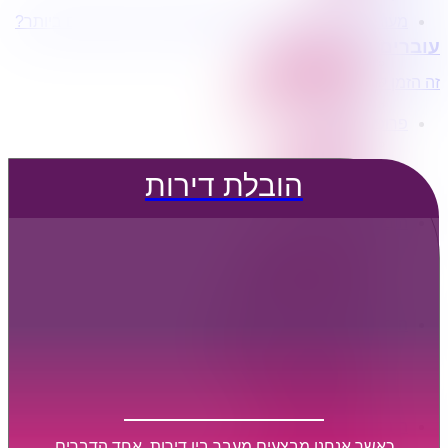
מעוניינים בשירותי הובלות מכל סוג במחירים הטובים ביותר?
הובלת דירות
עוברים דירה?
הובלה עם מנוף
הובלה עם אריזה
זה הזמן לדבר איתנו...
הובלה עם אחסנה
פרופיל החברה
קצת עלינו
טיפים להובלות
הובלת דירות
שירותים נלווים
מידע מקצועי
הובלת דירות
הובלה עם מנוף
הובלה עם אריזה
הובלה עם אחסנה
הובלות ישובים בארץ
הובלות קטנות
הובלת פריטים בודדים
הובלת מוצרי חשמל
הובלת רהיטים
הובלות מיוחדות
הובלות לעסקים
הובלות משרדים
כאשר אנחנו מבצעים מעבר בין דירות, אחד הדברים