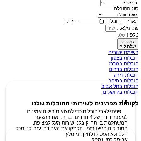
סוג ההובלה
תאריך ההובלה
שם מלא...
טלפון
כמה זה
יעלה לי?
רשימת ישובים
הובלות בצפון
הובלות במרכז
הובלות בדרום
הובלת דירה
הובלות בחיפה
הובלות בתל אביב
הובלות בירושלים
לקוחות מפרגנים לשירותי ההובלות שלנו
פניתי לאבי הובלות כדי למצוא מובילים אמינים
למעבר דירה של 4 חדרים. בחרנו את ההצעה
המשתלמת ביותר וקיבלנו שירות מעל למצופה.
המובילים הגיעו בזמן, תקתקו את העבודה, עזרו לנו מכל
הלב ולא הפסיקו לחייך. מומלץ!
אביתר כהן, נתניה.