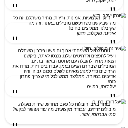
יונתן יעקב, ת"א.
דיוק. מקצועיות. אמינות. זריזות. מחיר משתלם. זה כל
מה שביקשנו כשחיפשנו מובילים באתר, וזה מה
שקיבלנו. ממליצים בחום!
אירינה סוקולוב, חולון
טסנו לטיול משפחתי ארוך וחיפשנו פתרון משתלם
ויעיל לחפצים ולרהיטים שלנו. נכנסו לאתר, ביקשנו
הצעת מחיר להובלה עם אחסנה באזור בת ים.
המובילים שבחרנו הגיעו ובזמן, עבדו ביסודיות, מדדו את
הרהיטים כדי למנוע מאיתנו לשלם סכום גבוה, והיו
אדיבים במיוחד. ממליצה ממש לכל מי שצריך פתרון
כזה!
יעל דותן, בת ים.
בוחר באבי הובלות כל פעם מחדש. שירות מעולה,
מובילים זריזים, ועבודה מקצועית. מה עוד אפשר לבקש?
סמי אברהמי, אזור.