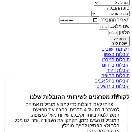
סוג ההובלה
תאריך ההובלה
שם מלא...
טלפון
כמה זה
יעלה לי?
רשימת ישובים
הובלות בצפון
הובלות במרכז
הובלות בדרום
הובלת דירה
הובלות בחיפה
הובלות בתל אביב
הובלות בירושלים
לקוחות מפרגנים לשירותי ההובלות שלנו
פניתי לאבי הובלות כדי למצוא מובילים אמינים
למעבר דירה של 4 חדרים. בחרנו את ההצעה
המשתלמת ביותר וקיבלנו שירות מעל למצופה.
המובילים הגיעו בזמן, תקתקו את העבודה, עזרו לנו מכל
הלב ולא הפסיקו לחייך. מומלץ!
אביתר כהן, נתניה.