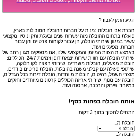
מערכות מחשוב ותקשורת, מסמכים חשובים, מכונות
מסיביות ויקרות, אשר דורשות תשומת לב מיוחדת ואריזה
קפדנית ומסודרת אשר תבטיח תהליך מעבר יעיל ומהיר.
הגיע הזמן לעבור?
חברת אבי הובלות נמנית על חברות ההובלה המובילות בארץ,
פועלת בתחום ההובלה מזה עשרות שנים ובעלת ותק וניסיון מקצועי
עשיר במגוון שירותי הובלה, הן עבור לקוחות פרטיים והן עבור
חברות, מפעלים ועוד.
באמצעות הצוות המיומן והמקצועי שלנו, אנו מספקים מגוון רחב של
שירותי הובלה עם חווית שירות יוצאת דופן וזמינות 24/7, הכוללים:
הובלות מפעלים, הובלות משרדים, שירותי הפצה לקו חלוקה,
שיתופי פעולה עם קבלני משנה בהובלות, הובלת פריטים בודדים,
מוצרי חשמל, רהיטים, הובלות מיוחדות, הובלת דירות בכל הגדלים,
הובלה עם מנוף, שירותי אריזה הכוללים קרטונים מיוחדים וחזקים
במיוחד, פירוק והרכבה, אחסנה ועוד.
אותה הובלה בפחות כסף!
התחילו לחסוך בתוך 3 דקות
הובלה מ...
הובלה ל...