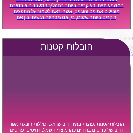
הובלות מפעלים
המשמעותיים והעיקריים ביותר בתהליך המעבר הוא בחירת
שירותי הפצה קו חלוקה
מובילים אמינים והוגנים, אשר ידאגו לשמור על החפצים
היקרים ביותר שלכם, בין אם מבחינה רגשית ובין אם
קבלני משנה הובלות
מבחינה כספית, ויספקו הובלה מהירה, בטוחה, וללא נזקים
דברו איתנו
מיותרים, אשר תקל על תהליך המעבר כמה שיותר.
0795805530
הובלות קטנות
$
0
0
עגלת קניות
הובלות קטנות נפוצות במיוחד בישראל, וכוללות הובלת מגוון
רחב של פריטים בודדים כמו מוצרי חשמל, רהיטים, פריטים