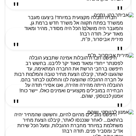
חברה הובלה מקצועית במיוחד! ביצענו מעבר
ממשרד בפתח תקווה אל משרד חדש ברמת גן,
והמעבר היה מושלם! הכל היה מסודר, מהיר ומאוד
מאוד יעיל. תודה רבה!
מירית אביסרור, פ"ת.
חיפשנו חברת הובלות אמינה שתבצע הובלה
לפסנתר ייחודי ומאוד מאוד יקר לליבנו. בחשש רב
חיפשנו ברחבי הרשת את החברה המתאימה, עד
שהגענו לאתר, קיבלנו הצעת מחיר טובה והמלצות רבות
על חברה ההובלה שהוצעה לנו והחלטנו לבחור בהם.
ההובלה הייתה מהירה וזהירה, ואנו אסירי תודה על
הבחירה במובילים מקצועיים ואמינים כאלו. יישר כוח!
אמנון לבנוסקי, שוהם.
חיפשנו מובילים מהיום להיום, וחששנו שהמחיר יהיה
בהתאם... לאחר שנכנסו לאתר, קיבלנו הצעת מחיר
משתלמת במיוחד מחברת ההובלות, ומעל הכל שירות
אדיב ומסביר פנים. תודה רבה!