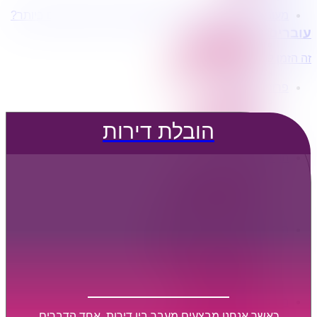
מעוניינים בשירותי הובלות מכל סוג במחירים הטובים ביותר?
הובלת דירות
עוברים דירה?
הובלה עם מנוף
הובלה עם אריזה
זה הזמן לדבר איתנו...
הובלה עם אחסנה
פרופיל החברה
קצת עלינו
טיפים להובלות
הובלת דירות
שירותים נלווים
מידע מקצועי
הובלת דירות
הובלה עם מנוף
הובלה עם אריזה
הובלה עם אחסנה
הובלות ישובים בארץ
הובלות קטנות
הובלת פריטים בודדים
הובלת מוצרי חשמל
הובלת רהיטים
הובלות מיוחדות
הובלות לעסקים
הובלות משרדים
כאשר אנחנו מבצעים מעבר בין דירות, אחד הדברים