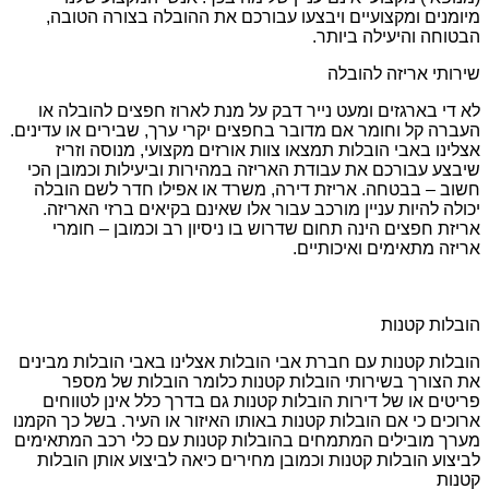
מיומנים ומקצועיים ויבצעו עבורכם את ההובלה בצורה הטובה,
הבטוחה והיעילה ביותר.
שירותי אריזה להובלה
לא די בארגזים ומעט נייר דבק על מנת לארוז חפצים להובלה או
העברה קל וחומר אם מדובר בחפצים יקרי ערך, שבירים או עדינים.
אצלינו באבי הובלות תמצאו צוות אורזים מקצועי, מנוסה וזריז
שיבצע עבורכם את עבודת האריזה במהירות וביעילות וכמובן הכי
חשוב – בבטחה. אריזת דירה, משרד או אפילו חדר לשם הובלה
יכולה להיות עניין מורכב עבור אלו שאינם בקיאים ברזי האריזה.
אריזת חפצים הינה תחום שדרוש בו ניסיון רב וכמובן – חומרי
אריזה מתאימים ואיכותיים.
הובלות קטנות
הובלות קטנות עם חברת אבי הובלות אצלינו באבי הובלות מבינים
את הצורך בשירותי הובלות קטנות כלומר הובלות של מספר
פריטים או של דירות הובלות קטנות גם בדרך כלל אינן לטווחים
ארוכים כי אם הובלות קטנות באותו האיזור או העיר. בשל כך הקמנו
מערך מובילים המתמחים בהובלות קטנות עם כלי רכב המתאימים
לביצוע הובלות קטנות וכמובן מחירים כיאה לביצוע אותן הובלות
קטנות