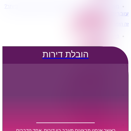
מעוניינים בשירותי הובלות מכל סוג במחירים הטובים ביותר?
הובלת דירות
עוברים דירה?
הובלה עם מנוף
הובלה עם אריזה
זה הזמן לדבר איתנו...
הובלה עם אחסנה
פרופיל החברה
קצת עלינו
טיפים להובלות
הובלת דירות
שירותים נלווים
מידע מקצועי
הובלת דירות
הובלה עם מנוף
הובלה עם אריזה
הובלה עם אחסנה
הובלות ישובים בארץ
הובלות קטנות
הובלת פריטים בודדים
הובלת מוצרי חשמל
הובלת רהיטים
הובלות מיוחדות
הובלות לעסקים
הובלות משרדים
כאשר אנחנו מבצעים מעבר בין דירות, אחד הדברים