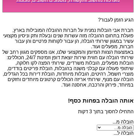
מערכות מחשוב ותקשורת, מסמכים חשובים, מכונות
מסיביות ויקרות, אשר דורשות תשומת לב מיוחדת ואריזה
קפדנית ומסודרת אשר תבטיח תהליך מעבר יעיל ומהיר.
הגיע הזמן לעבור?
חברת אבי הובלות נמנית על חברות ההובלה המובילות בארץ,
פועלת בתחום ההובלה מזה עשרות שנים ובעלת ותק וניסיון מקצועי
עשיר במגוון שירותי הובלה, הן עבור לקוחות פרטיים והן עבור
חברות, מפעלים ועוד.
באמצעות הצוות המיומן והמקצועי שלנו, אנו מספקים מגוון רחב של
שירותי הובלה עם חווית שירות יוצאת דופן וזמינות 24/7, הכוללים:
הובלות מפעלים, הובלות משרדים, שירותי הפצה לקו חלוקה,
שיתופי פעולה עם קבלני משנה בהובלות, הובלת פריטים בודדים,
מוצרי חשמל, רהיטים, הובלות מיוחדות, הובלת דירות בכל הגדלים,
הובלה עם מנוף, שירותי אריזה הכוללים קרטונים מיוחדים וחזקים
במיוחד, פירוק והרכבה, אחסנה ועוד.
אותה הובלה בפחות כסף!
התחילו לחסוך בתוך 3 דקות
הובלה מ...
הובלה ל...