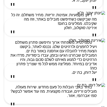
יונתן יעקב, ת"א.
דיוק. מקצועיות. אמינות. זריזות. מחיר משתלם. זה כל
מה שביקשנו כשחיפשנו מובילים באתר, וזה מה
שקיבלנו. ממליצים בחום!
אירינה סוקולוב, חולון
טסנו לטיול משפחתי ארוך וחיפשנו פתרון משתלם
ויעיל לחפצים ולרהיטים שלנו. נכנסו לאתר, ביקשנו
הצעת מחיר להובלה עם אחסנה באזור בת ים.
המובילים שבחרנו הגיעו ובזמן, עבדו ביסודיות, מדדו את
הרהיטים כדי למנוע מאיתנו לשלם סכום גבוה, והיו
אדיבים במיוחד. ממליצה ממש לכל מי שצריך פתרון
כזה!
יעל דותן, בת ים.
בוחר באבי הובלות כל פעם מחדש. שירות מעולה,
מובילים זריזים, ועבודה מקצועית. מה עוד אפשר לבקש?
סמי אברהמי, אזור.