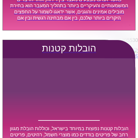
הובלות מפעלים
המשמעותיים והעיקריים ביותר בתהליך המעבר הוא בחירת
שירותי הפצה קו חלוקה
מובילים אמינים והוגנים, אשר ידאגו לשמור על החפצים
היקרים ביותר שלכם, בין אם מבחינה רגשית ובין אם
קבלני משנה הובלות
מבחינה כספית, ויספקו הובלה מהירה, בטוחה, וללא נזקים
דברו איתנו
מיותרים, אשר תקל על תהליך המעבר כמה שיותר.
0795805530
הובלות קטנות
$
0
0
עגלת קניות
הובלות קטנות נפוצות במיוחד בישראל, וכוללות הובלת מגוון
רחב של פריטים בודדים כמו מוצרי חשמל, רהיטים, פריטים