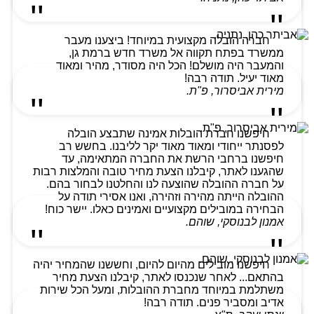
חברה הובלה מקצועית במיוחד! ביצענו מעבר
ממשרד בפתח תקווה אל משרד חדש ברמת גן,
והמעבר היה מושלם! הכל היה מסודר, מהיר ומאוד
מאוד יעיל. תודה רבה!
מירית אביסרור, פ"ת.
חיפשנו חברת הובלות אמינה שתבצע הובלה
לפסנתר ייחודי ומאוד מאוד יקר לליבנו. בחשש רב
חיפשנו ברחבי הרשת את החברה המתאימה, עד
שהגענו לאתר, קיבלנו הצעת מחיר טובה והמלצות רבות
על חברה ההובלה שהוצעה לנו והחלטנו לבחור בהם.
ההובלה הייתה מהירה וזהירה, ואנו אסירי תודה על
הבחירה במובילים מקצועיים ואמינים כאלו. יישר כוח!
אמנון לבנוסקי, שוהם.
חיפשנו מובילים מהיום להיום, וחששנו שהמחיר יהיה
בהתאם... לאחר שנכנסו לאתר, קיבלנו הצעת מחיר
משתלמת במיוחד מחברת ההובלות, ומעל הכל שירות
אדיב ומסביר פנים. תודה רבה!