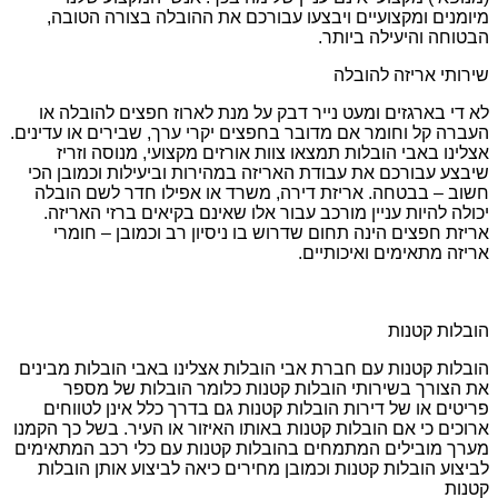
מיומנים ומקצועיים ויבצעו עבורכם את ההובלה בצורה הטובה,
הבטוחה והיעילה ביותר.
שירותי אריזה להובלה
לא די בארגזים ומעט נייר דבק על מנת לארוז חפצים להובלה או
העברה קל וחומר אם מדובר בחפצים יקרי ערך, שבירים או עדינים.
אצלינו באבי הובלות תמצאו צוות אורזים מקצועי, מנוסה וזריז
שיבצע עבורכם את עבודת האריזה במהירות וביעילות וכמובן הכי
חשוב – בבטחה. אריזת דירה, משרד או אפילו חדר לשם הובלה
יכולה להיות עניין מורכב עבור אלו שאינם בקיאים ברזי האריזה.
אריזת חפצים הינה תחום שדרוש בו ניסיון רב וכמובן – חומרי
אריזה מתאימים ואיכותיים.
הובלות קטנות
הובלות קטנות עם חברת אבי הובלות אצלינו באבי הובלות מבינים
את הצורך בשירותי הובלות קטנות כלומר הובלות של מספר
פריטים או של דירות הובלות קטנות גם בדרך כלל אינן לטווחים
ארוכים כי אם הובלות קטנות באותו האיזור או העיר. בשל כך הקמנו
מערך מובילים המתמחים בהובלות קטנות עם כלי רכב המתאימים
לביצוע הובלות קטנות וכמובן מחירים כיאה לביצוע אותן הובלות
קטנות