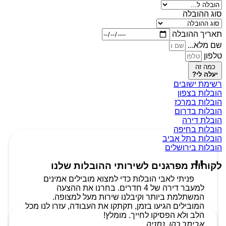
סוג ההובלה
תאריך ההובלה
שם מלא...
טלפון
כמה זה
יעלה לי?
רשימת ישובים
הובלות בצפון
הובלות במרכז
הובלות בדרום
הובלת דירה
הובלות בחיפה
הובלות בתל אביב
הובלות בירושלים
לקוחות מפרגנים לשירותי ההובלות שלנו
פניתי לאבי הובלות כדי למצוא מובילים אמינים
למעבר דירה של 4 חדרים. בחרנו את ההצעה
המשתלמת ביותר וקיבלנו שירות מעל למצופה.
המובילים הגיעו בזמן, תקתקו את העבודה, עזרו לנו מכל
הלב ולא הפסיקו לחייך. מומלץ!
אביתר כהן, נתניה.