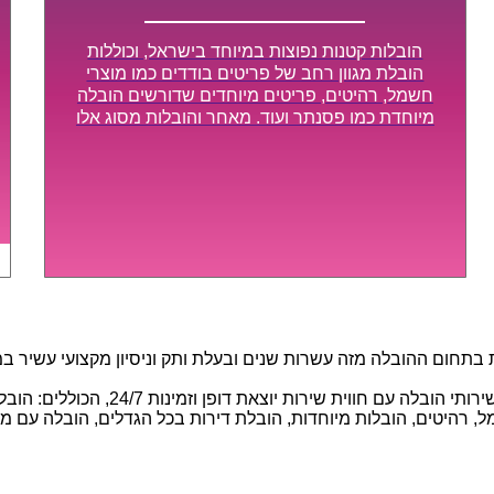
הובלות קטנות נפוצות במיוחד בישראל, וכוללות
הובלת מגוון רחב של פריטים בודדים כמו מוצרי
חשמל, רהיטים, פריטים מיוחדים שדורשים הובלה
מיוחדת כמו פסנתר ועוד. מאחר והובלות מסוג אלו
לא דורשות צוות גדול או רכב הובלות גדול במיוחד,
הן נעשות בזמן קצר ביותר, ובמחירים נוחים
וגמישים.
חום ההובלה מזה עשרות שנים ובעלת ותק וניסיון מקצועי עשיר במגוו
באמצעות הצוות המיומן והמקצועי שלנו, 
 רהיטים, הובלות מיוחדות, הובלת דירות בכל הגדלים, הובלה עם מנוף