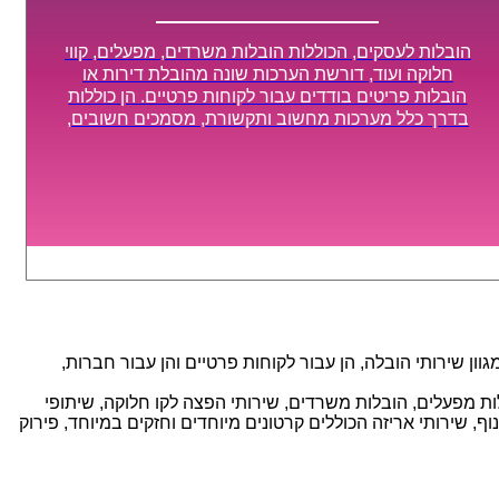
הובלות לעסקים, הכוללות הובלות משרדים, מפעלים, קווי
חלוקה ועוד, דורשת הערכות שונה מהובלת דירות או
הובלות פריטים בודדים עבור לקוחות פרטיים. הן כוללות
בדרך כלל מערכות מחשוב ותקשורת, מסמכים חשובים,
מכונות מסיביות ויקרות, אשר דורשות תשומת לב מיוחדת
ואריזה קפדנית ומסודרת אשר תבטיח תהליך מעבר יעיל
ומהיר.
ן שירותי הובלה, הן עבור לקוחות פרטיים והן עבור חברות,
אנו מספקים מגוון רחב של שירותי הובלה עם חווית שירות יוצאת דופן וזמינות 24/7, הכוללים: הובלות מפעלים, הובלות משרדים, שירותי הפצה לקו חלוקה, שיתופי
, שירותי אריזה הכוללים קרטונים מיוחדים וחזקים במיוחד, פירוק