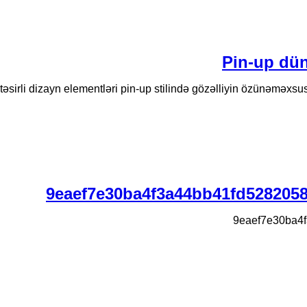
Pin-up dün
əsirli dizayn elementləri pin-up stilində gözəlliyin özünəməxsus bi
9eaef7e30ba4f3a44bb41fd528205
9eaef7e30ba4