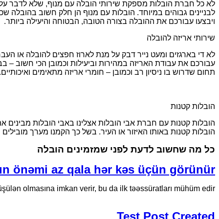
לא כל חברת הובלות מספקת שירותי הובלה עם מנוף, שלא לדבר על ס
לבניינים גבוהים במיוחד. הובלות עם מנוף הן חלק חשוב בהובלה שכן 
ויבצעו עבורכם את ההובלה בצורה הטובה, הבטוחה והיעילה ביותר.
שירותי אריזה להובלה
לא די בארגזים ומעט נייר דבק על מנת לארוז חפצים להובלה או העברה
עבורכם את עבודת האריזה במהירות וביעילות וכמובן הכי חשוב – בבט
תחום שדרוש בו ניסיון רב וכמובן – חומרי אריזה מתאימים ואיכותיים.
הובלות קטנות
הובלות קטנות עם חברת אבי הובלות אצלינו באבי הובלות מבינים את
הובלות קטנות באותו האיזור או העיר. בשל כך הקמנו מערך מובילים
כל מה שחשוב לדעת לפני שמזמינים הובלה
nın önəmi az qala hər kəs üçün görünür
düşülən olmasına imkan verir, bu da ilk təəssüratları mühüm edir.
Test Post Created