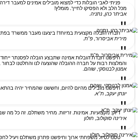
מכל הלב ולא הפסיקו לחייך. מומלץ!
אביתר כהן, נתניה.
חברה הובלה מקצועית במיוחד! ביצענו מעבר ממשרד בפתח ת
מירית אביסרור, פ"ת.
חיפשנו חברת הובלות אמינה שתבצע הובלה לפסנתר ייחודי
והמלצות רבות על חברה ההובלה שהוצעה לנו והחלטנו לבחור בהם
אמנון לבנוסקי, שוהם.
חיפשנו מובילים מהיום להיום, וחששנו שהמחיר יהיה בהתא
יונתן יעקב, ת"א.
דיוק. מקצועיות. אמינות. זריזות. מחיר משתלם. זה כל מה ש
אירינה סוקולוב, חולון
טסנו לטיול משפחתי ארוך וחיפשנו פתרון משתלם ויעיל לחפצ