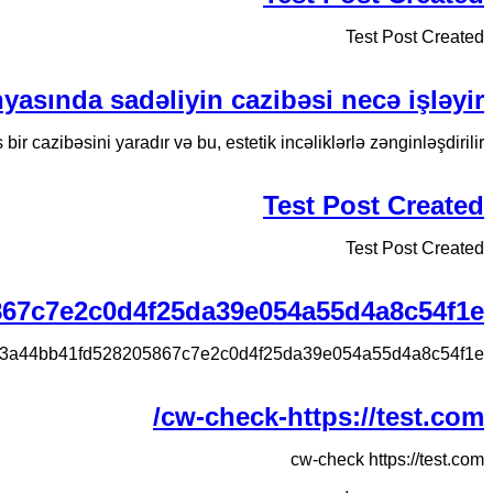
Test Post Created
yasında sadəliyin cazibəsi necə işləyir
r cazibəsini yaradır və bu, estetik incəliklərlə zənginləşdirilir.
Test Post Created
Test Post Created
867c7e2c0d4f25da39e054a55d4a8c54f1e
f3a44bb41fd528205867c7e2c0d4f25da39e054a55d4a8c54f1e
cw-check-https://test.com/
cw-check https://test.com