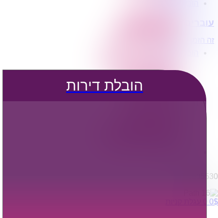
הובלת דירות
הובלה עם מנוף
עוברים דירה?
הובלה עם אריזה
הובלה עם אחסנה
זה הזמן לדבר איתנו...
הובלות ישובים בארץ
הובלות קטנות
הובלת פריטים בודדים
הובלת מוצרי חשמל
הובלת דירות
הובלת רהיטים
הובלות מיוחדות
הובלות לעסקים
הובלות משרדים
הובלות מפעלים
שירותי הפצה קו חלוקה
קבלני משנה הובלות
דברו איתנו
0795805530
$
0
0
עגלת קניות