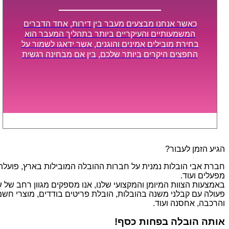
כאשר אנחנו מבצעים מעבר בין דירות, אחד הדברים
המשמעותיים והעיקריים ביותר בתהליך המעבר הוא
בחירת מובילים אמינים והוגנים, אשר ידאגו לשמור על
החפצים היקרים ביותר שלכם, בין אם מבחינה רגשית
ובין אם מבחינה כספית, ויספקו הובלה מהירה, בטוחה,
וללא נזקים מיותרים, אשר תקל על תהליך המעבר כמה
שיותר.
הגיע הזמן לעבור?
חברת אבי הובלות נמנית על חברות ההובלה המובילות בארץ, פועלת בת
מפעלים ועוד.
פעולה עם קבלני משנה בהובלות, הובלת פריטים בודדים, מוצרי חשמל,
והרכבה, אחסנה ועוד.
אותה הובלה בפחות כסף!