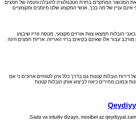
א את המכשור המתקדם בחזית הטכנולוגיה להובלה והנפה של חפצים
אינם עניין של מה בכך. אנשי המקצוע שלנו מיומנים ומקצועיים
אבי הובלות תמצאו צוות אורזים מקצועי, מנוסה וזריז שיבצע
 מורכב עבור אלו שאינם בקיאים ברזי האריזה. אריזת חפצים הינה
דירות הובלות קטנות גם בדרך כלל אינן לטווחים ארוכים כי אם
ת וכמובן מחירים כיאה לביצוע אותן הובלות קטנות
Qeydiyy
Sadə və intuitiv dizayn, mostbet az qeydiyyat zaman