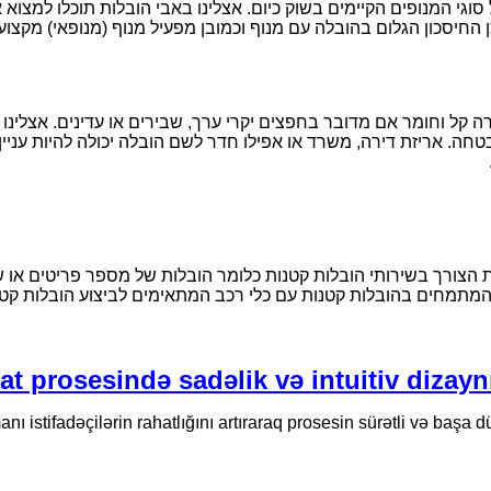
וגי המנופים הקיימים בשוק כיום. אצלינו באבי הובלות תוכלו למצו
החיסכון הגלום בהובלה עם מנוף וכמובן מפעיל מנוף (מנופאי) מקצועי 
 קל וחומר אם מדובר בחפצים יקרי ערך, שבירים או עדינים. אצלינו ב
חה. אריזת דירה, משרד או אפילו חדר לשם הובלה יכולה להיות עניין
 הצורך בשירותי הובלות קטנות כלומר הובלות של מספר פריטים או של 
 המתמחים בהובלות קטנות עם כלי רכב המתאימים לביצוע הובלות קטנו
at prosesində sadəlik və intuitiv dizay
ı istifadəçilərin rahatlığını artıraraq prosesin sürətli və başa 