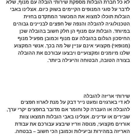
לא כל חברת הובלות מספקת שירותי הובלה עם מנוף, שלא
לדבר על סוגי המנופים הקיימים בשוק כיום. אצלינו באבי
הובלות תוכלו למצוא את המכשור המתקדם בחזית
הטכנולוגיה להובלה והנפה של חפצים לבניינים גבוהים
במיוחד. הובלות עם מנוף הן חלק חשוב בהובלה שכן
החיסכון הגלום בהובלה עם מנוף וכמובן מפעיל מנוף
(מנופאי) מקצועי אינם עניין של מה בכך. אנשי המקצוע
שלנו מיומנים ומקצועיים ויבצעו עבורכם את ההובלה
בצורה הטובה, הבטוחה והיעילה ביותר.
שירותי אריזה להובלה
לא די בארגזים ומעט נייר דבק על מנת לארוז חפצים
להובלה או העברה קל וחומר אם מדובר בחפצים יקרי ערך,
שבירים או עדינים. אצלינו באבי הובלות תמצאו צוות
אורזים מקצועי, מנוסה וזריז שיבצע עבורכם את עבודת
האריזה במהירות וביעילות וכמובן הכי חשוב – בבטחה.