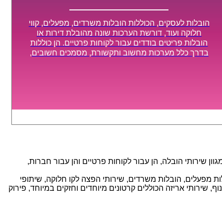
הובלות לעסקים, הכוללות הובלות משרדים, מפעלים, קווי
חלוקה ועוד, דורשת הערכות שונה מהובלת דירות או
הובלות פריטים בודדים עבור לקוחות פרטיים. הן כוללות
בדרך כלל מערכות מחשוב ותקשורת, מסמכים חשובים,
מכונות מסיביות ויקרות, אשר דורשות תשומת לב מיוחדת
ואריזה קפדנית ומסודרת אשר תבטיח תהליך מעבר יעיל
ומהיר.
ן שירותי הובלה, הן עבור לקוחות פרטיים והן עבור חברות,
אנו מספקים מגוון רחב של שירותי הובלה עם חווית שירות יוצאת דופן וזמינות 24/7, הכוללים: הובלות מפעלים, הובלות משרדים, שירותי הפצה לקו חלוקה, שיתופי
, שירותי אריזה הכוללים קרטונים מיוחדים וחזקים במיוחד, פירוק