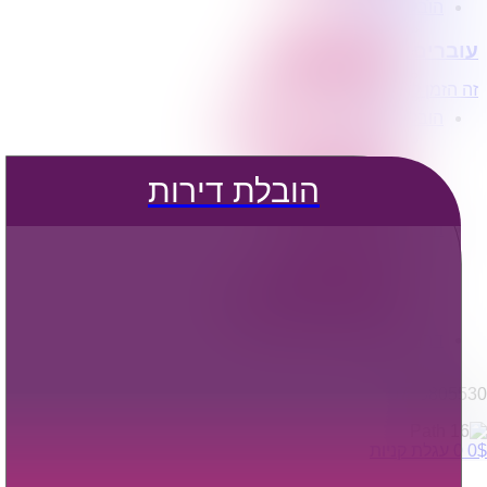
הובלת דירות
הובלה עם מנוף
עוברים דירה?
הובלה עם אריזה
הובלה עם אחסנה
זה הזמן לדבר איתנו...
הובלות ישובים בארץ
הובלות קטנות
הובלת פריטים בודדים
הובלת מוצרי חשמל
הובלת דירות
הובלת רהיטים
הובלות מיוחדות
הובלות לעסקים
הובלות משרדים
הובלות מפעלים
שירותי הפצה קו חלוקה
קבלני משנה הובלות
דברו איתנו
0795805530
$
0
0
עגלת קניות