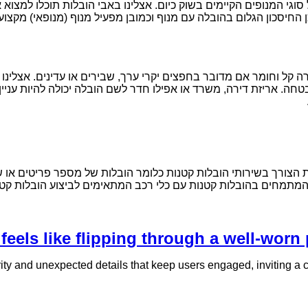
וגי המנופים הקיימים בשוק כיום. אצלינו באבי הובלות תוכלו למצו
החיסכון הגלום בהובלה עם מנוף וכמובן מפעיל מנוף (מנופאי) מקצועי 
 קל וחומר אם מדובר בחפצים יקרי ערך, שבירים או עדינים. אצלינו ב
חה. אריזת דירה, משרד או אפילו חדר לשם הובלה יכולה להיות עניין
 הצורך בשירותי הובלות קטנות כלומר הובלות של מספר פריטים או של 
 המתמחים בהובלות קטנות עם כלי רכב המתאימים לביצוע הובלות קטנו
eels like flipping through a well-worn 
ity and unexpected details that keep users engaged, inviting a clo