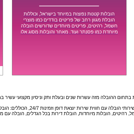
הובלות קטנות נפוצות במיוחד בישראל, וכוללות
הובלת מגוון רחב של פריטים בודדים כמו מוצרי
חשמל, רהיטים, פריטים מיוחדים שדורשים הובלה
מיוחדת כמו פסנתר ועוד. מאחר והובלות מסוג אלו
לא דורשות צוות גדול או רכב הובלות גדול במיוחד,
הן נעשות בזמן קצר ביותר, ובמחירים נוחים
וגמישים.
חום ההובלה מזה עשרות שנים ובעלת ותק וניסיון מקצועי עשיר במגוו
באמצעות הצוות המיומן והמקצועי שלנו, 
 רהיטים, הובלות מיוחדות, הובלת דירות בכל הגדלים, הובלה עם מנוף