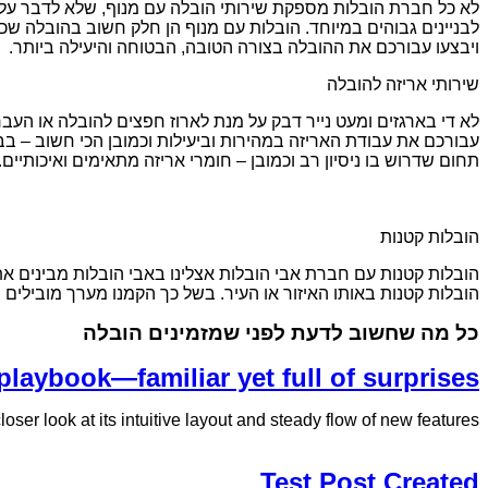
לא כל חברת הובלות מספקת שירותי הובלה עם מנוף, שלא לדבר על ס
לבניינים גבוהים במיוחד. הובלות עם מנוף הן חלק חשוב בהובלה שכן 
ויבצעו עבורכם את ההובלה בצורה הטובה, הבטוחה והיעילה ביותר.
שירותי אריזה להובלה
לא די בארגזים ומעט נייר דבק על מנת לארוז חפצים להובלה או העברה
עבורכם את עבודת האריזה במהירות וביעילות וכמובן הכי חשוב – בבט
תחום שדרוש בו ניסיון רב וכמובן – חומרי אריזה מתאימים ואיכותיים.
הובלות קטנות
הובלות קטנות עם חברת אבי הובלות אצלינו באבי הובלות מבינים את
הובלות קטנות באותו האיזור או העיר. בשל כך הקמנו מערך מובילים
כל מה שחשוב לדעת לפני שמזמינים הובלה
playbook—familiar yet full of surprises
ser look at its intuitive layout and steady flow of new features.
Test Post Created