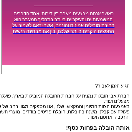
כאשר אנחנו מבצעים מעבר בין דירות, אחד הדברים
המשמעותיים והעיקריים ביותר בתהליך המעבר הוא
בחירת מובילים אמינים והוגנים, אשר ידאגו לשמור על
החפצים היקרים ביותר שלכם, בין אם מבחינה רגשית
ובין אם מבחינה כספית, ויספקו הובלה מהירה, בטוחה,
וללא נזקים מיותרים, אשר תקל על תהליך המעבר כמה
שיותר.
הגיע הזמן לעבור?
חברת אבי הובלות נמנית על חברות ההובלה המובילות בארץ, פועלת בת
מפעלים ועוד.
פעולה עם קבלני משנה בהובלות, הובלת פריטים בודדים, מוצרי חשמל,
והרכבה, אחסנה ועוד.
אותה הובלה בפחות כסף!