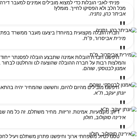
מכל הלב ולא הפסיקו לחייך. מומלץ!
אביתר כהן, נתניה.
חברה הובלה מקצועית במיוחד! ביצענו מעבר ממשרד בפתח ת
מירית אביסרור, פ"ת.
חיפשנו חברת הובלות אמינה שתבצע הובלה לפסנתר ייחודי
והמלצות רבות על חברה ההובלה שהוצעה לנו והחלטנו לבחור בהם
אמנון לבנוסקי, שוהם.
חיפשנו מובילים מהיום להיום, וחששנו שהמחיר יהיה בהתא
יונתן יעקב, ת"א.
דיוק. מקצועיות. אמינות. זריזות. מחיר משתלם. זה כל מה ש
אירינה סוקולוב, חולון
טסנו לטיול משפחתי ארוך וחיפשנו פתרון משתלם ויעיל לחפצ