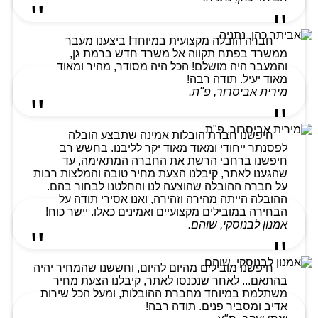
חברה הובלה מקצועית במיוחד! ביצענו מעבר
ממשרד בפתח תקווה אל משרד חדש ברמת גן,
והמעבר היה מושלם! הכל היה מסודר, מהיר ומאוד
מאוד יעיל. תודה רבה!
מירית אביסרור, פ"ת.
חיפשנו חברת הובלות אמינה שתבצע הובלה
לפסנתר ייחודי ומאוד מאוד יקר לליבנו. בחשש רב
חיפשנו ברחבי הרשת את החברה המתאימה, עד
שהגענו לאתר, קיבלנו הצעת מחיר טובה והמלצות רבות
על חברה ההובלה שהוצעה לנו והחלטנו לבחור בהם.
ההובלה הייתה מהירה וזהירה, ואנו אסירי תודה על
הבחירה במובילים מקצועיים ואמינים כאלו. יישר כוח!
אמנון לבנוסקי, שוהם.
חיפשנו מובילים מהיום להיום, וחששנו שהמחיר יהיה
בהתאם... לאחר שנכנסו לאתר, קיבלנו הצעת מחיר
משתלמת במיוחד מחברת ההובלות, ומעל הכל שירות
אדיב ומסביר פנים. תודה רבה!