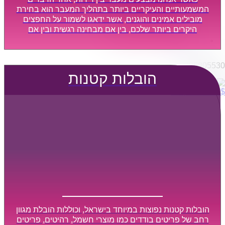
הובלות מפעלים
המשמעותיים והעיקריים ביותר בתהליך המעבר הוא בחירת
שירותי הפצה קו חלוקה
מובילים אמינים והוגנים, אשר ידאגו לשמור על החפצים
היקרים ביותר שלכם, בין אם מבחינה רגשית ובין אם
קבלני משנה הובלות
מבחינה כספית, ויספקו הובלה מהירה, בטוחה, וללא נזקים
דברו איתנו
מיותרים, אשר תקל על תהליך המעבר כמה שיותר.
0795805530
הובלות קטנות
$
0
0
עגלת קניות
הובלות קטנות נפוצות במיוחד בישראל, וכוללות הובלת מגוון
רחב של פריטים בודדים כמו מוצרי חשמל, רהיטים, פריטים