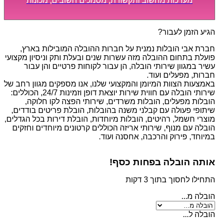
מערכות מחשוב ותקשורת, מסמכים חשובים, מכונות
מסיביות ויקרות, אשר דורשות תשומת לב מיוחדת ואריזה
קפדנית ומסודרת אשר תבטיח תהליך מעבר יעיל ומהיר.
הגיע הזמן לעבור?
חברת אבי הובלות נמנית על חברות ההובלה המובילות בארץ,
פועלת בתחום ההובלה מזה עשרות שנים ובעלת ותק וניסיון מקצועי
עשיר במגוון שירותי הובלה, הן עבור לקוחות פרטיים והן עבור
חברות, מפעלים ועוד.
באמצעות הצוות המיומן והמקצועי שלנו, אנו מספקים מגוון רחב של
שירותי הובלה עם חווית שירות יוצאת דופן וזמינות 24/7, הכוללים:
הובלות מפעלים, הובלות משרדים, שירותי הפצה לקו חלוקה,
שיתופי פעולה עם קבלני משנה בהובלות, הובלת פריטים בודדים,
מוצרי חשמל, רהיטים, הובלות מיוחדות, הובלת דירות בכל הגדלים,
הובלה עם מנוף, שירותי אריזה הכוללים קרטונים מיוחדים וחזקים
במיוחד, פירוק והרכבה, אחסנה ועוד.
אותה הובלה בפחות כסף!
התחילו לחסוך בתוך 3 דקות
הובלה מ...
הובלה ל...