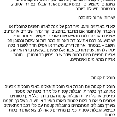
מיומנים ומקצועיים ויבצעו עבורכם את ההובלה בצורה הטובה,
הבטוחה והיעילה ביותר.
שירותי אריזה להובלה
לא די בארגזים ומעט נייר דבק על מנת לארוז חפצים להובלה או
העברה קל וחומר אם מדובר בחפצים יקרי ערך, שבירים או עדינים.
אצלינו באבי הובלות תמצאו צוות אורזים מקצועי, מנוסה וזריז
שיבצע עבורכם את עבודת האריזה במהירות וביעילות וכמובן הכי
חשוב – בבטחה. אריזת דירה, משרד או אפילו חדר לשם הובלה
יכולה להיות עניין מורכב עבור אלו שאינם בקיאים ברזי האריזה.
אריזת חפצים הינה תחום שדרוש בו ניסיון רב וכמובן – חומרי
אריזה מתאימים ואיכותיים.
הובלות קטנות
הובלות קטנות עם חברת אבי הובלות אצלינו באבי הובלות מבינים
את הצורך בשירותי הובלות קטנות כלומר הובלות של מספר
פריטים או של דירות הובלות קטנות גם בדרך כלל אינן לטווחים
ארוכים כי אם הובלות קטנות באותו האיזור או העיר. בשל כך הקמנו
מערך מובילים המתמחים בהובלות קטנות עם כלי רכב המתאימים
לביצוע הובלות קטנות וכמובן מחירים כיאה לביצוע אותן הובלות
קטנות