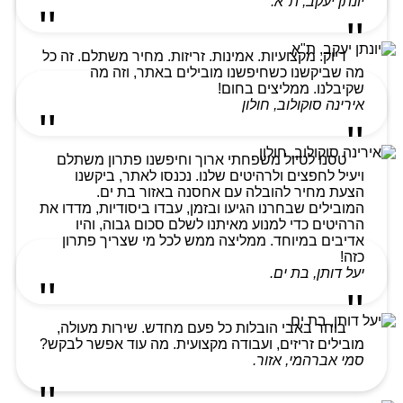
יונתן יעקב, ת"א.
דיוק. מקצועיות. אמינות. זריזות. מחיר משתלם. זה כל
מה שביקשנו כשחיפשנו מובילים באתר, וזה מה
שקיבלנו. ממליצים בחום!
אירינה סוקולוב, חולון
טסנו לטיול משפחתי ארוך וחיפשנו פתרון משתלם
ויעיל לחפצים ולרהיטים שלנו. נכנסו לאתר, ביקשנו
הצעת מחיר להובלה עם אחסנה באזור בת ים.
המובילים שבחרנו הגיעו ובזמן, עבדו ביסודיות, מדדו את
הרהיטים כדי למנוע מאיתנו לשלם סכום גבוה, והיו
אדיבים במיוחד. ממליצה ממש לכל מי שצריך פתרון
כזה!
יעל דותן, בת ים.
בוחר באבי הובלות כל פעם מחדש. שירות מעולה,
מובילים זריזים, ועבודה מקצועית. מה עוד אפשר לבקש?
סמי אברהמי, אזור.