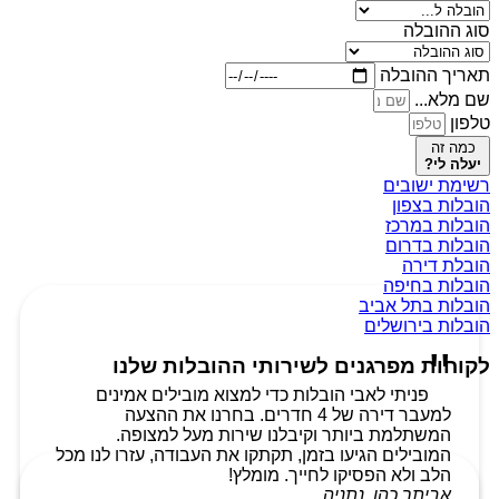
סוג ההובלה
תאריך ההובלה
שם מלא...
טלפון
כמה זה
יעלה לי?
רשימת ישובים
הובלות בצפון
הובלות במרכז
הובלות בדרום
הובלת דירה
הובלות בחיפה
הובלות בתל אביב
הובלות בירושלים
לקוחות מפרגנים לשירותי ההובלות שלנו
פניתי לאבי הובלות כדי למצוא מובילים אמינים
למעבר דירה של 4 חדרים. בחרנו את ההצעה
המשתלמת ביותר וקיבלנו שירות מעל למצופה.
המובילים הגיעו בזמן, תקתקו את העבודה, עזרו לנו מכל
הלב ולא הפסיקו לחייך. מומלץ!
אביתר כהן, נתניה.