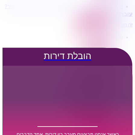
מעוניינים בשירותי הובלות מכל סוג במחירים הטובים ביותר?
הובלת דירות
עוברים דירה?
הובלה עם מנוף
הובלה עם אריזה
זה הזמן לדבר איתנו...
הובלה עם אחסנה
פרופיל החברה
קצת עלינו
טיפים להובלות
הובלת דירות
שירותים נלווים
מידע מקצועי
הובלת דירות
הובלה עם מנוף
הובלה עם אריזה
הובלה עם אחסנה
הובלות ישובים בארץ
הובלות קטנות
הובלת פריטים בודדים
הובלת מוצרי חשמל
הובלת רהיטים
הובלות מיוחדות
הובלות לעסקים
הובלות משרדים
כאשר אנחנו מבצעים מעבר בין דירות, אחד הדברים