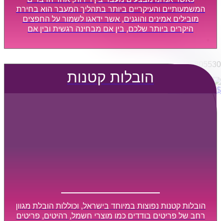
הובלות מפעלים
המשמעותיים והעיקריים ביותר בתהליך המעבר הוא בחירת
שירותי הפצה קו חלוקה
מובילים אמינים והוגנים, אשר ידאגו לשמור על החפצים
היקרים ביותר שלכם, בין אם מבחינה רגשית ובין אם
קבלני משנה הובלות
מבחינה כספית, ויספקו הובלה מהירה, בטוחה, וללא נזקים
דברו איתנו
מיותרים, אשר תקל על תהליך המעבר כמה שיותר.
0795805530
הובלות קטנות
$
0
0
עגלת קניות
הובלות קטנות נפוצות במיוחד בישראל, וכוללות הובלת מגוון
רחב של פריטים בודדים כמו מוצרי חשמל, רהיטים, פריטים