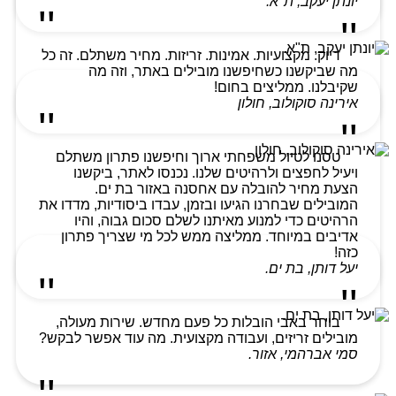
יונתן יעקב, ת"א.
דיוק. מקצועיות. אמינות. זריזות. מחיר משתלם. זה כל
מה שביקשנו כשחיפשנו מובילים באתר, וזה מה
שקיבלנו. ממליצים בחום!
אירינה סוקולוב, חולון
טסנו לטיול משפחתי ארוך וחיפשנו פתרון משתלם
ויעיל לחפצים ולרהיטים שלנו. נכנסו לאתר, ביקשנו
הצעת מחיר להובלה עם אחסנה באזור בת ים.
המובילים שבחרנו הגיעו ובזמן, עבדו ביסודיות, מדדו את
הרהיטים כדי למנוע מאיתנו לשלם סכום גבוה, והיו
אדיבים במיוחד. ממליצה ממש לכל מי שצריך פתרון
כזה!
יעל דותן, בת ים.
בוחר באבי הובלות כל פעם מחדש. שירות מעולה,
מובילים זריזים, ועבודה מקצועית. מה עוד אפשר לבקש?
סמי אברהמי, אזור.