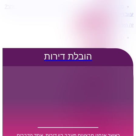
מעוניינים בשירותי הובלות מכל סוג במחירים הטובים ביותר?
הובלת דירות
עוברים דירה?
הובלה עם מנוף
הובלה עם אריזה
זה הזמן לדבר איתנו...
הובלה עם אחסנה
פרופיל החברה
קצת עלינו
טיפים להובלות
הובלת דירות
שירותים נלווים
מידע מקצועי
הובלת דירות
הובלה עם מנוף
הובלה עם אריזה
הובלה עם אחסנה
הובלות ישובים בארץ
הובלות קטנות
הובלת פריטים בודדים
הובלת מוצרי חשמל
הובלת רהיטים
הובלות מיוחדות
הובלות לעסקים
הובלות משרדים
כאשר אנחנו מבצעים מעבר בין דירות, אחד הדברים