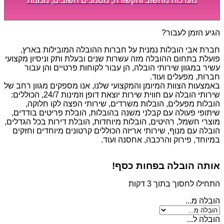
מערכות מחשוב ותקשורת, מסמכים חשובים, מכונות
מסיביות ויקרות, אשר דורשות תשומת לב מיוחדת ואריזה
קפדנית ומסודרת אשר תבטיח תהליך מעבר יעיל ומהיר.
הגיע הזמן לעבור?
חברת אבי הובלות נמנית על חברות ההובלה המובילות בארץ,
פועלת בתחום ההובלה מזה עשרות שנים ובעלת ותק וניסיון מקצועי
עשיר במגוון שירותי הובלה, הן עבור לקוחות פרטיים והן עבור
חברות, מפעלים ועוד.
באמצעות הצוות המיומן והמקצועי שלנו, אנו מספקים מגוון רחב של
שירותי הובלה עם חווית שירות יוצאת דופן וזמינות 24/7, הכוללים:
הובלות מפעלים, הובלות משרדים, שירותי הפצה לקו חלוקה,
שיתופי פעולה עם קבלני משנה בהובלות, הובלת פריטים בודדים,
מוצרי חשמל, רהיטים, הובלות מיוחדות, הובלת דירות בכל הגדלים,
הובלה עם מנוף, שירותי אריזה הכוללים קרטונים מיוחדים וחזקים
במיוחד, פירוק והרכבה, אחסנה ועוד.
אותה הובלה בפחות כסף!
התחילו לחסוך בתוך 3 דקות
הובלה מ...
הובלה ל...