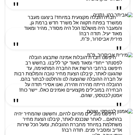
חברה הובלה מקצועית במיוחד! ביצענו מעבר
ממשרד בפתח תקווה אל משרד חדש ברמת גן,
והמעבר היה מושלם! הכל היה מסודר, מהיר ומאוד
מאוד יעיל. תודה רבה!
מירית אביסרור, פ"ת.
חיפשנו חברת הובלות אמינה שתבצע הובלה
לפסנתר ייחודי ומאוד מאוד יקר לליבנו. בחשש רב
חיפשנו ברחבי הרשת את החברה המתאימה, עד
שהגענו לאתר, קיבלנו הצעת מחיר טובה והמלצות רבות
על חברה ההובלה שהוצעה לנו והחלטנו לבחור בהם.
ההובלה הייתה מהירה וזהירה, ואנו אסירי תודה על
הבחירה במובילים מקצועיים ואמינים כאלו. יישר כוח!
אמנון לבנוסקי, שוהם.
חיפשנו מובילים מהיום להיום, וחששנו שהמחיר יהיה
בהתאם... לאחר שנכנסו לאתר, קיבלנו הצעת מחיר
משתלמת במיוחד מחברת ההובלות, ומעל הכל שירות
אדיב ומסביר פנים. תודה רבה!