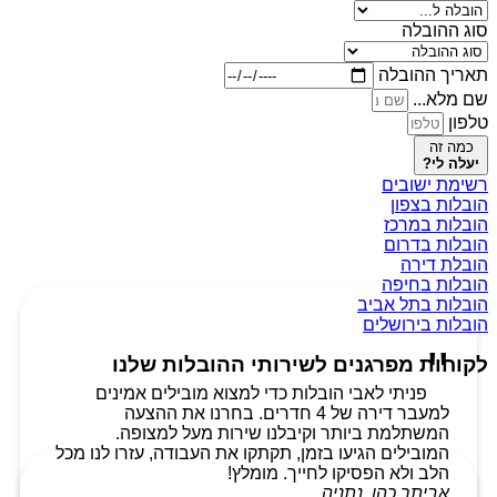
סוג ההובלה
תאריך ההובלה
שם מלא...
טלפון
כמה זה
יעלה לי?
רשימת ישובים
הובלות בצפון
הובלות במרכז
הובלות בדרום
הובלת דירה
הובלות בחיפה
הובלות בתל אביב
הובלות בירושלים
לקוחות מפרגנים לשירותי ההובלות שלנו
פניתי לאבי הובלות כדי למצוא מובילים אמינים
למעבר דירה של 4 חדרים. בחרנו את ההצעה
המשתלמת ביותר וקיבלנו שירות מעל למצופה.
המובילים הגיעו בזמן, תקתקו את העבודה, עזרו לנו מכל
הלב ולא הפסיקו לחייך. מומלץ!
אביתר כהן, נתניה.