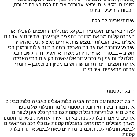
מיומנים ומקצועיים ויבצעו עבורכם את ההובלה בצורה הטובה,
הבטוחה והיעילה ביותר.
שירותי אריזה להובלה
לא די בארגזים ומעט נייר דבק על מנת לארוז חפצים להובלה או
העברה קל וחומר אם מדובר בחפצים יקרי ערך, שבירים או עדינים.
אצלינו באבי הובלות תמצאו צוות אורזים מקצועי, מנוסה וזריז
שיבצע עבורכם את עבודת האריזה במהירות וביעילות וכמובן הכי
חשוב – בבטחה. אריזת דירה, משרד או אפילו חדר לשם הובלה
יכולה להיות עניין מורכב עבור אלו שאינם בקיאים ברזי האריזה.
אריזת חפצים הינה תחום שדרוש בו ניסיון רב וכמובן – חומרי
אריזה מתאימים ואיכותיים.
הובלות קטנות
הובלות קטנות עם חברת אבי הובלות אצלינו באבי הובלות מבינים
את הצורך בשירותי הובלות קטנות כלומר הובלות של מספר
פריטים או של דירות הובלות קטנות גם בדרך כלל אינן לטווחים
ארוכים כי אם הובלות קטנות באותו האיזור או העיר. בשל כך הקמנו
מערך מובילים המתמחים בהובלות קטנות עם כלי רכב המתאימים
לביצוע הובלות קטנות וכמובן מחירים כיאה לביצוע אותן הובלות
קטנות