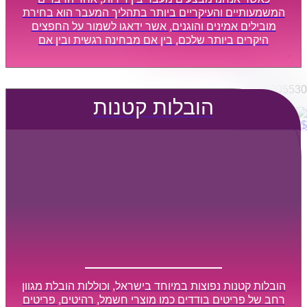
הובלות מפעלים
המשמעותיים והעיקריים ביותר בתהליך המעבר הוא בחירת
שירותי הפצה קו חלוקה
מובילים אמינים והוגנים, אשר ידאגו לשמור על החפצים
היקרים ביותר שלכם, בין אם מבחינה רגשית ובין אם
קבלני משנה הובלות
מבחינה כספית, ויספקו הובלה מהירה, בטוחה, וללא נזקים
דברו איתנו
מיותרים, אשר תקל על תהליך המעבר כמה שיותר.
0795805530
הובלות קטנות
$
0
0
עגלת קניות
הובלות קטנות נפוצות במיוחד בישראל, וכוללות הובלת מגוון
רחב של פריטים בודדים כמו מוצרי חשמל, רהיטים, פריטים