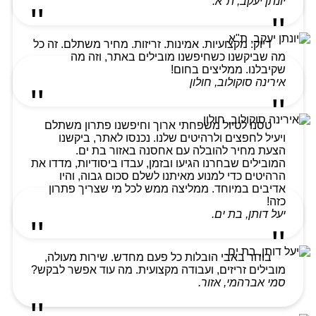
יונתן יעקב, ת"א.
דיוק. מקצועיות. אמינות. זריזות. מחיר משתלם. זה כל
מה שביקשנו כשחיפשנו מובילים באתר, וזה מה
שקיבלנו. ממליצים בחום!
אירינה סוקולוב, חולון
טסנו לטיול משפחתי ארוך וחיפשנו פתרון משתלם
ויעיל לחפצים ולרהיטים שלנו. נכנסו לאתר, ביקשנו
הצעת מחיר להובלה עם אחסנה באזור בת ים.
המובילים שבחרנו הגיעו ובזמן, עבדו ביסודיות, מדדו את
הרהיטים כדי למנוע מאיתנו לשלם סכום גבוה, והיו
אדיבים במיוחד. ממליצה ממש לכל מי שצריך פתרון
כזה!
יעל דותן, בת ים.
בוחר באבי הובלות כל פעם מחדש. שירות מעולה,
מובילים זריזים, ועבודה מקצועית. מה עוד אפשר לבקש?
סמי אברהמי, אזור.