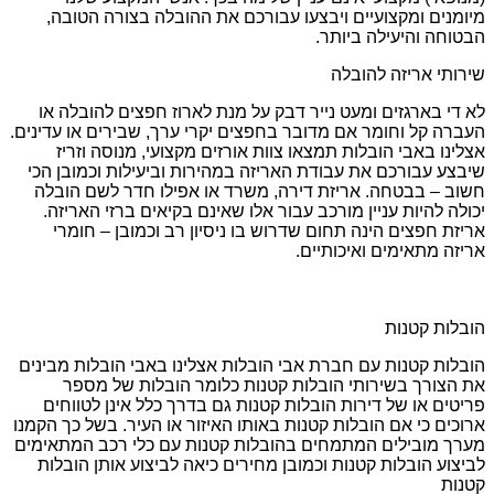
מיומנים ומקצועיים ויבצעו עבורכם את ההובלה בצורה הטובה,
הבטוחה והיעילה ביותר.
שירותי אריזה להובלה
לא די בארגזים ומעט נייר דבק על מנת לארוז חפצים להובלה או
העברה קל וחומר אם מדובר בחפצים יקרי ערך, שבירים או עדינים.
אצלינו באבי הובלות תמצאו צוות אורזים מקצועי, מנוסה וזריז
שיבצע עבורכם את עבודת האריזה במהירות וביעילות וכמובן הכי
חשוב – בבטחה. אריזת דירה, משרד או אפילו חדר לשם הובלה
יכולה להיות עניין מורכב עבור אלו שאינם בקיאים ברזי האריזה.
אריזת חפצים הינה תחום שדרוש בו ניסיון רב וכמובן – חומרי
אריזה מתאימים ואיכותיים.
הובלות קטנות
הובלות קטנות עם חברת אבי הובלות אצלינו באבי הובלות מבינים
את הצורך בשירותי הובלות קטנות כלומר הובלות של מספר
פריטים או של דירות הובלות קטנות גם בדרך כלל אינן לטווחים
ארוכים כי אם הובלות קטנות באותו האיזור או העיר. בשל כך הקמנו
מערך מובילים המתמחים בהובלות קטנות עם כלי רכב המתאימים
לביצוע הובלות קטנות וכמובן מחירים כיאה לביצוע אותן הובלות
קטנות