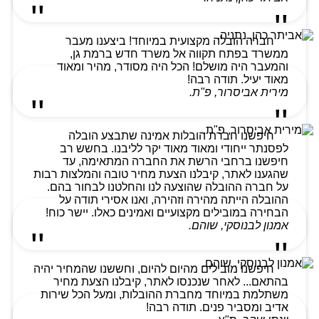
חברה הובלה מקצועית במיוחד! ביצענו מעבר
ממשרד בפתח תקווה אל משרד חדש ברמת גן,
והמעבר היה מושלם! הכל היה מסודר, מהיר ומאוד
מאוד יעיל. תודה רבה!
מירית אביסרור, פ"ת.
חיפשנו חברת הובלות אמינה שתבצע הובלה
לפסנתר ייחודי ומאוד מאוד יקר לליבנו. בחשש רב
חיפשנו ברחבי הרשת את החברה המתאימה, עד
שהגענו לאתר, קיבלנו הצעת מחיר טובה והמלצות רבות
על חברה ההובלה שהוצעה לנו והחלטנו לבחור בהם.
ההובלה הייתה מהירה וזהירה, ואנו אסירי תודה על
הבחירה במובילים מקצועיים ואמינים כאלו. יישר כוח!
אמנון לבנוסקי, שוהם.
חיפשנו מובילים מהיום להיום, וחששנו שהמחיר יהיה
בהתאם... לאחר שנכנסו לאתר, קיבלנו הצעת מחיר
משתלמת במיוחד מחברת ההובלות, ומעל הכל שירות
אדיב ומסביר פנים. תודה רבה!