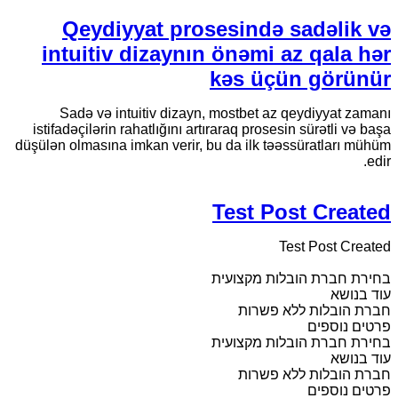
Qeydiyyat prosesində sadəlik və
intuitiv dizaynın önəmi az qala hər
kəs üçün görünür
Sadə və intuitiv dizayn, mostbet az qeydiyyat zamanı
istifadəçilərin rahatlığını artıraraq prosesin sürətli və başa
düşülən olmasına imkan verir, bu da ilk təəssüratları mühüm
edir.
Test Post Created
Test Post Created
בחירת חברת הובלות מקצועית
עוד בנושא
חברת הובלות ללא פשרות
פרטים נוספים
בחירת חברת הובלות מקצועית
עוד בנושא
חברת הובלות ללא פשרות
פרטים נוספים