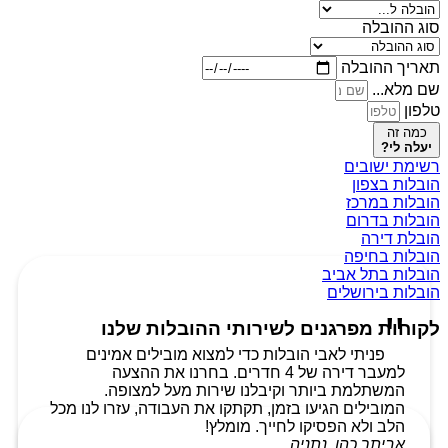
סוג ההובלה
תאריך ההובלה
שם מלא...
טלפון
כמה זה
יעלה לי?
רשימת ישובים
הובלות בצפון
הובלות במרכז
הובלות בדרום
הובלת דירה
הובלות בחיפה
הובלות בתל אביב
הובלות בירושלים
לקוחות מפרגנים לשירותי ההובלות שלנו
פניתי לאבי הובלות כדי למצוא מובילים אמינים
למעבר דירה של 4 חדרים. בחרנו את ההצעה
המשתלמת ביותר וקיבלנו שירות מעל למצופה.
המובילים הגיעו בזמן, תקתקו את העבודה, עזרו לנו מכל
הלב ולא הפסיקו לחייך. מומלץ!
אביתר כהן, נתניה.