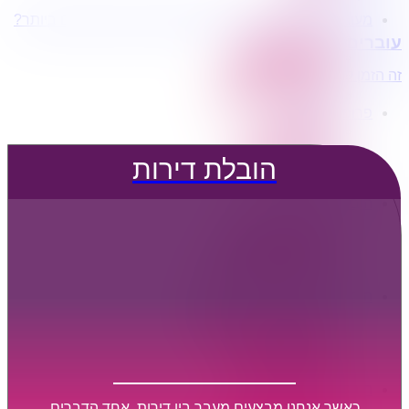
מעוניינים בשירותי הובלות מכל סוג במחירים הטובים ביותר?
הובלת דירות
עוברים דירה?
הובלה עם מנוף
הובלה עם אריזה
זה הזמן לדבר איתנו...
הובלה עם אחסנה
פרופיל החברה
קצת עלינו
טיפים להובלות
הובלת דירות
שירותים נלווים
מידע מקצועי
הובלת דירות
הובלה עם מנוף
הובלה עם אריזה
הובלה עם אחסנה
הובלות ישובים בארץ
הובלות קטנות
הובלת פריטים בודדים
הובלת מוצרי חשמל
הובלת רהיטים
הובלות מיוחדות
הובלות לעסקים
הובלות משרדים
כאשר אנחנו מבצעים מעבר בין דירות, אחד הדברים