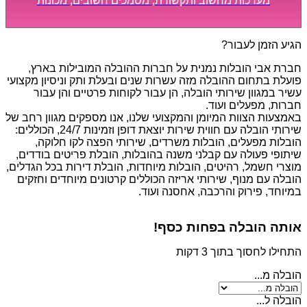
מערכות מחשוב ותקשורת, מסמכים חשובים, מכונות
מסיביות ויקרות, אשר דורשות תשומת לב מיוחדת ואריזה
קפדנית ומסודרת אשר תבטיח תהליך מעבר יעיל ומהיר.
הגיע הזמן לעבור?
חברת אבי הובלות נמנית על חברות ההובלה המובילות בארץ,
פועלת בתחום ההובלה מזה עשרות שנים ובעלת ותק וניסיון מקצועי
עשיר במגוון שירותי הובלה, הן עבור לקוחות פרטיים והן עבור
חברות, מפעלים ועוד.
באמצעות הצוות המיומן והמקצועי שלנו, אנו מספקים מגוון רחב של
שירותי הובלה עם חווית שירות יוצאת דופן וזמינות 24/7, הכוללים:
הובלות מפעלים, הובלות משרדים, שירותי הפצה לקו חלוקה,
שיתופי פעולה עם קבלני משנה בהובלות, הובלת פריטים בודדים,
מוצרי חשמל, רהיטים, הובלות מיוחדות, הובלת דירות בכל הגדלים,
הובלה עם מנוף, שירותי אריזה הכוללים קרטונים מיוחדים וחזקים
במיוחד, פירוק והרכבה, אחסנה ועוד.
אותה הובלה בפחות כסף!
התחילו לחסוך בתוך 3 דקות
הובלה מ...
הובלה ל...