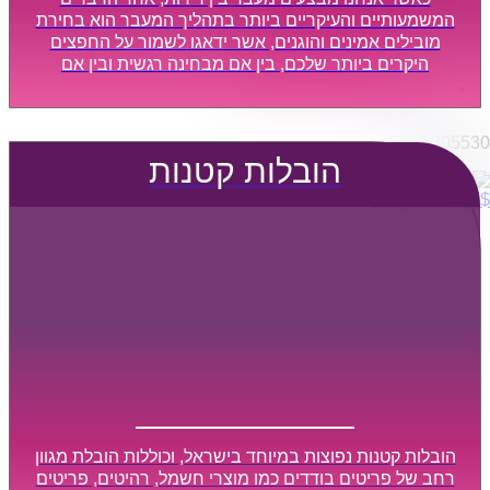
הובלות מפעלים
המשמעותיים והעיקריים ביותר בתהליך המעבר הוא בחירת
שירותי הפצה קו חלוקה
מובילים אמינים והוגנים, אשר ידאגו לשמור על החפצים
היקרים ביותר שלכם, בין אם מבחינה רגשית ובין אם
קבלני משנה הובלות
מבחינה כספית, ויספקו הובלה מהירה, בטוחה, וללא נזקים
דברו איתנו
מיותרים, אשר תקל על תהליך המעבר כמה שיותר.
0795805530
הובלות קטנות
$
0
0
עגלת קניות
הובלות קטנות נפוצות במיוחד בישראל, וכוללות הובלת מגוון
רחב של פריטים בודדים כמו מוצרי חשמל, רהיטים, פריטים