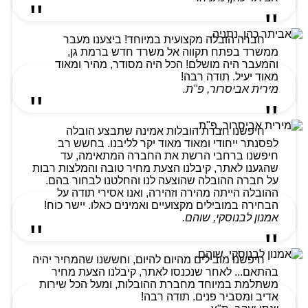
חברה הובלה מקצועית במיוחד! ביצענו מעבר
ממשרד בפתח תקווה אל משרד חדש ברמת גן,
והמעבר היה מושלם! הכל היה מסודר, מהיר ומאוד
מאוד יעיל. תודה רבה!
מירית אביסרור, פ"ת.
חיפשנו חברת הובלות אמינה שתבצע הובלה
לפסנתר ייחודי ומאוד מאוד יקר לליבנו. בחשש רב
חיפשנו ברחבי הרשת את החברה המתאימה, עד
שהגענו לאתר, קיבלנו הצעת מחיר טובה והמלצות רבות
על חברה ההובלה שהוצעה לנו והחלטנו לבחור בהם.
ההובלה הייתה מהירה וזהירה, ואנו אסירי תודה על
הבחירה במובילים מקצועיים ואמינים כאלו. יישר כוח!
אמנון לבנוסקי, שוהם.
חיפשנו מובילים מהיום להיום, וחששנו שהמחיר יהיה
בהתאם... לאחר שנכנסו לאתר, קיבלנו הצעת מחיר
משתלמת במיוחד מחברת ההובלות, ומעל הכל שירות
אדיב ומסביר פנים. תודה רבה!