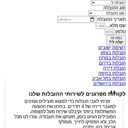
סוג ההובלה
תאריך ההובלה
שם מלא...
טלפון
כמה זה
יעלה לי?
רשימת ישובים
הובלות בצפון
הובלות במרכז
הובלות בדרום
הובלת דירה
הובלות בחיפה
הובלות בתל אביב
הובלות בירושלים
לקוחות מפרגנים לשירותי ההובלות שלנו
פניתי לאבי הובלות כדי למצוא מובילים אמינים
למעבר דירה של 4 חדרים. בחרנו את ההצעה
המשתלמת ביותר וקיבלנו שירות מעל למצופה.
המובילים הגיעו בזמן, תקתקו את העבודה, עזרו לנו מכל
הלב ולא הפסיקו לחייך. מומלץ!
אביתר כהן, נתניה.