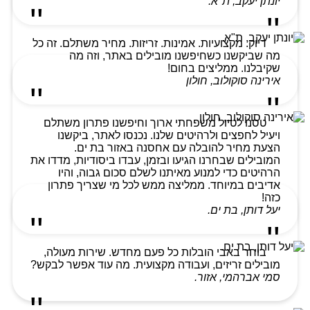
יונתן יעקב, ת"א.
דיוק. מקצועיות. אמינות. זריזות. מחיר משתלם. זה כל
מה שביקשנו כשחיפשנו מובילים באתר, וזה מה
שקיבלנו. ממליצים בחום!
אירינה סוקולוב, חולון
טסנו לטיול משפחתי ארוך וחיפשנו פתרון משתלם
ויעיל לחפצים ולרהיטים שלנו. נכנסו לאתר, ביקשנו
הצעת מחיר להובלה עם אחסנה באזור בת ים.
המובילים שבחרנו הגיעו ובזמן, עבדו ביסודיות, מדדו את
הרהיטים כדי למנוע מאיתנו לשלם סכום גבוה, והיו
אדיבים במיוחד. ממליצה ממש לכל מי שצריך פתרון
כזה!
יעל דותן, בת ים.
בוחר באבי הובלות כל פעם מחדש. שירות מעולה,
מובילים זריזים, ועבודה מקצועית. מה עוד אפשר לבקש?
סמי אברהמי, אזור.