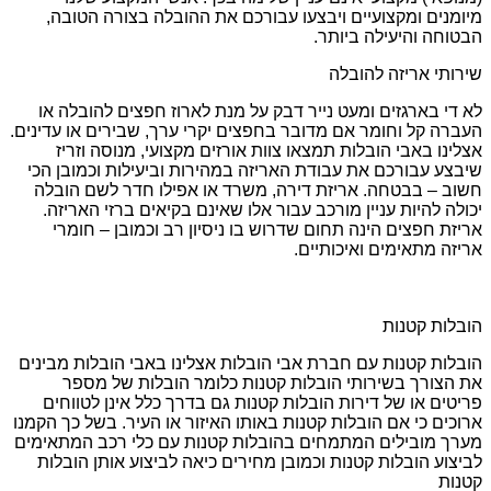
מיומנים ומקצועיים ויבצעו עבורכם את ההובלה בצורה הטובה,
הבטוחה והיעילה ביותר.
שירותי אריזה להובלה
לא די בארגזים ומעט נייר דבק על מנת לארוז חפצים להובלה או
העברה קל וחומר אם מדובר בחפצים יקרי ערך, שבירים או עדינים.
אצלינו באבי הובלות תמצאו צוות אורזים מקצועי, מנוסה וזריז
שיבצע עבורכם את עבודת האריזה במהירות וביעילות וכמובן הכי
חשוב – בבטחה. אריזת דירה, משרד או אפילו חדר לשם הובלה
יכולה להיות עניין מורכב עבור אלו שאינם בקיאים ברזי האריזה.
אריזת חפצים הינה תחום שדרוש בו ניסיון רב וכמובן – חומרי
אריזה מתאימים ואיכותיים.
הובלות קטנות
הובלות קטנות עם חברת אבי הובלות אצלינו באבי הובלות מבינים
את הצורך בשירותי הובלות קטנות כלומר הובלות של מספר
פריטים או של דירות הובלות קטנות גם בדרך כלל אינן לטווחים
ארוכים כי אם הובלות קטנות באותו האיזור או העיר. בשל כך הקמנו
מערך מובילים המתמחים בהובלות קטנות עם כלי רכב המתאימים
לביצוע הובלות קטנות וכמובן מחירים כיאה לביצוע אותן הובלות
קטנות