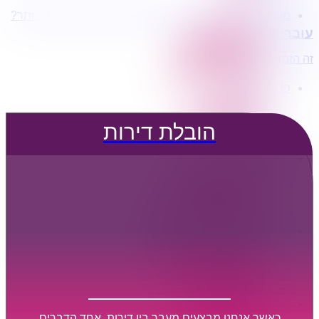
מעוניינים בשירותי הובלות מכל סוג במחירים הטובים ביותר?
הובלת דירות
עוברים דירה?
הובלה עם מנוף
הובלה עם אריזה
זה הזמן לדבר איתנו...
הובלה עם אחסנה
פרופיל החברה
קצת עלינו
טיפים להובלות
הובלת דירות
שירותים נלווים
מידע מקצועי
הובלת דירות
הובלה עם מנוף
הובלה עם אריזה
הובלה עם אחסנה
הובלות ישובים בארץ
הובלות קטנות
הובלת פריטים בודדים
הובלת מוצרי חשמל
הובלת רהיטים
הובלות מיוחדות
הובלות לעסקים
הובלות משרדים
כאשר אנחנו מבצעים מעבר בין דירות, אחד הדברים