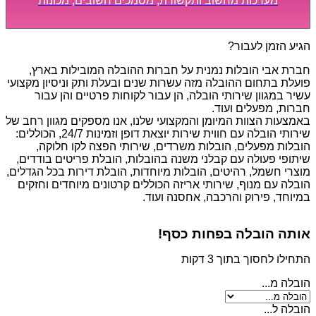
מערכות מחשוב ותקשורת, מסמכים חשובים, מכונות
מסיביות ויקרות, אשר דורשות תשומת לב מיוחדת ואריזה
קפדנית ומסודרת אשר תבטיח תהליך מעבר יעיל ומהיר.
הגיע הזמן לעבור?
חברת אבי הובלות נמנית על חברות ההובלה המובילות בארץ,
פועלת בתחום ההובלה מזה עשרות שנים ובעלת ותק וניסיון מקצועי
עשיר במגוון שירותי הובלה, הן עבור לקוחות פרטיים והן עבור
חברות, מפעלים ועוד.
באמצעות הצוות המיומן והמקצועי שלנו, אנו מספקים מגוון רחב של
שירותי הובלה עם חווית שירות יוצאת דופן וזמינות 24/7, הכוללים:
הובלות מפעלים, הובלות משרדים, שירותי הפצה לקו חלוקה,
שיתופי פעולה עם קבלני משנה בהובלות, הובלת פריטים בודדים,
מוצרי חשמל, רהיטים, הובלות מיוחדות, הובלת דירות בכל הגדלים,
הובלה עם מנוף, שירותי אריזה הכוללים קרטונים מיוחדים וחזקים
במיוחד, פירוק והרכבה, אחסנה ועוד.
אותה הובלה בפחות כסף!
התחילו לחסוך בתוך 3 דקות
הובלה מ...
הובלה ל...