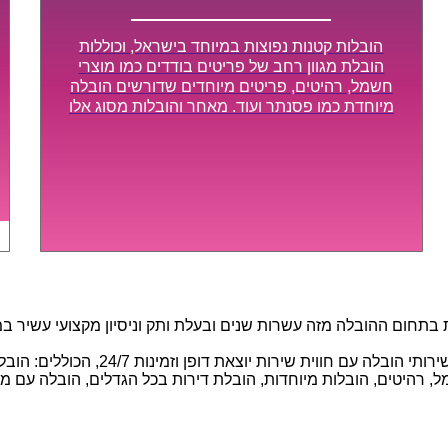
הובלות קטנות נפוצות במיוחד בישראל, וכוללות
הובלת מגוון רחב של פריטים בודדים כמו מוצרי
חשמל, רהיטים, פריטים מיוחדים שדורשים הובלה
מיוחדת כמו פסנתר ועוד. מאחר והובלות מסוג אלו
לא דורשות צוות גדול או רכב הובלות גדול במיוחד,
הן נעשות בזמן קצר ביותר, ובמחירים נוחים
וגמישים.
חום ההובלה מזה עשרות שנים ובעלת ותק וניסיון מקצועי עשיר במגוו
באמצעות הצוות המיומן והמקצועי שלנו, 
 רהיטים, הובלות מיוחדות, הובלת דירות בכל הגדלים, הובלה עם מנוף