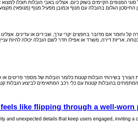
וגי המנופים הקיימים בשוק כיום. אצלינו באבי הובלות תוכלו למצו
החיסכון הגלום בהובלה עם מנוף וכמובן מפעיל מנוף (מנופאי) מקצועי 
 קל וחומר אם מדובר בחפצים יקרי ערך, שבירים או עדינים. אצלינו ב
חה. אריזת דירה, משרד או אפילו חדר לשם הובלה יכולה להיות עניין
 הצורך בשירותי הובלות קטנות כלומר הובלות של מספר פריטים או של 
 המתמחים בהובלות קטנות עם כלי רכב המתאימים לביצוע הובלות קטנו
eels like flipping through a well-worn 
ity and unexpected details that keep users engaged, inviting a clo