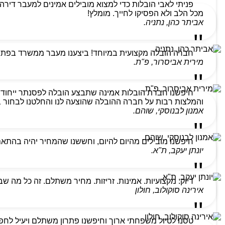
מכל הלב ולא הפסיקו לחייך. מומלץ!
אביתר כהן, נתניה.
חברה הובלה מקצועית במיוחד! ביצענו מעבר ממשרד בפתח ת
מירית אביסרור, פ"ת.
חיפשנו חברת הובלות אמינה שתבצע הובלה לפסנתר ייחודי
והמלצות רבות על חברה ההובלה שהוצעה לנו והחלטנו לבחור בהם
אמנון לבנוסקי, שוהם.
חיפשנו מובילים מהיום להיום, וחששנו שהמחיר יהיה בהתא
יונתן יעקב, ת"א.
דיוק. מקצועיות. אמינות. זריזות. מחיר משתלם. זה כל מה ש
אירינה סוקולוב, חולון
טסנו לטיול משפחתי ארוך וחיפשנו פתרון משתלם ויעיל לחפצ