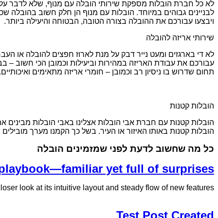
לא כל חברת הובלות מספקת שירותי הובלה עם מנוף, שלא לדבר על ס
לבניינים גבוהים במיוחד. הובלות עם מנוף הן חלק חשוב בהובלה שכן 
ויבצעו עבורכם את ההובלה בצורה הטובה, הבטוחה והיעילה ביותר.
שירותי אריזה להובלה
לא די בארגזים ומעט נייר דבק על מנת לארוז חפצים להובלה או העברה
עבורכם את עבודת האריזה במהירות וביעילות וכמובן הכי חשוב – בבט
תחום שדרוש בו ניסיון רב וכמובן – חומרי אריזה מתאימים ואיכותיים.
הובלות קטנות
הובלות קטנות עם חברת אבי הובלות אצלינו באבי הובלות מבינים את
הובלות קטנות באותו האיזור או העיר. בשל כך הקמנו מערך מובילים
כל מה שחשוב לדעת לפני שמזמינים הובלה
playbook—familiar yet full of surprises
ser look at its intuitive layout and steady flow of new features.
Test Post Created