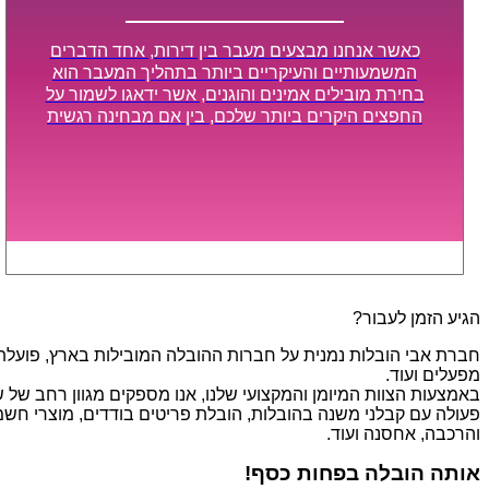
כאשר אנחנו מבצעים מעבר בין דירות, אחד הדברים
המשמעותיים והעיקריים ביותר בתהליך המעבר הוא
בחירת מובילים אמינים והוגנים, אשר ידאגו לשמור על
החפצים היקרים ביותר שלכם, בין אם מבחינה רגשית
ובין אם מבחינה כספית, ויספקו הובלה מהירה, בטוחה,
וללא נזקים מיותרים, אשר תקל על תהליך המעבר כמה
שיותר.
הגיע הזמן לעבור?
חברת אבי הובלות נמנית על חברות ההובלה המובילות בארץ, פועלת בת
מפעלים ועוד.
פעולה עם קבלני משנה בהובלות, הובלת פריטים בודדים, מוצרי חשמל,
והרכבה, אחסנה ועוד.
אותה הובלה בפחות כסף!