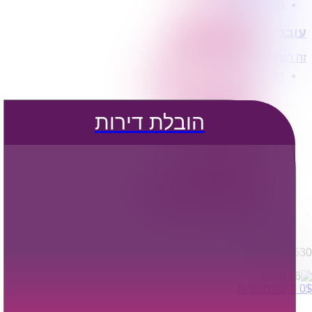
הובלת דירות
הובלה עם מנוף
עוברים דירה?
הובלה עם אריזה
הובלה עם אחסנה
זה הזמן לדבר איתנו...
הובלות ישובים בארץ
הובלות קטנות
הובלת פריטים בודדים
הובלת מוצרי חשמל
הובלת דירות
הובלת רהיטים
הובלות מיוחדות
הובלות לעסקים
הובלות משרדים
הובלות מפעלים
שירותי הפצה קו חלוקה
קבלני משנה הובלות
דברו איתנו
0795805530
$
0
0
עגלת קניות