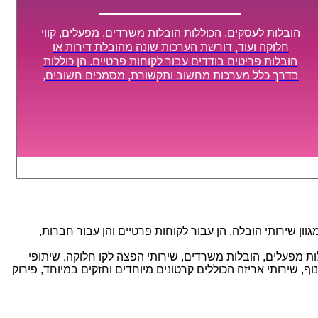
הובלות לעסקים, הכוללות הובלות משרדים, מפעלים, קווי
חלוקה ועוד, דורשת הערכות שונה מהובלת דירות או
הובלות פריטים בודדים עבור לקוחות פרטיים. הן כוללות
בדרך כלל מערכות מחשוב ותקשורת, מסמכים חשובים,
מכונות מסיביות ויקרות, אשר דורשות תשומת לב מיוחדת
ואריזה קפדנית ומסודרת אשר תבטיח תהליך מעבר יעיל
ומהיר.
ן שירותי הובלה, הן עבור לקוחות פרטיים והן עבור חברות,
אנו מספקים מגוון רחב של שירותי הובלה עם חווית שירות יוצאת דופן וזמינות 24/7, הכוללים: הובלות מפעלים, הובלות משרדים, שירותי הפצה לקו חלוקה, שיתופי
, שירותי אריזה הכוללים קרטונים מיוחדים וחזקים במיוחד, פירוק