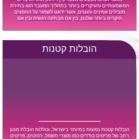
הובלות מפעלים
המשמעותיים והעיקריים ביותר בתהליך המעבר הוא בחירת
שירותי הפצה קו חלוקה
מובילים אמינים והוגנים, אשר ידאגו לשמור על החפצים
היקרים ביותר שלכם, בין אם מבחינה רגשית ובין אם
קבלני משנה הובלות
מבחינה כספית, ויספקו הובלה מהירה, בטוחה, וללא נזקים
דברו איתנו
מיותרים, אשר תקל על תהליך המעבר כמה שיותר.
0795805530
הובלות קטנות
$
0
0
עגלת קניות
הובלות קטנות נפוצות במיוחד בישראל, וכוללות הובלת מגוון
רחב של פריטים בודדים כמו מוצרי חשמל, רהיטים, פריטים