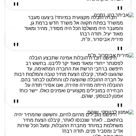
חברה הובלה מקצועית במיוחד! ביצענו מעבר
ממשרד בפתח תקווה אל משרד חדש ברמת גן,
והמעבר היה מושלם! הכל היה מסודר, מהיר ומאוד
מאוד יעיל. תודה רבה!
מירית אביסרור, פ"ת.
חיפשנו חברת הובלות אמינה שתבצע הובלה
לפסנתר ייחודי ומאוד מאוד יקר לליבנו. בחשש רב
חיפשנו ברחבי הרשת את החברה המתאימה, עד
שהגענו לאתר, קיבלנו הצעת מחיר טובה והמלצות רבות
על חברה ההובלה שהוצעה לנו והחלטנו לבחור בהם.
ההובלה הייתה מהירה וזהירה, ואנו אסירי תודה על
הבחירה במובילים מקצועיים ואמינים כאלו. יישר כוח!
אמנון לבנוסקי, שוהם.
חיפשנו מובילים מהיום להיום, וחששנו שהמחיר יהיה
בהתאם... לאחר שנכנסו לאתר, קיבלנו הצעת מחיר
משתלמת במיוחד מחברת ההובלות, ומעל הכל שירות
אדיב ומסביר פנים. תודה רבה!