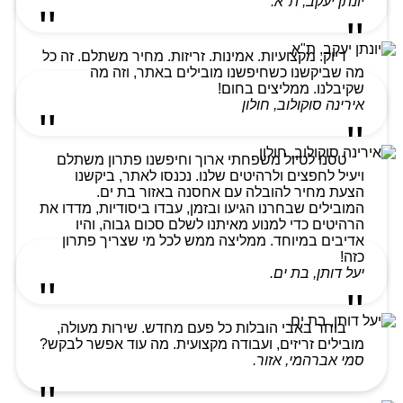
יונתן יעקב, ת"א.
דיוק. מקצועיות. אמינות. זריזות. מחיר משתלם. זה כל
מה שביקשנו כשחיפשנו מובילים באתר, וזה מה
שקיבלנו. ממליצים בחום!
אירינה סוקולוב, חולון
טסנו לטיול משפחתי ארוך וחיפשנו פתרון משתלם
ויעיל לחפצים ולרהיטים שלנו. נכנסו לאתר, ביקשנו
הצעת מחיר להובלה עם אחסנה באזור בת ים.
המובילים שבחרנו הגיעו ובזמן, עבדו ביסודיות, מדדו את
הרהיטים כדי למנוע מאיתנו לשלם סכום גבוה, והיו
אדיבים במיוחד. ממליצה ממש לכל מי שצריך פתרון
כזה!
יעל דותן, בת ים.
בוחר באבי הובלות כל פעם מחדש. שירות מעולה,
מובילים זריזים, ועבודה מקצועית. מה עוד אפשר לבקש?
סמי אברהמי, אזור.