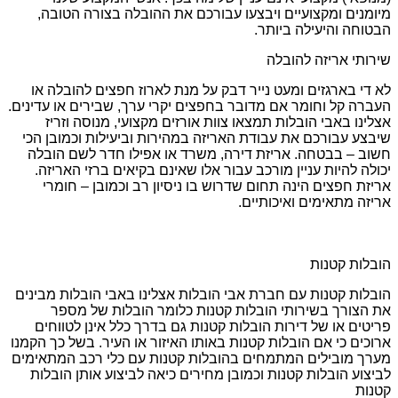
מיומנים ומקצועיים ויבצעו עבורכם את ההובלה בצורה הטובה,
הבטוחה והיעילה ביותר.
שירותי אריזה להובלה
לא די בארגזים ומעט נייר דבק על מנת לארוז חפצים להובלה או
העברה קל וחומר אם מדובר בחפצים יקרי ערך, שבירים או עדינים.
אצלינו באבי הובלות תמצאו צוות אורזים מקצועי, מנוסה וזריז
שיבצע עבורכם את עבודת האריזה במהירות וביעילות וכמובן הכי
חשוב – בבטחה. אריזת דירה, משרד או אפילו חדר לשם הובלה
יכולה להיות עניין מורכב עבור אלו שאינם בקיאים ברזי האריזה.
אריזת חפצים הינה תחום שדרוש בו ניסיון רב וכמובן – חומרי
אריזה מתאימים ואיכותיים.
הובלות קטנות
הובלות קטנות עם חברת אבי הובלות אצלינו באבי הובלות מבינים
את הצורך בשירותי הובלות קטנות כלומר הובלות של מספר
פריטים או של דירות הובלות קטנות גם בדרך כלל אינן לטווחים
ארוכים כי אם הובלות קטנות באותו האיזור או העיר. בשל כך הקמנו
מערך מובילים המתמחים בהובלות קטנות עם כלי רכב המתאימים
לביצוע הובלות קטנות וכמובן מחירים כיאה לביצוע אותן הובלות
קטנות