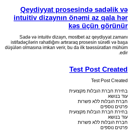
Qeydiyyat prosesində sadəlik və
intuitiv dizaynın önəmi az qala hər
kəs üçün görünür
Sadə və intuitiv dizayn, mostbet az qeydiyyat zamanı
istifadəçilərin rahatlığını artıraraq prosesin sürətli və başa
düşülən olmasına imkan verir, bu da ilk təəssüratları mühüm
edir.
Test Post Created
Test Post Created
בחירת חברת הובלות מקצועית
עוד בנושא
חברת הובלות ללא פשרות
פרטים נוספים
בחירת חברת הובלות מקצועית
עוד בנושא
חברת הובלות ללא פשרות
פרטים נוספים