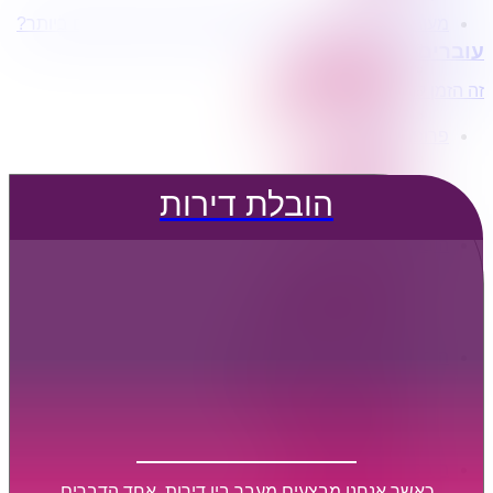
מעוניינים בשירותי הובלות מכל סוג במחירים הטובים ביותר?
הובלת דירות
עוברים דירה?
הובלה עם מנוף
הובלה עם אריזה
זה הזמן לדבר איתנו...
הובלה עם אחסנה
פרופיל החברה
קצת עלינו
טיפים להובלות
הובלת דירות
שירותים נלווים
מידע מקצועי
הובלת דירות
הובלה עם מנוף
הובלה עם אריזה
הובלה עם אחסנה
הובלות ישובים בארץ
הובלות קטנות
הובלת פריטים בודדים
הובלת מוצרי חשמל
הובלת רהיטים
הובלות מיוחדות
הובלות לעסקים
הובלות משרדים
כאשר אנחנו מבצעים מעבר בין דירות, אחד הדברים