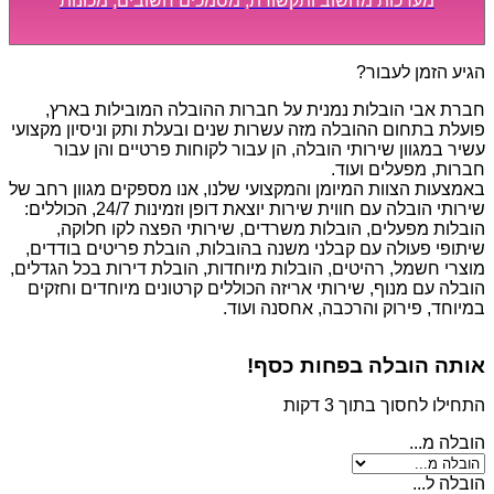
מערכות מחשוב ותקשורת, מסמכים חשובים, מכונות
מסיביות ויקרות, אשר דורשות תשומת לב מיוחדת ואריזה
קפדנית ומסודרת אשר תבטיח תהליך מעבר יעיל ומהיר.
הגיע הזמן לעבור?
חברת אבי הובלות נמנית על חברות ההובלה המובילות בארץ,
פועלת בתחום ההובלה מזה עשרות שנים ובעלת ותק וניסיון מקצועי
עשיר במגוון שירותי הובלה, הן עבור לקוחות פרטיים והן עבור
חברות, מפעלים ועוד.
באמצעות הצוות המיומן והמקצועי שלנו, אנו מספקים מגוון רחב של
שירותי הובלה עם חווית שירות יוצאת דופן וזמינות 24/7, הכוללים:
הובלות מפעלים, הובלות משרדים, שירותי הפצה לקו חלוקה,
שיתופי פעולה עם קבלני משנה בהובלות, הובלת פריטים בודדים,
מוצרי חשמל, רהיטים, הובלות מיוחדות, הובלת דירות בכל הגדלים,
הובלה עם מנוף, שירותי אריזה הכוללים קרטונים מיוחדים וחזקים
במיוחד, פירוק והרכבה, אחסנה ועוד.
אותה הובלה בפחות כסף!
התחילו לחסוך בתוך 3 דקות
הובלה מ...
הובלה ל...