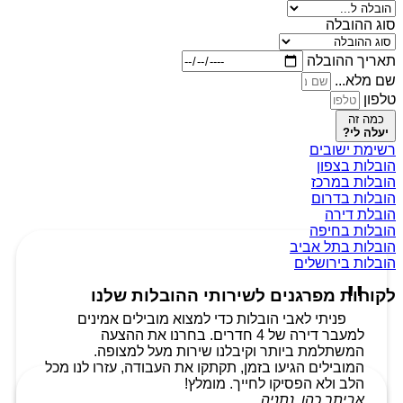
סוג ההובלה
תאריך ההובלה
שם מלא...
טלפון
כמה זה
יעלה לי?
רשימת ישובים
הובלות בצפון
הובלות במרכז
הובלות בדרום
הובלת דירה
הובלות בחיפה
הובלות בתל אביב
הובלות בירושלים
לקוחות מפרגנים לשירותי ההובלות שלנו
פניתי לאבי הובלות כדי למצוא מובילים אמינים
למעבר דירה של 4 חדרים. בחרנו את ההצעה
המשתלמת ביותר וקיבלנו שירות מעל למצופה.
המובילים הגיעו בזמן, תקתקו את העבודה, עזרו לנו מכל
הלב ולא הפסיקו לחייך. מומלץ!
אביתר כהן, נתניה.