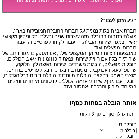
מערכות מחשוב ותקשורת, מסמכים חשובים, מכונות
מסיביות ויקרות, אשר דורשות תשומת לב מיוחדת ואריזה
קפדנית ומסודרת אשר תבטיח תהליך מעבר יעיל ומהיר.
הגיע הזמן לעבור?
חברת אבי הובלות נמנית על חברות ההובלה המובילות בארץ,
פועלת בתחום ההובלה מזה עשרות שנים ובעלת ותק וניסיון מקצועי
עשיר במגוון שירותי הובלה, הן עבור לקוחות פרטיים והן עבור
חברות, מפעלים ועוד.
באמצעות הצוות המיומן והמקצועי שלנו, אנו מספקים מגוון רחב של
שירותי הובלה עם חווית שירות יוצאת דופן וזמינות 24/7, הכוללים:
הובלות מפעלים, הובלות משרדים, שירותי הפצה לקו חלוקה,
שיתופי פעולה עם קבלני משנה בהובלות, הובלת פריטים בודדים,
מוצרי חשמל, רהיטים, הובלות מיוחדות, הובלת דירות בכל הגדלים,
הובלה עם מנוף, שירותי אריזה הכוללים קרטונים מיוחדים וחזקים
במיוחד, פירוק והרכבה, אחסנה ועוד.
אותה הובלה בפחות כסף!
התחילו לחסוך בתוך 3 דקות
הובלה מ...
הובלה ל...