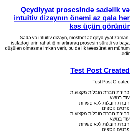
Qeydiyyat prosesində sadəlik və
intuitiv dizaynın önəmi az qala hər
kəs üçün görünür
Sadə və intuitiv dizayn, mostbet az qeydiyyat zamanı
istifadəçilərin rahatlığını artıraraq prosesin sürətli və başa
düşülən olmasına imkan verir, bu da ilk təəssüratları mühüm
edir.
Test Post Created
Test Post Created
בחירת חברת הובלות מקצועית
עוד בנושא
חברת הובלות ללא פשרות
פרטים נוספים
בחירת חברת הובלות מקצועית
עוד בנושא
חברת הובלות ללא פשרות
פרטים נוספים