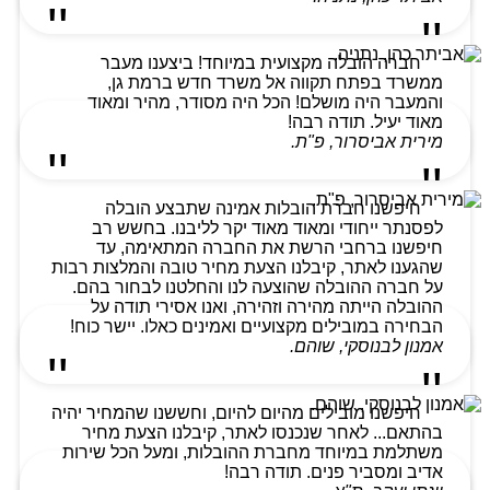
חברה הובלה מקצועית במיוחד! ביצענו מעבר
ממשרד בפתח תקווה אל משרד חדש ברמת גן,
והמעבר היה מושלם! הכל היה מסודר, מהיר ומאוד
מאוד יעיל. תודה רבה!
מירית אביסרור, פ"ת.
חיפשנו חברת הובלות אמינה שתבצע הובלה
לפסנתר ייחודי ומאוד מאוד יקר לליבנו. בחשש רב
חיפשנו ברחבי הרשת את החברה המתאימה, עד
שהגענו לאתר, קיבלנו הצעת מחיר טובה והמלצות רבות
על חברה ההובלה שהוצעה לנו והחלטנו לבחור בהם.
ההובלה הייתה מהירה וזהירה, ואנו אסירי תודה על
הבחירה במובילים מקצועיים ואמינים כאלו. יישר כוח!
אמנון לבנוסקי, שוהם.
חיפשנו מובילים מהיום להיום, וחששנו שהמחיר יהיה
בהתאם... לאחר שנכנסו לאתר, קיבלנו הצעת מחיר
משתלמת במיוחד מחברת ההובלות, ומעל הכל שירות
אדיב ומסביר פנים. תודה רבה!