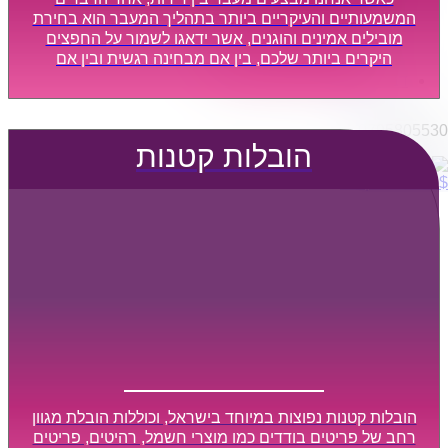
הובלות מפעלים
המשמעותיים והעיקריים ביותר בתהליך המעבר הוא בחירת
שירותי הפצה קו חלוקה
מובילים אמינים והוגנים, אשר ידאגו לשמור על החפצים
היקרים ביותר שלכם, בין אם מבחינה רגשית ובין אם
קבלני משנה הובלות
מבחינה כספית, ויספקו הובלה מהירה, בטוחה, וללא נזקים
דברו איתנו
מיותרים, אשר תקל על תהליך המעבר כמה שיותר.
0795805530
הובלות קטנות
$
0
0
עגלת קניות
הובלות קטנות נפוצות במיוחד בישראל, וכוללות הובלת מגוון
רחב של פריטים בודדים כמו מוצרי חשמל, רהיטים, פריטים