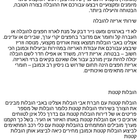
מיומנים ומקצועיים ויבצעו עבורכם את ההובלה בצורה הטובה,
הבטוחה והיעילה ביותר.
שירותי אריזה להובלה
לא די בארגזים ומעט נייר דבק על מנת לארוז חפצים להובלה או
העברה קל וחומר אם מדובר בחפצים יקרי ערך, שבירים או עדינים.
אצלינו באבי הובלות תמצאו צוות אורזים מקצועי, מנוסה וזריז
שיבצע עבורכם את עבודת האריזה במהירות וביעילות וכמובן הכי
חשוב – בבטחה. אריזת דירה, משרד או אפילו חדר לשם הובלה
יכולה להיות עניין מורכב עבור אלו שאינם בקיאים ברזי האריזה.
אריזת חפצים הינה תחום שדרוש בו ניסיון רב וכמובן – חומרי
אריזה מתאימים ואיכותיים.
הובלות קטנות
הובלות קטנות עם חברת אבי הובלות אצלינו באבי הובלות מבינים
את הצורך בשירותי הובלות קטנות כלומר הובלות של מספר
פריטים או של דירות הובלות קטנות גם בדרך כלל אינן לטווחים
ארוכים כי אם הובלות קטנות באותו האיזור או העיר. בשל כך הקמנו
מערך מובילים המתמחים בהובלות קטנות עם כלי רכב המתאימים
לביצוע הובלות קטנות וכמובן מחירים כיאה לביצוע אותן הובלות
קטנות