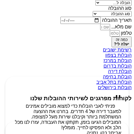
סוג ההובלה
תאריך ההובלה
שם מלא...
טלפון
כמה זה
יעלה לי?
רשימת ישובים
הובלות בצפון
הובלות במרכז
הובלות בדרום
הובלת דירה
הובלות בחיפה
הובלות בתל אביב
הובלות בירושלים
לקוחות מפרגנים לשירותי ההובלות שלנו
פניתי לאבי הובלות כדי למצוא מובילים אמינים
למעבר דירה של 4 חדרים. בחרנו את ההצעה
המשתלמת ביותר וקיבלנו שירות מעל למצופה.
המובילים הגיעו בזמן, תקתקו את העבודה, עזרו לנו מכל
הלב ולא הפסיקו לחייך. מומלץ!
אביתר כהן, נתניה.