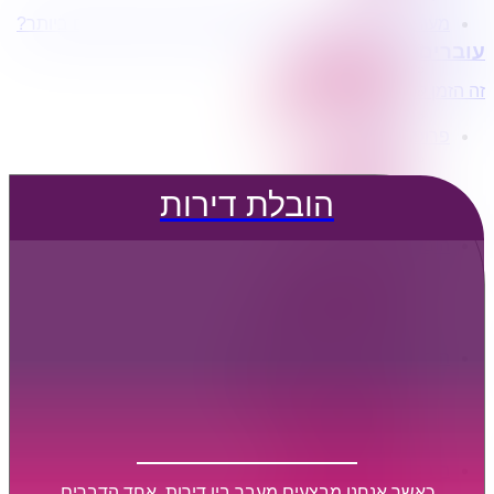
מעוניינים בשירותי הובלות מכל סוג במחירים הטובים ביותר?
הובלת דירות
עוברים דירה?
הובלה עם מנוף
הובלה עם אריזה
זה הזמן לדבר איתנו...
הובלה עם אחסנה
פרופיל החברה
קצת עלינו
טיפים להובלות
הובלת דירות
שירותים נלווים
מידע מקצועי
הובלת דירות
הובלה עם מנוף
הובלה עם אריזה
הובלה עם אחסנה
הובלות ישובים בארץ
הובלות קטנות
הובלת פריטים בודדים
הובלת מוצרי חשמל
הובלת רהיטים
הובלות מיוחדות
הובלות לעסקים
הובלות משרדים
כאשר אנחנו מבצעים מעבר בין דירות, אחד הדברים