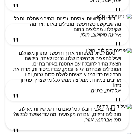
יונתן יעקב, ת"א.
דיוק. מקצועיות. אמינות. זריזות. מחיר משתלם. זה כל
מה שביקשנו כשחיפשנו מובילים באתר, וזה מה
שקיבלנו. ממליצים בחום!
אירינה סוקולוב, חולון
טסנו לטיול משפחתי ארוך וחיפשנו פתרון משתלם
ויעיל לחפצים ולרהיטים שלנו. נכנסו לאתר, ביקשנו
הצעת מחיר להובלה עם אחסנה באזור בת ים.
המובילים שבחרנו הגיעו ובזמן, עבדו ביסודיות, מדדו את
הרהיטים כדי למנוע מאיתנו לשלם סכום גבוה, והיו
אדיבים במיוחד. ממליצה ממש לכל מי שצריך פתרון
כזה!
יעל דותן, בת ים.
בוחר באבי הובלות כל פעם מחדש. שירות מעולה,
מובילים זריזים, ועבודה מקצועית. מה עוד אפשר לבקש?
סמי אברהמי, אזור.