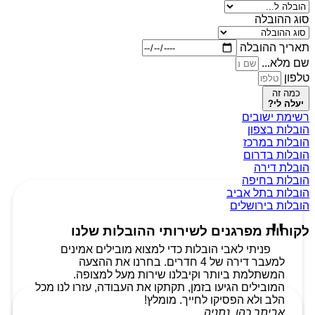
סוג ההובלה
תאריך ההובלה
שם מלא...
טלפון
כמה זה
יעלה לי?
רשימת ישובים
הובלות בצפון
הובלות במרכז
הובלות בדרום
הובלת דירה
הובלות בחיפה
הובלות בתל אביב
הובלות בירושלים
לקוחות מפרגנים לשירותי ההובלות שלנו
פניתי לאבי הובלות כדי למצוא מובילים אמינים
למעבר דירה של 4 חדרים. בחרנו את ההצעה
המשתלמת ביותר וקיבלנו שירות מעל למצופה.
המובילים הגיעו בזמן, תקתקו את העבודה, עזרו לנו מכל
הלב ולא הפסיקו לחייך. מומלץ!
אביתר כהן, נתניה.