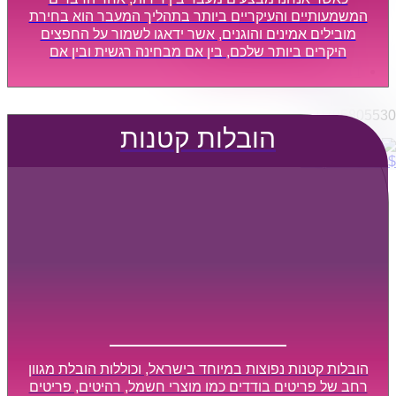
הובלות מפעלים
המשמעותיים והעיקריים ביותר בתהליך המעבר הוא בחירת
שירותי הפצה קו חלוקה
מובילים אמינים והוגנים, אשר ידאגו לשמור על החפצים
היקרים ביותר שלכם, בין אם מבחינה רגשית ובין אם
קבלני משנה הובלות
מבחינה כספית, ויספקו הובלה מהירה, בטוחה, וללא נזקים
דברו איתנו
מיותרים, אשר תקל על תהליך המעבר כמה שיותר.
0795805530
הובלות קטנות
$
0
0
עגלת קניות
הובלות קטנות נפוצות במיוחד בישראל, וכוללות הובלת מגוון
רחב של פריטים בודדים כמו מוצרי חשמל, רהיטים, פריטים