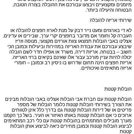
מיומנים ומקצועיים ויבצעו עבורכם את ההובלה בצורה הטובה,
הבטוחה והיעילה ביותר.
שירותי אריזה להובלה
לא די בארגזים ומעט נייר דבק על מנת לארוז חפצים להובלה או
העברה קל וחומר אם מדובר בחפצים יקרי ערך, שבירים או עדינים.
אצלינו באבי הובלות תמצאו צוות אורזים מקצועי, מנוסה וזריז
שיבצע עבורכם את עבודת האריזה במהירות וביעילות וכמובן הכי
חשוב – בבטחה. אריזת דירה, משרד או אפילו חדר לשם הובלה
יכולה להיות עניין מורכב עבור אלו שאינם בקיאים ברזי האריזה.
אריזת חפצים הינה תחום שדרוש בו ניסיון רב וכמובן – חומרי
אריזה מתאימים ואיכותיים.
הובלות קטנות
הובלות קטנות עם חברת אבי הובלות אצלינו באבי הובלות מבינים
את הצורך בשירותי הובלות קטנות כלומר הובלות של מספר
פריטים או של דירות הובלות קטנות גם בדרך כלל אינן לטווחים
ארוכים כי אם הובלות קטנות באותו האיזור או העיר. בשל כך הקמנו
מערך מובילים המתמחים בהובלות קטנות עם כלי רכב המתאימים
לביצוע הובלות קטנות וכמובן מחירים כיאה לביצוע אותן הובלות
קטנות