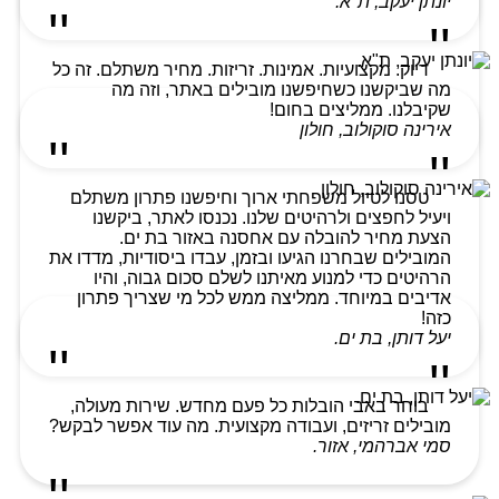
יונתן יעקב, ת"א.
דיוק. מקצועיות. אמינות. זריזות. מחיר משתלם. זה כל
מה שביקשנו כשחיפשנו מובילים באתר, וזה מה
שקיבלנו. ממליצים בחום!
אירינה סוקולוב, חולון
טסנו לטיול משפחתי ארוך וחיפשנו פתרון משתלם
ויעיל לחפצים ולרהיטים שלנו. נכנסו לאתר, ביקשנו
הצעת מחיר להובלה עם אחסנה באזור בת ים.
המובילים שבחרנו הגיעו ובזמן, עבדו ביסודיות, מדדו את
הרהיטים כדי למנוע מאיתנו לשלם סכום גבוה, והיו
אדיבים במיוחד. ממליצה ממש לכל מי שצריך פתרון
כזה!
יעל דותן, בת ים.
בוחר באבי הובלות כל פעם מחדש. שירות מעולה,
מובילים זריזים, ועבודה מקצועית. מה עוד אפשר לבקש?
סמי אברהמי, אזור.