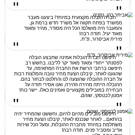
חברה הובלה מקצועית במיוחד! ביצענו מעבר
ממשרד בפתח תקווה אל משרד חדש ברמת גן,
והמעבר היה מושלם! הכל היה מסודר, מהיר ומאוד
מאוד יעיל. תודה רבה!
מירית אביסרור, פ"ת.
חיפשנו חברת הובלות אמינה שתבצע הובלה
לפסנתר ייחודי ומאוד מאוד יקר לליבנו. בחשש רב
חיפשנו ברחבי הרשת את החברה המתאימה, עד
שהגענו לאתר, קיבלנו הצעת מחיר טובה והמלצות רבות
על חברה ההובלה שהוצעה לנו והחלטנו לבחור בהם.
ההובלה הייתה מהירה וזהירה, ואנו אסירי תודה על
הבחירה במובילים מקצועיים ואמינים כאלו. יישר כוח!
אמנון לבנוסקי, שוהם.
חיפשנו מובילים מהיום להיום, וחששנו שהמחיר יהיה
בהתאם... לאחר שנכנסו לאתר, קיבלנו הצעת מחיר
משתלמת במיוחד מחברת ההובלות, ומעל הכל שירות
אדיב ומסביר פנים. תודה רבה!