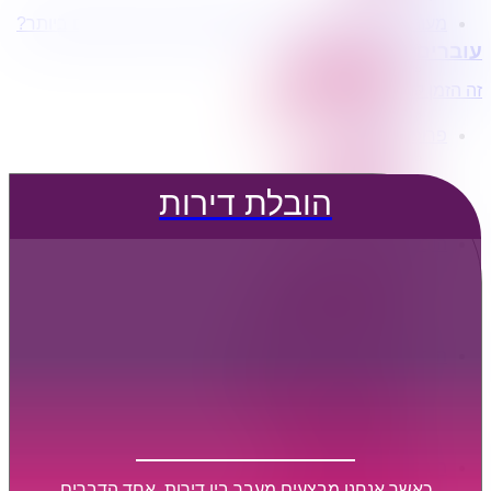
מעוניינים בשירותי הובלות מכל סוג במחירים הטובים ביותר?
הובלת דירות
עוברים דירה?
הובלה עם מנוף
הובלה עם אריזה
זה הזמן לדבר איתנו...
הובלה עם אחסנה
פרופיל החברה
קצת עלינו
טיפים להובלות
הובלת דירות
שירותים נלווים
מידע מקצועי
הובלת דירות
הובלה עם מנוף
הובלה עם אריזה
הובלה עם אחסנה
הובלות ישובים בארץ
הובלות קטנות
הובלת פריטים בודדים
הובלת מוצרי חשמל
הובלת רהיטים
הובלות מיוחדות
הובלות לעסקים
הובלות משרדים
כאשר אנחנו מבצעים מעבר בין דירות, אחד הדברים