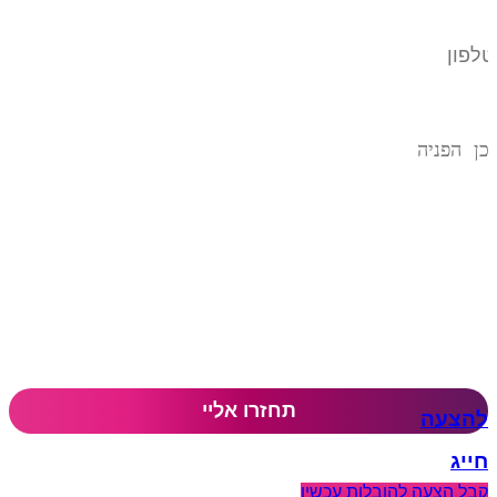
להצעה
חייג
קבל הצעה להובלות עכשיו​