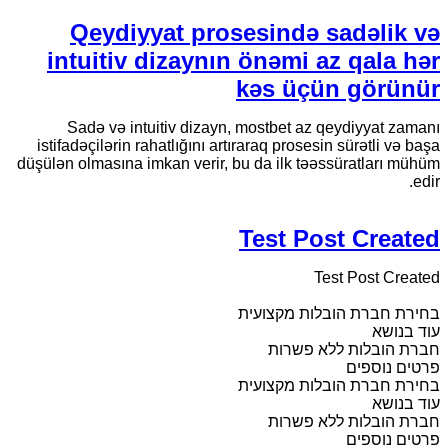
Qeydiyyat prosesində sadəlik və
intuitiv dizaynın önəmi az qala hər
kəs üçün görünür
Sadə və intuitiv dizayn, mostbet az qeydiyyat zamanı
istifadəçilərin rahatlığını artıraraq prosesin sürətli və başa
düşülən olmasına imkan verir, bu da ilk təəssüratları mühüm
edir.
Test Post Created
Test Post Created
בחירת חברת הובלות מקצועית
עוד בנושא
חברת הובלות ללא פשרות
פרטים נוספים
בחירת חברת הובלות מקצועית
עוד בנושא
חברת הובלות ללא פשרות
פרטים נוספים