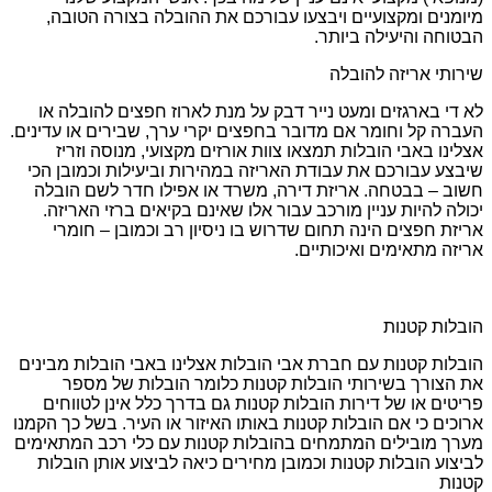
מיומנים ומקצועיים ויבצעו עבורכם את ההובלה בצורה הטובה,
הבטוחה והיעילה ביותר.
שירותי אריזה להובלה
לא די בארגזים ומעט נייר דבק על מנת לארוז חפצים להובלה או
העברה קל וחומר אם מדובר בחפצים יקרי ערך, שבירים או עדינים.
אצלינו באבי הובלות תמצאו צוות אורזים מקצועי, מנוסה וזריז
שיבצע עבורכם את עבודת האריזה במהירות וביעילות וכמובן הכי
חשוב – בבטחה. אריזת דירה, משרד או אפילו חדר לשם הובלה
יכולה להיות עניין מורכב עבור אלו שאינם בקיאים ברזי האריזה.
אריזת חפצים הינה תחום שדרוש בו ניסיון רב וכמובן – חומרי
אריזה מתאימים ואיכותיים.
הובלות קטנות
הובלות קטנות עם חברת אבי הובלות אצלינו באבי הובלות מבינים
את הצורך בשירותי הובלות קטנות כלומר הובלות של מספר
פריטים או של דירות הובלות קטנות גם בדרך כלל אינן לטווחים
ארוכים כי אם הובלות קטנות באותו האיזור או העיר. בשל כך הקמנו
מערך מובילים המתמחים בהובלות קטנות עם כלי רכב המתאימים
לביצוע הובלות קטנות וכמובן מחירים כיאה לביצוע אותן הובלות
קטנות