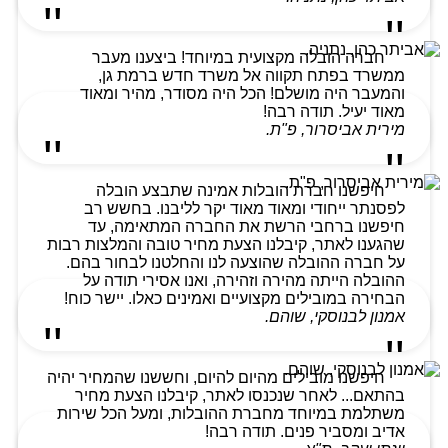
חברה הובלה מקצועית במיוחד! ביצענו מעבר
ממשרד בפתח תקווה אל משרד חדש ברמת גן,
והמעבר היה מושלם! הכל היה מסודר, מהיר ומאוד
מאוד יעיל. תודה רבה!
מירית אביסרור, פ"ת.
חיפשנו חברת הובלות אמינה שתבצע הובלה
לפסנתר ייחודי ומאוד מאוד יקר לליבנו. בחשש רב
חיפשנו ברחבי הרשת את החברה המתאימה, עד
שהגענו לאתר, קיבלנו הצעת מחיר טובה והמלצות רבות
על חברה ההובלה שהוצעה לנו והחלטנו לבחור בהם.
ההובלה הייתה מהירה וזהירה, ואנו אסירי תודה על
הבחירה במובילים מקצועיים ואמינים כאלו. יישר כוח!
אמנון לבנוסקי, שוהם.
חיפשנו מובילים מהיום להיום, וחששנו שהמחיר יהיה
בהתאם... לאחר שנכנסו לאתר, קיבלנו הצעת מחיר
משתלמת במיוחד מחברת ההובלות, ומעל הכל שירות
אדיב ומסביר פנים. תודה רבה!