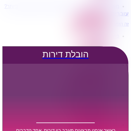
מעוניינים בשירותי הובלות מכל סוג במחירים הטובים ביותר?
הובלת דירות
עוברים דירה?
הובלה עם מנוף
הובלה עם אריזה
זה הזמן לדבר איתנו...
הובלה עם אחסנה
פרופיל החברה
קצת עלינו
טיפים להובלות
הובלת דירות
שירותים נלווים
מידע מקצועי
הובלת דירות
הובלה עם מנוף
הובלה עם אריזה
הובלה עם אחסנה
הובלות ישובים בארץ
הובלות קטנות
הובלת פריטים בודדים
הובלת מוצרי חשמל
הובלת רהיטים
הובלות מיוחדות
הובלות לעסקים
הובלות משרדים
כאשר אנחנו מבצעים מעבר בין דירות, אחד הדברים