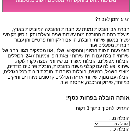
מערכות מחשוב ותקשורת, מסמכים חשובים, מכונות
מסיביות ויקרות, אשר דורשות תשומת לב מיוחדת ואריזה
קפדנית ומסודרת אשר תבטיח תהליך מעבר יעיל ומהיר.
הגיע הזמן לעבור?
חברת אבי הובלות נמנית על חברות ההובלה המובילות בארץ,
פועלת בתחום ההובלה מזה עשרות שנים ובעלת ותק וניסיון מקצועי
עשיר במגוון שירותי הובלה, הן עבור לקוחות פרטיים והן עבור
חברות, מפעלים ועוד.
באמצעות הצוות המיומן והמקצועי שלנו, אנו מספקים מגוון רחב של
שירותי הובלה עם חווית שירות יוצאת דופן וזמינות 24/7, הכוללים:
הובלות מפעלים, הובלות משרדים, שירותי הפצה לקו חלוקה,
שיתופי פעולה עם קבלני משנה בהובלות, הובלת פריטים בודדים,
מוצרי חשמל, רהיטים, הובלות מיוחדות, הובלת דירות בכל הגדלים,
הובלה עם מנוף, שירותי אריזה הכוללים קרטונים מיוחדים וחזקים
במיוחד, פירוק והרכבה, אחסנה ועוד.
אותה הובלה בפחות כסף!
התחילו לחסוך בתוך 3 דקות
הובלה מ...
הובלה ל...