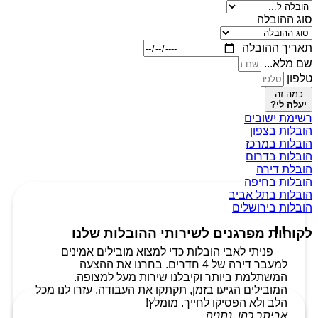
סוג ההובלה
תאריך ההובלה
שם מלא...
טלפון
כמה זה
יעלה לי?
רשימת ישובים
הובלות בצפון
הובלות במרכז
הובלות בדרום
הובלת דירה
הובלות בחיפה
הובלות בתל אביב
הובלות בירושלים
לקוחות מפרגנים לשירותי ההובלות שלנו
פניתי לאבי הובלות כדי למצוא מובילים אמינים
למעבר דירה של 4 חדרים. בחרנו את ההצעה
המשתלמת ביותר וקיבלנו שירות מעל למצופה.
המובילים הגיעו בזמן, תקתקו את העבודה, עזרו לנו מכל
הלב ולא הפסיקו לחייך. מומלץ!
אביתר כהן, נתניה.