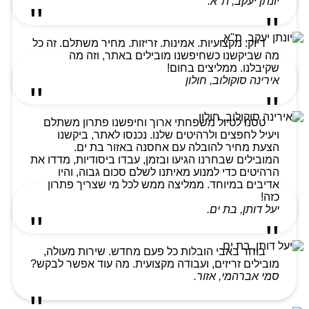
יונתן יעקב, ת"א.
דיוק. מקצועיות. אמינות. זריזות. מחיר משתלם. זה כל
מה שביקשנו כשחיפשנו מובילים באתר, וזה מה
שקיבלנו. ממליצים בחום!
אירינה סוקולוב, חולון
טסנו לטיול משפחתי ארוך וחיפשנו פתרון משתלם
ויעיל לחפצים ולרהיטים שלנו. נכנסו לאתר, ביקשנו
הצעת מחיר להובלה עם אחסנה באזור בת ים.
המובילים שבחרנו הגיעו ובזמן, עבדו ביסודיות, מדדו את
הרהיטים כדי למנוע מאיתנו לשלם סכום גבוה, והיו
אדיבים במיוחד. ממליצה ממש לכל מי שצריך פתרון
כזה!
יעל דותן, בת ים.
בוחר באבי הובלות כל פעם מחדש. שירות מעולה,
מובילים זריזים, ועבודה מקצועית. מה עוד אפשר לבקש?
סמי אברהמי, אזור.