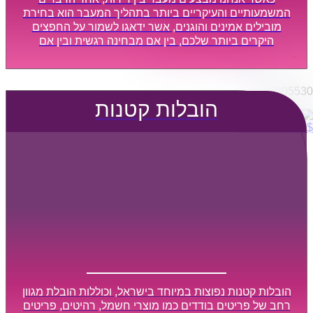
הובלות מפעלים
המשמעותיים והעיקריים ביותר בתהליך המעבר הוא בחירת
שירותי הפצה קו חלוקה
מובילים אמינים והוגנים, אשר ידאגו לשמור על החפצים
היקרים ביותר שלכם, בין אם מבחינה רגשית ובין אם
קבלני משנה הובלות
מבחינה כספית, ויספקו הובלה מהירה, בטוחה, וללא נזקים
דברו איתנו
מיותרים, אשר תקל על תהליך המעבר כמה שיותר.
0795805530
הובלות קטנות
$
0
0
עגלת קניות
הובלות קטנות נפוצות במיוחד בישראל, וכוללות הובלת מגוון
רחב של פריטים בודדים כמו מוצרי חשמל, רהיטים, פריטים