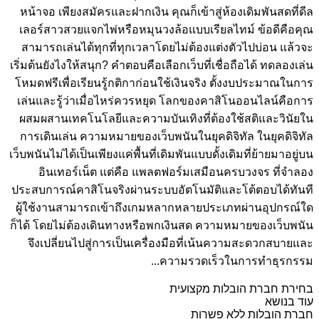
หน้าจอ เพียงสมัครและฝากเงิน คุณก็เข้าสู่ห้องเดิมพันสดที่ดีล
เลอร์สาวสวยแจกไพ่หรือหมุนวงล้อแบบเรียลไทม์ ข้อดีคือคุณ
สามารถเล่นได้ทุกที่ทุกเวลาโดยไม่ต้องแต่งตัวไปบ่อน แล้วจะ
เริ่มต้นยังไงให้สนุก? คำตอบคือเลือกเว็บที่เชื่อถือได้ ทดลองเล่น
โหมดฟรีเพื่อเรียนรู้กติกาก่อนใช้เงินจริง ตั้งงบประมาณในการ
เล่นและรู้ว่าเมื่อไหร่ควรหยุด โลกของคาสิโนออนไลน์คือการ
ผสมผสานเทคโนโลยีและความบันเทิงที่ต้องใช้สติและวินัยใน
การเดินเล่น ความหมายของเว็บพนันในยุคดิจิทัล ในยุคดิจิทัล
เว็บพนันไม่ได้เป็นเพียงแค่พื้นที่เดิมพันแบบดั้งเดิมที่ย้ายมาอยู่บน
อินเทอร์เน็ต แต่คือ แพลตฟอร์มเสมือนครบวงจร ที่จำลอง
ประสบการณ์คาสิโนจริงผ่านระบบอัตโนมัติและโต้ตอบได้ทันที
ผู้ใช้งานสามารถเข้าถึงเกมหลากหลายประเภทผ่านอุปกรณ์ใด
ก็ได้ โดยไม่ต้องเดินทางหรือพกเงินสด ความหมายของเว็บพนัน
จึงเปลี่ยนไปสู่การเป็นเครื่องมือที่เน้นความสะดวกสบายและ
ความรวดเร็วในการทำธุรกรรม...
בחירת חברת הובלות מקצועית
עוד בנושא
חברת הובלות ללא פשרות