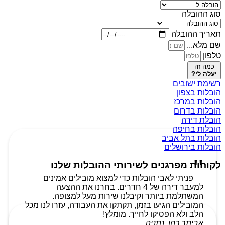
סוג ההובלה
תאריך ההובלה
שם מלא...
טלפון
כמה זה
יעלה לי?
רשימת ישובים
הובלות בצפון
הובלות במרכז
הובלות בדרום
הובלת דירה
הובלות בחיפה
הובלות בתל אביב
הובלות בירושלים
לקוחות מפרגנים לשירותי ההובלות שלנו
פניתי לאבי הובלות כדי למצוא מובילים אמינים
למעבר דירה של 4 חדרים. בחרנו את ההצעה
המשתלמת ביותר וקיבלנו שירות מעל למצופה.
המובילים הגיעו בזמן, תקתקו את העבודה, עזרו לנו מכל
הלב ולא הפסיקו לחייך. מומלץ!
אביתר כהן, נתניה.