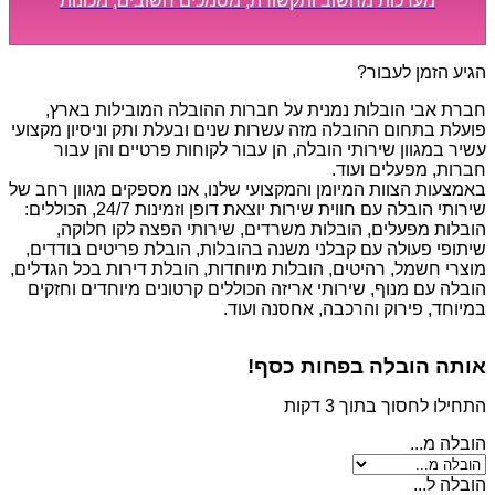
מערכות מחשוב ותקשורת, מסמכים חשובים, מכונות
מסיביות ויקרות, אשר דורשות תשומת לב מיוחדת ואריזה
קפדנית ומסודרת אשר תבטיח תהליך מעבר יעיל ומהיר.
הגיע הזמן לעבור?
חברת אבי הובלות נמנית על חברות ההובלה המובילות בארץ,
פועלת בתחום ההובלה מזה עשרות שנים ובעלת ותק וניסיון מקצועי
עשיר במגוון שירותי הובלה, הן עבור לקוחות פרטיים והן עבור
חברות, מפעלים ועוד.
באמצעות הצוות המיומן והמקצועי שלנו, אנו מספקים מגוון רחב של
שירותי הובלה עם חווית שירות יוצאת דופן וזמינות 24/7, הכוללים:
הובלות מפעלים, הובלות משרדים, שירותי הפצה לקו חלוקה,
שיתופי פעולה עם קבלני משנה בהובלות, הובלת פריטים בודדים,
מוצרי חשמל, רהיטים, הובלות מיוחדות, הובלת דירות בכל הגדלים,
הובלה עם מנוף, שירותי אריזה הכוללים קרטונים מיוחדים וחזקים
במיוחד, פירוק והרכבה, אחסנה ועוד.
אותה הובלה בפחות כסף!
התחילו לחסוך בתוך 3 דקות
הובלה מ...
הובלה ל...