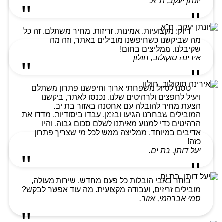
יונתן יעקב, ת"א.
דיוק. מקצועיות. אמינות. זריזות. מחיר משתלם. זה כל
מה שביקשנו כשחיפשנו מובילים באתר, וזה מה
שקיבלנו. ממליצים בחום!
אירינה סוקולוב, חולון
טסנו לטיול משפחתי ארוך וחיפשנו פתרון משתלם
ויעיל לחפצים ולרהיטים שלנו. נכנסו לאתר, ביקשנו
הצעת מחיר להובלה עם אחסנה באזור בת ים.
המובילים שבחרנו הגיעו ובזמן, עבדו ביסודיות, מדדו את
הרהיטים כדי למנוע מאיתנו לשלם סכום גבוה, והיו
אדיבים במיוחד. ממליצה ממש לכל מי שצריך פתרון
כזה!
יעל דותן, בת ים.
בוחר באבי הובלות כל פעם מחדש. שירות מעולה,
מובילים זריזים, ועבודה מקצועית. מה עוד אפשר לבקש?
סמי אברהמי, אזור.