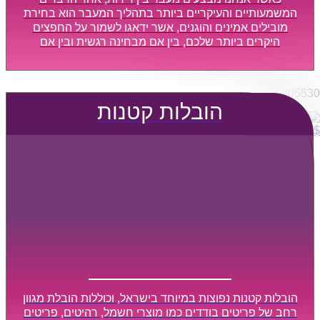
הובלות מפעלים
המשמעותיים והעיקריים ביותר בתהליך המעבר הוא בחירת
שירותי הפצה קו חלוקה
מובילים אמינים והוגנים, אשר ידאגו לשמור על החפצים
היקרים ביותר שלכם, בין אם מבחינה רגשית ובין אם
קבלני משנה הובלות
מבחינה כספית, ויספקו הובלה מהירה, בטוחה, וללא נזקים
דברו איתנו
מיותרים, אשר תקל על תהליך המעבר כמה שיותר.
0795805530
הובלות קטנות
$
0
0
עגלת קניות
הובלות קטנות נפוצות במיוחד בישראל, וכוללות הובלת מגוון
רחב של פריטים בודדים כמו מוצרי חשמל, רהיטים, פריטים