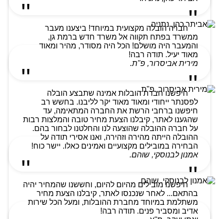
חברה הובלה מקצועית במיוחד! ביצענו מעבר
ממשרד בפתח תקווה אל משרד חדש ברמת גן,
והמעבר היה מושלם! הכל היה מסודר, מהיר ומאוד
מאוד יעיל. תודה רבה!
מירית אביסרור, פ"ת.
חיפשנו חברת הובלות אמינה שתבצע הובלה
לפסנתר ייחודי ומאוד מאוד יקר לליבנו. בחשש רב
חיפשנו ברחבי הרשת את החברה המתאימה, עד
שהגענו לאתר, קיבלנו הצעת מחיר טובה והמלצות רבות
על חברה ההובלה שהוצעה לנו והחלטנו לבחור בהם.
ההובלה הייתה מהירה וזהירה, ואנו אסירי תודה על
הבחירה במובילים מקצועיים ואמינים כאלו. יישר כוח!
אמנון לבנוסקי, שוהם.
חיפשנו מובילים מהיום להיום, וחששנו שהמחיר יהיה
בהתאם... לאחר שנכנסו לאתר, קיבלנו הצעת מחיר
משתלמת במיוחד מחברת ההובלות, ומעל הכל שירות
אדיב ומסביר פנים. תודה רבה!