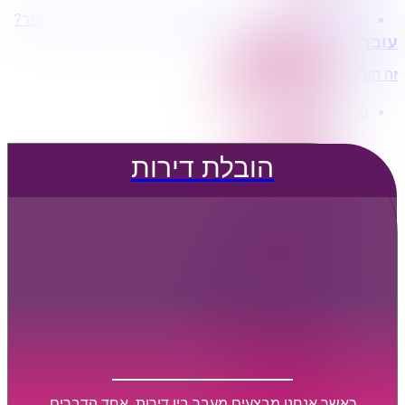
מעוניינים בשירותי הובלות מכל סוג במחירים הטובים ביותר?
הובלת דירות
עוברים דירה?
הובלה עם מנוף
הובלה עם אריזה
זה הזמן לדבר איתנו...
הובלה עם אחסנה
פרופיל החברה
קצת עלינו
טיפים להובלות
הובלת דירות
שירותים נלווים
מידע מקצועי
הובלת דירות
הובלה עם מנוף
הובלה עם אריזה
הובלה עם אחסנה
הובלות ישובים בארץ
הובלות קטנות
הובלת פריטים בודדים
הובלת מוצרי חשמל
הובלת רהיטים
הובלות מיוחדות
הובלות לעסקים
הובלות משרדים
כאשר אנחנו מבצעים מעבר בין דירות, אחד הדברים