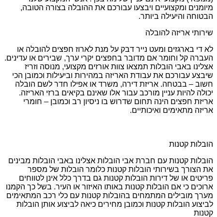
מיומנים ומקצועיים ויבצעו עבורכם את ההובלה בצורה הטובה,
הבטוחה והיעילה ביותר.
שירותי אריזה להובלה
לא די בארגזים ומעט נייר דבק על מנת לארוז חפצים להובלה או
העברה קל וחומר אם מדובר בחפצים יקרי ערך, שבירים או עדינים.
אצלינו באבי הובלות תמצאו צוות אורזים מקצועי, מנוסה וזריז
שיבצע עבורכם את עבודת האריזה במהירות וביעילות וכמובן הכי
חשוב – בבטחה. אריזת דירה, משרד או אפילו חדר לשם הובלה
יכולה להיות עניין מורכב עבור אלו שאינם בקיאים ברזי האריזה.
אריזת חפצים הינה תחום שדרוש בו ניסיון רב וכמובן – חומרי
אריזה מתאימים ואיכותיים.
הובלות קטנות
הובלות קטנות עם חברת אבי הובלות אצלינו באבי הובלות מבינים
את הצורך בשירותי הובלות קטנות כלומר הובלות של מספר
פריטים או של דירות הובלות קטנות גם בדרך כלל אינן לטווחים
ארוכים כי אם הובלות קטנות באותו האיזור או העיר. בשל כך הקמנו
מערך מובילים המתמחים בהובלות קטנות עם כלי רכב המתאימים
לביצוע הובלות קטנות וכמובן מחירים כיאה לביצוע אותן הובלות
קטנות