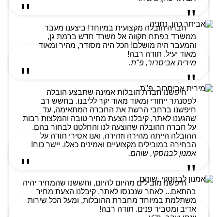
חברה הובלה מקצועית במיוחד! ביצענו מעבר
ממשרד בפתח תקווה אל משרד חדש ברמת גן,
והמעבר היה מושלם! הכל היה מסודר, מהיר ומאוד
מאוד יעיל. תודה רבה!
מירית אביסרור, פ"ת.
חיפשנו חברת הובלות אמינה שתבצע הובלה
לפסנתר ייחודי ומאוד מאוד יקר לליבנו. בחשש רב
חיפשנו ברחבי הרשת את החברה המתאימה, עד
שהגענו לאתר, קיבלנו הצעת מחיר טובה והמלצות רבות
על חברה ההובלה שהוצעה לנו והחלטנו לבחור בהם.
ההובלה הייתה מהירה וזהירה, ואנו אסירי תודה על
הבחירה במובילים מקצועיים ואמינים כאלו. יישר כוח!
אמנון לבנוסקי, שוהם.
חיפשנו מובילים מהיום להיום, וחששנו שהמחיר יהיה
בהתאם... לאחר שנכנסו לאתר, קיבלנו הצעת מחיר
משתלמת במיוחד מחברת ההובלות, ומעל הכל שירות
אדיב ומסביר פנים. תודה רבה!