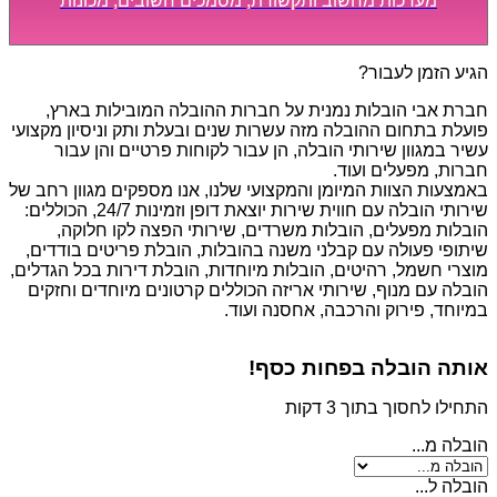
מערכות מחשוב ותקשורת, מסמכים חשובים, מכונות
מסיביות ויקרות, אשר דורשות תשומת לב מיוחדת ואריזה
קפדנית ומסודרת אשר תבטיח תהליך מעבר יעיל ומהיר.
הגיע הזמן לעבור?
חברת אבי הובלות נמנית על חברות ההובלה המובילות בארץ,
פועלת בתחום ההובלה מזה עשרות שנים ובעלת ותק וניסיון מקצועי
עשיר במגוון שירותי הובלה, הן עבור לקוחות פרטיים והן עבור
חברות, מפעלים ועוד.
באמצעות הצוות המיומן והמקצועי שלנו, אנו מספקים מגוון רחב של
שירותי הובלה עם חווית שירות יוצאת דופן וזמינות 24/7, הכוללים:
הובלות מפעלים, הובלות משרדים, שירותי הפצה לקו חלוקה,
שיתופי פעולה עם קבלני משנה בהובלות, הובלת פריטים בודדים,
מוצרי חשמל, רהיטים, הובלות מיוחדות, הובלת דירות בכל הגדלים,
הובלה עם מנוף, שירותי אריזה הכוללים קרטונים מיוחדים וחזקים
במיוחד, פירוק והרכבה, אחסנה ועוד.
אותה הובלה בפחות כסף!
התחילו לחסוך בתוך 3 דקות
הובלה מ...
הובלה ל...