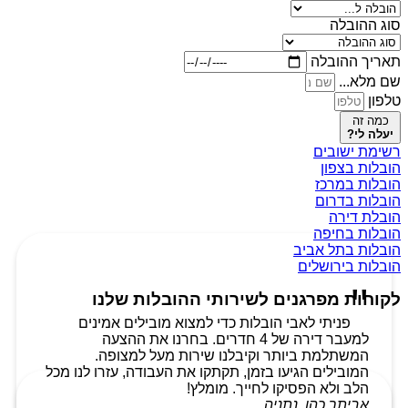
סוג ההובלה
תאריך ההובלה
שם מלא...
טלפון
כמה זה
יעלה לי?
רשימת ישובים
הובלות בצפון
הובלות במרכז
הובלות בדרום
הובלת דירה
הובלות בחיפה
הובלות בתל אביב
הובלות בירושלים
לקוחות מפרגנים לשירותי ההובלות שלנו
פניתי לאבי הובלות כדי למצוא מובילים אמינים
למעבר דירה של 4 חדרים. בחרנו את ההצעה
המשתלמת ביותר וקיבלנו שירות מעל למצופה.
המובילים הגיעו בזמן, תקתקו את העבודה, עזרו לנו מכל
הלב ולא הפסיקו לחייך. מומלץ!
אביתר כהן, נתניה.