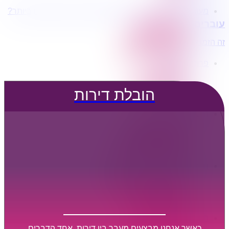
מעוניינים בשירותי הובלות מכל סוג במחירים הטובים ביותר?
הובלת דירות
עוברים דירה?
הובלה עם מנוף
הובלה עם אריזה
זה הזמן לדבר איתנו...
הובלה עם אחסנה
פרופיל החברה
קצת עלינו
טיפים להובלות
הובלת דירות
שירותים נלווים
מידע מקצועי
הובלת דירות
הובלה עם מנוף
הובלה עם אריזה
הובלה עם אחסנה
הובלות ישובים בארץ
הובלות קטנות
הובלת פריטים בודדים
הובלת מוצרי חשמל
הובלת רהיטים
הובלות מיוחדות
הובלות לעסקים
הובלות משרדים
כאשר אנחנו מבצעים מעבר בין דירות, אחד הדברים