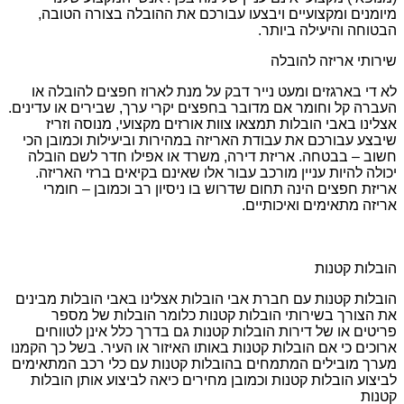
מיומנים ומקצועיים ויבצעו עבורכם את ההובלה בצורה הטובה,
הבטוחה והיעילה ביותר.
שירותי אריזה להובלה
לא די בארגזים ומעט נייר דבק על מנת לארוז חפצים להובלה או
העברה קל וחומר אם מדובר בחפצים יקרי ערך, שבירים או עדינים.
אצלינו באבי הובלות תמצאו צוות אורזים מקצועי, מנוסה וזריז
שיבצע עבורכם את עבודת האריזה במהירות וביעילות וכמובן הכי
חשוב – בבטחה. אריזת דירה, משרד או אפילו חדר לשם הובלה
יכולה להיות עניין מורכב עבור אלו שאינם בקיאים ברזי האריזה.
אריזת חפצים הינה תחום שדרוש בו ניסיון רב וכמובן – חומרי
אריזה מתאימים ואיכותיים.
הובלות קטנות
הובלות קטנות עם חברת אבי הובלות אצלינו באבי הובלות מבינים
את הצורך בשירותי הובלות קטנות כלומר הובלות של מספר
פריטים או של דירות הובלות קטנות גם בדרך כלל אינן לטווחים
ארוכים כי אם הובלות קטנות באותו האיזור או העיר. בשל כך הקמנו
מערך מובילים המתמחים בהובלות קטנות עם כלי רכב המתאימים
לביצוע הובלות קטנות וכמובן מחירים כיאה לביצוע אותן הובלות
קטנות