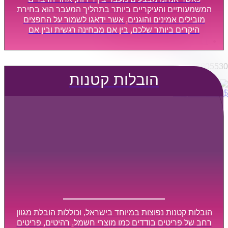
הובלות מפעלים
המשמעותיים והעיקריים ביותר בתהליך המעבר הוא בחירת
שירותי הפצה קו חלוקה
מובילים אמינים והוגנים, אשר ידאגו לשמור על החפצים
היקרים ביותר שלכם, בין אם מבחינה רגשית ובין אם
קבלני משנה הובלות
מבחינה כספית, ויספקו הובלה מהירה, בטוחה, וללא נזקים
דברו איתנו
מיותרים, אשר תקל על תהליך המעבר כמה שיותר.
0795805530
הובלות קטנות
$
0
0
עגלת קניות
הובלות קטנות נפוצות במיוחד בישראל, וכוללות הובלת מגוון
רחב של פריטים בודדים כמו מוצרי חשמל, רהיטים, פריטים