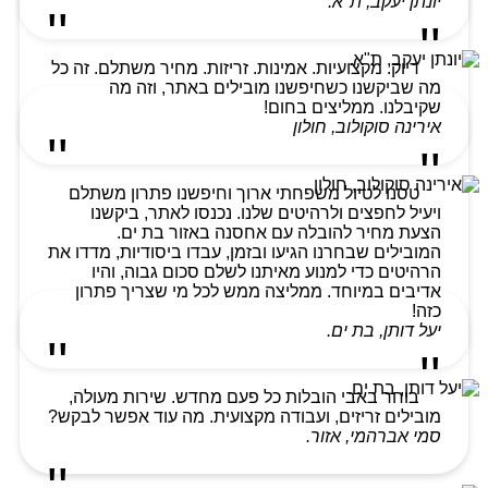
יונתן יעקב, ת"א.
דיוק. מקצועיות. אמינות. זריזות. מחיר משתלם. זה כל
מה שביקשנו כשחיפשנו מובילים באתר, וזה מה
שקיבלנו. ממליצים בחום!
אירינה סוקולוב, חולון
טסנו לטיול משפחתי ארוך וחיפשנו פתרון משתלם
ויעיל לחפצים ולרהיטים שלנו. נכנסו לאתר, ביקשנו
הצעת מחיר להובלה עם אחסנה באזור בת ים.
המובילים שבחרנו הגיעו ובזמן, עבדו ביסודיות, מדדו את
הרהיטים כדי למנוע מאיתנו לשלם סכום גבוה, והיו
אדיבים במיוחד. ממליצה ממש לכל מי שצריך פתרון
כזה!
יעל דותן, בת ים.
בוחר באבי הובלות כל פעם מחדש. שירות מעולה,
מובילים זריזים, ועבודה מקצועית. מה עוד אפשר לבקש?
סמי אברהמי, אזור.