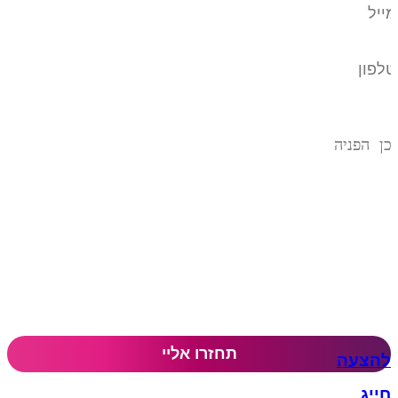
להצעה
חייג