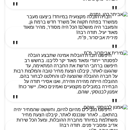
חברה הובלה מקצועית במיוחד! ביצענו מעבר
ממשרד בפתח תקווה אל משרד חדש ברמת גן,
והמעבר היה מושלם! הכל היה מסודר, מהיר ומאוד
מאוד יעיל. תודה רבה!
מירית אביסרור, פ"ת.
חיפשנו חברת הובלות אמינה שתבצע הובלה
לפסנתר ייחודי ומאוד מאוד יקר לליבנו. בחשש רב
חיפשנו ברחבי הרשת את החברה המתאימה, עד
שהגענו לאתר, קיבלנו הצעת מחיר טובה והמלצות רבות
על חברה ההובלה שהוצעה לנו והחלטנו לבחור בהם.
ההובלה הייתה מהירה וזהירה, ואנו אסירי תודה על
הבחירה במובילים מקצועיים ואמינים כאלו. יישר כוח!
אמנון לבנוסקי, שוהם.
חיפשנו מובילים מהיום להיום, וחששנו שהמחיר יהיה
בהתאם... לאחר שנכנסו לאתר, קיבלנו הצעת מחיר
משתלמת במיוחד מחברת ההובלות, ומעל הכל שירות
אדיב ומסביר פנים. תודה רבה!