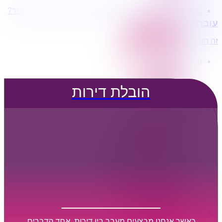
מעוניינים בשירותי הובלות מכל סוג במחירים הטובים ביותר?
הובלת דירות
עוברים דירה?
הובלה עם מנוף
הובלה עם אריזה
זה הזמן לדבר איתנו...
הובלה עם אחסנה
פרופיל החברה
קצת עלינו
טיפים להובלות
הובלת דירות
שירותים נלווים
מידע מקצועי
הובלת דירות
הובלה עם מנוף
הובלה עם אריזה
הובלה עם אחסנה
הובלות ישובים בארץ
הובלות קטנות
הובלת פריטים בודדים
הובלת מוצרי חשמל
הובלת רהיטים
הובלות מיוחדות
הובלות לעסקים
הובלות משרדים
כאשר אנחנו מבצעים מעבר בין דירות, אחד הדברים