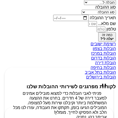
סוג ההובלה
תאריך ההובלה
שם מלא...
טלפון
כמה זה
יעלה לי?
רשימת ישובים
הובלות בצפון
הובלות במרכז
הובלות בדרום
הובלת דירה
הובלות בחיפה
הובלות בתל אביב
הובלות בירושלים
לקוחות מפרגנים לשירותי ההובלות שלנו
פניתי לאבי הובלות כדי למצוא מובילים אמינים
למעבר דירה של 4 חדרים. בחרנו את ההצעה
המשתלמת ביותר וקיבלנו שירות מעל למצופה.
המובילים הגיעו בזמן, תקתקו את העבודה, עזרו לנו מכל
הלב ולא הפסיקו לחייך. מומלץ!
אביתר כהן, נתניה.