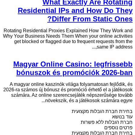
What Exactly Are Rotating
Residential IPs and How Do They
Differ From Static Ones?
Rotating Residential Proxies Explained How They Work and
Why Your Business Needs Them When your online activities
get blocked or flagged due to frequent requests from the
same IP address,...
Magyar Online Casino: legfrissebb
bónuszok és promóciók 2026-ban
A magyar online kaszinók világa folyamatosan fejlődik, és
2026-ra számos új bónusz és promóció érhető el a játékosok
számára. Az online szerencsejáték népszerűsége tovább
növekszik, és a játékosok számára egyre...
בחירת חברת הובלות מקצועית
עוד בנושא
חברת הובלות ללא פשרות
פרטים נוספים
בחירת חברת הובלות מקצועית