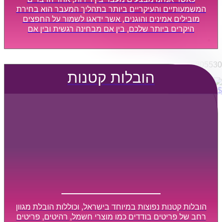
הובלות מפעלים
המשמעותיים והעיקריים ביותר בתהליך המעבר הוא בחירת
שירותי הפצה קו חלוקה
מובילים אמינים והוגנים, אשר ידאגו לשמור על החפצים
היקרים ביותר שלכם, בין אם מבחינה רגשית ובין אם
קבלני משנה הובלות
מבחינה כספית, ויספקו הובלה מהירה, בטוחה, וללא נזקים
דברו איתנו
מיותרים, אשר תקל על תהליך המעבר כמה שיותר.
0795805530
הובלות קטנות
$
0
0
עגלת קניות
הובלות קטנות נפוצות במיוחד בישראל, וכוללות הובלת מגוון
רחב של פריטים בודדים כמו מוצרי חשמל, רהיטים, פריטים