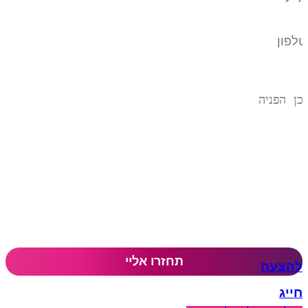
להצעה
חייג