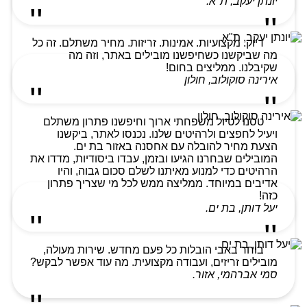
יונתן יעקב, ת"א.
דיוק. מקצועיות. אמינות. זריזות. מחיר משתלם. זה כל
מה שביקשנו כשחיפשנו מובילים באתר, וזה מה
שקיבלנו. ממליצים בחום!
אירינה סוקולוב, חולון
טסנו לטיול משפחתי ארוך וחיפשנו פתרון משתלם
ויעיל לחפצים ולרהיטים שלנו. נכנסו לאתר, ביקשנו
הצעת מחיר להובלה עם אחסנה באזור בת ים.
המובילים שבחרנו הגיעו ובזמן, עבדו ביסודיות, מדדו את
הרהיטים כדי למנוע מאיתנו לשלם סכום גבוה, והיו
אדיבים במיוחד. ממליצה ממש לכל מי שצריך פתרון
כזה!
יעל דותן, בת ים.
בוחר באבי הובלות כל פעם מחדש. שירות מעולה,
מובילים זריזים, ועבודה מקצועית. מה עוד אפשר לבקש?
סמי אברהמי, אזור.