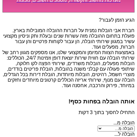
מערכות מחשוב ותקשורת, מסמכים חשובים, מכונות
מסיביות ויקרות, אשר דורשות תשומת לב מיוחדת ואריזה
קפדנית ומסודרת אשר תבטיח תהליך מעבר יעיל ומהיר.
הגיע הזמן לעבור?
חברת אבי הובלות נמנית על חברות ההובלה המובילות בארץ,
פועלת בתחום ההובלה מזה עשרות שנים ובעלת ותק וניסיון מקצועי
עשיר במגוון שירותי הובלה, הן עבור לקוחות פרטיים והן עבור
חברות, מפעלים ועוד.
באמצעות הצוות המיומן והמקצועי שלנו, אנו מספקים מגוון רחב של
שירותי הובלה עם חווית שירות יוצאת דופן וזמינות 24/7, הכוללים:
הובלות מפעלים, הובלות משרדים, שירותי הפצה לקו חלוקה,
שיתופי פעולה עם קבלני משנה בהובלות, הובלת פריטים בודדים,
מוצרי חשמל, רהיטים, הובלות מיוחדות, הובלת דירות בכל הגדלים,
הובלה עם מנוף, שירותי אריזה הכוללים קרטונים מיוחדים וחזקים
במיוחד, פירוק והרכבה, אחסנה ועוד.
אותה הובלה בפחות כסף!
התחילו לחסוך בתוך 3 דקות
הובלה מ...
הובלה ל...