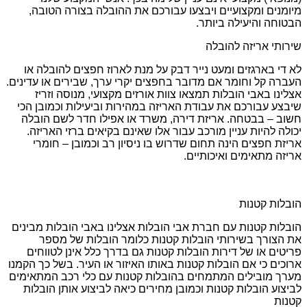
מיומנים ומקצועיים ויבצעו עבורכם את ההובלה בצורה הטובה,
הבטוחה והיעילה ביותר.
שירותי אריזה להובלה
לא די בארגזים ומעט נייר דבק על מנת לארוז חפצים להובלה או
העברה קל וחומר אם מדובר בחפצים יקרי ערך, שבירים או עדינים.
אצלינו באבי הובלות תמצאו צוות אורזים מקצועי, מנוסה וזריז
שיבצע עבורכם את עבודת האריזה במהירות וביעילות וכמובן הכי
חשוב – בבטחה. אריזת דירה, משרד או אפילו חדר לשם הובלה
יכולה להיות עניין מורכב עבור אלו שאינם בקיאים ברזי האריזה.
אריזת חפצים הינה תחום שדרוש בו ניסיון רב וכמובן – חומרי
אריזה מתאימים ואיכותיים.
הובלות קטנות
הובלות קטנות עם חברת אבי הובלות אצלינו באבי הובלות מבינים
את הצורך בשירותי הובלות קטנות כלומר הובלות של מספר
פריטים או של דירות הובלות קטנות גם בדרך כלל אינן לטווחים
ארוכים כי אם הובלות קטנות באותו האיזור או העיר. בשל כך הקמנו
מערך מובילים המתמחים בהובלות קטנות עם כלי רכב המתאימים
לביצוע הובלות קטנות וכמובן מחירים כיאה לביצוע אותן הובלות
קטנות