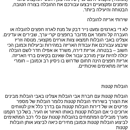
מיומנים ומקצועיים ויבצעו עבורכם את ההובלה בצורה הטובה,
הבטוחה והיעילה ביותר.
שירותי אריזה להובלה
לא די בארגזים ומעט נייר דבק על מנת לארוז חפצים להובלה או
העברה קל וחומר אם מדובר בחפצים יקרי ערך, שבירים או עדינים.
אצלינו באבי הובלות תמצאו צוות אורזים מקצועי, מנוסה וזריז
שיבצע עבורכם את עבודת האריזה במהירות וביעילות וכמובן הכי
חשוב – בבטחה. אריזת דירה, משרד או אפילו חדר לשם הובלה
יכולה להיות עניין מורכב עבור אלו שאינם בקיאים ברזי האריזה.
אריזת חפצים הינה תחום שדרוש בו ניסיון רב וכמובן – חומרי
אריזה מתאימים ואיכותיים.
הובלות קטנות
הובלות קטנות עם חברת אבי הובלות אצלינו באבי הובלות מבינים
את הצורך בשירותי הובלות קטנות כלומר הובלות של מספר
פריטים או של דירות הובלות קטנות גם בדרך כלל אינן לטווחים
ארוכים כי אם הובלות קטנות באותו האיזור או העיר. בשל כך הקמנו
מערך מובילים המתמחים בהובלות קטנות עם כלי רכב המתאימים
לביצוע הובלות קטנות וכמובן מחירים כיאה לביצוע אותן הובלות
קטנות