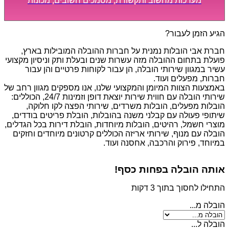
מערכות מחשוב ותקשורת, מסמכים חשובים, מכונות
מסיביות ויקרות, אשר דורשות תשומת לב מיוחדת ואריזה
קפדנית ומסודרת אשר תבטיח תהליך מעבר יעיל ומהיר.
הגיע הזמן לעבור?
חברת אבי הובלות נמנית על חברות ההובלה המובילות בארץ,
פועלת בתחום ההובלה מזה עשרות שנים ובעלת ותק וניסיון מקצועי
עשיר במגוון שירותי הובלה, הן עבור לקוחות פרטיים והן עבור
חברות, מפעלים ועוד.
באמצעות הצוות המיומן והמקצועי שלנו, אנו מספקים מגוון רחב של
שירותי הובלה עם חווית שירות יוצאת דופן וזמינות 24/7, הכוללים:
הובלות מפעלים, הובלות משרדים, שירותי הפצה לקו חלוקה,
שיתופי פעולה עם קבלני משנה בהובלות, הובלת פריטים בודדים,
מוצרי חשמל, רהיטים, הובלות מיוחדות, הובלת דירות בכל הגדלים,
הובלה עם מנוף, שירותי אריזה הכוללים קרטונים מיוחדים וחזקים
במיוחד, פירוק והרכבה, אחסנה ועוד.
אותה הובלה בפחות כסף!
התחילו לחסוך בתוך 3 דקות
הובלה מ...
הובלה ל...