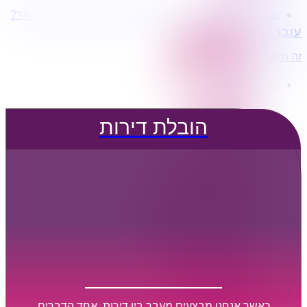
מעוניינים בשירותי הובלות מכל סוג במחירים הטובים ביותר?
הובלת דירות
עוברים דירה?
הובלה עם מנוף
הובלה עם אריזה
זה הזמן לדבר איתנו...
הובלה עם אחסנה
פרופיל החברה
קצת עלינו
טיפים להובלות
הובלת דירות
שירותים נלווים
מידע מקצועי
הובלת דירות
הובלה עם מנוף
הובלה עם אריזה
הובלה עם אחסנה
הובלות ישובים בארץ
הובלות קטנות
הובלת פריטים בודדים
הובלת מוצרי חשמל
הובלת רהיטים
הובלות מיוחדות
הובלות לעסקים
הובלות משרדים
כאשר אנחנו מבצעים מעבר בין דירות, אחד הדברים