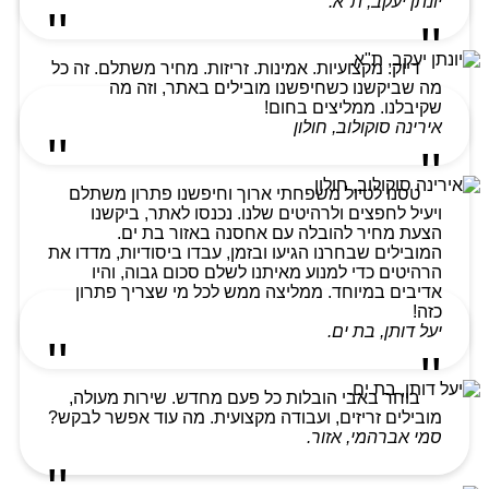
יונתן יעקב, ת"א.
דיוק. מקצועיות. אמינות. זריזות. מחיר משתלם. זה כל
מה שביקשנו כשחיפשנו מובילים באתר, וזה מה
שקיבלנו. ממליצים בחום!
אירינה סוקולוב, חולון
טסנו לטיול משפחתי ארוך וחיפשנו פתרון משתלם
ויעיל לחפצים ולרהיטים שלנו. נכנסו לאתר, ביקשנו
הצעת מחיר להובלה עם אחסנה באזור בת ים.
המובילים שבחרנו הגיעו ובזמן, עבדו ביסודיות, מדדו את
הרהיטים כדי למנוע מאיתנו לשלם סכום גבוה, והיו
אדיבים במיוחד. ממליצה ממש לכל מי שצריך פתרון
כזה!
יעל דותן, בת ים.
בוחר באבי הובלות כל פעם מחדש. שירות מעולה,
מובילים זריזים, ועבודה מקצועית. מה עוד אפשר לבקש?
סמי אברהמי, אזור.