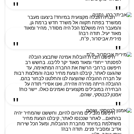
חברה הובלה מקצועית במיוחד! ביצענו מעבר
ממשרד בפתח תקווה אל משרד חדש ברמת גן,
והמעבר היה מושלם! הכל היה מסודר, מהיר ומאוד
מאוד יעיל. תודה רבה!
מירית אביסרור, פ"ת.
חיפשנו חברת הובלות אמינה שתבצע הובלה
לפסנתר ייחודי ומאוד מאוד יקר לליבנו. בחשש רב
חיפשנו ברחבי הרשת את החברה המתאימה, עד
שהגענו לאתר, קיבלנו הצעת מחיר טובה והמלצות רבות
על חברה ההובלה שהוצעה לנו והחלטנו לבחור בהם.
ההובלה הייתה מהירה וזהירה, ואנו אסירי תודה על
הבחירה במובילים מקצועיים ואמינים כאלו. יישר כוח!
אמנון לבנוסקי, שוהם.
חיפשנו מובילים מהיום להיום, וחששנו שהמחיר יהיה
בהתאם... לאחר שנכנסו לאתר, קיבלנו הצעת מחיר
משתלמת במיוחד מחברת ההובלות, ומעל הכל שירות
אדיב ומסביר פנים. תודה רבה!