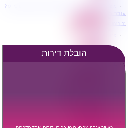
מעוניינים בשירותי הובלות מכל סוג במחירים הטובים ביותר?
הובלת דירות
עוברים דירה?
הובלה עם מנוף
הובלה עם אריזה
זה הזמן לדבר איתנו...
הובלה עם אחסנה
פרופיל החברה
קצת עלינו
טיפים להובלות
הובלת דירות
שירותים נלווים
מידע מקצועי
הובלת דירות
הובלה עם מנוף
הובלה עם אריזה
הובלה עם אחסנה
הובלות ישובים בארץ
הובלות קטנות
הובלת פריטים בודדים
הובלת מוצרי חשמל
הובלת רהיטים
הובלות מיוחדות
הובלות לעסקים
הובלות משרדים
כאשר אנחנו מבצעים מעבר בין דירות, אחד הדברים