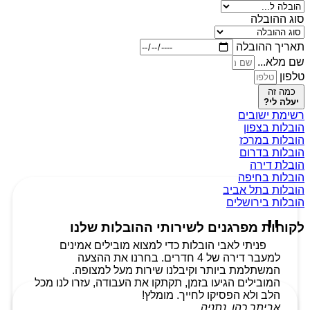
סוג ההובלה
תאריך ההובלה
שם מלא...
טלפון
כמה זה
יעלה לי?
רשימת ישובים
הובלות בצפון
הובלות במרכז
הובלות בדרום
הובלת דירה
הובלות בחיפה
הובלות בתל אביב
הובלות בירושלים
לקוחות מפרגנים לשירותי ההובלות שלנו
פניתי לאבי הובלות כדי למצוא מובילים אמינים
למעבר דירה של 4 חדרים. בחרנו את ההצעה
המשתלמת ביותר וקיבלנו שירות מעל למצופה.
המובילים הגיעו בזמן, תקתקו את העבודה, עזרו לנו מכל
הלב ולא הפסיקו לחייך. מומלץ!
אביתר כהן, נתניה.