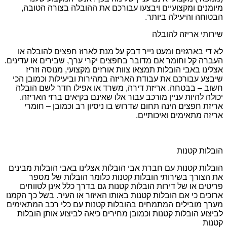
מיומנים ומקצועיים ויבצעו עבורכם את ההובלה בצורה הטובה,
הבטוחה והיעילה ביותר.
שירותי אריזה להובלה
לא די בארגזים ומעט נייר דבק על מנת לארוז חפצים להובלה או
העברה קל וחומר אם מדובר בחפצים יקרי ערך, שבירים או עדינים.
אצלינו באבי הובלות תמצאו צוות אורזים מקצועי, מנוסה וזריז
שיבצע עבורכם את עבודת האריזה במהירות וביעילות וכמובן הכי
חשוב – בבטחה. אריזת דירה, משרד או אפילו חדר לשם הובלה
יכולה להיות עניין מורכב עבור אלו שאינם בקיאים ברזי האריזה.
אריזת חפצים הינה תחום שדרוש בו ניסיון רב וכמובן – חומרי
אריזה מתאימים ואיכותיים.
הובלות קטנות
הובלות קטנות עם חברת אבי הובלות אצלינו באבי הובלות מבינים
את הצורך בשירותי הובלות קטנות כלומר הובלות של מספר
פריטים או של דירות הובלות קטנות גם בדרך כלל אינן לטווחים
ארוכים כי אם הובלות קטנות באותו האיזור או העיר. בשל כך הקמנו
מערך מובילים המתמחים בהובלות קטנות עם כלי רכב המתאימים
לביצוע הובלות קטנות וכמובן מחירים כיאה לביצוע אותן הובלות
קטנות