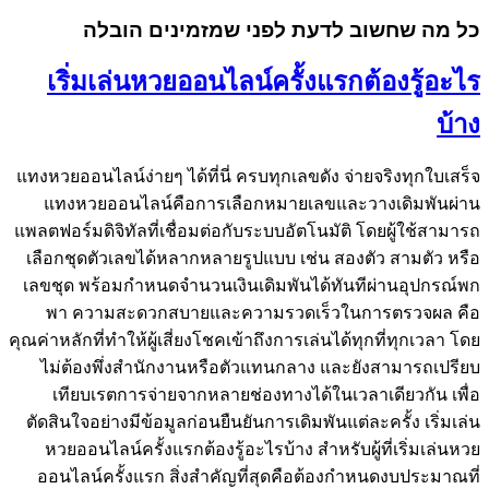
כל מה שחשוב לדעת לפני שמזמינים הובלה
เริ่มเล่นหวยออนไลน์ครั้งแรกต้องรู้อะไร
บ้าง
แทงหวยออนไลน์ง่ายๆ ได้ที่นี่ ครบทุกเลขดัง จ่ายจริงทุกใบเสร็จ
แทงหวยออนไลน์คือการเลือกหมายเลขและวางเดิมพันผ่าน
แพลตฟอร์มดิจิทัลที่เชื่อมต่อกับระบบอัตโนมัติ โดยผู้ใช้สามารถ
เลือกชุดตัวเลขได้หลากหลายรูปแบบ เช่น สองตัว สามตัว หรือ
เลขชุด พร้อมกำหนดจำนวนเงินเดิมพันได้ทันทีผ่านอุปกรณ์พก
พา ความสะดวกสบายและความรวดเร็วในการตรวจผล คือ
คุณค่าหลักที่ทำให้ผู้เสี่ยงโชคเข้าถึงการเล่นได้ทุกที่ทุกเวลา โดย
ไม่ต้องพึ่งสำนักงานหรือตัวแทนกลาง และยังสามารถเปรียบ
เทียบเรตการจ่ายจากหลายช่องทางได้ในเวลาเดียวกัน เพื่อ
ตัดสินใจอย่างมีข้อมูลก่อนยืนยันการเดิมพันแต่ละครั้ง เริ่มเล่น
หวยออนไลน์ครั้งแรกต้องรู้อะไรบ้าง สำหรับผู้ที่เริ่มเล่นหวย
ออนไลน์ครั้งแรก สิ่งสำคัญที่สุดคือต้องกำหนดงบประมาณที่