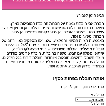
מערכות מחשוב ותקשורת, מסמכים חשובים, מכונות
מסיביות ויקרות, אשר דורשות תשומת לב מיוחדת ואריזה
קפדנית ומסודרת אשר תבטיח תהליך מעבר יעיל ומהיר.
הגיע הזמן לעבור?
חברת אבי הובלות נמנית על חברות ההובלה המובילות בארץ,
פועלת בתחום ההובלה מזה עשרות שנים ובעלת ותק וניסיון מקצועי
עשיר במגוון שירותי הובלה, הן עבור לקוחות פרטיים והן עבור
חברות, מפעלים ועוד.
באמצעות הצוות המיומן והמקצועי שלנו, אנו מספקים מגוון רחב של
שירותי הובלה עם חווית שירות יוצאת דופן וזמינות 24/7, הכוללים:
הובלות מפעלים, הובלות משרדים, שירותי הפצה לקו חלוקה,
שיתופי פעולה עם קבלני משנה בהובלות, הובלת פריטים בודדים,
מוצרי חשמל, רהיטים, הובלות מיוחדות, הובלת דירות בכל הגדלים,
הובלה עם מנוף, שירותי אריזה הכוללים קרטונים מיוחדים וחזקים
במיוחד, פירוק והרכבה, אחסנה ועוד.
אותה הובלה בפחות כסף!
התחילו לחסוך בתוך 3 דקות
הובלה מ...
הובלה ל...