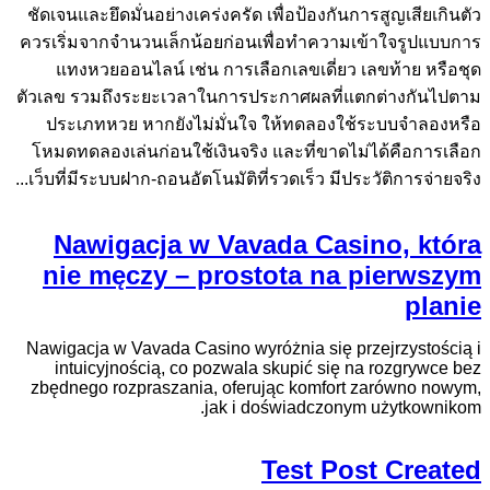
ชัดเจนและยึดมั่นอย่างเคร่งครัด เพื่อป้องกันการสูญเสียเกินตัว
ควรเริ่มจากจำนวนเล็กน้อยก่อนเพื่อทำความเข้าใจรูปแบบการ
แทงหวยออนไลน์ เช่น การเลือกเลขเดี่ยว เลขท้าย หรือชุด
ตัวเลข รวมถึงระยะเวลาในการประกาศผลที่แตกต่างกันไปตาม
ประเภทหวย หากยังไม่มั่นใจ ให้ทดลองใช้ระบบจำลองหรือ
โหมดทดลองเล่นก่อนใช้เงินจริง และที่ขาดไม่ได้คือการเลือก
เว็บที่มีระบบฝาก-ถอนอัตโนมัติที่รวดเร็ว มีประวัติการจ่ายจริง...
Nawigacja w Vavada Casino, która
nie męczy – prostota na pierwszym
planie
Nawigacja w Vavada Casino wyróżnia się przejrzystością i
intuicyjnością, co pozwala skupić się na rozgrywce bez
zbędnego rozpraszania, oferując komfort zarówno nowym,
jak i doświadczonym użytkownikom.
Test Post Created