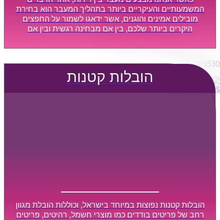
הובלות מפעלים
המשמעותיים והעיקריים ביותר בתהליך המעבר הוא בחירת
שירותי הפצה קו חלוקה
מובילים אמינים והוגנים, אשר ידאגו לשמור על החפצים
היקרים ביותר שלכם, בין אם מבחינה רגשית ובין אם
קבלני משנה הובלות
מבחינה כספית, ויספקו הובלה מהירה, בטוחה, וללא נזקים
דברו איתנו
מיותרים, אשר תקל על תהליך המעבר כמה שיותר.
0795805530
הובלות קטנות
$
0
0
עגלת קניות
הובלות קטנות נפוצות במיוחד בישראל, וכוללות הובלת מגוון
רחב של פריטים בודדים כמו מוצרי חשמל, רהיטים, פריטים