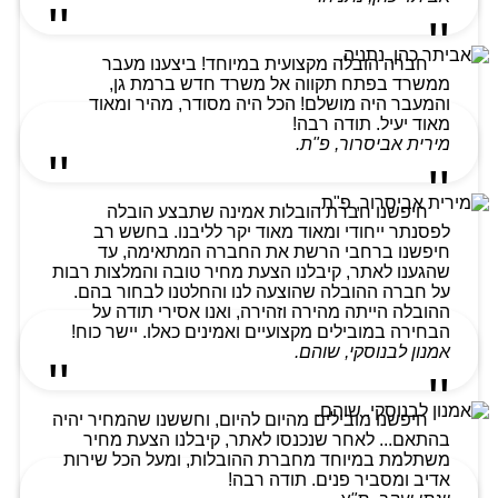
חברה הובלה מקצועית במיוחד! ביצענו מעבר
ממשרד בפתח תקווה אל משרד חדש ברמת גן,
והמעבר היה מושלם! הכל היה מסודר, מהיר ומאוד
מאוד יעיל. תודה רבה!
מירית אביסרור, פ"ת.
חיפשנו חברת הובלות אמינה שתבצע הובלה
לפסנתר ייחודי ומאוד מאוד יקר לליבנו. בחשש רב
חיפשנו ברחבי הרשת את החברה המתאימה, עד
שהגענו לאתר, קיבלנו הצעת מחיר טובה והמלצות רבות
על חברה ההובלה שהוצעה לנו והחלטנו לבחור בהם.
ההובלה הייתה מהירה וזהירה, ואנו אסירי תודה על
הבחירה במובילים מקצועיים ואמינים כאלו. יישר כוח!
אמנון לבנוסקי, שוהם.
חיפשנו מובילים מהיום להיום, וחששנו שהמחיר יהיה
בהתאם... לאחר שנכנסו לאתר, קיבלנו הצעת מחיר
משתלמת במיוחד מחברת ההובלות, ומעל הכל שירות
אדיב ומסביר פנים. תודה רבה!