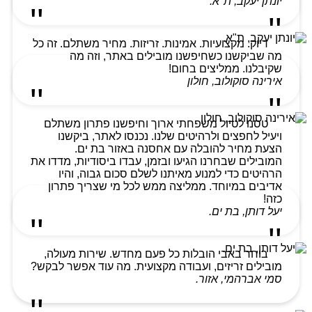
יונתן יעקב, ת"א.
דיוק. מקצועיות. אמינות. זריזות. מחיר משתלם. זה כל
מה שביקשנו כשחיפשנו מובילים באתר, וזה מה
שקיבלנו. ממליצים בחום!
אירינה סוקולוב, חולון
טסנו לטיול משפחתי ארוך וחיפשנו פתרון משתלם
ויעיל לחפצים ולרהיטים שלנו. נכנסו לאתר, ביקשנו
הצעת מחיר להובלה עם אחסנה באזור בת ים.
המובילים שבחרנו הגיעו ובזמן, עבדו ביסודיות, מדדו את
הרהיטים כדי למנוע מאיתנו לשלם סכום גבוה, והיו
אדיבים במיוחד. ממליצה ממש לכל מי שצריך פתרון
כזה!
יעל דותן, בת ים.
בוחר באבי הובלות כל פעם מחדש. שירות מעולה,
מובילים זריזים, ועבודה מקצועית. מה עוד אפשר לבקש?
סמי אברהמי, אזור.