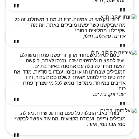
יונתן יעקב, ת"א.
דיוק. מקצועיות. אמינות. זריזות. מחיר משתלם. זה כל
מה שביקשנו כשחיפשנו מובילים באתר, וזה מה
שקיבלנו. ממליצים בחום!
אירינה סוקולוב, חולון
טסנו לטיול משפחתי ארוך וחיפשנו פתרון משתלם
ויעיל לחפצים ולרהיטים שלנו. נכנסו לאתר, ביקשנו
הצעת מחיר להובלה עם אחסנה באזור בת ים.
המובילים שבחרנו הגיעו ובזמן, עבדו ביסודיות, מדדו את
הרהיטים כדי למנוע מאיתנו לשלם סכום גבוה, והיו
אדיבים במיוחד. ממליצה ממש לכל מי שצריך פתרון
כזה!
יעל דותן, בת ים.
בוחר באבי הובלות כל פעם מחדש. שירות מעולה,
מובילים זריזים, ועבודה מקצועית. מה עוד אפשר לבקש?
סמי אברהמי, אזור.