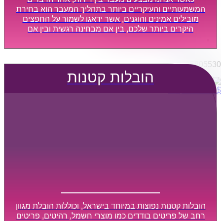
הובלות מפעלים
המשמעותיים והעיקריים ביותר בתהליך המעבר הוא בחירת
שירותי הפצה קו חלוקה
מובילים אמינים והוגנים, אשר ידאגו לשמור על החפצים
היקרים ביותר שלכם, בין אם מבחינה רגשית ובין אם
קבלני משנה הובלות
מבחינה כספית, ויספקו הובלה מהירה, בטוחה, וללא נזקים
דברו איתנו
מיותרים, אשר תקל על תהליך המעבר כמה שיותר.
0795805530
הובלות קטנות
$
0
0
עגלת קניות
הובלות קטנות נפוצות במיוחד בישראל, וכוללות הובלת מגוון
רחב של פריטים בודדים כמו מוצרי חשמל, רהיטים, פריטים