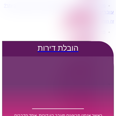
מעוניינים בשירותי הובלות מכל סוג במחירים הטובים ביותר?
הובלת דירות
עוברים דירה?
הובלה עם מנוף
הובלה עם אריזה
זה הזמן לדבר איתנו...
הובלה עם אחסנה
פרופיל החברה
קצת עלינו
טיפים להובלות
הובלת דירות
שירותים נלווים
מידע מקצועי
הובלת דירות
הובלה עם מנוף
הובלה עם אריזה
הובלה עם אחסנה
הובלות ישובים בארץ
הובלות קטנות
הובלת פריטים בודדים
הובלת מוצרי חשמל
הובלת רהיטים
הובלות מיוחדות
הובלות לעסקים
הובלות משרדים
כאשר אנחנו מבצעים מעבר בין דירות, אחד הדברים