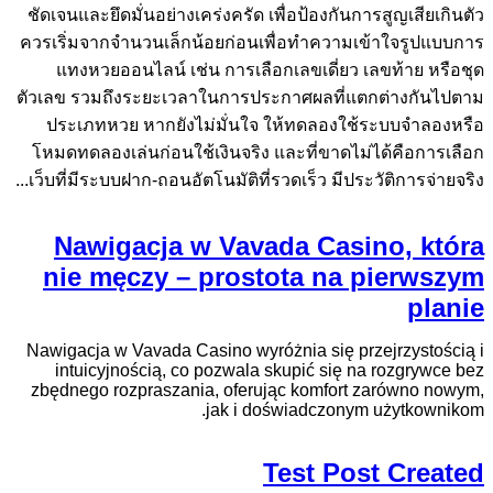
ชัดเจนและยึดมั่นอย่างเคร่งครัด เพื่อป้องกันการสูญเสียเกินตัว
ควรเริ่มจากจำนวนเล็กน้อยก่อนเพื่อทำความเข้าใจรูปแบบการ
แทงหวยออนไลน์ เช่น การเลือกเลขเดี่ยว เลขท้าย หรือชุด
ตัวเลข รวมถึงระยะเวลาในการประกาศผลที่แตกต่างกันไปตาม
ประเภทหวย หากยังไม่มั่นใจ ให้ทดลองใช้ระบบจำลองหรือ
โหมดทดลองเล่นก่อนใช้เงินจริง และที่ขาดไม่ได้คือการเลือก
เว็บที่มีระบบฝาก-ถอนอัตโนมัติที่รวดเร็ว มีประวัติการจ่ายจริง...
Nawigacja w Vavada Casino, która
nie męczy – prostota na pierwszym
planie
Nawigacja w Vavada Casino wyróżnia się przejrzystością i
intuicyjnością, co pozwala skupić się na rozgrywce bez
zbędnego rozpraszania, oferując komfort zarówno nowym,
jak i doświadczonym użytkownikom.
Test Post Created