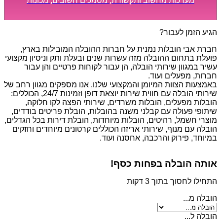
מערכות מחשוב ותקשורת, מסמכים חשובים, מכונות
מסיביות ויקרות, אשר דורשות תשומת לב מיוחדת ואריזה
קפדנית ומסודרת אשר תבטיח תהליך מעבר יעיל ומהיר.
הגיע הזמן לעבור?
חברת אבי הובלות נמנית על חברות ההובלה המובילות בארץ,
פועלת בתחום ההובלה מזה עשרות שנים ובעלת ותק וניסיון מקצועי
עשיר במגוון שירותי הובלה, הן עבור לקוחות פרטיים והן עבור
חברות, מפעלים ועוד.
באמצעות הצוות המיומן והמקצועי שלנו, אנו מספקים מגוון רחב של
שירותי הובלה עם חווית שירות יוצאת דופן וזמינות 24/7, הכוללים:
הובלות מפעלים, הובלות משרדים, שירותי הפצה לקו חלוקה,
שיתופי פעולה עם קבלני משנה בהובלות, הובלת פריטים בודדים,
מוצרי חשמל, רהיטים, הובלות מיוחדות, הובלת דירות בכל הגדלים,
הובלה עם מנוף, שירותי אריזה הכוללים קרטונים מיוחדים וחזקים
במיוחד, פירוק והרכבה, אחסנה ועוד.
אותה הובלה בפחות כסף!
התחילו לחסוך בתוך 3 דקות
הובלה מ...
הובלה ל...