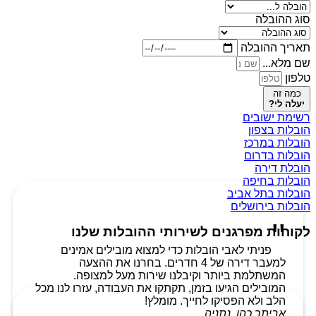
סוג ההובלה
תאריך ההובלה
שם מלא...
טלפון
כמה זה
יעלה לי?
רשימת ישובים
הובלות בצפון
הובלות במרכז
הובלות בדרום
הובלת דירה
הובלות בחיפה
הובלות בתל אביב
הובלות בירושלים
לקוחות מפרגנים לשירותי ההובלות שלנו
פניתי לאבי הובלות כדי למצוא מובילים אמינים
למעבר דירה של 4 חדרים. בחרנו את ההצעה
המשתלמת ביותר וקיבלנו שירות מעל למצופה.
המובילים הגיעו בזמן, תקתקו את העבודה, עזרו לנו מכל
הלב ולא הפסיקו לחייך. מומלץ!
אביתר כהן, נתניה.