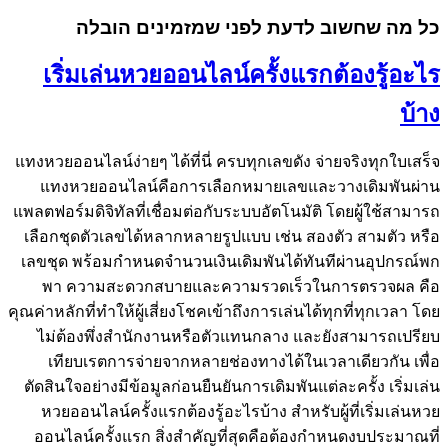
כל מה שחשוב לדעת לפני שמזמינים הובלה
เริ่มเล่นหวยออนไลน์ครั้งแรกต้องรู้อะไร
บ้าง
แทงหวยออนไลน์ง่ายๆ ได้ที่นี่ ครบทุกเลขดัง จ่ายจริงทุกใบเสร็จ
แทงหวยออนไลน์คือการเลือกหมายเลขและวางเดิมพันผ่าน
แพลตฟอร์มดิจิทัลที่เชื่อมต่อกับระบบอัตโนมัติ โดยผู้ใช้สามารถ
เลือกชุดตัวเลขได้หลากหลายรูปแบบ เช่น สองตัว สามตัว หรือ
เลขชุด พร้อมกำหนดจำนวนเงินเดิมพันได้ทันทีผ่านอุปกรณ์พก
พา ความสะดวกสบายและความรวดเร็วในการตรวจผล คือ
คุณค่าหลักที่ทำให้ผู้เสี่ยงโชคเข้าถึงการเล่นได้ทุกที่ทุกเวลา โดย
ไม่ต้องพึ่งสำนักงานหรือตัวแทนกลาง และยังสามารถเปรียบ
เทียบเรตการจ่ายจากหลายช่องทางได้ในเวลาเดียวกัน เพื่อ
ตัดสินใจอย่างมีข้อมูลก่อนยืนยันการเดิมพันแต่ละครั้ง เริ่มเล่น
หวยออนไลน์ครั้งแรกต้องรู้อะไรบ้าง สำหรับผู้ที่เริ่มเล่นหวย
ออนไลน์ครั้งแรก สิ่งสำคัญที่สุดคือต้องกำหนดงบประมาณที่