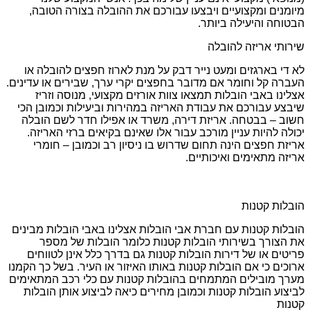
מיומנים ומקצועיים ויבצעו עבורכם את ההובלה בצורה הטובה,
הבטוחה והיעילה ביותר.
שירותי אריזה להובלה
לא די בארגזים ומעט נייר דבק על מנת לארוז חפצים להובלה או
העברה קל וחומר אם מדובר בחפצים יקרי ערך, שבירים או עדינים.
אצלינו באבי הובלות תמצאו צוות אורזים מקצועי, מנוסה וזריז
שיבצע עבורכם את עבודת האריזה במהירות וביעילות וכמובן הכי
חשוב – בבטחה. אריזת דירה, משרד או אפילו חדר לשם הובלה
יכולה להיות עניין מורכב עבור אלו שאינם בקיאים ברזי האריזה.
אריזת חפצים הינה תחום שדרוש בו ניסיון רב וכמובן – חומרי
אריזה מתאימים ואיכותיים.
הובלות קטנות
הובלות קטנות עם חברת אבי הובלות אצלינו באבי הובלות מבינים
את הצורך בשירותי הובלות קטנות כלומר הובלות של מספר
פריטים או של דירות הובלות קטנות גם בדרך כלל אינן לטווחים
ארוכים כי אם הובלות קטנות באותו האיזור או העיר. בשל כך הקמנו
מערך מובילים המתמחים בהובלות קטנות עם כלי רכב המתאימים
לביצוע הובלות קטנות וכמובן מחירים כיאה לביצוע אותן הובלות
קטנות