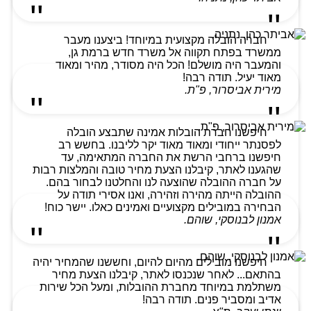
חברה הובלה מקצועית במיוחד! ביצענו מעבר
ממשרד בפתח תקווה אל משרד חדש ברמת גן,
והמעבר היה מושלם! הכל היה מסודר, מהיר ומאוד
מאוד יעיל. תודה רבה!
מירית אביסרור, פ"ת.
חיפשנו חברת הובלות אמינה שתבצע הובלה
לפסנתר ייחודי ומאוד מאוד יקר לליבנו. בחשש רב
חיפשנו ברחבי הרשת את החברה המתאימה, עד
שהגענו לאתר, קיבלנו הצעת מחיר טובה והמלצות רבות
על חברה ההובלה שהוצעה לנו והחלטנו לבחור בהם.
ההובלה הייתה מהירה וזהירה, ואנו אסירי תודה על
הבחירה במובילים מקצועיים ואמינים כאלו. יישר כוח!
אמנון לבנוסקי, שוהם.
חיפשנו מובילים מהיום להיום, וחששנו שהמחיר יהיה
בהתאם... לאחר שנכנסו לאתר, קיבלנו הצעת מחיר
משתלמת במיוחד מחברת ההובלות, ומעל הכל שירות
אדיב ומסביר פנים. תודה רבה!