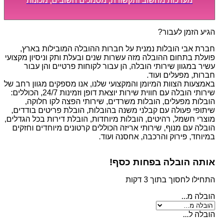
מערכות מחשוב ותקשורת, מסמכים חשובים, מכונות
מסיביות ויקרות, אשר דורשות תשומת לב מיוחדת ואריזה
קפדנית ומסודרת אשר תבטיח תהליך מעבר יעיל ומהיר.
הגיע הזמן לעבור?
חברת אבי הובלות נמנית על חברות ההובלה המובילות בארץ,
פועלת בתחום ההובלה מזה עשרות שנים ובעלת ותק וניסיון מקצועי
עשיר במגוון שירותי הובלה, הן עבור לקוחות פרטיים והן עבור
חברות, מפעלים ועוד.
באמצעות הצוות המיומן והמקצועי שלנו, אנו מספקים מגוון רחב של
שירותי הובלה עם חווית שירות יוצאת דופן וזמינות 24/7, הכוללים:
הובלות מפעלים, הובלות משרדים, שירותי הפצה לקו חלוקה,
שיתופי פעולה עם קבלני משנה בהובלות, הובלת פריטים בודדים,
מוצרי חשמל, רהיטים, הובלות מיוחדות, הובלת דירות בכל הגדלים,
הובלה עם מנוף, שירותי אריזה הכוללים קרטונים מיוחדים וחזקים
במיוחד, פירוק והרכבה, אחסנה ועוד.
אותה הובלה בפחות כסף!
התחילו לחסוך בתוך 3 דקות
הובלה מ...
הובלה ל...