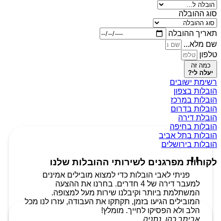
סוג ההובלה
תאריך ההובלה
שם מלא...
טלפון
כמה זה
יעלה לי?
רשימת ישובים
הובלות בצפון
הובלות במרכז
הובלות בדרום
הובלת דירה
הובלות בחיפה
הובלות בתל אביב
הובלות בירושלים
לקוחות מפרגנים לשירותי ההובלות שלנו
פניתי לאבי הובלות כדי למצוא מובילים אמינים
למעבר דירה של 4 חדרים. בחרנו את ההצעה
המשתלמת ביותר וקיבלנו שירות מעל למצופה.
המובילים הגיעו בזמן, תקתקו את העבודה, עזרו לנו מכל
הלב ולא הפסיקו לחייך. מומלץ!
אביתר כהן, נתניה.