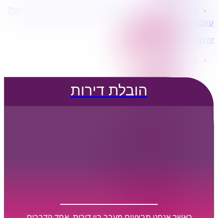
מעוניינים בשירותי הובלות מכל סוג במחירים הטובים ביותר?
הובלת דירות
עוברים דירה?
הובלה עם מנוף
הובלה עם אריזה
זה הזמן לדבר איתנו...
הובלה עם אחסנה
פרופיל החברה
קצת עלינו
טיפים להובלות
הובלת דירות
שירותים נלווים
מידע מקצועי
הובלת דירות
הובלה עם מנוף
הובלה עם אריזה
הובלה עם אחסנה
הובלות ישובים בארץ
הובלות קטנות
הובלת פריטים בודדים
הובלת מוצרי חשמל
הובלת רהיטים
הובלות מיוחדות
הובלות לעסקים
הובלות משרדים
כאשר אנחנו מבצעים מעבר בין דירות, אחד הדברים