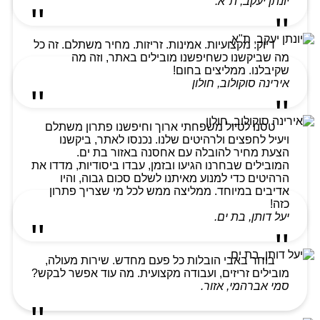
יונתן יעקב, ת"א.
דיוק. מקצועיות. אמינות. זריזות. מחיר משתלם. זה כל
מה שביקשנו כשחיפשנו מובילים באתר, וזה מה
שקיבלנו. ממליצים בחום!
אירינה סוקולוב, חולון
טסנו לטיול משפחתי ארוך וחיפשנו פתרון משתלם
ויעיל לחפצים ולרהיטים שלנו. נכנסו לאתר, ביקשנו
הצעת מחיר להובלה עם אחסנה באזור בת ים.
המובילים שבחרנו הגיעו ובזמן, עבדו ביסודיות, מדדו את
הרהיטים כדי למנוע מאיתנו לשלם סכום גבוה, והיו
אדיבים במיוחד. ממליצה ממש לכל מי שצריך פתרון
כזה!
יעל דותן, בת ים.
בוחר באבי הובלות כל פעם מחדש. שירות מעולה,
מובילים זריזים, ועבודה מקצועית. מה עוד אפשר לבקש?
סמי אברהמי, אזור.