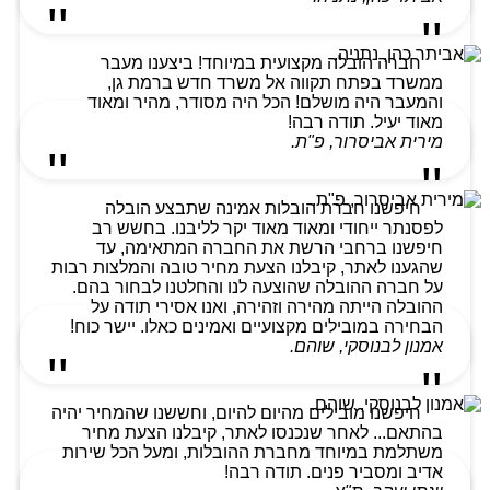
חברה הובלה מקצועית במיוחד! ביצענו מעבר
ממשרד בפתח תקווה אל משרד חדש ברמת גן,
והמעבר היה מושלם! הכל היה מסודר, מהיר ומאוד
מאוד יעיל. תודה רבה!
מירית אביסרור, פ"ת.
חיפשנו חברת הובלות אמינה שתבצע הובלה
לפסנתר ייחודי ומאוד מאוד יקר לליבנו. בחשש רב
חיפשנו ברחבי הרשת את החברה המתאימה, עד
שהגענו לאתר, קיבלנו הצעת מחיר טובה והמלצות רבות
על חברה ההובלה שהוצעה לנו והחלטנו לבחור בהם.
ההובלה הייתה מהירה וזהירה, ואנו אסירי תודה על
הבחירה במובילים מקצועיים ואמינים כאלו. יישר כוח!
אמנון לבנוסקי, שוהם.
חיפשנו מובילים מהיום להיום, וחששנו שהמחיר יהיה
בהתאם... לאחר שנכנסו לאתר, קיבלנו הצעת מחיר
משתלמת במיוחד מחברת ההובלות, ומעל הכל שירות
אדיב ומסביר פנים. תודה רבה!