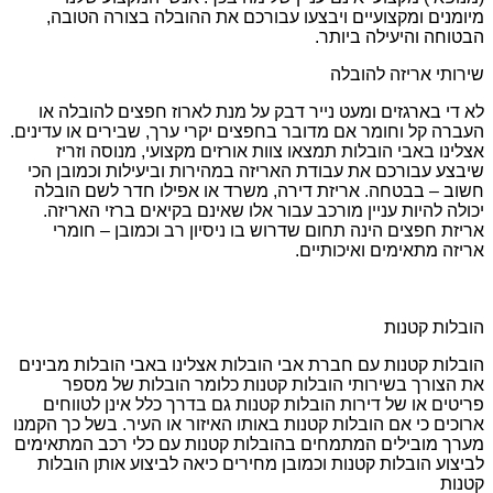
מיומנים ומקצועיים ויבצעו עבורכם את ההובלה בצורה הטובה,
הבטוחה והיעילה ביותר.
שירותי אריזה להובלה
לא די בארגזים ומעט נייר דבק על מנת לארוז חפצים להובלה או
העברה קל וחומר אם מדובר בחפצים יקרי ערך, שבירים או עדינים.
אצלינו באבי הובלות תמצאו צוות אורזים מקצועי, מנוסה וזריז
שיבצע עבורכם את עבודת האריזה במהירות וביעילות וכמובן הכי
חשוב – בבטחה. אריזת דירה, משרד או אפילו חדר לשם הובלה
יכולה להיות עניין מורכב עבור אלו שאינם בקיאים ברזי האריזה.
אריזת חפצים הינה תחום שדרוש בו ניסיון רב וכמובן – חומרי
אריזה מתאימים ואיכותיים.
הובלות קטנות
הובלות קטנות עם חברת אבי הובלות אצלינו באבי הובלות מבינים
את הצורך בשירותי הובלות קטנות כלומר הובלות של מספר
פריטים או של דירות הובלות קטנות גם בדרך כלל אינן לטווחים
ארוכים כי אם הובלות קטנות באותו האיזור או העיר. בשל כך הקמנו
מערך מובילים המתמחים בהובלות קטנות עם כלי רכב המתאימים
לביצוע הובלות קטנות וכמובן מחירים כיאה לביצוע אותן הובלות
קטנות