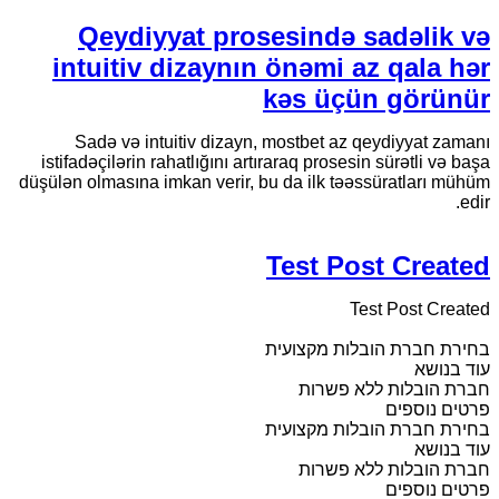
Qeydiyyat prosesində sadəlik və
intuitiv dizaynın önəmi az qala hər
kəs üçün görünür
Sadə və intuitiv dizayn, mostbet az qeydiyyat zamanı
istifadəçilərin rahatlığını artıraraq prosesin sürətli və başa
düşülən olmasına imkan verir, bu da ilk təəssüratları mühüm
edir.
Test Post Created
Test Post Created
בחירת חברת הובלות מקצועית
עוד בנושא
חברת הובלות ללא פשרות
פרטים נוספים
בחירת חברת הובלות מקצועית
עוד בנושא
חברת הובלות ללא פשרות
פרטים נוספים