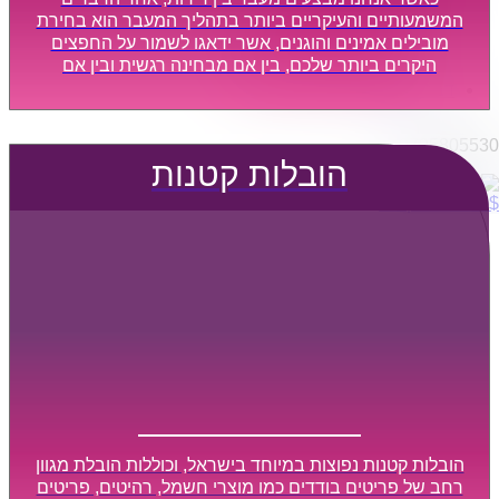
הובלות מפעלים
המשמעותיים והעיקריים ביותר בתהליך המעבר הוא בחירת
שירותי הפצה קו חלוקה
מובילים אמינים והוגנים, אשר ידאגו לשמור על החפצים
היקרים ביותר שלכם, בין אם מבחינה רגשית ובין אם
קבלני משנה הובלות
מבחינה כספית, ויספקו הובלה מהירה, בטוחה, וללא נזקים
דברו איתנו
מיותרים, אשר תקל על תהליך המעבר כמה שיותר.
0795805530
הובלות קטנות
$
0
0
עגלת קניות
הובלות קטנות נפוצות במיוחד בישראל, וכוללות הובלת מגוון
רחב של פריטים בודדים כמו מוצרי חשמל, רהיטים, פריטים