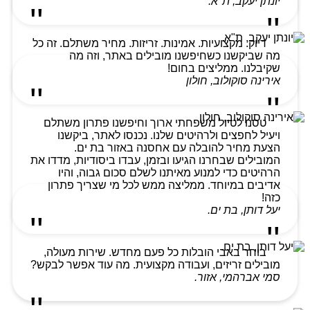
יונתן יעקב, ת"א.
דיוק. מקצועיות. אמינות. זריזות. מחיר משתלם. זה כל
מה שביקשנו כשחיפשנו מובילים באתר, וזה מה
שקיבלנו. ממליצים בחום!
אירינה סוקולוב, חולון
טסנו לטיול משפחתי ארוך וחיפשנו פתרון משתלם
ויעיל לחפצים ולרהיטים שלנו. נכנסו לאתר, ביקשנו
הצעת מחיר להובלה עם אחסנה באזור בת ים.
המובילים שבחרנו הגיעו ובזמן, עבדו ביסודיות, מדדו את
הרהיטים כדי למנוע מאיתנו לשלם סכום גבוה, והיו
אדיבים במיוחד. ממליצה ממש לכל מי שצריך פתרון
כזה!
יעל דותן, בת ים.
בוחר באבי הובלות כל פעם מחדש. שירות מעולה,
מובילים זריזים, ועבודה מקצועית. מה עוד אפשר לבקש?
סמי אברהמי, אזור.