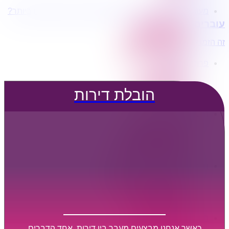
מעוניינים בשירותי הובלות מכל סוג במחירים הטובים ביותר?
הובלת דירות
עוברים דירה?
הובלה עם מנוף
הובלה עם אריזה
זה הזמן לדבר איתנו...
הובלה עם אחסנה
פרופיל החברה
קצת עלינו
טיפים להובלות
הובלת דירות
שירותים נלווים
מידע מקצועי
הובלת דירות
הובלה עם מנוף
הובלה עם אריזה
הובלה עם אחסנה
הובלות ישובים בארץ
הובלות קטנות
הובלת פריטים בודדים
הובלת מוצרי חשמל
הובלת רהיטים
הובלות מיוחדות
הובלות לעסקים
הובלות משרדים
כאשר אנחנו מבצעים מעבר בין דירות, אחד הדברים