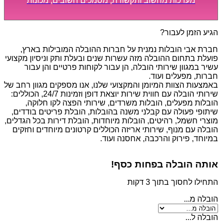
מערכות מחשוב ותקשורת, מסמכים חשובים, מכונות
מסיביות ויקרות, אשר דורשות תשומת לב מיוחדת ואריזה
קפדנית ומסודרת אשר תבטיח תהליך מעבר יעיל ומהיר.
הגיע הזמן לעבור?
חברת אבי הובלות נמנית על חברות ההובלה המובילות בארץ,
פועלת בתחום ההובלה מזה עשרות שנים ובעלת ותק וניסיון מקצועי
עשיר במגוון שירותי הובלה, הן עבור לקוחות פרטיים והן עבור
חברות, מפעלים ועוד.
באמצעות הצוות המיומן והמקצועי שלנו, אנו מספקים מגוון רחב של
שירותי הובלה עם חווית שירות יוצאת דופן וזמינות 24/7, הכוללים:
הובלות מפעלים, הובלות משרדים, שירותי הפצה לקו חלוקה,
שיתופי פעולה עם קבלני משנה בהובלות, הובלת פריטים בודדים,
מוצרי חשמל, רהיטים, הובלות מיוחדות, הובלת דירות בכל הגדלים,
הובלה עם מנוף, שירותי אריזה הכוללים קרטונים מיוחדים וחזקים
במיוחד, פירוק והרכבה, אחסנה ועוד.
אותה הובלה בפחות כסף!
התחילו לחסוך בתוך 3 דקות
הובלה מ...
הובלה ל...