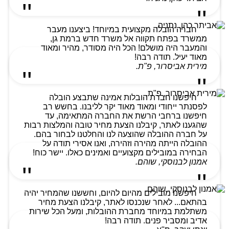
חברה הובלה מקצועית במיוחד! ביצענו מעבר
ממשרד בפתח תקווה אל משרד חדש ברמת גן,
והמעבר היה מושלם! הכל היה מסודר, מהיר ומאוד
מאוד יעיל. תודה רבה!
מירית אביסרור, פ"ת.
חיפשנו חברת הובלות אמינה שתבצע הובלה
לפסנתר ייחודי ומאוד מאוד יקר לליבנו. בחשש רב
חיפשנו ברחבי הרשת את החברה המתאימה, עד
שהגענו לאתר, קיבלנו הצעת מחיר טובה והמלצות רבות
על חברה ההובלה שהוצעה לנו והחלטנו לבחור בהם.
ההובלה הייתה מהירה וזהירה, ואנו אסירי תודה על
הבחירה במובילים מקצועיים ואמינים כאלו. יישר כוח!
אמנון לבנוסקי, שוהם.
חיפשנו מובילים מהיום להיום, וחששנו שהמחיר יהיה
בהתאם... לאחר שנכנסו לאתר, קיבלנו הצעת מחיר
משתלמת במיוחד מחברת ההובלות, ומעל הכל שירות
אדיב ומסביר פנים. תודה רבה!