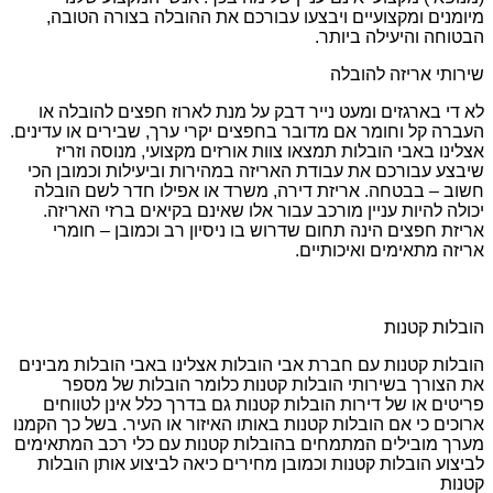
מיומנים ומקצועיים ויבצעו עבורכם את ההובלה בצורה הטובה,
הבטוחה והיעילה ביותר.
שירותי אריזה להובלה
לא די בארגזים ומעט נייר דבק על מנת לארוז חפצים להובלה או
העברה קל וחומר אם מדובר בחפצים יקרי ערך, שבירים או עדינים.
אצלינו באבי הובלות תמצאו צוות אורזים מקצועי, מנוסה וזריז
שיבצע עבורכם את עבודת האריזה במהירות וביעילות וכמובן הכי
חשוב – בבטחה. אריזת דירה, משרד או אפילו חדר לשם הובלה
יכולה להיות עניין מורכב עבור אלו שאינם בקיאים ברזי האריזה.
אריזת חפצים הינה תחום שדרוש בו ניסיון רב וכמובן – חומרי
אריזה מתאימים ואיכותיים.
הובלות קטנות
הובלות קטנות עם חברת אבי הובלות אצלינו באבי הובלות מבינים
את הצורך בשירותי הובלות קטנות כלומר הובלות של מספר
פריטים או של דירות הובלות קטנות גם בדרך כלל אינן לטווחים
ארוכים כי אם הובלות קטנות באותו האיזור או העיר. בשל כך הקמנו
מערך מובילים המתמחים בהובלות קטנות עם כלי רכב המתאימים
לביצוע הובלות קטנות וכמובן מחירים כיאה לביצוע אותן הובלות
קטנות