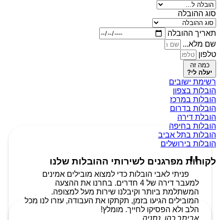
סוג ההובלה
תאריך ההובלה
שם מלא...
טלפון
כמה זה
יעלה לי?
רשימת ישובים
הובלות בצפון
הובלות במרכז
הובלות בדרום
הובלת דירה
הובלות בחיפה
הובלות בתל אביב
הובלות בירושלים
לקוחות מפרגנים לשירותי ההובלות שלנו
פניתי לאבי הובלות כדי למצוא מובילים אמינים
למעבר דירה של 4 חדרים. בחרנו את ההצעה
המשתלמת ביותר וקיבלנו שירות מעל למצופה.
המובילים הגיעו בזמן, תקתקו את העבודה, עזרו לנו מכל
הלב ולא הפסיקו לחייך. מומלץ!
אביתר כהן, נתניה.