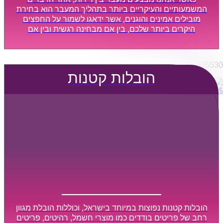
הובלות מפעלים
המשמעותיים והעיקריים ביותר בתהליך המעבר הוא בחירת
שירותי הפצה קו חלוקה
מובילים אמינים והוגנים, אשר ידאגו לשמור על החפצים
היקרים ביותר שלכם, בין אם מבחינה רגשית ובין אם
קבלני משנה הובלות
מבחינה כספית, ויספקו הובלה מהירה, בטוחה, וללא נזקים
דברו איתנו
מיותרים, אשר תקל על תהליך המעבר כמה שיותר.
0795805530
הובלות קטנות
$
0
0
עגלת קניות
הובלות קטנות נפוצות במיוחד בישראל, וכוללות הובלת מגוון
רחב של פריטים בודדים כמו מוצרי חשמל, רהיטים, פריטים