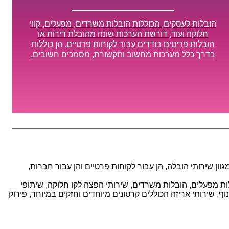
הובלות לעסקים, הכוללות הובלות משרדים, מפעלים, קווי
חלוקה ועוד, דורשת הערכות שונה מהובלת דירות או
הובלות פריטים בודדים עבור לקוחות פרטיים. הן כוללות
בדרך כלל מערכות מחשוב ותקשורת, מסמכים חשובים,
מכונות מסיביות ויקרות, אשר דורשות תשומת לב מיוחדת
ואריזה קפדנית ומסודרת אשר תבטיח תהליך מעבר יעיל
ומהיר.
ן שירותי הובלה, הן עבור לקוחות פרטיים והן עבור חברות,
אנו מספקים מגוון רחב של שירותי הובלה עם חווית שירות יוצאת דופן וזמינות 24/7, הכוללים: הובלות מפעלים, הובלות משרדים, שירותי הפצה לקו חלוקה, שיתופי
, שירותי אריזה הכוללים קרטונים מיוחדים וחזקים במיוחד, פירוק