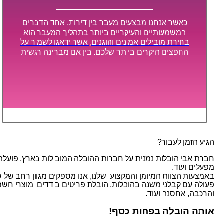
כאשר אנחנו מבצעים מעבר בין דירות, אחד הדברים
המשמעותיים והעיקריים ביותר בתהליך המעבר הוא
בחירת מובילים אמינים והוגנים, אשר ידאגו לשמור על
החפצים היקרים ביותר שלכם, בין אם מבחינה רגשית
ובין אם מבחינה כספית, ויספקו הובלה מהירה, בטוחה,
וללא נזקים מיותרים, אשר תקל על תהליך המעבר כמה
שיותר.
הגיע הזמן לעבור?
חברת אבי הובלות נמנית על חברות ההובלה המובילות בארץ, פועלת בת
מפעלים ועוד.
פעולה עם קבלני משנה בהובלות, הובלת פריטים בודדים, מוצרי חשמל,
והרכבה, אחסנה ועוד.
אותה הובלה בפחות כסף!