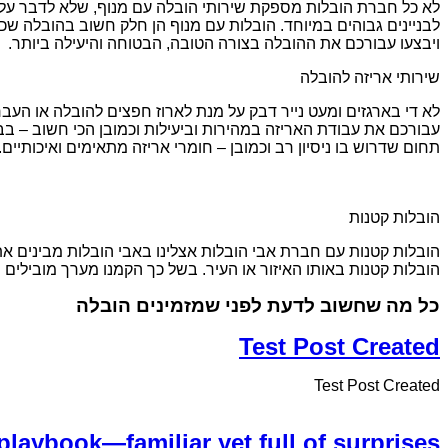
לא כל חברת הובלות מספקת שירותי הובלה עם מנוף, שלא לדבר על ס
לבניינים גבוהים במיוחד. הובלות עם מנוף הן חלק חשוב בהובלה שכן 
ויבצעו עבורכם את ההובלה בצורה הטובה, הבטוחה והיעילה ביותר.
שירותי אריזה להובלה
לא די בארגזים ומעט נייר דבק על מנת לארוז חפצים להובלה או העברה
עבורכם את עבודת האריזה במהירות וביעילות וכמובן הכי חשוב – בבט
תחום שדרוש בו ניסיון רב וכמובן – חומרי אריזה מתאימים ואיכותיים.
הובלות קטנות
הובלות קטנות עם חברת אבי הובלות אצלינו באבי הובלות מבינים את
הובלות קטנות באותו האיזור או העיר. בשל כך הקמנו מערך מובילים
כל מה שחשוב לדעת לפני שמזמינים הובלה
Test Post Created
Test Post Created
playbook—familiar yet full of surprises