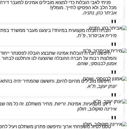
מכל הלב ולא הפסיקו לחייך. מומלץ!
אביתר כהן, נתניה.
חברה הובלה מקצועית במיוחד! ביצענו מעבר ממשרד בפתח ת
מירית אביסרור, פ"ת.
חיפשנו חברת הובלות אמינה שתבצע הובלה לפסנתר ייחודי
והמלצות רבות על חברה ההובלה שהוצעה לנו והחלטנו לבחור בהם
אמנון לבנוסקי, שוהם.
חיפשנו מובילים מהיום להיום, וחששנו שהמחיר יהיה בהתא
יונתן יעקב, ת"א.
דיוק. מקצועיות. אמינות. זריזות. מחיר משתלם. זה כל מה ש
אירינה סוקולוב, חולון
טסנו לטיול משפחתי ארוך וחיפשנו פתרון משתלם ויעיל לחפצ