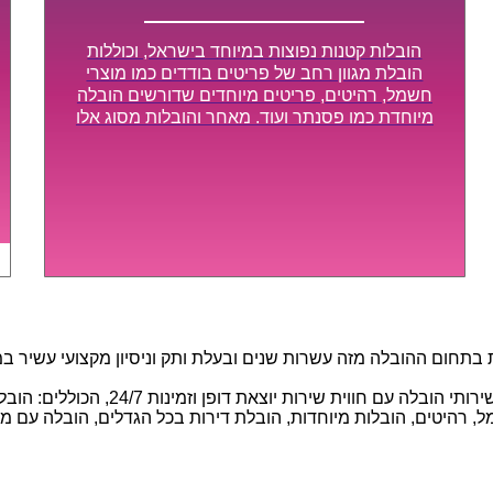
הובלות קטנות נפוצות במיוחד בישראל, וכוללות
הובלת מגוון רחב של פריטים בודדים כמו מוצרי
חשמל, רהיטים, פריטים מיוחדים שדורשים הובלה
מיוחדת כמו פסנתר ועוד. מאחר והובלות מסוג אלו
לא דורשות צוות גדול או רכב הובלות גדול במיוחד,
הן נעשות בזמן קצר ביותר, ובמחירים נוחים
וגמישים.
חום ההובלה מזה עשרות שנים ובעלת ותק וניסיון מקצועי עשיר במגוו
באמצעות הצוות המיומן והמקצועי שלנו, 
 רהיטים, הובלות מיוחדות, הובלת דירות בכל הגדלים, הובלה עם מנוף