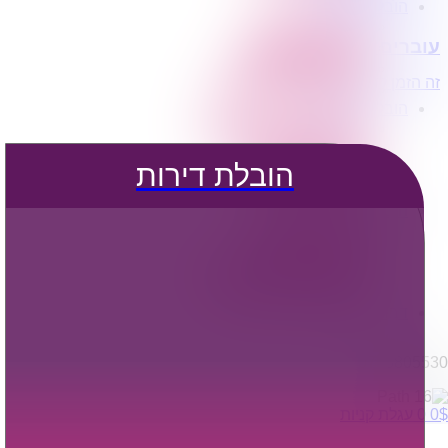
הובלת דירות
הובלה עם מנוף
עוברים דירה?
הובלה עם אריזה
הובלה עם אחסנה
זה הזמן לדבר איתנו...
הובלות ישובים בארץ
הובלות קטנות
הובלת פריטים בודדים
הובלת מוצרי חשמל
הובלת דירות
הובלת רהיטים
הובלות מיוחדות
הובלות לעסקים
הובלות משרדים
הובלות מפעלים
שירותי הפצה קו חלוקה
קבלני משנה הובלות
דברו איתנו
0795805530
$
0
0
עגלת קניות