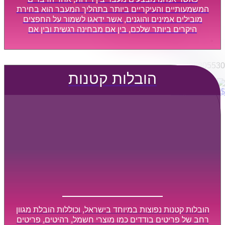
הובלות מפעלים
המשמעותיים והעיקריים ביותר בתהליך המעבר הוא בחירת
שירותי הפצה קו חלוקה
מובילים אמינים והוגנים, אשר ידאגו לשמור על החפצים
היקרים ביותר שלכם, בין אם מבחינה רגשית ובין אם
קבלני משנה הובלות
מבחינה כספית, ויספקו הובלה מהירה, בטוחה, וללא נזקים
דברו איתנו
מיותרים, אשר תקל על תהליך המעבר כמה שיותר.
0795805530
הובלות קטנות
$
0
0
עגלת קניות
הובלות קטנות נפוצות במיוחד בישראל, וכוללות הובלת מגוון
רחב של פריטים בודדים כמו מוצרי חשמל, רהיטים, פריטים