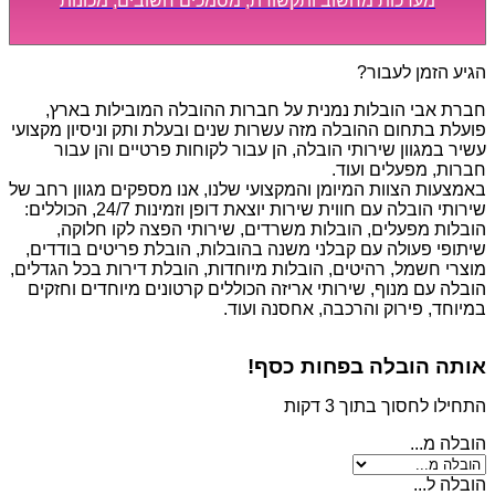
מערכות מחשוב ותקשורת, מסמכים חשובים, מכונות
מסיביות ויקרות, אשר דורשות תשומת לב מיוחדת ואריזה
קפדנית ומסודרת אשר תבטיח תהליך מעבר יעיל ומהיר.
הגיע הזמן לעבור?
חברת אבי הובלות נמנית על חברות ההובלה המובילות בארץ,
פועלת בתחום ההובלה מזה עשרות שנים ובעלת ותק וניסיון מקצועי
עשיר במגוון שירותי הובלה, הן עבור לקוחות פרטיים והן עבור
חברות, מפעלים ועוד.
באמצעות הצוות המיומן והמקצועי שלנו, אנו מספקים מגוון רחב של
שירותי הובלה עם חווית שירות יוצאת דופן וזמינות 24/7, הכוללים:
הובלות מפעלים, הובלות משרדים, שירותי הפצה לקו חלוקה,
שיתופי פעולה עם קבלני משנה בהובלות, הובלת פריטים בודדים,
מוצרי חשמל, רהיטים, הובלות מיוחדות, הובלת דירות בכל הגדלים,
הובלה עם מנוף, שירותי אריזה הכוללים קרטונים מיוחדים וחזקים
במיוחד, פירוק והרכבה, אחסנה ועוד.
אותה הובלה בפחות כסף!
התחילו לחסוך בתוך 3 דקות
הובלה מ...
הובלה ל...