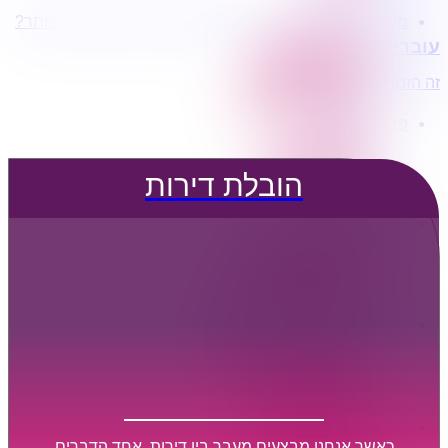
מעוניינים בשירותי הובלות מכל סוג במחירים הטובים ביותר?
הובלת דירות
עוברים דירה?
הובלה עם מנוף
הובלה עם אריזה
זה הזמן לדבר איתנו...
הובלה עם אחסנה
פרופיל החברה
קצת עלינו
טיפים להובלות
הובלת דירות
שירותים נלווים
מידע מקצועי
הובלת דירות
הובלה עם מנוף
הובלה עם אריזה
הובלה עם אחסנה
הובלות ישובים בארץ
הובלות קטנות
הובלת פריטים בודדים
הובלת מוצרי חשמל
הובלת רהיטים
הובלות מיוחדות
הובלות לעסקים
הובלות משרדים
כאשר אנחנו מבצעים מעבר בין דירות, אחד הדברים