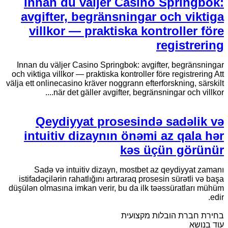
Innan du väljer Casino Springbok:
avgifter, begränsningar och viktiga
villkor — praktiska kontroller före
registrering
Innan du väljer Casino Springbok: avgifter, begränsningar
och viktiga villkor — praktiska kontroller före registrering Att
välja ett onlinecasino kräver noggrann efterforskning, särskilt
när det gäller avgifter, begränsningar och villkor....
Qeydiyyat prosesində sadəlik və
intuitiv dizaynın önəmi az qala hər
kəs üçün görünür
Sadə və intuitiv dizayn, mostbet az qeydiyyat zamanı
istifadəçilərin rahatlığını artıraraq prosesin sürətli və başa
düşülən olmasına imkan verir, bu da ilk təəssüratları mühüm
edir.
בחירת חברת הובלות מקצועית
עוד בנושא