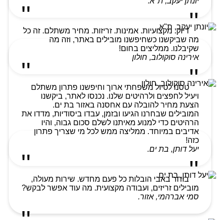
יונתן יעקב, ת"א.
דיוק. מקצועיות. אמינות. זריזות. מחיר משתלם. זה כל
מה שביקשנו כשחיפשנו מובילים באתר, וזה מה
שקיבלנו. ממליצים בחום!
אירינה סוקולוב, חולון
טסנו לטיול משפחתי ארוך וחיפשנו פתרון משתלם
ויעיל לחפצים ולרהיטים שלנו. נכנסו לאתר, ביקשנו
הצעת מחיר להובלה עם אחסנה באזור בת ים.
המובילים שבחרנו הגיעו ובזמן, עבדו ביסודיות, מדדו את
הרהיטים כדי למנוע מאיתנו לשלם סכום גבוה, והיו
אדיבים במיוחד. ממליצה ממש לכל מי שצריך פתרון
כזה!
יעל דותן, בת ים.
בוחר באבי הובלות כל פעם מחדש. שירות מעולה,
מובילים זריזים, ועבודה מקצועית. מה עוד אפשר לבקש?
סמי אברהמי, אזור.