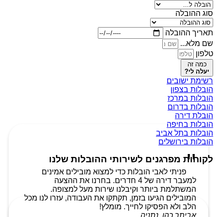
סוג ההובלה
תאריך ההובלה
שם מלא...
טלפון
כמה זה
יעלה לי?
רשימת ישובים
הובלות בצפון
הובלות במרכז
הובלות בדרום
הובלת דירה
הובלות בחיפה
הובלות בתל אביב
הובלות בירושלים
לקוחות מפרגנים לשירותי ההובלות שלנו
פניתי לאבי הובלות כדי למצוא מובילים אמינים
למעבר דירה של 4 חדרים. בחרנו את ההצעה
המשתלמת ביותר וקיבלנו שירות מעל למצופה.
המובילים הגיעו בזמן, תקתקו את העבודה, עזרו לנו מכל
הלב ולא הפסיקו לחייך. מומלץ!
אביתר כהן, נתניה.