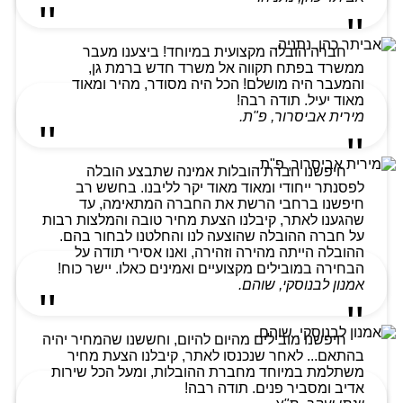
חברה הובלה מקצועית במיוחד! ביצענו מעבר
ממשרד בפתח תקווה אל משרד חדש ברמת גן,
והמעבר היה מושלם! הכל היה מסודר, מהיר ומאוד
מאוד יעיל. תודה רבה!
מירית אביסרור, פ"ת.
חיפשנו חברת הובלות אמינה שתבצע הובלה
לפסנתר ייחודי ומאוד מאוד יקר לליבנו. בחשש רב
חיפשנו ברחבי הרשת את החברה המתאימה, עד
שהגענו לאתר, קיבלנו הצעת מחיר טובה והמלצות רבות
על חברה ההובלה שהוצעה לנו והחלטנו לבחור בהם.
ההובלה הייתה מהירה וזהירה, ואנו אסירי תודה על
הבחירה במובילים מקצועיים ואמינים כאלו. יישר כוח!
אמנון לבנוסקי, שוהם.
חיפשנו מובילים מהיום להיום, וחששנו שהמחיר יהיה
בהתאם... לאחר שנכנסו לאתר, קיבלנו הצעת מחיר
משתלמת במיוחד מחברת ההובלות, ומעל הכל שירות
אדיב ומסביר פנים. תודה רבה!