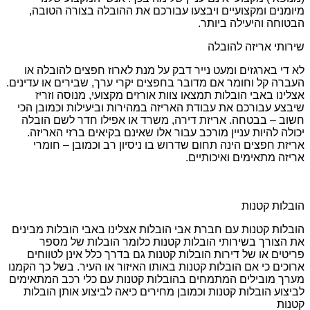
מיומנים ומקצועיים ויבצעו עבורכם את ההובלה בצורה הטובה,
הבטוחה והיעילה ביותר.
שירותי אריזה להובלה
לא די בארגזים ומעט נייר דבק על מנת לארוז חפצים להובלה או
העברה קל וחומר אם מדובר בחפצים יקרי ערך, שבירים או עדינים.
אצלינו באבי הובלות תמצאו צוות אורזים מקצועי, מנוסה וזריז
שיבצע עבורכם את עבודת האריזה במהירות וביעילות וכמובן הכי
חשוב – בבטחה. אריזת דירה, משרד או אפילו חדר לשם הובלה
יכולה להיות עניין מורכב עבור אלו שאינם בקיאים ברזי האריזה.
אריזת חפצים הינה תחום שדרוש בו ניסיון רב וכמובן – חומרי
אריזה מתאימים ואיכותיים.
הובלות קטנות
הובלות קטנות עם חברת אבי הובלות אצלינו באבי הובלות מבינים
את הצורך בשירותי הובלות קטנות כלומר הובלות של מספר
פריטים או של דירות הובלות קטנות גם בדרך כלל אינן לטווחים
ארוכים כי אם הובלות קטנות באותו האיזור או העיר. בשל כך הקמנו
מערך מובילים המתמחים בהובלות קטנות עם כלי רכב המתאימים
לביצוע הובלות קטנות וכמובן מחירים כיאה לביצוע אותן הובלות
קטנות