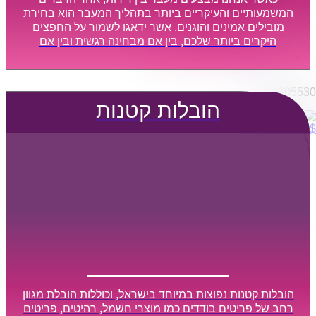
הובלות מפעלים
המשמעותיים והעיקריים ביותר בתהליך המעבר הוא בחירת
שירותי הפצה קו חלוקה
מובילים אמינים והוגנים, אשר ידאגו לשמור על החפצים
היקרים ביותר שלכם, בין אם מבחינה רגשית ובין אם
קבלני משנה הובלות
מבחינה כספית, ויספקו הובלה מהירה, בטוחה, וללא נזקים
דברו איתנו
מיותרים, אשר תקל על תהליך המעבר כמה שיותר.
0795805530
הובלות קטנות
$
0
0
עגלת קניות
הובלות קטנות נפוצות במיוחד בישראל, וכוללות הובלת מגוון
רחב של פריטים בודדים כמו מוצרי חשמל, רהיטים, פריטים