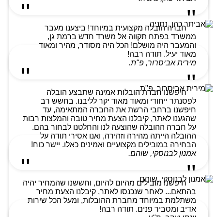
חברה הובלה מקצועית במיוחד! ביצענו מעבר
ממשרד בפתח תקווה אל משרד חדש ברמת גן,
והמעבר היה מושלם! הכל היה מסודר, מהיר ומאוד
מאוד יעיל. תודה רבה!
מירית אביסרור, פ"ת.
חיפשנו חברת הובלות אמינה שתבצע הובלה
לפסנתר ייחודי ומאוד מאוד יקר לליבנו. בחשש רב
חיפשנו ברחבי הרשת את החברה המתאימה, עד
שהגענו לאתר, קיבלנו הצעת מחיר טובה והמלצות רבות
על חברה ההובלה שהוצעה לנו והחלטנו לבחור בהם.
ההובלה הייתה מהירה וזהירה, ואנו אסירי תודה על
הבחירה במובילים מקצועיים ואמינים כאלו. יישר כוח!
אמנון לבנוסקי, שוהם.
חיפשנו מובילים מהיום להיום, וחששנו שהמחיר יהיה
בהתאם... לאחר שנכנסו לאתר, קיבלנו הצעת מחיר
משתלמת במיוחד מחברת ההובלות, ומעל הכל שירות
אדיב ומסביר פנים. תודה רבה!