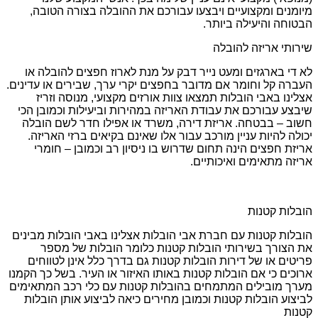
מיומנים ומקצועיים ויבצעו עבורכם את ההובלה בצורה הטובה,
הבטוחה והיעילה ביותר.
שירותי אריזה להובלה
לא די בארגזים ומעט נייר דבק על מנת לארוז חפצים להובלה או
העברה קל וחומר אם מדובר בחפצים יקרי ערך, שבירים או עדינים.
אצלינו באבי הובלות תמצאו צוות אורזים מקצועי, מנוסה וזריז
שיבצע עבורכם את עבודת האריזה במהירות וביעילות וכמובן הכי
חשוב – בבטחה. אריזת דירה, משרד או אפילו חדר לשם הובלה
יכולה להיות עניין מורכב עבור אלו שאינם בקיאים ברזי האריזה.
אריזת חפצים הינה תחום שדרוש בו ניסיון רב וכמובן – חומרי
אריזה מתאימים ואיכותיים.
הובלות קטנות
הובלות קטנות עם חברת אבי הובלות אצלינו באבי הובלות מבינים
את הצורך בשירותי הובלות קטנות כלומר הובלות של מספר
פריטים או של דירות הובלות קטנות גם בדרך כלל אינן לטווחים
ארוכים כי אם הובלות קטנות באותו האיזור או העיר. בשל כך הקמנו
מערך מובילים המתמחים בהובלות קטנות עם כלי רכב המתאימים
לביצוע הובלות קטנות וכמובן מחירים כיאה לביצוע אותן הובלות
קטנות