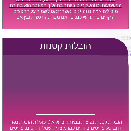
הובלות מפעלים
המשמעותיים והעיקריים ביותר בתהליך המעבר הוא בחירת
שירותי הפצה קו חלוקה
מובילים אמינים והוגנים, אשר ידאגו לשמור על החפצים
היקרים ביותר שלכם, בין אם מבחינה רגשית ובין אם
קבלני משנה הובלות
מבחינה כספית, ויספקו הובלה מהירה, בטוחה, וללא נזקים
דברו איתנו
מיותרים, אשר תקל על תהליך המעבר כמה שיותר.
0795805530
הובלות קטנות
$
0
0
עגלת קניות
הובלות קטנות נפוצות במיוחד בישראל, וכוללות הובלת מגוון
רחב של פריטים בודדים כמו מוצרי חשמל, רהיטים, פריטים