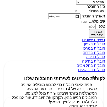
סוג ההובלה
תאריך ההובלה
שם מלא...
טלפון
כמה זה
יעלה לי?
רשימת ישובים
הובלות בצפון
הובלות במרכז
הובלות בדרום
הובלת דירה
הובלות בחיפה
הובלות בתל אביב
הובלות בירושלים
לקוחות מפרגנים לשירותי ההובלות שלנו
פניתי לאבי הובלות כדי למצוא מובילים אמינים
למעבר דירה של 4 חדרים. בחרנו את ההצעה
המשתלמת ביותר וקיבלנו שירות מעל למצופה.
המובילים הגיעו בזמן, תקתקו את העבודה, עזרו לנו מכל
הלב ולא הפסיקו לחייך. מומלץ!
אביתר כהן, נתניה.