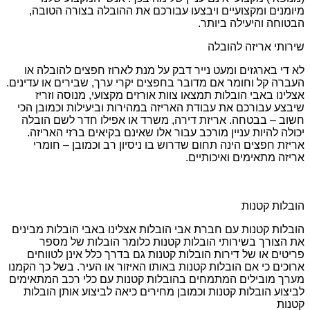
מיומנים ומקצועיים ויבצעו עבורכם את ההובלה בצורה הטובה,
הבטוחה והיעילה ביותר.
שירותי אריזה להובלה
לא די בארגזים ומעט נייר דבק על מנת לארוז חפצים להובלה או
העברה קל וחומר אם מדובר בחפצים יקרי ערך, שבירים או עדינים.
אצלינו באבי הובלות תמצאו צוות אורזים מקצועי, מנוסה וזריז
שיבצע עבורכם את עבודת האריזה במהירות וביעילות וכמובן הכי
חשוב – בבטחה. אריזת דירה, משרד או אפילו חדר לשם הובלה
יכולה להיות עניין מורכב עבור אלו שאינם בקיאים ברזי האריזה.
אריזת חפצים הינה תחום שדרוש בו ניסיון רב וכמובן – חומרי
אריזה מתאימים ואיכותיים.
הובלות קטנות
הובלות קטנות עם חברת אבי הובלות אצלינו באבי הובלות מבינים
את הצורך בשירותי הובלות קטנות כלומר הובלות של מספר
פריטים או של דירות הובלות קטנות גם בדרך כלל אינן לטווחים
ארוכים כי אם הובלות קטנות באותו האיזור או העיר. בשל כך הקמנו
מערך מובילים המתמחים בהובלות קטנות עם כלי רכב המתאימים
לביצוע הובלות קטנות וכמובן מחירים כיאה לביצוע אותן הובלות
קטנות