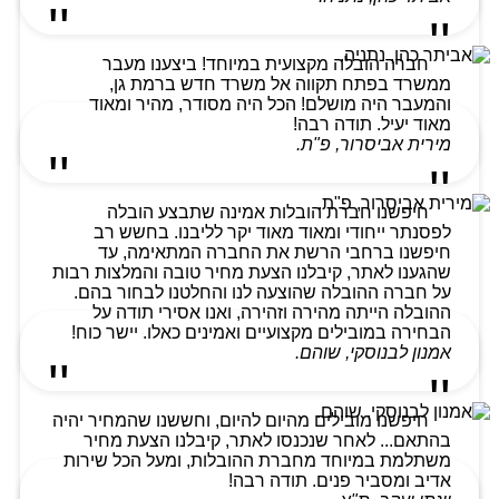
חברה הובלה מקצועית במיוחד! ביצענו מעבר
ממשרד בפתח תקווה אל משרד חדש ברמת גן,
והמעבר היה מושלם! הכל היה מסודר, מהיר ומאוד
מאוד יעיל. תודה רבה!
מירית אביסרור, פ"ת.
חיפשנו חברת הובלות אמינה שתבצע הובלה
לפסנתר ייחודי ומאוד מאוד יקר לליבנו. בחשש רב
חיפשנו ברחבי הרשת את החברה המתאימה, עד
שהגענו לאתר, קיבלנו הצעת מחיר טובה והמלצות רבות
על חברה ההובלה שהוצעה לנו והחלטנו לבחור בהם.
ההובלה הייתה מהירה וזהירה, ואנו אסירי תודה על
הבחירה במובילים מקצועיים ואמינים כאלו. יישר כוח!
אמנון לבנוסקי, שוהם.
חיפשנו מובילים מהיום להיום, וחששנו שהמחיר יהיה
בהתאם... לאחר שנכנסו לאתר, קיבלנו הצעת מחיר
משתלמת במיוחד מחברת ההובלות, ומעל הכל שירות
אדיב ומסביר פנים. תודה רבה!