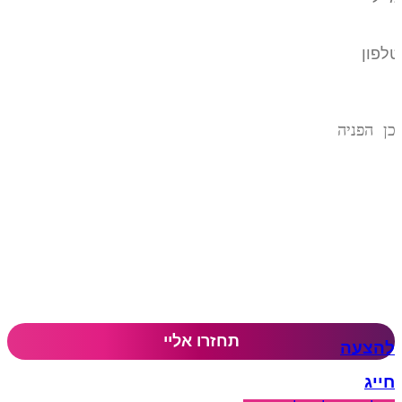
להצעה
חייג