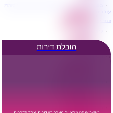
מעוניינים בשירותי הובלות מכל סוג במחירים הטובים ביותר?
הובלת דירות
עוברים דירה?
הובלה עם מנוף
הובלה עם אריזה
זה הזמן לדבר איתנו...
הובלה עם אחסנה
פרופיל החברה
קצת עלינו
טיפים להובלות
הובלת דירות
שירותים נלווים
מידע מקצועי
הובלת דירות
הובלה עם מנוף
הובלה עם אריזה
הובלה עם אחסנה
הובלות ישובים בארץ
הובלות קטנות
הובלת פריטים בודדים
הובלת מוצרי חשמל
הובלת רהיטים
הובלות מיוחדות
הובלות לעסקים
הובלות משרדים
כאשר אנחנו מבצעים מעבר בין דירות, אחד הדברים