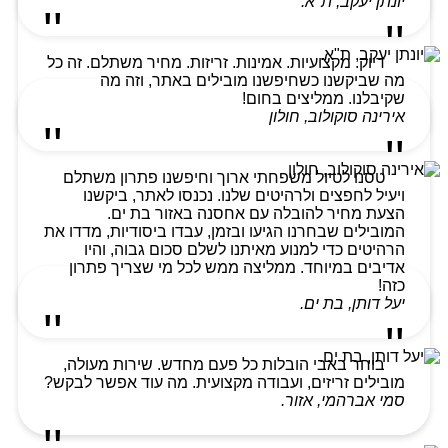
יונתן יעקב, ת"א.
דיוק. מקצועיות. אמינות. זריזות. מחיר משתלם. זה כל
מה שביקשנו כשחיפשנו מובילים באתר, וזה מה
שקיבלנו. ממליצים בחום!
אירינה סוקולוב, חולון
טסנו לטיול משפחתי ארוך וחיפשנו פתרון משתלם
ויעיל לחפצים ולרהיטים שלנו. נכנסו לאתר, ביקשנו
הצעת מחיר להובלה עם אחסנה באזור בת ים.
המובילים שבחרנו הגיעו ובזמן, עבדו ביסודיות, מדדו את
הרהיטים כדי למנוע מאיתנו לשלם סכום גבוה, והיו
אדיבים במיוחד. ממליצה ממש לכל מי שצריך פתרון
כזה!
יעל דותן, בת ים.
בוחר באבי הובלות כל פעם מחדש. שירות מעולה,
מובילים זריזים, ועבודה מקצועית. מה עוד אפשר לבקש?
סמי אברהמי, אזור.