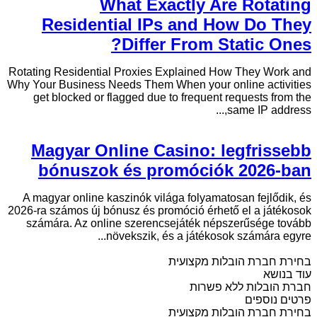
What Exactly Are Rotating
Residential IPs and How Do They
Differ From Static Ones?
Rotating Residential Proxies Explained How They Work and
Why Your Business Needs Them When your online activities
get blocked or flagged due to frequent requests from the
same IP address,...
Magyar Online Casino: legfrissebb
bónuszok és promóciók 2026-ban
A magyar online kaszinók világa folyamatosan fejlődik, és
2026-ra számos új bónusz és promóció érhető el a játékosok
számára. Az online szerencsejáték népszerűsége tovább
növekszik, és a játékosok számára egyre...
בחירת חברת הובלות מקצועית
עוד בנושא
חברת הובלות ללא פשרות
פרטים נוספים
בחירת חברת הובלות מקצועית