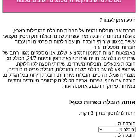
מערכות מחשוב ותקשורת, מסמכים חשובים, מכונות
מסיביות ויקרות, אשר דורשות תשומת לב מיוחדת ואריזה
קפדנית ומסודרת אשר תבטיח תהליך מעבר יעיל ומהיר.
הגיע הזמן לעבור?
חברת אבי הובלות נמנית על חברות ההובלה המובילות בארץ,
פועלת בתחום ההובלה מזה עשרות שנים ובעלת ותק וניסיון מקצועי
עשיר במגוון שירותי הובלה, הן עבור לקוחות פרטיים והן עבור
חברות, מפעלים ועוד.
באמצעות הצוות המיומן והמקצועי שלנו, אנו מספקים מגוון רחב של
שירותי הובלה עם חווית שירות יוצאת דופן וזמינות 24/7, הכוללים:
הובלות מפעלים, הובלות משרדים, שירותי הפצה לקו חלוקה,
שיתופי פעולה עם קבלני משנה בהובלות, הובלת פריטים בודדים,
מוצרי חשמל, רהיטים, הובלות מיוחדות, הובלת דירות בכל הגדלים,
הובלה עם מנוף, שירותי אריזה הכוללים קרטונים מיוחדים וחזקים
במיוחד, פירוק והרכבה, אחסנה ועוד.
אותה הובלה בפחות כסף!
התחילו לחסוך בתוך 3 דקות
הובלה מ...
הובלה ל...